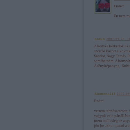
Endre!
Én nem mo
2007.09.25. 1
braun
A kedves kétkedők és 
szerzői között a követ
Sándor, Nagy Tamás, Pr
sorolhatnám. A könyvhö
A fényképanyag: Kubins
2007.09
Siemens113
Endre!
vettem természetesen, 
vagyok vele pártállástó
(nem mellesleg az any
jön be akkor marad a b