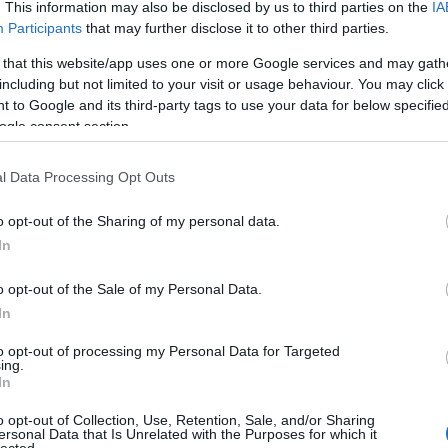
» A 
. This information may also be disclosed by us to third parties on the
IA
» Ind
Participants
that may further disclose it to other third parties.
Az Alstom 20
mozg
» Zö
Citadis villamost
» De 
 that this website/app uses one or more Google services and may gath
szállít Le Havre-
lassú
including but not limited to your visit or usage behaviour. You may click 
ba
» A 
refo
 to Google and its third-party tags to use your data for below specifi
» El 
ogle consent section.
Közö
ck címe:
közl
» Kin
mene
l Data Processing Opt Outs
log.hu/api/trackback/id/176435
» Mi
Gábo
utál
o opt-out of the Sharing of my personal data.
» Me
bályok
értelmében felhasználói tartalomnak minősülnek, értük a
szolgáltatás technikai
üzemeltetője
ki a 
In
azokat nem ellenőrzi. Kifogás esetén forduljon a blog szerkesztőjéhez. Részletek a
Felhasználási
ztatóban
.
o opt-out of the Sale of my Personal Data.
/www.trains.hu
2007.09.25. 14:01:22
In
¤ Még
 neked az Indóházas topikban hivatkozott "önreklámot", főleg
án?
anem Indóház-reklám. Biztos nagyon jó lesz a könyv, reméljük,
¤ Me
to opt-out of processing my Personal Data for Targeted
hófrá
nkritikát gyakorolva visszafogja magát az írástól. Közben néztem
ing.
¤ Vas
 a címekig jutottam: "Miért hazudik a MÁV?" Még szerencse, hogy
In
Boto
¤ Fa
miért
o opt-out of Collection, Use, Retention, Sale, and/or Sharing
Válasz erre
¤ Ké
ersonal Data that Is Unrelated with the Purposes for which it
csopo
lected.