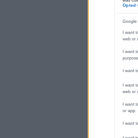
Opted 
erminave
Szia Endr
Google 
Szerencsé
tudtommal egy előszót 
I want t
web or d
I want t
crash
2007.09.25. 14
purpose
Szem nem marad száraz
I want 
I want t
http:/
Barta Endre
·
web or d
Ha jól sejtem, nem vag
kommunikációs képessé
I want t
csak reméltem, hogy e
or app.
I want t
2007.09
Siemens113
Szerintem jó ötlet a k
I want t