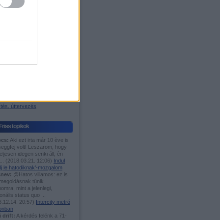
igyelő
os blog
ágazódás
 W. Árpád-sáv
Fórumok
TMÁNIÁSOK IDE,...
es menetrend
 motorvonat fanok ide!
i és elővárosi közl.
n javítanál Bp. közl.?
öcögények
asutak
tés, úttervezés
Friss topikok
cs:
Aki ezt irta már 10 ève is
seggfej volt! Leszarom, hogy
eljesen idegen senki áll, èn
...
(
2018.03.21. 12:06
)
Indul
lj le hatodiknak'-mozgalom
nev:
@Hatos villamos: ez is
 megoldásnak tűnik
mra, mint a jelenlegi,
ionális status quo ...
.12.14. 20:57
)
Intercity metró
onban
i drift:
A kérdés felénk a 71-