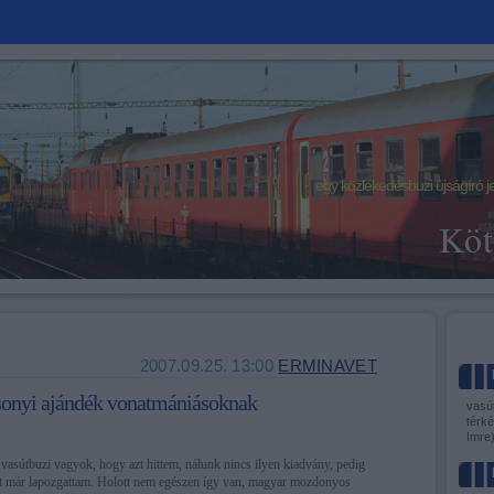
egy közlekedésbuzi újságíró j
Köt
2007.09.25. 13:00
ERMINAVET
sonyi ajándék vonatmániásoknak
vasút
térké
Imre
vasútbuzi vagyok, hogy azt hittem, nálunk nincs ilyen kiadvány, pedig
tet már lapozgattam. Holott nem egészen így van, magyar mozdonyos