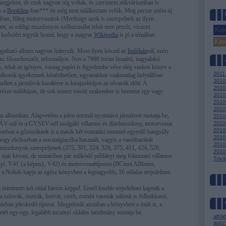
egjelent, de ezek nagyon rég voltak, és szerintem atikváriumban is
s a
Bookline
-ban*** én még nem találkoztam velük. Meg persze azóta új
zában, főleg motorvonatok (Merthogy azok is szerepelnek az ilyen
n, az eddigi mozdonyos szóhasználat tehát nem precíz, viszont
g kedvéért tegyük hozzá, hogy a magyar
Wikipedia
is jó a témában.
zgatható album nagyon hiányzik. Most ilyen készül az
Indóház
nál, ezért
 főszerkesztőt, informáljon. Nos a 7990 forint listaárú, nagyalakú
, tehát az igényes, vastag papírt is figyelembe véve elég vaskos könyv a
2011
alkotók igyekeznek közérthetően, ugyanakkor szakmailag helytállóan
2010
ellett a járművek karaktere is kirajzolódjon az olvasók előtt. A
2010
észe indóházas, de sok ismert vasúti szakember is bemutat egy vagy
2010
2010
2010
az albumban. Alapvetően a jelen normál nyomtávú járműveit mutatja be,
2010 
ÁV-nál és a GYSEV-nél szolgáló villamos és dízelmozdony, motorvonat
2010 
2010
Azonban a gőzösöknek is a másik két vontatási nemmel egyenlő hangsúly
2010 
, hogy elsősorban a nosztalgiacélra használt, vagyis a vasútbarátok
2010
 mozdonyok szerepeljenek (275, 301, 324, 328, 375, 411, 424, 520,
2010
 már kivont, de mutatóban pár működő példányt még fölmutató villamos
Tová
 (pl. V41 {a képen}, V42) és motorvonattípusra (BCmot ABbmot,
, a Nohab kapja az egész könyvben a legnagyobb, 16 oldalas terjedelmet.
a minimum két oldal három képpel. Ennél kisebb terjedelmet kapnak a
 szlovák, osztrák, horvát, szerb, román vasutak nálunk is fölbukkanó,
ásban jeleskedő típusai. Megjelenik azonban a könyvben a múlt is, a
tét egy-egy, legalább tucatnyi oldalas tanulmány mutatja be.
alföld
auszt