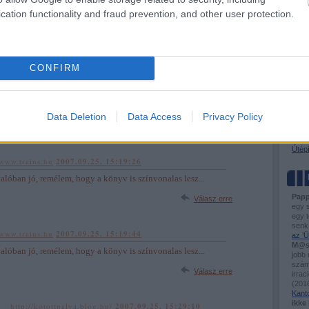
BKV-f
én örülök neki, hogy valaki pozitívumot is írjon. :))
cation functionality and fraud prevention, and other user protection.
Busz
Útel
Válasz erre
Tóta
/www.trains.hu
2007.09.25. 15:14:00
CONFIRM
jó ötlet a könyv, hiánypótló, csak tudod, az ilyen könyvekhez
VASÚ
Ütem
 vagy a gépész szakigazgatók írták az előszót...
Flirt
 lesz...
Város
Data Deletion
Data Access
Privacy Policy
Hogya
Válasz erre
Sínd
Kisv
Útépí
/www.trains.hu
2007.09.25. 15:19:26
alóban jó, remélem, hogy a könyv is színvonalas lesz...
Papp
Válasz erre
egy 
egy t
senk
/www.trains.hu
2007.09.25. 15:19:44
az 'Ü
M@s
alóban jó, remélem, hogy a könyv is színvonalas lesz...
jobb
számo
Válasz erre
irrac
(
2016
Kant
ikke 
t
http://kotottpalya.blog.hu/
2007.09.25. 15:29:10
·