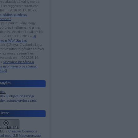
zd aktuálissá válni, mert a
 Flirt reggelente fullon van,
utas...
(
2016.01.17. 01:27
)
-e nekünk emeletes
rvonat?
@Pupmkin: Tény, hogy
örű és intelligens nő a mai
ában is. Véletlenül találtam ide
..
(
2013.10.15. 20:33
)
Új
ivő a MÁV Startnál
ad:
@Zotya: Gyakorlatilag a
ar vasúton forgóvázcserével
ak az orosz személy és
rvonatok en...
(
2012.08.14.
2
)
Szlovákia kiszállna a
es nyomtávú orosz vasúti
ktből
Anyám
ndex
dex Flirtgate-dossziéja
ndex autópálya-dossziéja
Licenc
 Mű a
Creative Commons
zd meg! 2.5 Magyarország