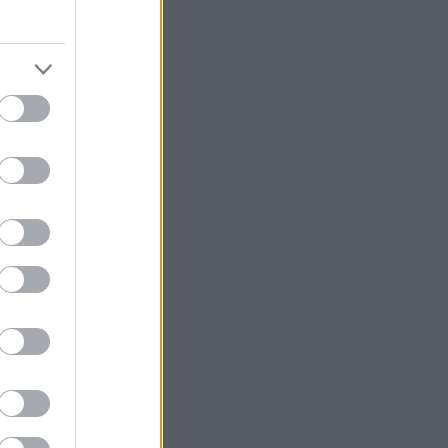
sem találják a felelősöket a
nál
fő délutánig zárul le a
zsgálat a hófrászról
ÁV-nál nincs felelős
asúti hivatal bele akar szólni a
Start új igazgatóságának
élyi összetételébe
 a hófrász igazi felelősei a
csoportnál?
MÁV évek óta vakon repül
ÁV Start visszatéríti a jegyek
a hómizériában pórul
knak
úgják a MÁV-Start
gatóságát
EKE miniszteri intézkedést
t a január 2-i MÁV-os
rány miatt
MÁV-csoport az év első
anapján teljes csődöt
ott
Vasutasok dolgoznak
Hasonló témák
fo - Mestska
sköz - Hamster+NZA
- Megint Állunk Vazze