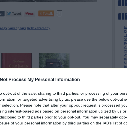
Tetszik
0
N
önyv
vasút
peage
hellókarácsony
je
T
V
I
A
v
24
p
Ú
In
m
Az
M
Not Process My Personal Information
Na, itt biztos nem
Csühös az
járt az
erdőben - NKPK
to opt-out of the sale, sharing to third parties, or processing of your per
útikönyvszerző
86.
formation for targeted advertising by us, please use the below opt-out s
r selection. Please note that after your opt-out request is processed y
eing interest-based ads based on personal information utilized by us or
» Az 
» Me
disclosed to third parties prior to your opt-out. You may separately opt-
» Kin
losure of your personal information by third parties on the IAB’s list of
BKV-