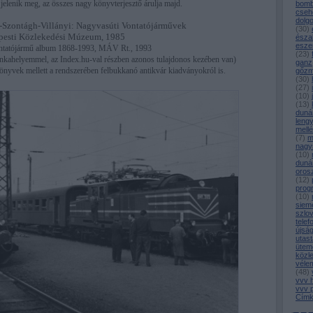
elenik meg, az összes nagy könyvterjesztő árulja majd.
bomb
cseh
dolg
Szontágh-Villányi: Nagyvasúti Vontatójárművek
(
30
)
pesti Közlekedési Múzeum, 1985
észa
esze
ntatójármű album 1868-1993, MÁV Rt., 1993
(
23
)
kahelyemmel, az Index.hu-val részben azonos tulajdonos kezében van)
ganz
 könyvek mellett a rendszerében felbukkanó antikvár kiadványokról is.
gőz
(
30
)
(
27
)
(
10
)
(
13
)
duná
leng
mell
(
7
)
m
nagy
(
10
)
duná
oros
(
12
)
prog
(
10
)
siem
szlo
telef
újsá
utast
ütem
közl
véle
(
48
)
vvv 
vvv 
Címk