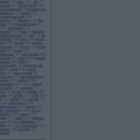
ardier
(
11
)
busz
(
25
)
caf
(
7
)
ország
(
14
)
dél dunántúl
(
18
)
ozó vasutasok
(
5
)
dunakanyar
építészet
(
11
)
erdély
(
14
)
k magyarország
(
18
)
miszom
(
9
)
fedvény
(
14
)
flirt
fotó
(
149
)
franciaország
(
6
)
(
17
)
gépmenet
(
29
)
mozdony
(
13
)
hajó
(
8
)
havaria
hellókarácsony
(
8
)
híd
(
12
)
hó
időjárás
(
24
)
index
(
59
)
interjú
jegy
(
55
)
karrier
(
53
)
kártya
kisvasút
(
31
)
könyv
(
5
)
közép
ntúl
(
24
)
közút
(
34
)
yelország
(
10
)
másodrész
(
61
)
ékvonal
(
81
)
metró
(
19
)
modell
úzeum
(
34
)
mvh
(
5
)
sebességű
(
8
)
németország
net
(
6
)
nkpk
(
85
)
nyugat
ntúl
(
12
)
olaszország
(
6
)
zország
(
34
)
paraméterkönyv
peage
(
87
)
politika
(
110
)
ramajánló
(
65
)
r
(
50
)
reklám
románia
(
17
)
rongálás
(
7
)
ens
(
8
)
skoda
(
8
)
stadler
(
29
)
vákia
(
8
)
sztrájk
(
13
)
tarifa
(
51
)
on
(
11
)
térkép
(
15
)
transib
(
23
)
g
(
20
)
utaspanasz
(
56
)
ájékoztatás
(
96
)
utazás
(
51
)
es menetrend
(
100
)
városi
ekedés
(
222
)
vasút
(
372
)
mény
(
41
)
videó
(
13
)
villamos
vvv
(
66
)
vvv fölösleges
(
7
)
hiány
(
15
)
vvv menetrend
(
13
)
panasz
(
19
)
vvv pol
(
10
)
efelhő