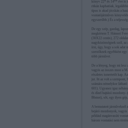
könyv 22* és 14** éve is m
ritkán kaphatóak, legalábbi
típus is akad jócskán a ha
vontatójárműves könyvekbe
egyszerűbb.) És a teljessé
De egy szép, gazdag, lapo
megkértem T. Hámori Ferenc
(30X22 centis), 272 oldalas
nagyközönségnek szól, az 
írni, úgy, hogy a sok adat m
szerzőknek egyébként egy r
több járművet.
De a lényeg, hogy mi lesz 
vagyis az összes most a M
részletes ismertetőt kap. 
jut. Itt az volt a szempont
számára némelykor látható
601). Ugyanez igaz néhány
és dízel hajtású mozdony-
Bbmot), sőt, egy ilyen gép
A bemutatott járműveknél 
bejáró mozdonyok, vagyis a
például magánvasúti vontat
három vontatási nem történe