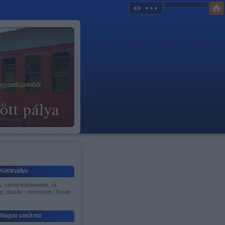
egyzetfüzetéből
ött pálya
Kötött pálya
, városi közlekedés, út,
p, utazás - erminavet (Tevan
)
Magyar vasút ma