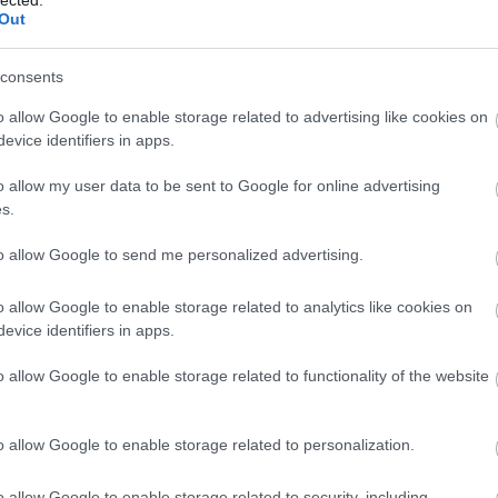
¤ Még
Out
MÁV-
t
http://kotottpalya.blog.hu/
2007.09.25. 14:05:00
·
¤ Hét
pótvi
e!
¤ A M
consents
¤ A v
re nem egészen értem minden részét a kommentednek, Hámori úr
MÁV 
ír a könyvbe és persze szerkeszti.
szem
o allow Google to enable storage related to advertising like cookies on
¤ Kik
evice identifiers in apps.
Válasz erre
MÁV-
¤ A 
¤ A M
o allow my user data to be sent to Google for online advertising
árát 
:24:22
járta
s.
¤ Kir
on, oly' megható ezen post :)
igaz
to allow Google to send me personalized advertising.
¤ A V
Válasz erre
sürge
hóbot
¤ A 
o allow Google to enable storage related to analytics like cookies on
/www.trains.hu
2007.09.25. 14:25:50
munk
evice identifiers in apps.
mond
y kész a részletes magyarázat fogadására... Hámori úr
geire (pontosabban annak hiányára) számtalan példát írhatnék,
o allow Google to enable storage related to functionality of the website
z a könyv megússza...
Válasz erre
o allow Google to enable storage related to personalization.
PTin
.25. 14:31:07
Váro
MÁV 
önyv kíváncsi leszek milyen lesz ha megtetszik természetesen meg
o allow Google to enable storage related to security, including