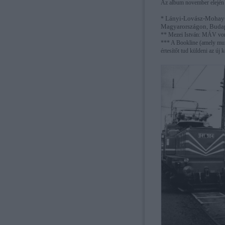
Az album november elején j
Lányi-Lovász-Mohay-
*
Magyarországon, Buda
** Mezei István: MÁV vo
*** A Bookline (amely mun
értesítőt tud küldeni az új