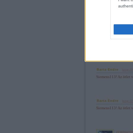
is veszem majd. Szóval 
authenti
http:/
Barta Endre
·
Siemens! Szerintem is 
régen a vezérigazgatók
No de mindegy, hátha jó
http:/
Barta Endre
·
Siemens113! Az ötlet v
http:/
Barta Endre
·
Siemens113! Az ötlet v
erminave