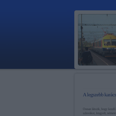
A legszebb karác
Onnan látszik, hogy kezdő 
szlovákot, lengyelt, néme