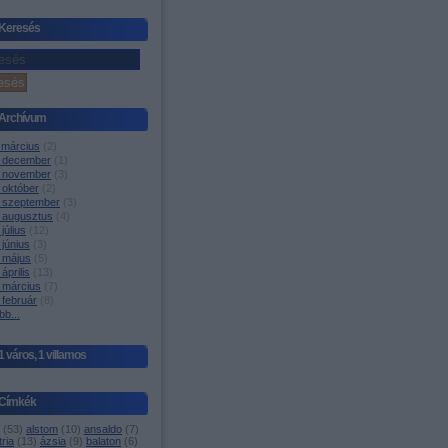
Keresés
Archívum
 március
(
2
)
 december
(
1
)
 november
(
3
)
 október
(
2
)
 szeptember
(
3
)
 augusztus
(
4
)
július
(
12
)
június
(
3
)
 május
(
5
)
április
(
13
)
 március
(
7
)
 február
(
8
)
bb
...
1 város, 1 villamos
Címkék
(
53
)
alstom
(
10
)
ansaldo
(
7
)
ria
(
13
)
ázsia
(
9
)
balaton
(
6
)