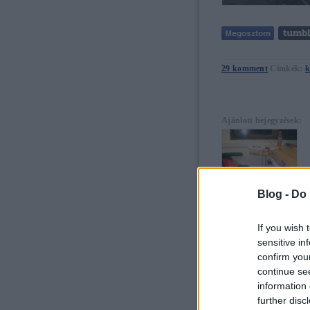
29
komment
Címkék:
k
Ajánlott bejegyzések:
Blog -
Do 
Internet a
vonaton
If you wish 
sensitive in
confirm you
continue se
information 
further disc