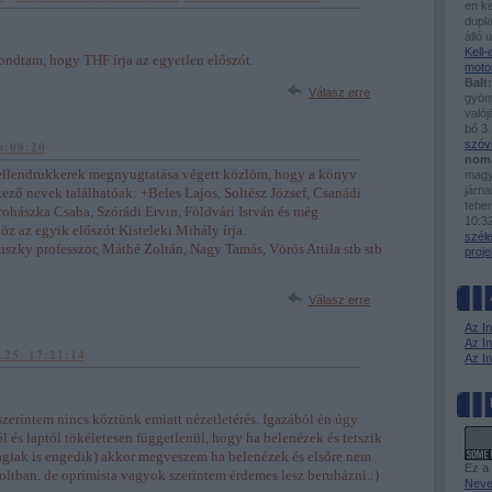
en ke
dupla
álló 
Kell
ndtam, hogy THF írja az egyetlen előszót.
moto
Balt:
Válasz erre
gyöny
valój
bő 3.
szóv
6:08:20
nom
ellendrukkerek megnyugtatása végett közlöm, hogy a könyv
magy
járn
kező nevek találhatóak: +Beles Lajos, Soltész József, Csanádi
tehe
ohászka Csaba, Szórádi Ervin, Földvári István és még
10:3
z az egyik előszót Kisteleki Mihály írja.
szél
zky professzor, Máthé Zoltán, Nagy Tamás, Vörös Attila stb stb
proje
Válasz erre
Az I
Az In
.25. 17:21:14
Az I
szerintem nincs köztünk emiatt nézetletérés. Igazából én úgy
l és laptól tökéletesen függetlenül, hogy ha belenézek és tetszik
agiak is engedik) akkor megveszem ha belenézek és elsőre nem
Ez a
oltban. de oprimista vagyok szerintem érdemes lesz beruházni.:)
Neve