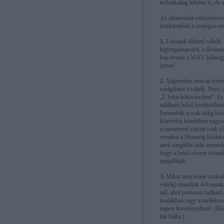
technikailag lehetne is, de
Az államvasút véleményem 
közlekedését a stratégiai 
1.
Léteznek fűthető váltók.
legforgalmasabb, a főváros
kap évente a MÁV költségve
jutnia!
2.
Alapvetően nem az történ
szolgálatot a váltók. Nem,
„I. fokú hókészenlétet”. Ez
található belső fordítóállo
lemondták a csak idáig köz
közvetlen közelében nagyobb
a menetrend szerint csak a 
vonalon a Monorig közlekedő
azok megállás után mennek 
hogy a belső részen normá
megállítják.
3.
Mikor nem lenne szükség 
váltók) mondjuk 4-6 munkás
nál, ahol pontosan tudható,
irodákban vagy a mellékvon
napon kivezényelhető. (Ráa
hát hiába.)