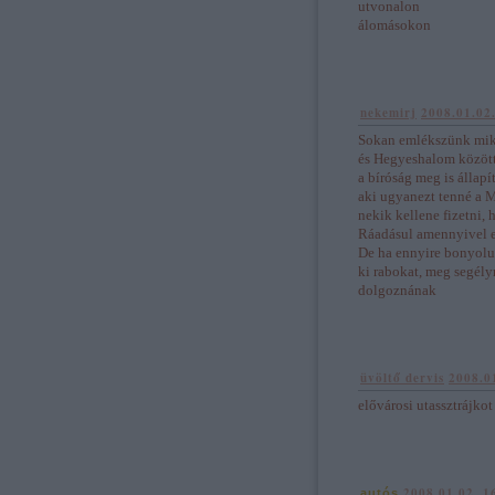
utvonalon
álomásokon
nekemirj
2008.01.02
Sokan emlékszünk miko
és Hegyeshalom között 
a bíróság meg is állapí
aki ugyanezt tenné a M
nekik kellene fizetni,
Ráadásul amennyivel e
De ha ennyire bonyolul
ki rabokat, meg segély
dolgoznának
üvöltő dervis
2008.0
elővárosi utassztrájkot
2008.01.02. 1
autós