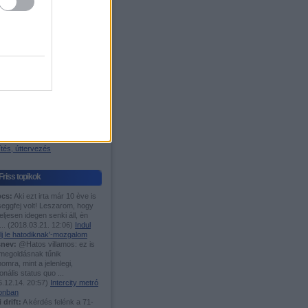
igyelő
os blog
ágazódás
 W. Árpád-sáv
Fórumok
TMÁNIÁSOK IDE,...
es menetrend
 motorvonat fanok ide!
i és elővárosi közl.
n javítanál Bp. közl.?
öcögények
asutak
tés, úttervezés
Friss topikok
cs:
Aki ezt irta már 10 ève is
seggfej volt! Leszarom, hogy
eljesen idegen senki áll, èn
...
(
2018.03.21. 12:06
)
Indul
lj le hatodiknak'-mozgalom
nev:
@Hatos villamos: ez is
 megoldásnak tűnik
mra, mint a jelenlegi,
ionális status quo ...
.12.14. 20:57
)
Intercity metró
onban
i drift:
A kérdés felénk a 71-