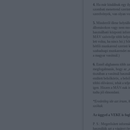
4.
Ha már kitalálnak egy ily
szombati menetrend szerint
szerelvények, van olyan v
5.
Minderről illene helytáll
állomásokon vagy nem mon
használható központi infor
MÁV szóvivője több helyen 
lett volna, ha nincs hó.) Ső
hétfői munkarend szerinti 
szabadnapi munkarendet mo
a magyar vasútnál.)
6.
Ennél alighanem több zav
megfogalmazás, hogy az „
tisztában a vasútnál haszn
említett belsőkörös, a bel
többi elővárosi, tehát a tel
igen. Hiszen a MÁV-nak is a
tudta jól elmondani.
*Eredetileg ide azt írtam
szóltak.
Az üggyel a VEKE is fogl
P. S.: Megerősített informá
használják azt a vágányt (t