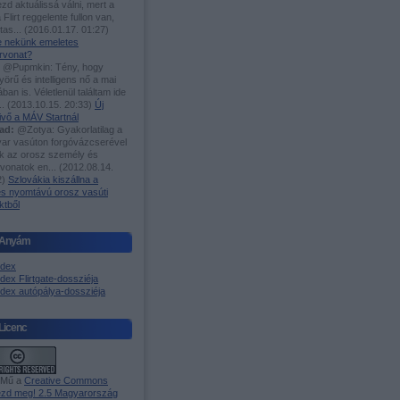
zd aktuálissá válni, mert a
 Flirt reggelente fullon van,
utas...
(
2016.01.17. 01:27
)
-e nekünk emeletes
rvonat?
@Pupmkin: Tény, hogy
örű és intelligens nő a mai
ában is. Véletlenül találtam ide
..
(
2013.10.15. 20:33
)
Új
ivő a MÁV Startnál
ad:
@Zotya: Gyakorlatilag a
ar vasúton forgóvázcserével
ak az orosz személy és
rvonatok en...
(
2012.08.14.
2
)
Szlovákia kiszállna a
es nyomtávú orosz vasúti
ktből
Anyám
ndex
dex Flirtgate-dossziéja
ndex autópálya-dossziéja
Licenc
 Mű a
Creative Commons
zd meg! 2.5 Magyarország