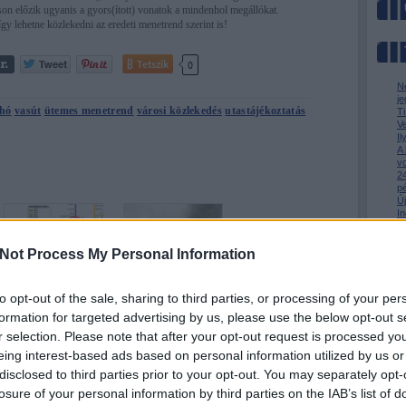
on előzik ugyanis a gyors(ított) vonatok a mindenhol megállókat.
 lehetne közlekedni az eredeti menetrend szerint is!
Tetszik
0
N
je
hó
vasút
ütemes menetrend
városi közlekedés
utastájékoztatás
T
V
I
A
v
24
p
Ú
In
m
Az
M
Not Process My Personal Information
to opt-out of the sale, sharing to third parties, or processing of your per
Intercity metró
Körüljár a gőzös
formation for targeted advertising by us, please use the below opt-out s
Kantonban
Krupában -
r selection. Please note that after your opt-out request is processed y
NKPK 87.
eing interest-based ads based on personal information utilized by us or
» Az 
» Me
disclosed to third parties prior to your opt-out. You may separately opt-
» Kin
losure of your personal information by third parties on the IAB’s list of
BKV-