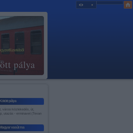
egyzetfüzetéből
ött pálya
Kötött pálya
, városi közlekedés, út,
p, utazás - erminavet (Tevan
)
Magyar vasút ma