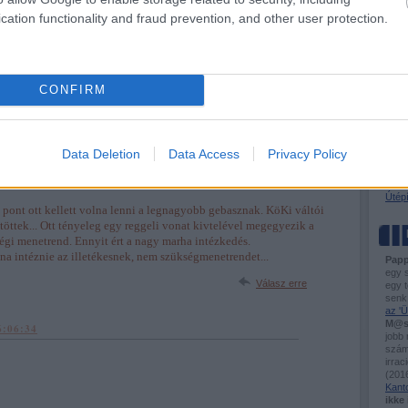
ombaton, de a Szolnoki igen, most akkor jár vagy nem?
BKV-f
cation functionality and fraud prevention, and other user protection.
Busz
Útel
t nem járnak a Gödöllői vonatok, de ez nyilván így délután nem
Tóta
kat akik hajnalban hiába vártak a fűtetlen álomásokon, meg a
CONFIRM
Válasz erre
VASÚ
Ütem
Flirt
 15:55:52
Város
Data Deletion
Data Access
Privacy Policy
Hogya
szerencsém volt\" mert nálunk majdnem megegyezik a menetrend
Sínd
ntmiklós-Tass-Köki) Így \"csak\" 30 percet késtünk."
Kisv
Útépí
 pont ott kellett volna lenni a legnagyobb gebasznak. KöKi váltói
töttek... Ott tényeleg egy reggeli vonat kivtelével megegyezik a
gi menetrend. Ennyit ért a nagy marha intézkedés.
na intéznie az illetékesnek, nem szükségmenetrendet...
Papp
egy 
Válasz erre
egy t
senk
az 'Ü
M@s
6:06:34
jobb
számo
irrac
(
2016
Kant
ikke 