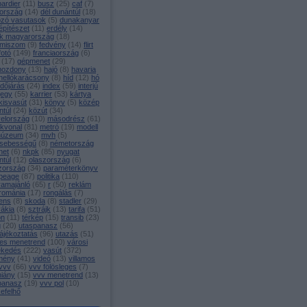
ardier
(
11
)
busz
(
25
)
caf
(
7
)
ország
(
14
)
dél dunántúl
(
18
)
ozó vasutasok
(
5
)
dunakanyar
építészet
(
11
)
erdély
(
14
)
k magyarország
(
18
)
miszom
(
9
)
fedvény
(
14
)
flirt
fotó
(
149
)
franciaország
(
6
)
(
17
)
gépmenet
(
29
)
mozdony
(
13
)
hajó
(
8
)
havaria
hellókarácsony
(
8
)
híd
(
12
)
hó
időjárás
(
24
)
index
(
59
)
interjú
jegy
(
55
)
karrier
(
53
)
kártya
kisvasút
(
31
)
könyv
(
5
)
közép
ntúl
(
24
)
közút
(
34
)
yelország
(
10
)
másodrész
(
61
)
ékvonal
(
81
)
metró
(
19
)
modell
úzeum
(
34
)
mvh
(
5
)
sebességű
(
8
)
németország
net
(
6
)
nkpk
(
85
)
nyugat
ntúl
(
12
)
olaszország
(
6
)
zország
(
34
)
paraméterkönyv
peage
(
87
)
politika
(
110
)
ramajánló
(
65
)
r
(
50
)
reklám
románia
(
17
)
rongálás
(
7
)
ens
(
8
)
skoda
(
8
)
stadler
(
29
)
vákia
(
8
)
sztrájk
(
13
)
tarifa
(
51
)
on
(
11
)
térkép
(
15
)
transib
(
23
)
g
(
20
)
utaspanasz
(
56
)
ájékoztatás
(
96
)
utazás
(
51
)
es menetrend
(
100
)
városi
ekedés
(
222
)
vasút
(
372
)
mény
(
41
)
videó
(
13
)
villamos
vvv
(
66
)
vvv fölösleges
(
7
)
hiány
(
15
)
vvv menetrend
(
13
)
panasz
(
19
)
vvv pol
(
10
)
efelhő