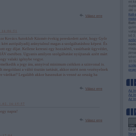
en ke
dupla
álló 
Kell
Válasz erre
moto
Balt:
gyöny
. 16:06:51
valój
bő 3.
r Kovács Autoklub Kázmér évekig pereskedett azért, hogy Győr
szóv
kért autópályadíj aránytalnul magas a szolgáltatáshoz képest. És
nom
tott egy díjat. Kellene keresni egy hozzáértő, vasútbarát ügyvédet,
magy
járn
ÁV esetében. Ugyanis amilyen szolgáltatást nyújtanak azért márt
tehe
 hogy valaki igénybe vegye.
10:3
melkedik a jegy ára, annyival minimum csökken a szinvonal is.
szél
t megoldani a váltó tisztán tartását, akkor miért nem vezényelnek
proje
re várókat? Legalább akkor hasznukat is venné az ország ha
Válasz erre
Az I
Az In
Az I
1.02. 16:15:57
 egy napra!
Válasz erre
Ez a
Neve
6:17:04