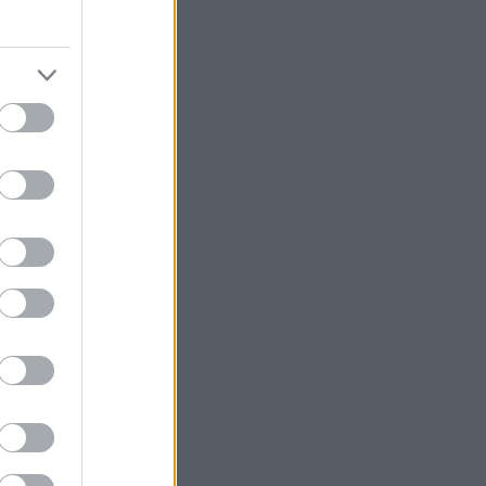
sem találják a felelősöket a
nál
fő délutánig zárul le a
zsgálat a hófrászról
ÁV-nál nincs felelős
asúti hivatal bele akar szólni a
Start új igazgatóságának
élyi összetételébe
 a hófrász igazi felelősei a
csoportnál?
MÁV évek óta vakon repül
ÁV Start visszatéríti a jegyek
a hómizériában pórul
knak
úgják a MÁV-Start
gatóságát
EKE miniszteri intézkedést
t a január 2-i MÁV-os
rány miatt
MÁV-csoport az év első
anapján teljes csődöt
ott
Vasutasok dolgoznak
Hasonló témák
fo - Mestska
sköz - Hamster+NZA
- Megint Állunk Vazze