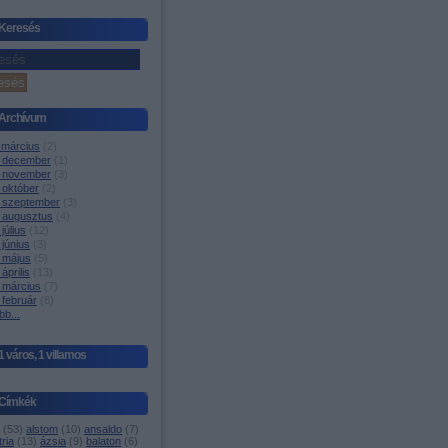
Keresés
Archívum
 március
(
2
)
 december
(
1
)
 november
(
3
)
 október
(
2
)
 szeptember
(
3
)
 augusztus
(
4
)
július
(
12
)
június
(
3
)
 május
(
5
)
április
(
13
)
 március
(
7
)
 február
(
8
)
bb
...
1 város, 1 villamos
Címkék
(
53
)
alstom
(
10
)
ansaldo
(
7
)
ria
(
13
)
ázsia
(
9
)
balaton
(
6
)