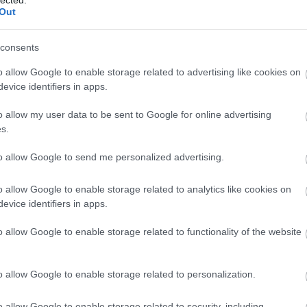
¤ Még
Out
15:25:49
MÁV-
¤ Hét
 minimum oscar díjra jelölném(vagy tarkón lövetném->egykutya)
pótvi
¤ A M
consents
Válasz erre
¤ A v
MÁV 
szem
o allow Google to enable storage related to advertising like cookies on
¤ Kik
:26:13
evice identifiers in apps.
MÁV-
¤ A 
zném: Azért a vonatok tényleges költsége (mármint a jegyárból
¤ A M
ba lett annyi, mint egy személykocsinál? Az az iszonyú sok évi
o allow my user data to be sent to Google for online advertising
árát 
kerül annyiba, amit nem veszünk észre? Vagy a nem létező új /
járta
s.
nok?
¤ Kir
igaz
to allow Google to send me personalized advertising.
Válasz erre
¤ A V
sürge
hóbot
¤ A 
o allow Google to enable storage related to analytics like cookies on
.hu?ref=1822
2008.01.02. 15:35:51
munk
evice identifiers in apps.
mond
enetrendet mondtak, na meg azt nhogy az elővárosiak nem
o allow Google to enable storage related to functionality of the website
 hogy Monor, meg Cegléd, nem tudom mi a 2 vonat között a
djam eldönteni hogy nálunk az a Gödöllő, Hatvannak felel e meg.
o allow Google to enable storage related to personalization.
árossi, habár a Gödöllői zónázó, mivel Szolnok, Bp Keleti,
PTin
Váro
MÁV 
o allow Google to enable storage related to security, including