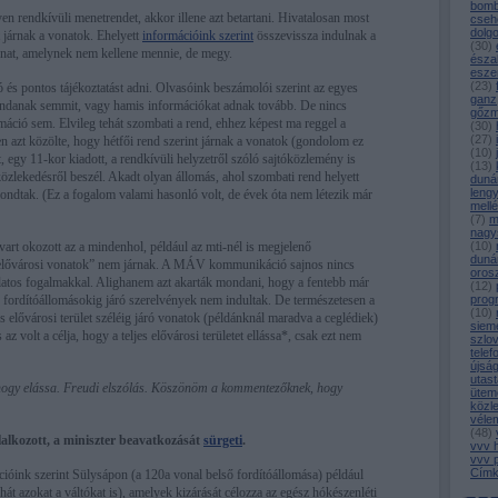
bomb
en rendkívüli menetrendet, akkor illene azt betartani. Hivatalosan most
cseh
dolg
 járnak a vonatok. Ehelyett
információink szerint
összevissza indulnak a
(
30
)
onat, amelynek nem kellene mennie, de megy.
észa
esze
(
23
)
ó és pontos tájékoztatást adni. Olvasóink beszámolói szerint az egyes
ganz
danak semmit, vagy hamis információkat adnak tovább. De nincs
gőz
máció sem. Elvileg tehát szombati a rend, ehhez képest ma reggel a
(
30
)
(
27
)
azt közölte, hogy hétfői rend szerint járnak a vonatok (gondolom ez
(
10
)
t, egy 11-kor kiadott, a rendkívüli helyzetről szóló sajtóközlemény is
(
13
)
közlekedésről beszél. Akadt olyan állomás, ahol szombati rend helyett
duná
leng
ndtak. (Ez a fogalom valami hasonló volt, de évek óta nem létezik már
mell
(
7
)
m
nagy
art okozott az a mindenhol, például az mti-nél is megjelenő
(
10
)
duná
elővárosi vonatok” nem járnak. A MÁV kommunikáció sajnos nincs
oros
álatos fogalmakkal. Alighanem azt akarták mondani, hogy a fentebb már
(
12
)
ső fordítóállomásokig járó szerelvények nem indultak. De természetesen a
prog
(
10
)
jes elővárosi terület széléig járó vonatok (példánknál maradva a ceglédiek)
siem
z volt a célja, hogy a teljes elővárosi területet ellássa*, csak ezt nem
szlo
telef
újsá
utast
, hogy elássa. Freudi elszólás. Köszönöm a kommentezőknek, hogy
ütem
közl
véle
(
48
)
alkozott, a miniszter beavatkozását
sürgeti
.
vvv 
vvv 
Címk
cióink szerint Sülysápon (a 120a vonal belső fordítóállomása) például
ehát azokat a váltókat is), amelyek kizárását célozza az egész hókészenléti