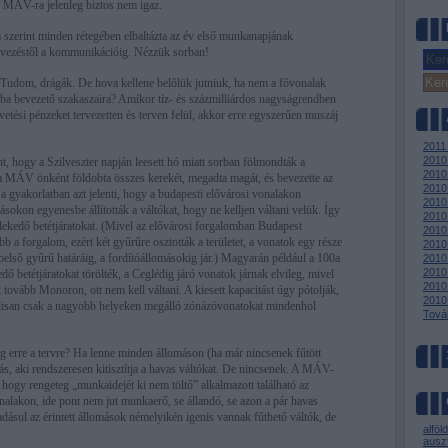
 a MÁV-ra jelenleg biztos nem igaz.
szerint minden rétegében elbaltázta az év első munkanapjának
tervezéstől a kommunikációig. Nézzük sorban!
 Tudom, drágák. De hova kellene belőlük jutniuk, ha nem a fővonalak
ba bevezető szakaszaira? Amikor tíz- és százmilliárdos nagyságrendben
tési pénzeket tervezetten és terven felül, akkor erre egyszerűen muszáj
2011
2010
t, hogy a Szilveszter napján leesett hó miatt sorban fölmondták a
2010
 a MÁV önként földobta összes kerekét, megadta magát, és bevezette az
2010
 a gyakorlatban azt jelenti, hogy a budapesti elővárosi vonalakon
2010
másokon egyenesbe állították a váltókat, hogy ne kelljen váltani velük. Így
2010
lekedő betétjáratokat. (Mivel az elővárosi forgalomban Budapest
2010 
 a forgalom, ezért két gyűrűre osztották a területet, a vonatok egy része
2010 
belső gyűrű határáig, a fordítóállomásokig jár.) Magyarán például a 100a
2010
2010 
 betétjáratokat törölték, a Ceglédig járó vonatok járnak elvileg, mivel
2010
tovább Monoron, ott nem kell váltani. A kiesett kapacitást úgy pótolják,
2010
lisan csak a nagyobb helyeken megálló zónázóvonatokat mindenhol
Tová
erre a tervre? Ha lenne minden állomáson (ha már nincsenek fűtött
, aki rendszeresen kitisztítja a havas váltókat. De nincsenek. A MÁV-
 hogy rengeteg „munkaidejét ki nem töltő” alkalmazott található az
alakon, ide pont nem jut munkaerő, se állandó, se azon a pár havas
dásul az érintett állomások némelyikén igenis vannak fűthető váltók, de
alföld
auszt