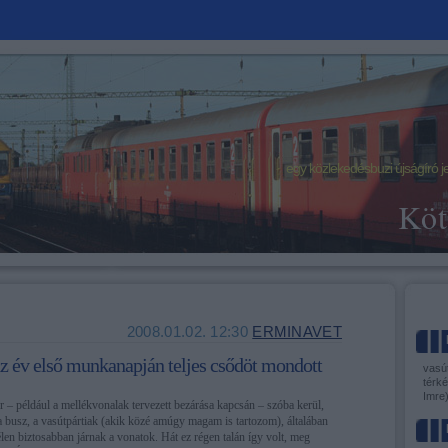
egy közlekedésbuzi újságíró j
Köt
2008.01.02. 12:30
ERMINAVET
 év első munkanapján teljes csődöt mondott
vasút
térké
Imre
 – például a mellékvonalak tervezett bezárása kapcsán – szóba kerül,
a busz, a vasútpártiak (akik közé amúgy magam is tartozom), általában
len biztosabban járnak a vonatok. Hát ez régen talán így volt, meg