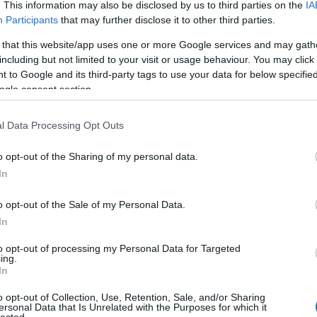
» A 
. This information may also be disclosed by us to third parties on the
IA
» Ind
Participants
that may further disclose it to other third parties.
mozg
» Zö
» De 
 that this website/app uses one or more Google services and may gath
Tömpe jelent a
Csühös az
lassú
including but not limited to your visit or usage behaviour. You may click 
vasútról
erdőben - NKPK
» A 
refo
 to Google and its third-party tags to use your data for below specifi
86.
» El 
ogle consent section.
Közö
közl
ck címe:
» Kin
mene
l Data Processing Opt Outs
» Mi
log.hu/api/trackback/id/281907
Gábo
utál
o opt-out of the Sharing of my personal data.
» Me
ki a 
In
bályok
értelmében felhasználói tartalomnak minősülnek, értük a
szolgáltatás technikai
üzemeltetője
azokat nem ellenőrzi. Kifogás esetén forduljon a blog szerkesztőjéhez. Részletek a
Felhasználási
ztatóban
.
o opt-out of the Sale of my Personal Data.
 kommentet! (156)
In
¤ Még
án?
¤ Me
to opt-out of processing my Personal Data for Targeted
hófrá
:21:49
ing.
¤ Vas
In
Boto
llen!
¤ Fa
miért
Válasz erre
o opt-out of Collection, Use, Retention, Sale, and/or Sharing
¤ Ké
ersonal Data that Is Unrelated with the Purposes for which it
csopo
lected.