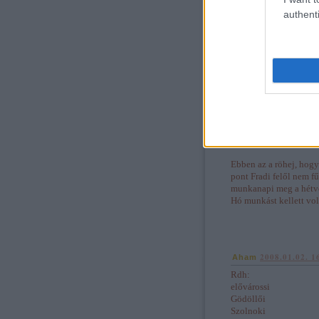
Szóvel ez nem járna sz
authenti
Amúgy az index szerin
vígasztalja azon utaso
peronokon.
rp_bubu
2008.01.02.
"A mai napon nekem \"
a szombatival.( Kunsze
Ebben az a röhej, hogy
pont Fradi felől nem fű
munkanapi meg a hétvé
Hó munkást kellett vol
2008.01.02. 1
Aham
Rdh:
elővárossi
Gödöllői
Szolnoki