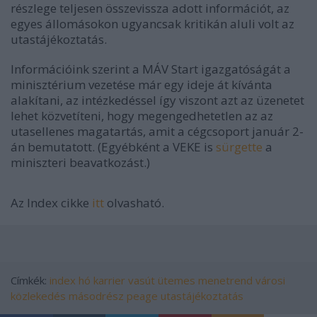
részlege teljesen összevissza adott információt, az
egyes állomásokon ugyancsak kritikán aluli volt az
utastájékoztatás.
Információink szerint a MÁV Start igazgatóságát a
minisztérium vezetése már egy ideje át kívánta
alakítani, az intézkedéssel így viszont azt az üzenetet
lehet közvetíteni, hogy megengedhetetlen az az
utasellenes magatartás, amit a cégcsoport január 2-
án bemutatott. (Egyébként a VEKE is
sürgette
a
miniszteri beavatkozást.)
Az Index cikke
itt
olvasható.
Címkék:
index
hó
karrier
vasút
ütemes menetrend
városi
közlekedés
másodrész
peage
utastájékoztatás