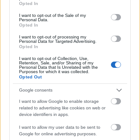
órában végzett vezérigazgatói, vezérigazgató-
grant or deny consent to Google and its third-party tags to
Opted In
helyettesi munkájukból nem rúgják ki őket.
use your data for below specified purposes in below Google
consent section.
I want to opt-out of the Sale of my
Personal Data.
Az igazgatóságból rúgták ki őket. Az egy testület,
Opted In
amely x hetetnte összeül, megvitat kérdéseket, dönt,
de az nem "munka", nem jár érte fizetés, hanem
I want to opt-out of processing my
tiszteletdíj. (Néha az sem kevés persze.)
Personal Data for Targeted Advertising.
Opted In
Tehát ezután is be fog menni mindenki a Kerepesi
I want to opt-out of Collection, Use,
útra.
Retention, Sale, and/or Sharing of my
Personal Data that Is Unrelated with the
Purposes for which it was collected.
Opted Out
mizrolist
Google consents
18 éve
I want to allow Google to enable storage
Azaz ez egy látszatintézkedés, ami viszont jól
related to advertising like cookies on web or
hangzik a TV-Híradóban.
device identifiers in apps.
I want to allow my user data to be sent to
Google for online advertising purposes.
Siemens113