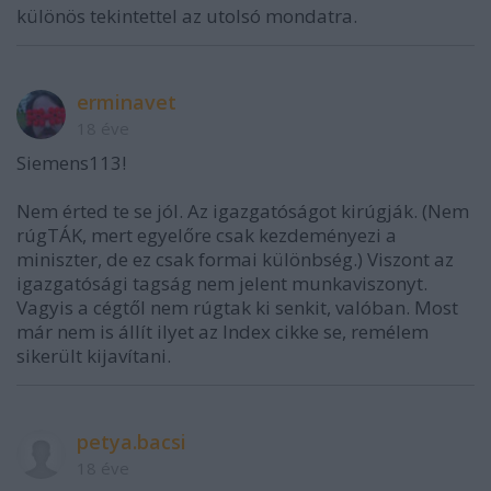
különös tekintettel az utolsó mondatra.
erminavet
18 éve
Siemens113!
Nem érted te se jól. Az igazgatóságot kirúgják. (Nem
rúgTÁK, mert egyelőre csak kezdeményezi a
miniszter, de ez csak formai különbség.) Viszont az
igazgatósági tagság nem jelent munkaviszonyt.
Vagyis a cégtől nem rúgtak ki senkit, valóban. Most
már nem is állít ilyet az Index cikke se, remélem
sikerült kijavítani.
petya.bacsi
18 éve