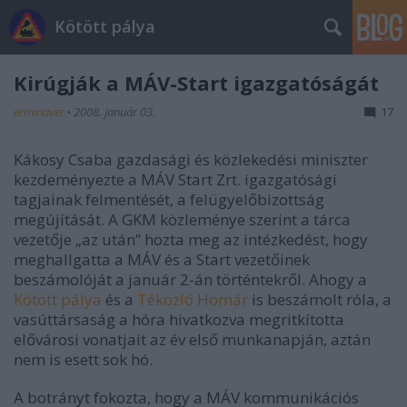
Kötött pálya
Kirúgják a MÁV-Start igazgatóságát
erminavet
•
2008. január 03.
17
Kákosy Csaba gazdasági és közlekedési miniszter
kezdeményezte a MÁV Start Zrt. igazgatósági
tagjainak felmentését, a felügyelőbizottság
megújítását. A GKM közleménye szerint a tárca
vezetője „az után” hozta meg az intézkedést, hogy
meghallgatta a MÁV és a Start vezetőinek
beszámolóját a január 2-án történtekről. Ahogy a
Kötött pálya
és a
Tékozló Homár
is beszámolt róla, a
vasúttársaság a hóra hivatkozva megritkította
elővárosi vonatjait az év első munkanapján, aztán
nem is esett sok hó.
A botrányt fokozta, hogy a MÁV kommunikációs