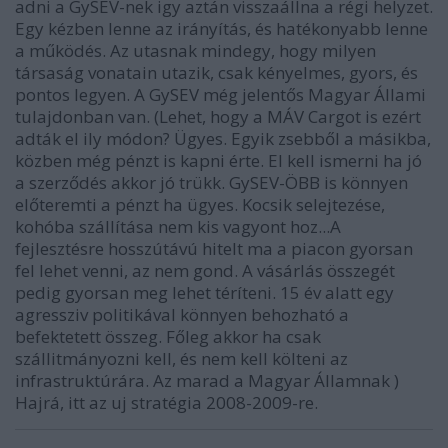
adni a GySEV-nek igy aztán visszaállna a régi helyzet.
Egy kézben lenne az irányítás, és hatékonyabb lenne
a működés. Az utasnak mindegy, hogy milyen
társaság vonatain utazik, csak kényelmes, gyors, és
pontos legyen. A GySEV még jelentős Magyar Állami
tulajdonban van. (Lehet, hogy a MÁV Cargot is ezért
adták el ily módon? Ügyes. Egyik zsebből a másikba,
közben még pénzt is kapni érte. El kell ismerni ha jó
a szerződés akkor jó trükk. GySEV-ÖBB is könnyen
előteremti a pénzt ha ügyes. Kocsik selejtezése,
kohóba szállítása nem kis vagyont hoz...A
fejlesztésre hosszútávú hitelt ma a piacon gyorsan
fel lehet venni, az nem gond. A vásárlás összegét
pedig gyorsan meg lehet téríteni. 15 év alatt egy
agressziv politikával könnyen behozható a
befektetett összeg. Főleg akkor ha csak
szállitmányozni kell, és nem kell költeni az
infrastruktúrára. Az marad a Magyar Államnak )
Hajrá, itt az uj stratégia 2008-2009-re.