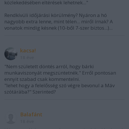
közlekedésében eltérések lehetnek..."
Rendkívüli időjárási körülmény? Nyáron a hó
nagyobb extra lenne, mint télen... miről írnak? A
vonatok mindig késnek (10-ből 7-szer biztos...)...
kacsa!
18 éve
"Nem született döntés arról, hogy bárki
munkaviszonyát megszüntetnék." Erről pontosan
ennyit szabad csak kommentelni.
"lehet hogy a felelősség szó végre bevonul a Máv
szótárába?" Szerinted?
Balafánt
18 éve