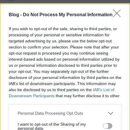
valóban összevissza értelmezzük volt is vita belőle a
fórumon így köszi hogy írtad a helyesbítést. tehát
Blog -
Do Not Process My Personal Information
akkor a tisztánlátás végett: azok akik az Idex cikk
végén a felelősök listája alcím alatt találhatók
If you wish to opt-out of the sale, sharing to third parties, or
azoknak megköszönik az eddigi munkát?
processing of your personal or sensitive information for
targeted advertising by us, please use the below opt-out
section to confirm your selection. Please note that after your
opt-out request is processed you may continue seeing
jf
interest-based ads based on personal information utilized by
18 éve
us or personal information disclosed to third parties prior to
Akkor ez most mit jelent? Kapnak végkielégítést vagy
your opt-out. You may separately opt-out of the further
disclosure of your personal information by third parties on the
nem?
IAB’s list of downstream participants. This information may
also be disclosed by us to third parties on the
IAB’s List of
Downstream Participants
that may further disclose it to other
erminavet
third parties.
18 éve
Please note that this website/app uses one or more Google
Personal Data Processing Opt Outs
Siemens, nem az a kérdés, hogy megköszönik-e,
services and may gather and store information including but
hanem, hogy mit köszönnek meg. Az állásukban 8
not limited to your visit or usage behaviour. You may click to
I want to opt-out of the Sharing of my
personal data.