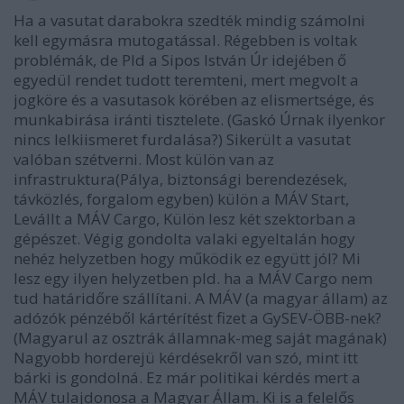
Ha a vasutat darabokra szedték mindig számolni
kell egymásra mutogatással. Régebben is voltak
problémák, de Pld a Sipos István Úr idejében ő
egyedül rendet tudott teremteni, mert megvolt a
jogköre és a vasutasok körében az elismertsége, és
munkabirása iránti tisztelete. (Gaskó Úrnak ilyenkor
nincs lelkiismeret furdalása?) Sikerült a vasutat
valóban szétverni. Most külön van az
infrastruktura(Pálya, biztonsági berendezések,
távközlés, forgalom egyben) külön a MÁV Start,
Levállt a MÁV Cargo, Külön lesz két szektorban a
gépészet. Végig gondolta valaki egyeltalán hogy
nehéz helyzetben hogy működik ez együtt jól? Mi
lesz egy ilyen helyzetben pld. ha a MÁV Cargo nem
tud határidőre szállítani. A MÁV (a magyar állam) az
adózók pénzéből kártérítést fizet a GySEV-ÖBB-nek?
(Magyarul az osztrák államnak-meg saját magának)
Nagyobb horderejü kérdésekről van szó, mint itt
bárki is gondolná. Ez már politikai kérdés mert a
MÁV tulajdonosa a Magyar Állam. Ki is a felelős