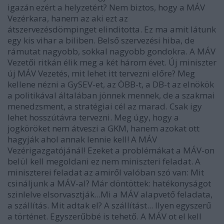
igazán ezért a helyzetért? Nem biztos, hogy a MÁV
Vezérkara, hanem az aki ezt az
átszervezésdömpinget elinditotta. Ez ma amit látunk
egy kis vihar a biliben. Belső szervezési hiba, de
rámutat nagyobb, sokkal nagyobb gondokra. A MÁV
Vezetői ritkán élik meg a két három évet. Új miniszter
új MÁV Vezetés, mit lehet itt tervezni előre? Meg
kellene nézni a GySEV-et, az ÖBB-t, a DB-t az elnökök
a politikával általában jönnek mennek, de a szakmai
menedzsment, a stratégiai cél az marad. Csak igy
lehet hosszútávra tervezni. Meg úgy, hogy a
jogköröket nem átveszi a GKM, hanem azokat ott
hagyják ahol annak lennie kell! A MÁV
Vezérigazgatójánál! Ezeket a problémákat a MÁV-on
belül kell megoldani ez nem miniszteri feladat. A
miniszterei feladat az amiről valóban szó van: Mit
csináljunk a MÁV-al? Már döntöttek: hatékonyságot
szinlelve elsorvasztják...Mi a MÁV alapvető feladata,
a szállítás. Mit adtak el? A szállítást... Ilyen egyszerű
a történet. Egyszerűbbé is tehető. A MÁV ot el kell