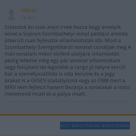
Viktor
18 éve
Sziasztok én csak anyit irnék hozzá hogy amelyik
vonal a Sopron-Szombathelyi vonal például amiota
átkerült csak fejlesztik villamositoták stb. Most a
Szombathely-Szentgotthárdi vonalat csinálják meg A
máv vonalain mikor történt utoljára villamostás
pedig lehetne még egy pár vonalat villamositani
vagy felújitani de legalább a cargo jó helyre került
bár a személyszállitás is oda kerülne és a jegy
árakat is a GYSEV szabályozná vagy az ÖBB mert a
MÁV nem fejleszt hanem bezárja a vonalakat a rossz
menetrend miatt és a pálya miatt.
SÜTI BEÁLLÍTÁSOK MÓDOSÍTÁSA