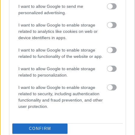
18 éve
I want to allow Google to send me
Értem már és külön köszi hogy leírtad így is, kissé
personalized advertising.
nehézkes a felfogásom a kérdésben. Akkor
sokminden nem történt. (majdnem semmi)
I want to allow Google to enable storage
related to analytics like cookies on web or
device identifiers in apps.
kambekk
I want to allow Google to enable storage
18 éve
related to functionality of the website or app.
Jólértem, hogy akkor ez most egy amolyan
I want to allow Google to enable storage
bónuszmegvonás csupán? Ergo, ha rá volt szokva az
related to personalization.
istenadta igazgatósági tag a havi plusz
pártíz(száz?)ezres bevételre, akkor legalább
I want to allow Google to enable storage
mostantól ennyivel kevesebből él(ősköd)het? Ez se
related to security, including authentication
rossz, de nem elég. Pláne, ha az alapbére, meg a
functionality and fraud prevention, and other
funkciója - amit, mint olvasom tőletek, kellően
user protection.
hanyagul lát el - megmarad...
CONFIRM