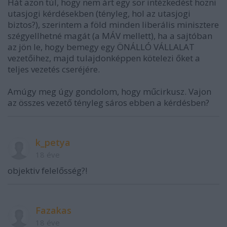
Hát azon túl, hogy nem árt egy sor intézkedést hozni
utasjogi kérdésekben (tényleg, hol az utasjogi
biztos?), szerintem a föld minden liberális minisztere
szégyellhetné magát (a MÁV mellett), ha a sajtóban
az jön le, hogy bemegy egy ÖNÁLLÓ VÁLLALAT
vezetőihez, majd tulajdonképpen kötelezi őket a
teljes vezetés cseréjére.
Amúgy meg úgy gondolom, hogy műcirkusz. Vajon
az összes vezető tényleg sáros ebben a kérdésben?
k_petya
18 éve
objektiv felelősség?!
Fazakas
18 éve