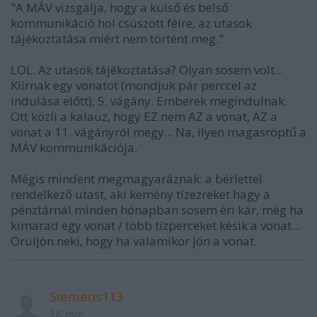
"A MÁV vizsgálja, hogy a külső és belső
kommunikáció hol csúszott félre, az utasok
tájékoztatása miért nem történt meg."
LOL. Az utasok tájékoztatása? Olyan sosem volt...
Kiírnak egy vonatot (mondjuk pár perccel az
indulása előtt), 5. vágány. Emberek megindulnak.
Ott közli a kalauz, hogy EZ nem AZ a vonat, AZ a
vonat a 11. vágányról megy... Na, ilyen magasröptű a
MÁV kommunikációja.
Mégis mindent megmagyaráznak: a bérlettel
rendelkező utast, aki kemény tízezreket hagy a
pénztárnál minden hónapban sosem éri kár, még ha
kimarad egy vonat / több tízperceket késik a vonat...
Örüljön neki, hogy ha valamikor jön a vonat.
Siemens113
18 éve