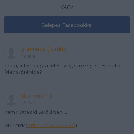
VAGY
gramercy (törölt)
18 éve
hmm, lehet hogy a felelősség szó végre bevonul a
Máv szótárába?
Siemens113
18 éve
nem rúgták ki valójában....
MTI cikk (
mti.hu/cikk/247434/
)