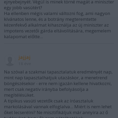
ejnyebejnyét. Végül is minek törné magát a miniszter
egy jobb vasútért?
Ha ellenben mégis valami változni fog, ami nagyon
kívánatos lenne, és a botrány megteremtette
kézenfekvő alkalmat kihasználja az új miniszter az
impotens vezetői gárda eltávolítására, megemelem
kalapomat előtte...
jajjaj
18 éve
Na szóval a szakmai tapasztalatuk eredményét nap,
mint nap tapasztalhatjuk utazáskor, a menetrend
böngészésekor - erre nem igazán kellene hivatkozni,
mert csak negatív irányba befolyásolja a
megítélésüket.
A tipikus vasúti vezetők csak az íróasztaluk
markolásával vannak elfoglalva... Miért is nem lehet
őket lecserélni? Ne misztifikáljuk már annyira az ő