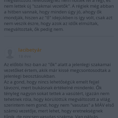
megváltozott felelősséghez nem nőttek fel a régi, és
nem lettek új "szakmai vezetők". A régiek még abban
a hitben vannak, hogy minden úgy jó, ahogy ők
mondják, hiszen az "ő" idejükben is így volt, csak azt
nem veszik észre, hogy azok az idők elmúltak,
megváltoztak, ők pedig nem.
lacibetyár
18 éve
Az előbbi hsz-ban az "ők" alatt a jelenlegi szakamai
vezetőket értem, akik már kissé megcsontosodtak a
jelenlegi beosztásukban.
Az a gond, hogy nincs lehetőségük emelt fejjel
távozni, mert bukásnak értékelné mindenki. Ők
tényleg nagyon sokat tettek a vasútért, igazán nem
tehetnek róla, hogy körülöttük megváltozott a világ.
szerintem nem gond, hogy nem "vasutas" a MÁV első
számú vezetője, mert lehet, hogy eretnekségnek
tűnik, de nincsen vasutas szakma. Van pályás,