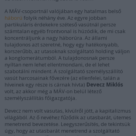
A MÁV-csoportnál valójában egy hatalmas belső
háború
folyik néhány éve. Az egyre jobban
partikuláris érdekekre széteső vasútnál persze
számtalan egyéb frontvonal is húzódik, de mi csak
koncentráljunk a nagy háborúra. Az állami
tulajdonos azt szeretné, hogy egy hatékonyabb,
korszerűbb, az utasoknak szolgáltató holding váljon
a konglomerátumból. A tulajdonosnak persze
nyíltan nem lehet ellentmondani, de el lehet
szabotálni mindent. A szolgáltató személyszállító
vasút harcosainak fővezére (az ellenfelei, talán a
híveinek egy része is cárnak hívta)
Devecz Miklós
volt, az akkor még a MÁV-on belül létező
személyszállítás főigazgatója.
Devecz nem volt vasutas, kívülről jött, a kapitalizmus
világából. Az ő nevéhez fűződik az utasbarát, ütemes
menetrend bevezetése. Leegyszerűsítés, de tekintsük
úgy, hogy az utasbarát menetrend a szolgáltató