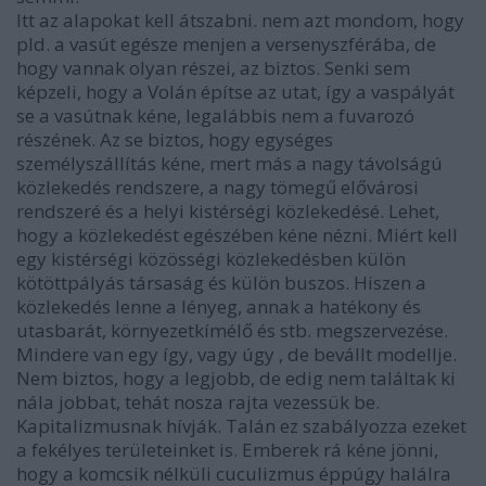
Itt az alapokat kell átszabni. nem azt mondom, hogy
pld. a vasút egésze menjen a versenyszférába, de
hogy vannak olyan részei, az biztos. Senki sem
képzeli, hogy a Volán építse az utat, így a vaspályát
se a vasútnak kéne, legalábbis nem a fuvarozó
részének. Az se biztos, hogy egységes
személyszállítás kéne, mert más a nagy távolságú
közlekedés rendszere, a nagy tömegű elővárosi
rendszeré és a helyi kistérségi közlekedésé. Lehet,
hogy a közlekedést egészében kéne nézni. Miért kell
egy kistérségi közösségi közlekedésben külön
kötöttpályás társaság és külön buszos. Hiszen a
közlekedés lenne a lényeg, annak a hatékony és
utasbarát, környezetkímélő és stb. megszervezése.
Mindere van egy így, vagy úgy , de bevállt modellje.
Nem biztos, hogy a legjobb, de edig nem találtak ki
nála jobbat, tehát nosza rajta vezessük be.
Kapitalizmusnak hívják. Talán ez szabályozza ezeket
a fekélyes területeinket is. Emberek rá kéne jönni,
hogy a komcsik nélküli cuculizmus éppúgy halálra