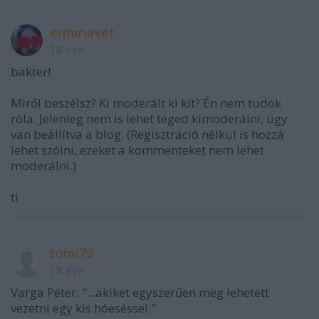
erminavet
18 éve
bakter!
Miről beszélsz? Ki moderált ki kit? Én nem tudok
róla. Jelenleg nem is lehet téged kimoderálni, úgy
van beállítva a blog. (Regisztráció nélkül is hozzá
lehet szólni, ezeket a kommenteket nem lehet
moderálni.)
ti
tomi79
18 éve
Varga Péter: "...akiket egyszerűen meg lehetett
vezetni egy kis hóeséssel."