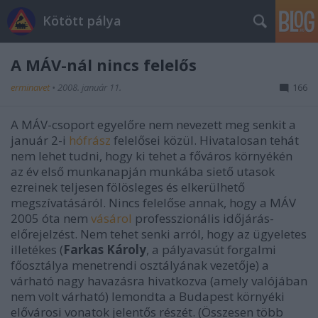
Kötött pálya
A MÁV-nál nincs felelős
erminavet
•
2008. január 11.
166
A MÁV-csoport egyelőre nem nevezett meg senkit a
január 2-i
hófrász
felelősei közül. Hivatalosan tehát
nem lehet tudni, hogy ki tehet a főváros környékén
az év első munkanapján munkába siető utasok
ezreinek teljesen fölösleges és elkerülhető
megszívatásáról. Nincs felelőse annak, hogy a MÁV
2005 óta nem
vásárol
professzionális időjárás-
előrejelzést. Nem tehet senki arról, hogy az ügyeletes
illetékes (
Farkas Károly
, a pályavasút forgalmi
főosztálya menetrendi osztályának vezetője) a
várható nagy havazásra hivatkozva (amely valójában
nem volt várható) lemondta a Budapest környéki
elővárosi vonatok jelentős részét. (Összesen több