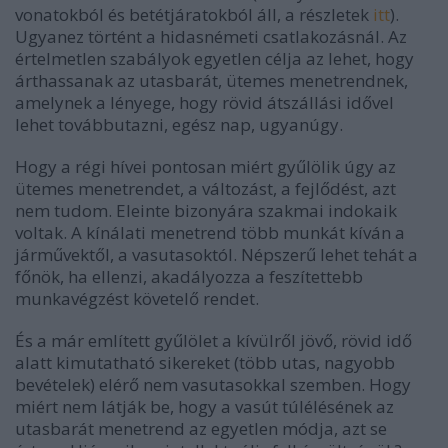
vonatokból és betétjáratokból áll, a részletek
itt
).
Ugyanez történt a hidasnémeti csatlakozásnál. Az
értelmetlen szabályok egyetlen célja az lehet, hogy
árthassanak az utasbarát, ütemes menetrendnek,
amelynek a lényege, hogy rövid átszállási idővel
lehet továbbutazni, egész nap, ugyanúgy.
Hogy a régi hívei pontosan miért gyűlölik úgy az
ütemes menetrendet, a változást, a fejlődést, azt
nem tudom. Eleinte bizonyára szakmai indokaik
voltak. A kínálati menetrend több munkát kíván a
járművektől, a vasutasoktól. Népszerű lehet tehát a
főnök, ha ellenzi, akadályozza a feszítettebb
munkavégzést követelő rendet.
És a már említett gyűlölet a kívülről jövő, rövid idő
alatt kimutatható sikereket (több utas, nagyobb
bevételek) elérő nem vasutasokkal szemben. Hogy
miért nem látják be, hogy a vasút túlélésének az
utasbarát menetrend az egyetlen módja, azt se