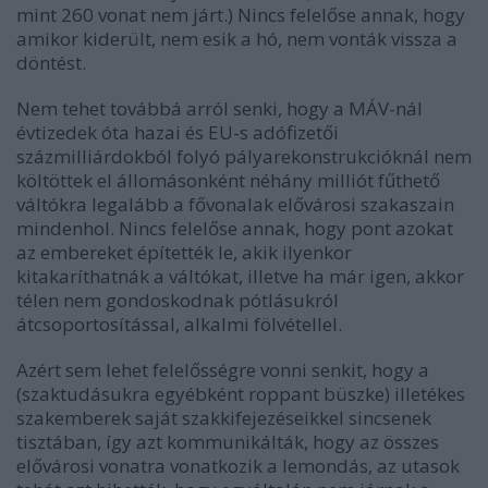
mint 260 vonat nem járt.) Nincs felelőse annak, hogy
amikor kiderült, nem esik a hó, nem vonták vissza a
döntést.
Nem tehet továbbá arról senki, hogy a MÁV-nál
évtizedek óta hazai és EU-s adófizetői
százmilliárdokból folyó pályarekonstrukcióknál nem
költöttek el állomásonként néhány milliót fűthető
váltókra legalább a fővonalak elővárosi szakaszain
mindenhol. Nincs felelőse annak, hogy pont azokat
az embereket építették le, akik ilyenkor
kitakaríthatnák a váltókat, illetve ha már igen, akkor
télen nem gondoskodnak pótlásukról
átcsoportosítással, alkalmi fölvétellel.
Azért sem lehet felelősségre vonni senkit, hogy a
(szaktudásukra egyébként roppant büszke) illetékes
szakemberek saját szakkifejezéseikkel sincsenek
tisztában, így azt kommunikálták, hogy az összes
elővárosi vonatra vonatkozik a lemondás, az utasok