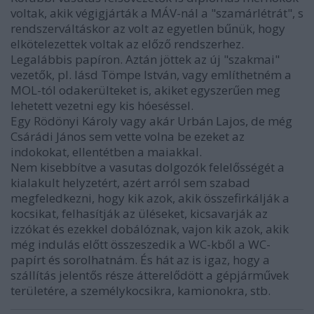
voltak, akik végigjárták a MÁV-nál a "szamárlétrát", s
rendszerváltáskor az volt az egyetlen bűnük, hogy
elkötelezettek voltak az előző rendszerhez.
Legalábbis papíron. Aztán jöttek az új "szakmai"
vezetők, pl. lásd Tömpe István, vagy említhetném a
MOL-tól odakerülteket is, akiket egyszerűen meg
lehetett vezetni egy kis hóeséssel.
Egy Rödönyi Károly vagy akár Urbán Lajos, de még
Csárádi János sem vette volna be ezeket az
indokokat, ellentétben a maiakkal.
Nem kisebbítve a vasutas dolgozók felelősségét a
kialakult helyzetért, azért arról sem szabad
megfeledkezni, hogy kik azok, akik összefirkálják a
kocsikat, felhasítják az üléseket, kicsavarják az
izzókat és ezekkel dobálóznak, vajon kik azok, akik
még indulás előtt összeszedik a WC-kből a WC-
papírt és sorolhatnám. És hát az is igaz, hogy a
szállítás jelentős része átterelődött a gépjárművek
területére, a személykocsikra, kamionokra, stb.