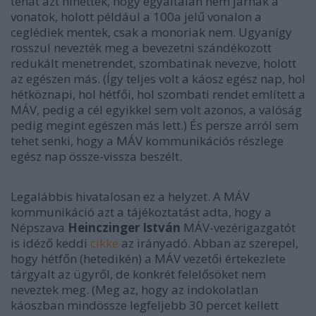
tehát azt hihették, hogy egyáltalán nem járnak a
vonatok, holott például a 100a jelű vonalon a
ceglédiek mentek, csak a monoriak nem. Ugyanígy
rosszul nevezték meg a bevezetni szándékozott
redukált menetrendet, szombatinak nevezve, holott
az egészen más. (Így teljes volt a káosz egész nap, hol
hétköznapi, hol hétfői, hol szombati rendet említett a
MÁV, pedig a cél egyikkel sem volt azonos, a valóság
pedig megint egészen más lett.) És persze arról sem
tehet senki, hogy a MÁV kommunikációs részlege
egész nap össze-vissza beszélt.
Legalábbis hivatalosan ez a helyzet. A MÁV
kommunikáció azt a tájékoztatást adta, hogy a
Népszava
Heinczinger István
MÁV-vezérigazgatót
is idéző keddi
cikke
az irányadó. Abban az szerepel,
hogy hétfőn (hetedikén) a MÁV vezetői értekezlete
tárgyalt az ügyről, de konkrét felelősöket nem
neveztek meg. (Meg az, hogy az indokolatlan
káoszban mindössze legfeljebb 30 percet kellett