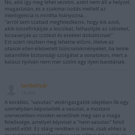
No, akit így meg lehet vezetni, azért nem áll a helyzet
magaslatán, és a szakmai tudás mellett az
intelligencia is mintha hiányozna...
"arról sem szabad megfeledkezni, hogy kik azok,
akik összefirkálják a kocsikat, felhasítják az üléseket,
kicsavarják az izzókat és ezekkel dobálóznak"
Ezt azért részben meg lehetne előzni, illetve az
utasok ellen elkövetett bűncselekményeket, ha lenne
valamiféle biztonsági szolgálat a vonatokon, mert a
kalauz nyilván nem mer szólni egy ilyen bandának.
lacibetyár
18 éve
A korábbi, "vasutas" vezérigazgatók idejében ők egy
személyben képviselték a vasutat, a mostani
szervezetben minden vezetőnek meg van a maga
feleőssége, amelyet képvisel a "nem vasutas" felső
vezető előtt. Ez idáig rendben is lenne, csak ehhez a