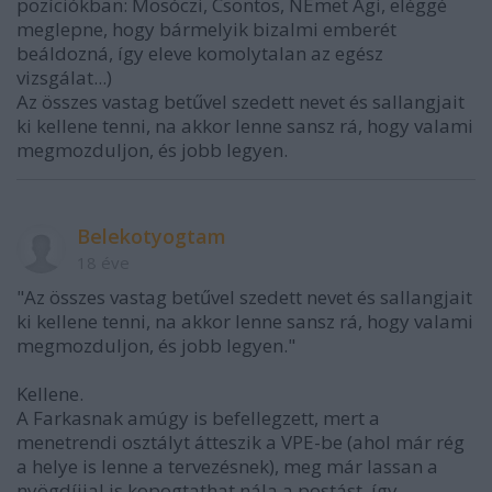
pozíciókban: Mosóczi, Csontos, NÉmet Ági, eléggé
meglepne, hogy bármelyik bizalmi emberét
beáldozná, így eleve komolytalan az egész
vizsgálat...)
Az összes vastag betűvel szedett nevet és sallangjait
ki kellene tenni, na akkor lenne sansz rá, hogy valami
megmozduljon, és jobb legyen.
Belekotyogtam
18 éve
"Az összes vastag betűvel szedett nevet és sallangjait
ki kellene tenni, na akkor lenne sansz rá, hogy valami
megmozduljon, és jobb legyen."
Kellene.
A Farkasnak amúgy is befellegzett, mert a
menetrendi osztályt átteszik a VPE-be (ahol már rég
a helye is lenne a tervezésnek), meg már lassan a
nyögdíjjal is kopogtathat nála a postást, így