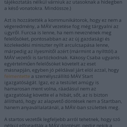
tájékoztatás nélkül várniuk az utasoknak a hidegben
a késő vonatokra. Mindössze.)
Azt is hozzátették a kommunikátorok, hogy ez nem a
végeredmény, a MÁV vezetése fog még tárgyalni az
ügyről. Furcsa is lenne, ha nem neveznének meg
felelősöket, pontosabban az az új gazdasági és
közlekedési miniszter nyílt arculcsapása lenne,
márpedig az ilyesmitől azért (mármint a nyílttól) a
MÁV vezetői is tartózkodnak. Kákosy Csaba ugyanis
egyértelműen felelősöket követelt az eset
másnapján, egyben jó példával járt elöl azzal, hogy
felmentette
a személyszállító MÁV Start
igazgatóságát. Igaz, ez a testület amúgy is
hamarosan ment volna, ráadásul nem az
igazgatóság követte el a hibát, sőt, az is bizton
állítható, hogy az alapvető döntések nem a Startban,
hanem anyavállalatánál, a MÁV-ban születtek meg.
A startos vezetők legfeljebb arról tehetnek, hogy szó
nélkül elfogadták a MÁV döntését, pedig nekik a