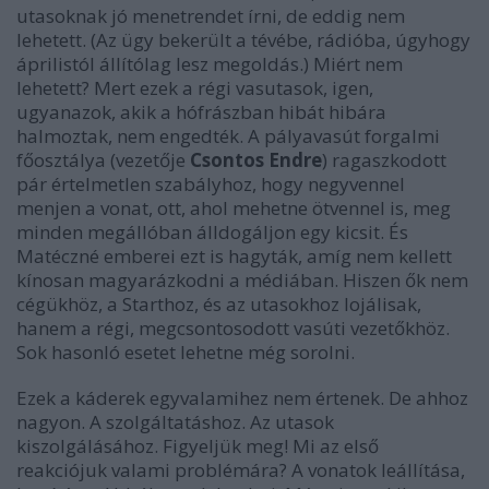
utasoknak jó menetrendet írni, de eddig nem
lehetett. (Az ügy bekerült a tévébe, rádióba, úgyhogy
áprilistól állítólag lesz megoldás.) Miért nem
lehetett? Mert ezek a régi vasutasok, igen,
ugyanazok, akik a hófrászban hibát hibára
halmoztak, nem engedték. A pályavasút forgalmi
főosztálya (vezetője
Csontos Endre
) ragaszkodott
pár értelmetlen szabályhoz, hogy negyvennel
menjen a vonat, ott, ahol mehetne ötvennel is, meg
minden megállóban álldogáljon egy kicsit. És
Matéczné emberei ezt is hagyták, amíg nem kellett
kínosan magyarázkodni a médiában. Hiszen ők nem
cégükhöz, a Starthoz, és az utasokhoz lojálisak,
hanem a régi, megcsontosodott vasúti vezetőkhöz.
Sok hasonló esetet lehetne még sorolni.
Ezek a káderek egyvalamihez nem értenek. De ahhoz
nagyon. A szolgáltatáshoz. Az utasok
kiszolgálásához. Figyeljük meg! Mi az első
reakciójuk valami problémára? A vonatok leállítása,