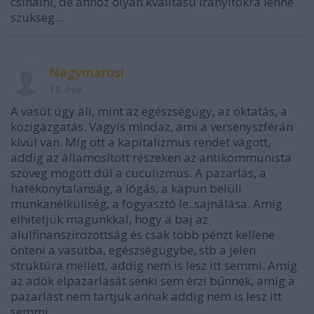
csinalni, de ahhoz olyan kvalitasu iranyitokra lenne
szukseg...
Nagymarosi
18 éve
A vasút úgy áll, mint az egészségügy, az oktatás, a
közigazgatás. Vagyis mindaz, ami a versenyszférán
kívül van. Míg ott a kapitalizmus rendet vágott,
addig az államosított részeken az antikommunista
szöveg mögött dúl a cuculizmus. A pazarlás, a
hatékonytalanság, a lógás, a kapun belüli
munkanélküliség, a fogyasztó le..sajnálása. Amíg
elhitetjük magunkkal, hogy a baj az
alulfinanszírozottság és csak több pénzt kellene
önteni a vasútba, egészségügybe, stb a jelen
struktúra mellett, addig nem is lesz itt semmi. Amíg
az adók elpazarlását senki sem érzi bűnnek, amíg a
pazarlást nem tartjuk annak addig nem is lesz itt
semmi.