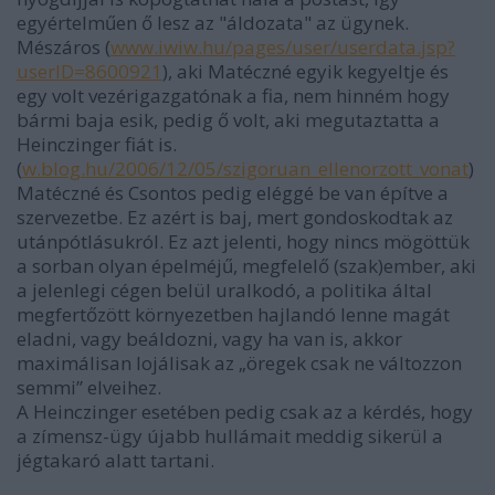
egyértelműen ő lesz az "áldozata" az ügynek.
Mészáros (
www.iwiw.hu/pages/user/userdata.jsp?
userID=8600921
), aki Matéczné egyik kegyeltje és
egy volt vezérigazgatónak a fia, nem hinném hogy
bármi baja esik, pedig ő volt, aki megutaztatta a
Heinczinger fiát is.
(
w.blog.hu/2006/12/05/szigoruan_ellenorzott_vonat
)
Matéczné és Csontos pedig eléggé be van építve a
szervezetbe. Ez azért is baj, mert gondoskodtak az
utánpótlásukról. Ez azt jelenti, hogy nincs mögöttük
a sorban olyan épelméjű, megfelelő (szak)ember, aki
a jelenlegi cégen belül uralkodó, a politika által
megfertőzött környezetben hajlandó lenne magát
eladni, vagy beáldozni, vagy ha van is, akkor
maximálisan lojálisak az „öregek csak ne változzon
semmi” elveihez.
A Heinczinger esetében pedig csak az a kérdés, hogy
a zímensz-ügy újabb hullámait meddig sikerül a
jégtakaró alatt tartani.