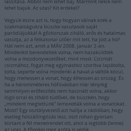
lassítása. Abból nem lehet baj. Mármint nekik nem
lehet bajuk. Az utas? Kit érdekel?
Vegyük észre azt is, hogy hogyan válnak ezek a
szakmaiságukra büszke vasutasok saját
paródiájukká! A gőzkorszak ziháló, erős és hatalmas
vasútja, az a félkatonai ütőér mit tett, ha jött a hó?
Hát nem azt, amit a MÁV 2008. január 2-án.
Mindenkit berendeltek volna, nem hazaküldték
volna a mozdonyvezetőket, mint most. Csizmát
csizmához, fogat meg egymáshoz szorítva lapátolta,
tolta, seperte volna mindenki a havat a váltók közül,
hogy mehessen a vonat, hogy élhessen az ország. És
ha a háromméteres hófúvásban már tényleg
semmilyen erőfeszítés nem használt volna, akkor
lógó orral és ziháló tüdővel, de büszkén, hogy
„mindent megtettünk” lemondták volna a vonatokat.
Most? Egy osztályvezető azt hallja a rádióban, hogy
esetleg hószállingózás lesz, oszt rohan gyorsan
kiirtani a fél menetrendet ott, ahol a legtöbb (lenne)
az utas. A főnökei meg azóta is védik.