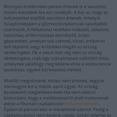
Bizonyos értelemben persze értenek is a vasúthoz,
hiszen évtizedek óta ezt csinálják. A baj az, hogy az
évtizedekkel ezelőtti vasúthoz értenek. Amelyik
tulajdonképpen a gőzmozdonykorszak vasútjából
származik. A félkatonai rendben működő, zakatoló,
hatalmas, erőforrásokat elemésztő, óriási
gépezethez, amelyet sok szénnel, vízzel, emberrel
kell táplálni, vagy különben megáll az ország
vérkeringése. De a vasút már rég nem az ország
vérkeringése, csak egy szánalmasan szétzilált óriás,
amelynek valahogy meg kellene élnie a konkurencia
(autóbusz, egyéni közlekedés) mellett.
Mielőtt megnéznénk, mihez nem értenek, vegyük
szemügyre ezt a másik, apró ügyet. Az ország
északkeleti szegletében évek óta nem sikerül
biztosítani, hogy a mellékvonalról jövő motorvonat
elérje a fővonali csatlakozást
Hidasnémetiben
.
Éppen öt perccel kési le menetrend szerint. Pedig a
csatlakozáshoz nem kellene csoda, simán lehetne az