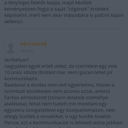
a tényleges felelős kapja, majd később
keményebben fogja a saját "cégénak" érdekeit
képviselni, mert nem akar másodjára is pofont kapni
vétlenül.
névtelenül
18 éve
lacibetyar!
nagyjabol egyet ertek veled, de szerintem egy este
10 orasi idiota dontest mar nem igazan lehet jol
kommunikalni.
Raadasul a dontes nem volt egyertelmu, hiszen a
szombati kozlekedes nem azonos azzal, amirol
Farkas almodozott (zonazo vonatok szemellye
alakitasa), tehat nem tudott mit mondani egy
egyszeru szolgalattevo egy kozepallomason, neki
ahogy kudtek a vonatokat, o ugy kuldte tovabb.
Persze, ezt a kommunikaciot is lehetett volna jobban