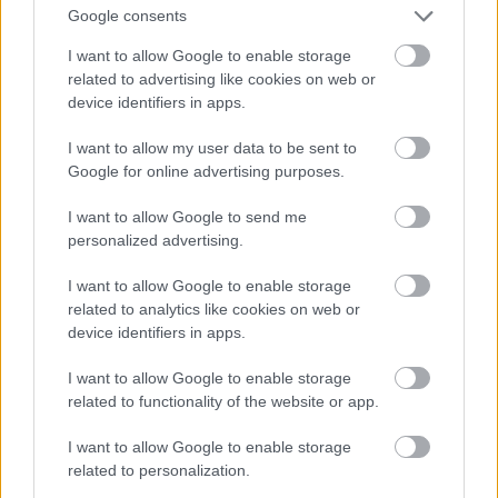
Google consents
torissrac
I want to allow Google to enable storage
18 éve
related to advertising like cookies on web or
hivatasos naplopo!
device identifiers in apps.
azt irtam Bambano-nek, hogy egy vasutas vezető
I want to allow my user data to be sent to
nem 8 általánossal dolgoznak a MÁV-vezigen, mint ő
Google for online advertising purposes.
állitja.
I want to allow Google to send me
Hanem Vasútgépészeti Szakközép + utána Vasúti
personalized advertising.
Tisztképző (ha hiszed, ha nem, igy hivták egykor ezt
I want to allow Google to enable storage
a műintézményt...)
related to analytics like cookies on web or
device identifiers in apps.
De a többségnek műszaki egyetemi végzettsége is
van, plusz nem is besztélve a sokéves gyakorlati
I want to allow Google to enable storage
szakmai tapasztalatról.
related to functionality of the website or app.
8 általános végzettsége a pályaépitő munkásoknak
I want to allow Google to enable storage
van....
related to personalization.