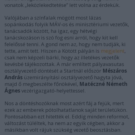
vonatok „leközlekedtetése” lett volna az érdekük.
Valójában a színfalak mögött most lázas
sopánkodás folyik MÁV-os és minisztériumi vezetők,
tanácsadók között, ha igaz, egy hétvégi
tanácskozáson is szó fog esni arról, hogy kit kell
felelőssé tenni. A gond nem az, hogy nem tudják, ki
tette, amit tett. Hiszen a Kötött pályán is
megjelent
,
csak nem képzeli bárki, hogy az illetékes vezetők
kevésbé tájékozottak. A már említett pályavasutas
osztályvezető döntését a Startnál először
Mészáros
András
üzemirányítási osztályvezető hagyta jóvá,
majd ő megbeszélte főnökével,
Matéczné Németh
Ágnes
vezérigazgató-helyettessel.
Nos a döntéshozóknak most azért fáj a fejük, mert
ezek az emberek pótolhatatlanok saját területükön.
Pontosabban ezt hitették el. Eddig minden reformot,
változást túléltek, ha nem az egyik cégben, akkor a
másikban volt rájuk szükség vezető beosztásban.