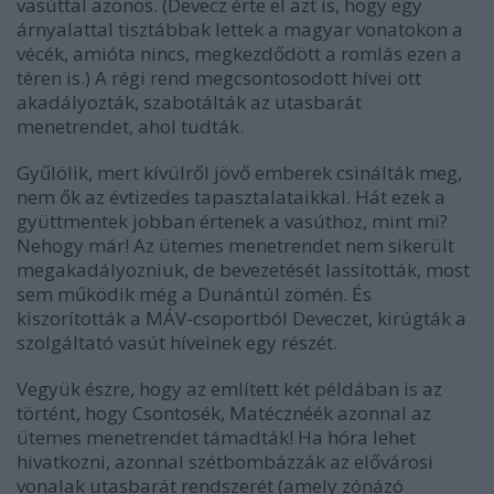
vasúttal azonos. (Devecz érte el azt is, hogy egy
árnyalattal tisztábbak lettek a magyar vonatokon a
vécék, amióta nincs, megkezdődött a romlás ezen a
téren is.) A régi rend megcsontosodott hívei ott
akadályozták, szabotálták az utasbarát
menetrendet, ahol tudták.
Gyűlölik, mert kívülről jövő emberek csinálták meg,
nem ők az évtizedes tapasztalataikkal. Hát ezek a
gyüttmentek jobban értenek a vasúthoz, mint mi?
Nehogy már! Az ütemes menetrendet nem sikerült
megakadályozniuk, de bevezetését lassították, most
sem működik még a Dunántúl zömén. És
kiszorították a MÁV-csoportból Deveczet, kirúgták a
szolgáltató vasút híveinek egy részét.
Vegyük észre, hogy az említett két példában is az
történt, hogy Csontosék, Matécznéék azonnal az
ütemes menetrendet támadták! Ha hóra lehet
hivatkozni, azonnal szétbombázzák az elővárosi
vonalak utasbarát rendszerét (amely zónázó