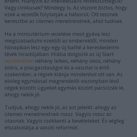
értem. Hiányzik az intellektuális felkészültségük?
Vagy cinikusak? Mindegy is. Az viszont biztos, hogy
ezek a vezetők folytatják a háborút. Ott tesznek
keresztbe az ütemes menetrendnek, ahol tudnak.
Ha a minisztérium vezetése most gyáva lesz
megszabadulni ezektől az emberektől, minden
hónapban lesz egy-egy új balhé a kereskedelmi
tévék híradójában. Hiába dolgozik az új Start
vezetésében
néhány lelkes, néhány okos, néhány
bölcs, a piacgazdaságot és a vasutat is értő
szakember, a régiek klánja mindenhol ott van. Az
elvileg egymással megrendelői viszonyban lévő
cégek közötti ügyeket egymás között pacsizzák le,
ahogy nekik jó.
Tudjuk, ahogy nekik jó, az azt jelenti: ahogy az
ütemes menetrendnek rossz. Vagyis rossz az
utasnak. Vagyis csökkenti a bevételeket. És végleg
elszabotálja a vasúti reformot.