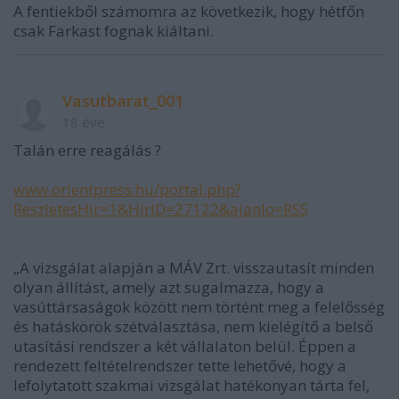
A fentiekből számomra az következik, hogy hétfőn
csak Farkast fognak kiáltani.
Vasutbarat_001
18 éve
Talán erre reagálás ?
www.orientpress.hu/portal.php?
ReszletesHir=1&HirID=27122&ajanlo=RSS
„A vizsgálat alapján a MÁV Zrt. visszautasít minden
olyan állítást, amely azt sugalmazza, hogy a
vasúttársaságok között nem történt meg a felelősség
és hatáskörök szétválasztása, nem kielégítő a belső
utasítási rendszer a két vállalaton belül. Éppen a
rendezett feltételrendszer tette lehetővé, hogy a
lefolytatott szakmai vizsgálat hatékonyan tárta fel,