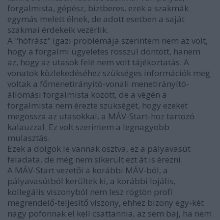
forgalmista, gépész, biztberes. ezek a szakmák
egymás melett élnek, de adott esetben a saját
szakmai érdekeik vezérlik.
A "hófrász" igazi problémája szerintem nem az volt,
hogy a forgalmi ügyeletes rosszul döntött, hanem
az, hogy az utasok felé nem volt tájékoztatás. A
vonatok közlekedéséhez szükséges információk meg
voltak a főmenetirányító-vonali menetirányító-
állomási forgalmista között, de a végén a
forgalmista nem érezte szükségét, hogy ezeket
megossza az utasokkal, a MÁV-Start-hoz tartozó
kalauzzal. Ez volt szerintem a legnagyobb
mulasztás.
Ezek a dolgok le vannak osztva, ez a pályavasút
feladata, de még nem sikerült ezt át is érezni.
A MÁV-Start vezetői a korábbi MÁV-ból, a
pályavasútból kerültek ki, a korábbi lojális,
kollegális viszonyból nem lesz rögtön profi
megrendelő-teljesítő viszony, ehhez bizony egy-két
nagy pofonnak el kell csattannia, az sem baj, ha nem