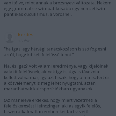
van itélve, mint annak a brezsnyevi változata. Nekem
egy grammal se szimpatikusabb egy nemzetíszin
pántlikás cuculizmus, a vörösnél.
kérdés
18 éve
"ha igaz, egy hétvégi tanácskozáson is szó fog esni
arról, hogy kit kell felelőssé tenni."
Na, és igaz? Volt valami eredménye, vagy kijelölnek
valakit felelősnek, akinek így is, úgy is távoznia
kellett volna már, így azt hiszik, hogy a minisztert és
a közvéleményt is meg lehet nyugtatni, aztán
maradhatnak kulcspozíciókban ugyanazok.
(Az már eleve érdekes, hogy miért vezetrheti a
felelőskeresést Heinczinger, aki az egyik felelős,
hiszen alkalmatlan embereket tart vezető