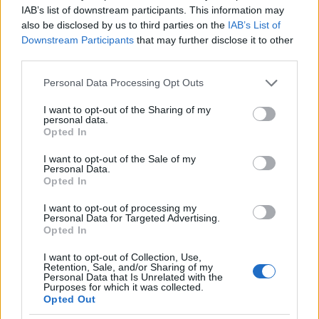
18 éve
IAB’s list of downstream participants. This information may
also be disclosed by us to third parties on the
IAB’s List of
Lynx!
Downstream Participants
that may further disclose it to other
third parties.
Ha tényleg utaztál volna az FS-en, nem így beszélnél.
Please note that this website/app uses one or more Google
Personal Data Processing Opt Outs
Mennyi szuper vonatjuk van. nem rég adták át
services and may gather and store information including but
Róma-Nápoly között a 300-as pályát, amin az
not limited to your visit or usage behaviour. You may click to
I want to opt-out of the Sharing of my
personal data.
grant or deny consent to Google and its third-party tags to
Eurosztár közlekedik. A hatalmas távolságok miatt
Opted In
use your data for below specified purposes in below Google
sok nagy sebességű vonal van. /nem 160-as, mert az
consent section.
csak emelt sebesség/
I want to opt-out of the Sale of my
Personal Data.
Opted In
Nálunk még ez is csak álom, ami itt-ott kezd
megvalósulni csiga tempóban.
I want to opt-out of processing my
Personal Data for Targeted Advertising.
Opted In
Egyébként az egyszerű személyvonatok is tiszták,
sokkal tisztábbak,mint nálunk. És nincsenek
I want to opt-out of Collection, Use,
összefirkálva, ellentétben a metroszerelvényekkel.
Retention, Sale, and/or Sharing of my
Personal Data that Is Unrelated with the
Azok elég ramatyok.
Purposes for which it was collected.
Opted Out