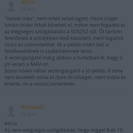
Altrix
18 éve
"Valaki más", nem értek veled egyet. Heinczinger
István óriási hibát követett el, mikor nem fogadta el
az elégséges szolgáltatást a VDSZSZ-től. Őt tartom
felelősnek a sztrájkban lévő káoszért, mert fogalmi
nincs az üzemvitelhet. Itt a példa miért kell a
felsővezetőnek is szakembernek lenni.
A vezérigazgató máig abban a tudatban él, hogy ő
jól vezeti a MÁV-ot.
Sipos István néhai vezérigazgató a jó példa, ő soha
nem követett volna el ilyen őrültséget, mert tudta és
értette, mi a vasútüzemeltetés.
Kismanó
18 éve
Altrix
Az nem elégséges szolgáltatás, hogy reggel 8 és 10