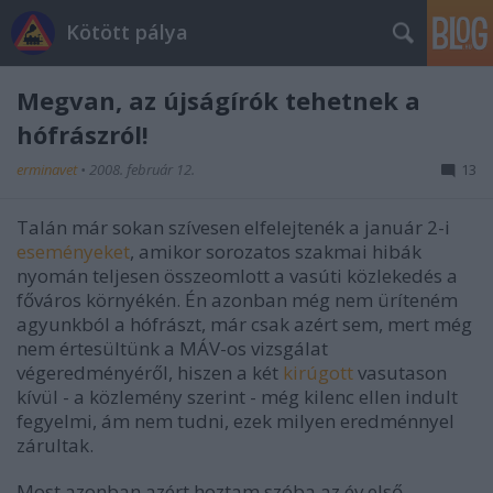
Kötött pálya
Megvan, az újságírók tehetnek a
hófrászról!
erminavet
•
2008. február 12.
13
Talán már sokan szívesen elfelejtenék a január 2-i
eseményeket
, amikor sorozatos szakmai hibák
nyomán teljesen összeomlott a vasúti közlekedés a
főváros környékén. Én azonban még nem üríteném
agyunkból a hófrászt, már csak azért sem, mert még
nem értesültünk a MÁV-os vizsgálat
végeredményéről, hiszen a két
kirúgott
vasutason
kívül - a közlemény szerint - még kilenc ellen indult
fegyelmi, ám nem tudni, ezek milyen eredménnyel
zárultak.
Most azonban azért hoztam szóba az év első