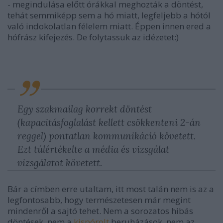
- megindulása előtt órákkal meghozták a döntést,
tehát semmiképp sem a hó miatt, legfeljebb a hótól
való indokolatlan félelem miatt. Éppen innen ered a
hófrász kifejezés. De folytassuk az idézetet:)
Egy szakmailag korrekt döntést
(kapacitásfoglalást kellett csökkenteni 2-án
reggel) pontatlan kommunikáció követett.
Ezt túlértékelte a média és vizsgálat
vizsgálatot követett.
Bár a címben erre utaltam, itt most talán nem is az a
legfontosabb, hogy természetesen már megint
mindenről a sajtó tehet. Nem a sorozatos hibás
döntések, nem a
kispórolt
beruházások, nem az