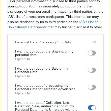
us or personal information disclosed to third parties prior to
your opt-out. You may separately opt-out of the further
disclosure of your personal information by third parties on the
IAB’s list of downstream participants. This information may
also be disclosed by us to third parties on the
IAB’s List of
Ibigoo
Downstream Participants
that may further disclose it to other
18 éve
third parties.
Már kifejezetten hiányzott a gaz és gonosz
Please note that this website/app uses one or more Google
Personal Data Processing Opt Outs
sajtómunkások bemószerolása...
services and may gather and store information including but
not limited to your visit or usage behaviour. You may click to
I want to opt-out of the Sharing of my
personal data.
grant or deny consent to Google and its third-party tags to
Opted In
use your data for below specified purposes in below Google
Altrix
consent section.
I want to opt-out of the Sale of my
18 éve
Personal Data.
Opted In
Nem olvastam a cikket, de ha Csontos a médiát
hibáztatja, nyílván ez marhaság. A forgalmi igazgató
I want to opt-out of processing my
vezetékneve véletlenül jól jellemzi őt.
Personal Data for Targeted Advertising.
Bár ő éppen régi szaki, de egyszerűen kiöregedett. A
Opted In
nagy baj viszont az, hogy a mostani felsővezetők már
I want to opt-out of Collection, Use,
csak "manager"-ek.
Retention, Sale, and/or Sharing of my
Ezt a munkások is régen észrevették, és kínlódnak,
Personal Data that Is Unrelated with the