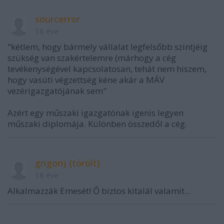
sourcerror
18 éve
"kétlem, hogy bármely vállalat legfelsőbb szintjéig
szükség van szakértelemre (márhogy a cég
tevékenységével kapcsolatosan, tehát nem hiszem,
hogy vasúti végzettség kéne akár a MÁV
vezérigazgatójának sem"
Azért egy műszaki igazgatónak igenis legyen
műszaki diplomája. Különben összedől a cég.
grigorij (törölt)
18 éve
Alkalmazzák Emesét! Ő biztos kitalál valamit...