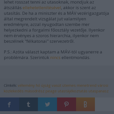
lehet rosszat tenni az utasoknak, mondjuk az
átszállás
ellehetetlenítésével
, akkor is szent az
utasítás. De ha a miniszter és a MÁV vezérigazgatója
által megrendelt vizsgálat jut valamilyen
eredményre, azzal nyugodtan szembe mer
helyezkedni a forgalmi főosztály vezetője. Ilyenkor
nem érvényes a szoros hierarchia, ilyenkor nem
beszélnek "félkatonai" szervezetről.
P.S.: Azóta választ kaptam a MÁV-tól ugyanerre a
problémára. Szerintük
nincs
ellentmondás.
Címkék:
vélemény
hó
újság
vasút
ütemes menetrend
városi
közlekedés
másodrész
peage
utastájékoztatás
utaspanasz