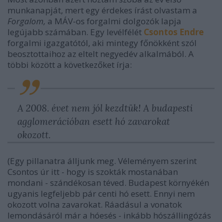
munkanapját, mert egy érdekes írást olvastam a
Forgalom,
a MÁV-os forgalmi dolgozók lapja
legújabb számában. Egy levélfélét
Csontos Endre
forgalmi igazgatótól, aki mintegy főnökként szól
beosztottaihoz az eltelt negyedév alkalmából. A
többi között a következőket írja:
A 2008. évet nem jól kezdtük! A budapesti
agglomerációban esett hó zavarokat
okozott.
(Egy pillanatra álljunk meg. Véleményem szerint
Csontos úr itt - hogy is szokták mostanában
mondani - szándékosan téved. Budapest környékén
ugyanis legfeljebb pár centi hó esett. Ennyi nem
okozott volna zavarokat. Ráadásul a vonatok
lemondásáról már a hóesés - inkább hószállingózás