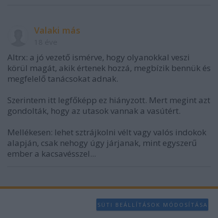
Valaki más
18 éve
Altrx: a jó vezető ismérve, hogy olyanokkal veszi
körül magát, akik értenek hozzá, megbízik bennük és
megfelelő tanácsokat adnak.
Szerintem itt legfőképp ez hiányzott. Mert megint azt
gondolták, hogy az utasok vannak a vasútért.
Mellékesen: lehet sztrájkolni vélt vagy valós indokok
alapján, csak nehogy úgy járjanak, mint egyszerű
ember a kacsavésszel...
SÜTI BEÁLLÍTÁSOK MÓDOSÍTÁSA