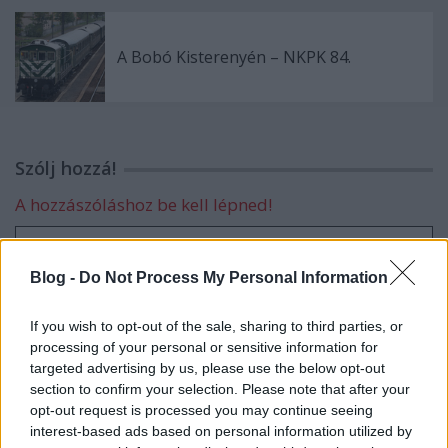
A Bobó Kisterenyén – NKPK 84.
Szólj hozzá!
A hozzászóláshoz be kell lépned!
Blog -
Do Not Process My Personal Information
If you wish to opt-out of the sale, sharing to third parties, or
processing of your personal or sensitive information for
targeted advertising by us, please use the below opt-out
section to confirm your selection. Please note that after your
VAGY
opt-out request is processed you may continue seeing
interest-based ads based on personal information utilized by