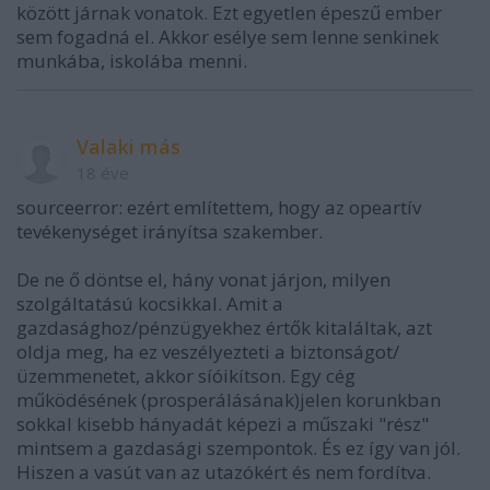
között járnak vonatok. Ezt egyetlen épeszű ember
sem fogadná el. Akkor esélye sem lenne senkinek
munkába, iskolába menni.
Valaki más
18 éve
sourceerror: ezért említettem, hogy az opeartív
tevékenységet irányítsa szakember.
De ne ő döntse el, hány vonat járjon, milyen
szolgáltatású kocsikkal. Amit a
gazdasághoz/pénzügyekhez értők kitaláltak, azt
oldja meg, ha ez veszélyezteti a biztonságot/
üzemmenetet, akkor síóikítson. Egy cég
működésének (prosperálásának)jelen korunkban
sokkal kisebb hányadát képezi a műszaki "rész"
mintsem a gazdasági szempontok. És ez így van jól.
Hiszen a vasút van az utazókért és nem fordítva.