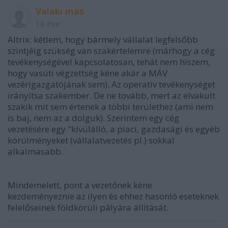
Valaki más
18 éve
Altrix: kétlem, hogy bármely vállalat legfelsőbb
szintjéig szükség van szakértelemre (márhogy a cég
tevékenységével kapcsolatosan, tehát nem hiszem,
hogy vasúti végzettség kéne akár a MÁV
vezérigazgatójának sem). Az operatív tevékenységet
irányítsa szakember. De ne tovább, mert az elvakult
szakik mit sem értenek a többi területhez (ami nem
is baj, nem az a dolguk). Szerintem egy cég
vezetésére egy "kívülálló, a piaci, gazdasági és egyéb
körülményeket (vállalatvezetés pl.) sokkal
alkalmasabb.
Mindemelett, pont a vezetőnek kéne
kezdeményeznie az ilyen és ehhez hasonló eseteknek
felelőseinek földkörüli pályára állítását.