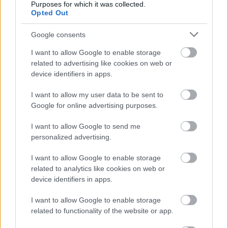
Purposes for which it was collected.
nem tudják pontosan mi is a doguk.
Opted Out
Egy vasúthálózat üzemeltetéséhez, elengedhetetlen
a vasúti szakértelem, a legfelsőbb szintig.
Google consents
Én úgy látom, rövid távon biztosan nem lesz javulás
I want to allow Google to enable storage
a cégnél. Az utasoknak egyszerűen két választása
related to advertising like cookies on web or
van: "vagy megszoksz, vagy megszöksz".
device identifiers in apps.
I want to allow my user data to be sent to
Boribon
Google for online advertising purposes.
18 éve
I want to allow Google to send me
Erre mondanák azt egy valóban vevőorientált, piaci
personalized advertising.
cégnél, hogy Csontos úr itt mi éppen azon
munkálkodnánk, hogy egységes kommunikációval
I want to allow Google to enable storage
és a gondolkodásmód megváltoztatásával
related to analytics like cookies on web or
visszaszerezzük ügyfeleink/vevőink bizalmát.
device identifiers in apps.
Köszönjük eddigi munkáját, szíveskedjék a
kasszához fáradni és aztán új kihívásokat keresni az
I want to allow Google to enable storage
élet (nagyon) más területein.
related to functionality of the website or app.