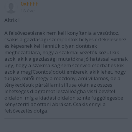
0xFFFF
18 éve
Altrix !
A felsővezetésnek nem kell konyítania a vasúthoz,
csakis a gazdasági szempontok helyes értékeléséhez
és képesnek kell lenniük olyan döntések
meghozatalára, hogy a szakmai vezetők közül kik
azok, akik a gazdasági mutatókra jó hatással vannak
úgy, hogy a szakmaiság sem szenved csorbát és kik
azok a meg[Csontos]odott emberek, akik lehet, hogy
tudják, mitől megy a mozdony, ami villamos, de a
ténykedésük pártállami stílusa okán az összes
lehetséges diagramot leszállóágba viszi bevétel
oldalon, míg a kiadási oldalon szinte függőlegesbe
kényszeríti az ottani ábrákat. Csakis ennyi a
felsővezetés dolga.