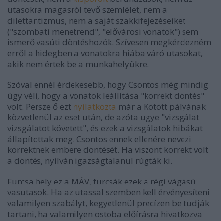
utasokra magasról tevő szemlélet, nem a
dilettantizmus, nem a saját szakkifejezéseiket
("szombati menetrend", "elővárosi vonatok") sem
ismerő vasúti döntéshozók. Szívesen megkérdezném
erről a hidegben a vonatokra hiába váró utasokat,
akik nem értek be a munkahelyükre.
Szóval ennél érdekesebb, hogy Csontos még mindig
úgy véli, hogy a vonatok leállítása "korrekt döntés"
volt. Persze ő ezt
nyilatkozta
már a Kötött pályának
közvetlenül az eset után, de azóta ugye "vizsgálat
vizsgálatot követett", és ezek a vizsgálatok hibákat
állapítottak meg. Csontos ennek ellenére nevezi
korrektnek embere döntését. Ha viszont korrekt volt
a döntés, nyilván igazságtalanul rúgták ki.
Furcsa hely ez a MÁV, furcsák ezek a régi vágású
vasutasok. Ha az utassal szemben kell érvényesíteni
valamilyen szabályt, kegyetlenül precízen be tudják
tartani, ha valamilyen ostoba előírásra hivatkozva