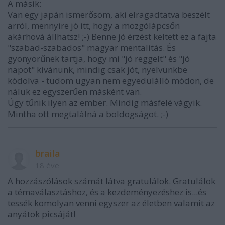
A másik:
Van egy japán ismerősöm, aki elragadtatva beszélt
arról, mennyire jó itt, hogy a mozgólápcsőn
akárhová állhatsz! ;-) Benne jó érzést keltett ez a fajta
"szabad-szabados" magyar mentalitás. És
gyönyörűnek tartja, hogy mi "jó reggelt" és "jó
napot" kívánunk, mindig csak jót, nyelvünkbe
kódolva - tudom ugyan nem egyedülálló módon, de
náluk ez egyszerűen másként van.
Úgy tűnik ilyen az ember. Mindig másfelé vágyik.
Mintha ott megtalálná a boldogságot. ;-)
braila
18 éve
A hozzászólások számát látva gratulálok. Gratulálok
a témaválasztáshoz, és a kezdeményezéshez is...és
tessék komolyan venni egyszer az életben valamit az
anyátok picsáját!