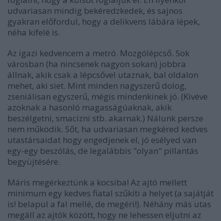
udvariasan mindig bekéredzkedek, és sajnos
gyakran előfordul, hogy a delikvens lábára lépek,
néha kifelé is.
Az igazi kedvencem a metró. Mozgólépcső. Sok
városban (ha nincsenek nagyon sokan) jobbra
állnak, akik csak a lépcsővel utaznak, bal oldalon
mehet, aki siet. Mint minden nagyszerű dolog,
zseniálisan egyszerű, mégis mindenkinek jó. (Kivéve
azoknak a hasonló magasságúaknak, akik
beszélgetni, smacizni stb. akarnak.) Nálunk persze
nem működik. Sőt, ha udvariasan megkéred kedves
utastársaidat hogy engedjenek el, jó esélyed van
egy-egy beszólás, de legalábbis "olyan" pillantás
begyüjtésére.
Máris megérkeztünk a kocsiba! Az ajtó mellett
minimum egy kedves fiatal szűkíti a helyet (a sajátját
is! belapul a fal mellé, de megéri!). Néhány más utas
megáll az ajtók között, hogy ne lehessen eljutni az