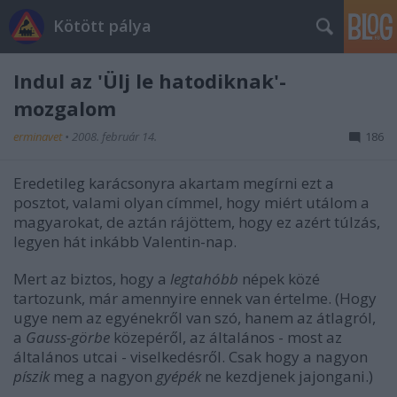
Kötött pálya
Indul az 'Ülj le hatodiknak'-
mozgalom
erminavet
•
2008. február 14.
186
Eredetileg karácsonyra akartam megírni ezt a
posztot, valami olyan címmel, hogy miért utálom a
magyarokat, de aztán rájöttem, hogy ez azért túlzás,
legyen hát inkább Valentin-nap.
Mert az biztos, hogy a
legtahóbb
népek közé
tartozunk, már amennyire ennek van értelme. (Hogy
ugye nem az egyénekről van szó, hanem az átlagról,
a
Gauss-görbe
közepéről, az általános - most az
általános utcai - viselkedésről. Csak hogy a nagyon
píszik
meg a nagyon
gyépék
ne kezdjenek jajongani.)