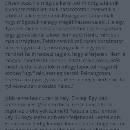
ülések közé. Ha mégis sikerül, ott mindig találunk
olyan személyeket, akik határozottan megvetik a
lábukat, a középvonalon lényegesen túlnyúlnak,
hogy mögöttük nehogy megállhasson valaki. Ha egy
ilyenhez mégis hozzáérsz véletlenül egy kanyarban
vagy gyorsításnál, akkor nem az történik, mint sok
más országban. Tehát nem kölcsönösen bocsánatot
kérnek egymástól, mosolyognak, és egy picit
mindkét fél átrendezi tagjait, hogy elférjenek. Nem, a
magyar megfeszíti minden izmát, majd rövid, erős
mozdulattal visszalök, mintegy lepöcköl magáról,
közben "úgy" néz, esetleg beszól. Félhangosan,
hiszen a magyar gyáva is. (Persze meg is verhetne, ha
nyilvánvalóan erősebb nálad.)
Jobb lenne leülni, van is hely. Elvileg. Egy pad
hatszemélyes. (Aki nem hiszi, nézze meg a kocsi
végén az ülőhelyek számát!) Persze a pesti ember
úgy ül, hogy legfeljebb öten férjenek el. Legfeljebb.
Ez a norma. Pedig könnyű lenne belátni, hogy ma mi
nem engedünk mást leülni oda, ahová elvileg még