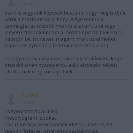
18 éve
azért is vagyunk képesek beszélni, hogy meg tudjuk
kérni a másik embert, hogy vegye már le a
csomagját az ülésről, mert le akarunk ülni vagy
legyen szíves elengedni a mozgólépcsőn (nekem pl.
nem jön be, h vitetem magam, mert türelmetlen
vagyok és gyorsan a felszínen szeretek lenni).
ne legyünk már olyanok, mint a kisstílűen krákogó-
prüszkölő vén nyannyerok, akik kérdezés helyett
utálkoznak meg köcsögölnek...
Turoczi
18 éve
nagyon tettszik a cikk:)
mosolyogtam is sokat.
nap mint nap tömegközlekedéssel utazom, fel
vagyok fértezve, ismerem a szabályokat.