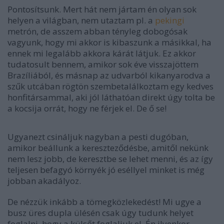
Pontosítsunk. Mert hát nem jártam én olyan sok
helyen a világban, nem utaztam pl. a
pekingi
metrón, de asszem abban tényleg dobogósak
vagyunk, hogy mi akkor is kibaszunk a másikkal, ha
ennek mi legalább akkora kárát látjuk. Ez akkor
tudatosult bennem, amikor sok éve visszajöttem
Brazíliából, és másnap az udvarból kikanyarodva a
szűk utcában rögtön szembetalálkoztam egy kedves
honfitársammal, aki jól láthatóan direkt úgy tolta be
a kocsija orrát, hogy ne férjek el. De ő se!
Ugyanezt csináljuk nagyban a pesti dugóban,
amikor beállunk a kereszteződésbe, amitől nekünk
nem lesz jobb, de keresztbe se lehet menni, és az így
teljesen befagyó környék jó eséllyel minket is még
jobban akadályoz.
De nézzük inkább a tömegközlekedést! Mi ugye a
busz üres dupla ülésén csak úgy tudunk helyet
foglalni, hogy a külsőt foglaljuk el. Én ilyenkor