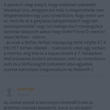
A pasikról meg annyit, hogy imádnak szétvetett
lábakkal ülni, ahogyan ezt más is megemlítette már.
Megkérdeztem egy pasi ismerősöm, hogy miért van
ez: nem fér el a gatyában kényelmesen? vagy tán
összenyomódik? vagy túl melege lesz? mindegyikre
nemmel válaszolt! akkor meg miért?? Erre Ő: mert ez
olyan férfias! - ühmm....
...és ezek a férfias férfiak manapság NEM ADJÁK ÁT A
HELYET terhes nőknek.... csak pasik ültek egy sorban
a metrón, alig érte el a kapaszkodót a 7. hónapban
lévő kismama (tudom pontosan, mert az ismerősöm
volt) és a férfiasságtól szétvetett lábú egyedek
szartak bármilyen megmozdulni és felállni!!! :(
osztriga
18 éve
az utolsó sorból a bármilyen törlendő (csak az
értelmes mondat kedvéért), bocsi az elírásért!