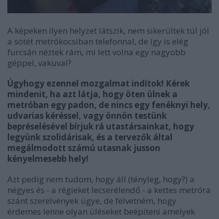
A képeken ilyen helyzet látszik, nem sikerültek túl jól
a sötét metrókocsiban telefonnal, de így is elég
furcsán néztek rám, mi lett volna egy nagyobb
géppel, vakuval?
Úgyhogy ezennel mozgalmat indítok! Kérek
mindenit, ha azt látja, hogy öten ülnek a
metróban egy padon, de nincs egy fenéknyi hely,
udvarias kéréssel, vagy önnön testünk
bepréselésével bírjuk rá utastársainkat, hogy
legyünk szolidárisak, és a tervezők által
megálmodott számú utasnak jusson
kényelmesebb hely!
Azt pedig nem tudom, hogy áll (tényleg, hogy?) a
négyes és - a régieket lecserélendő - a kettes metróra
szánt szerelvények ügye, de felvetném, hogy
érdemes lenne olyan üléseket beépíteni amelyek