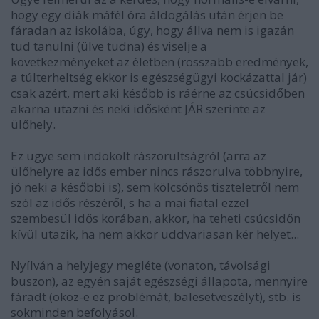
hogy egy diák máfél óra áldogálás után érjen be
fáradan az iskolába, úgy, hogy állva nem is igazán
tud tanulni (ülve tudna) és viselje a
következményeket az életben (rosszabb eredmények,
a túlterheltség ekkor is egészségügyi kockázattal jár)
csak azért, mert aki később is ráérne az csúcsidőben
akarna utazni és neki idősként JÁR szerinte az
ülőhely.
Ez ugye sem indokolt rászorultságról (arra az
ülőhelyre az idős ember nincs rászorulva többnyire,
jó neki a későbbi is), sem kölcsönös tiszteletről nem
szól az idős részéről, s ha a mai fiatal ezzel
szembesül idős korában, akkor, ha teheti csúcsidőn
kívül utazik, ha nem akkor uddvariasan kér helyet...
Nyílván a helyjegy megléte (vonaton, távolsági
buszon), az egyén saját egészségi állapota, mennyire
fáradt (okoz-e ez problémát, balesetveszélyt), stb. is
sokminden befolyásol.