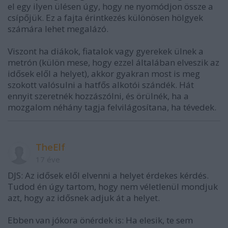
el egy ilyen ülésen úgy, hogy ne nyomódjon össze a
csípőjük. Ez a fajta érintkezés különösen hölgyek
számára lehet megalázó.
Viszont ha diákok, fiatalok vagy gyerekek ülnek a
metrón (külön mese, hogy ezzel általában elveszik az
idősek elől a helyet), akkor gyakran most is meg
szokott valósulni a hatfős alkotói szándék. Hát
ennyit szeretnék hozzászólni, és örülnék, ha a
mozgalom néhány tagja felvilágosítana, ha tévedek.
TheElf
17 éve
DJS: Az idősek elől elvenni a helyet érdekes kérdés.
Tudod én úgy tartom, hogy nem véletlenül mondjuk
azt, hogy az idősnek adjuk át a helyet.
Ebben van jókora önérdek is: Ha elesik, te sem