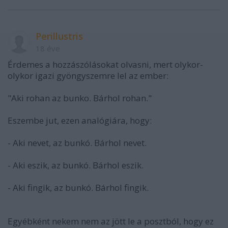
Perillustris
18 éve
Érdemes a hozzászólásokat olvasni, mert olykor-
olykor igazi gyöngyszemre lel az ember:
"Aki rohan az bunko. Bárhol rohan."
Eszembe jut, ezen analógiára, hogy:
- Aki nevet, az bunkó. Bárhol nevet.
- Aki eszik, az bunkó. Bárhol eszik.
- Aki fingik, az bunkó. Bárhol fingik.
Egyébként nekem nem az jött le a posztból, hogy ez