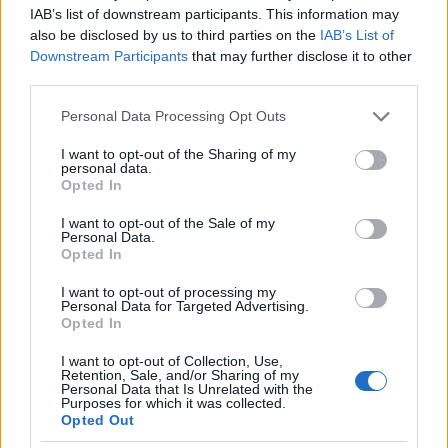
megtermett férfi volt.
IAB’s list of downstream participants. This information may
De könyörgöm ha látjuk hogy már nem férünk el,
also be disclosed by us to third parties on the
IAB’s List of
mert embertársaink már leültek, akkor-és akár
Downstream Participants
that may further disclose it to other
karcsú vagyok akár nem-de ne próbáljak meg leülni,
third parties.
vagy még inkább beleülni a másik emberbe.
Please note that this website/app uses one or more Google
Personal Data Processing Opt Outs
valóban leszek fenevad, legalábbis nagy
services and may gather and store information including but
valószínüséggel.
not limited to your visit or usage behaviour. You may click to
I want to opt-out of the Sharing of my
de tudom, hogy ez a fajta viselkedésmód, nem
personal data.
grant or deny consent to Google and its third-party tags to
önvalóm, a tanulási fázisomon meg már túlvagyok.
Opted In
use your data for below specified purposes in below Google
szép napot.
consent section.
I want to opt-out of the Sale of my
Personal Data.
Opted In
Bluebyrd
I want to opt-out of processing my
Personal Data for Targeted Advertising.
18 éve
Opted In
A cikk teccik. Viszont az tény, hogy nem mindig lehet
I want to opt-out of Collection, Use,
elférni 6-an a metróüléseken (főként nem
Retention, Sale, and/or Sharing of my
télikabátban és nyáron a 40 fokban sem). Viszont
Personal Data that Is Unrelated with the
Purposes for which it was collected.
empirikus tapasztalat, hogy a régi trolibuszokon
Opted Out
(amilyet a 73, 74, 76 vonalakon lehet még látni)