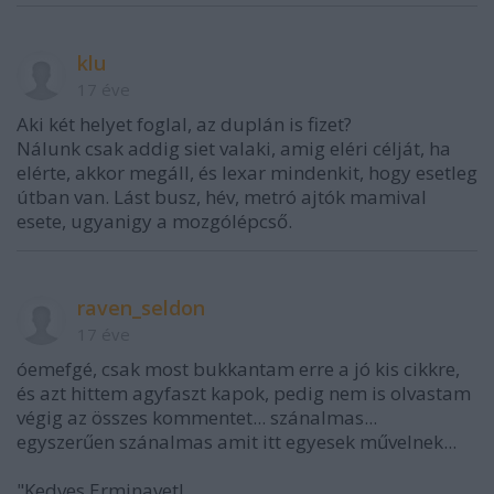
klu
17 éve
Aki két helyet foglal, az duplán is fizet?
Nálunk csak addig siet valaki, amig eléri célját, ha
elérte, akkor megáll, és lexar mindenkit, hogy esetleg
útban van. Lást busz, hév, metró ajtók mamival
esete, ugyanigy a mozgólépcső.
raven_seldon
17 éve
óemefgé, csak most bukkantam erre a jó kis cikkre,
és azt hittem agyfaszt kapok, pedig nem is olvastam
végig az összes kommentet... szánalmas...
egyszerűen szánalmas amit itt egyesek művelnek...
"Kedves Erminavet!