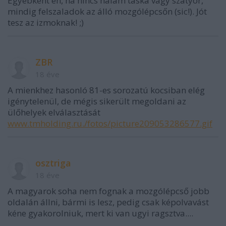
Egyébként én, ha nincs nálam táska vagy szatyor,
mindig felszaladok az álló mozgólépcsőn (sic!). Jót
tesz az izmoknak! ;)
ZBR
18 éve
A mienkhez hasonló 81-es sorozatú kocsiban elég
igénytelenül, de mégis sikerült megoldani az
ülőhelyek elválasztását
www.tmholding.ru./fotos/picture209053286577.gif
osztriga
18 éve
A magyarok soha nem fognak a mozgólépcső jobb
oldalán állni, bármi is lesz, pedig csak képolvavást
kéne gyakorolniuk, mert ki van ugyi ragsztva....