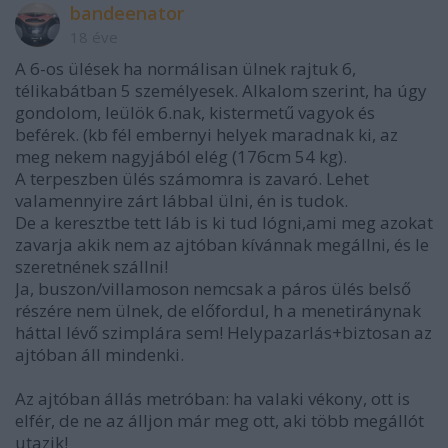
bandeenator
18 éve
A 6-os ülések ha normálisan ülnek rajtuk 6,
télikabátban 5 személyesek. Alkalom szerint, ha úgy
gondolom, leülök 6.nak, kistermetű vagyok és
beférek. (kb fél embernyi helyek maradnak ki, az
meg nekem nagyjából elég (176cm 54 kg).
A terpeszben ülés számomra is zavaró. Lehet
valamennyire zárt lábbal ülni, én is tudok.
De a keresztbe tett láb is ki tud lógni,ami meg azokat
zavarja akik nem az ajtóban kívánnak megállni, és le
szeretnének szállni!
Ja, buszon/villamoson nemcsak a páros ülés belső
részére nem ülnek, de előfordul, h a menetiránynak
háttal lévő szimplára sem! Helypazarlás+biztosan az
ajtóban áll mindenki.
Az ajtóban állás metróban: ha valaki vékony, ott is
elfér, de ne az álljon már meg ott, aki több megállót
utazik!