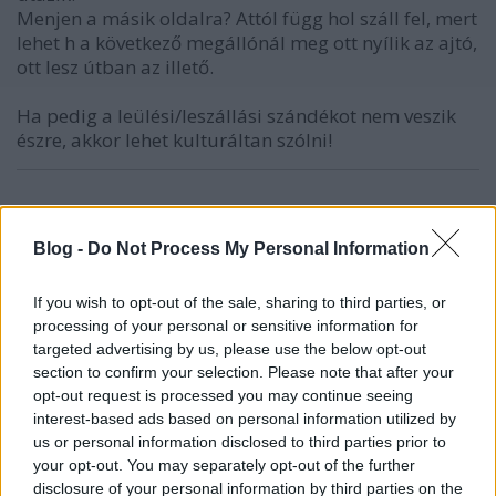
Menjen a másik oldalra? Attól függ hol száll fel, mert
lehet h a következő megállónál meg ott nyílik az ajtó,
ott lesz útban az illető.
Ha pedig a leülési/leszállási szándékot nem veszik
észre, akkor lehet kulturáltan szólni!
Turoczi
Blog -
Do Not Process My Personal Information
18 éve
csodadoktornak
If you wish to opt-out of the sale, sharing to third parties, or
processing of your personal or sensitive information for
jajjj igen látom némileg antipatikus voltam.
targeted advertising by us, please use the below opt-out
de azért ne kapj be....
section to confirm your selection. Please note that after your
szóval valóban dühítő az általam említett jelenség,
opt-out request is processed you may continue seeing
de,- ne érts félre nem mintha magyarázni szeretném
interest-based ads based on personal information utilized by
a bizonytványom-
us or personal information disclosed to third parties prior to
végtelenül dühítő a dömper viselkedés.
your opt-out. You may separately opt-out of the further
Egyébként sem arra az úrral céloztam aki,
disclosure of your personal information by third parties on the