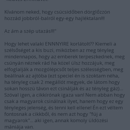
Kívánom neked, hogy csúcsidőben dörglőzzön
hozzád jobbról-balról egy-egy hajléktalan!!!
Az ám a szép utazás!!!"
Hogy lehet valaki ENNNYIRE korlátolt?? Kiemeli a
szélsőséget a kis buzi, miközben az meg tényleg
mindennapos, hogy az emberek terpeszkednek, meg
csúnyán néznek rád ha közel ülsz hozzájuk, meg
elfoglalják a mozgólépcsőt teljes szélességben, meg
beállnak az ajtóba (ezt speciel én is szoktam néha,
ha tényleg csak 2 megállót megyek, de látom hogy
sokan hosszú távon ezt csinálják és az tényleg gáz)...
Szóval igen, a cikkírónak igaza van! Nem abban hogy
csak a magyarok csinálnak ilyet, hanem hogy ez egy
tényleges jelenség, és tenni kell ellene! Én ezt véltem
fontosnak a cikkből, és nem azt hogy "fúj a
magyarok"... aki igen, annak komoly üldözési
mániája van.