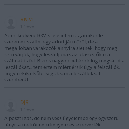
BNM
17 éve
Az én kedvenc BKV-s jelenetem az,amikor le
szeretnék szállni egy adott járműről, de a
megállóban várakozók annyira sietnek, hogy meg
sem várják, hogy leszálljanak az utasok, ők már
szállnak is fel. Biztos nagyon nehéz dolog megvárni a
leszállókat...nem értem miért érzik úgy a felszállók,
hogy nekik elsőbbségük van a leszállókkal
szemben?!
DJS
17 éve
A poszt igaz, de nem vesz figyelembe egy egyszerű
tényt: a metrót nem kényelmesre tervezték.