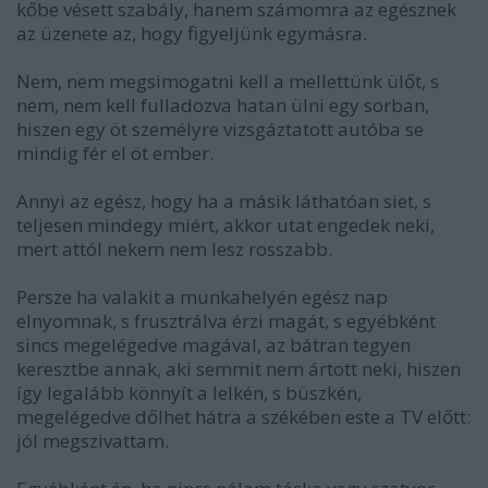
kőbe vésett szabály, hanem számomra az egésznek
az üzenete az, hogy figyeljünk egymásra.
Nem, nem megsimogatni kell a mellettünk ülőt, s
nem, nem kell fulladozva hatan ülni egy sorban,
hiszen egy öt személyre vizsgáztatott autóba se
mindig fér el öt ember.
Annyi az egész, hogy ha a másik láthatóan siet, s
teljesen mindegy miért, akkor utat engedek neki,
mert attól nekem nem lesz rosszabb.
Persze ha valakit a munkahelyén egész nap
elnyomnak, s frusztrálva érzi magát, s egyébként
sincs megelégedve magával, az bátran tegyen
keresztbe annak, aki semmit nem ártott neki, hiszen
így legalább könnyít a lelkén, s büszkén,
megelégedve dőlhet hátra a székében este a TV előtt:
jól megszivattam.