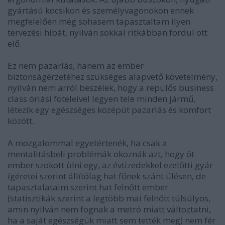
gyártású kocsikon és személyvagonokon ennek
megfelelően még sohasem tapasztaltam ilyen
tervezési hibát, nyilván sokkal ritkábban fordul ott
elő.
Ez nem pazarlás, hanem az ember
biztonságérzetéhez szükséges alapvető követelmény,
nyilván nem arról beszélek, hogy a repülős business
class óriási foteleivel legyen tele minden jármű,
létezik egy egészséges középút pazarlás és komfort
között.
A mozgalommal egyetértenék, ha csak a
mentalitásbeli problémák okoznák azt, hogy öt
ember szokott ülni egy, az évtizedekkel ezelőtti gyár
ígéretei szerint állítólag hat főnek szánt ülésen, de
tapasztalataim szerint hat felnőtt ember
(statisztikák szerint a legtöbb mai felnőtt túlsúlyos,
amin nyilván nem fognak a metró miatt változtatni,
ha a saját egészségük miatt sem tették meg) nem fér