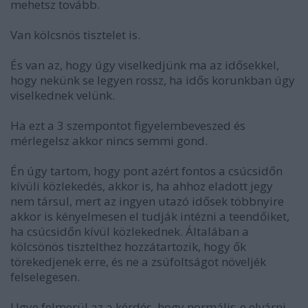
mehetsz tovább.
Van kölcsnös tisztelet is.
És van az, hogy úgy viselkedjünk ma az idősekkel,
hogy nekünk se legyen rossz, ha idős korunkban úgy
viselkednek velünk.
Ha ezt a 3 szempontot figyelembeveszed és
mérlegelsz akkor nincs semmi gond.
Én úgy tartom, hogy pont azért fontos a csúcsidőn
kívüli közlekedés, akkor is, ha ahhoz eladott jegy
nem társul, mert az ingyen utazó idősek többnyire
akkor is kényelmesen el tudják intézni a teendőiket,
ha csúcsidőn kívül közlekednek. Általában a
kölcsönös tisztelthez hozzátartozik, hogy ők
törekedjenek erre, és ne a zsúfoltságot növeljék
felselegesen.
Ugye felmerül az a kérdés, hogy normális-e elvárni,