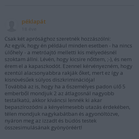
péklapát
18 éve
Csak két aprósághoz szeretnék hozzászólni:
Az egyik, hogy én például minden esetben - ha nincs
ülőhely - a metróajtó melletti kis mélyedésnél
szoktam állni. Lévén, hogy kicsire nőttem, ;-), és nem
érem el a kapaszkodót. Ezennel kérvényezném, hogy
ezentúl alacsonyabbra rakják őket, mert ez így a
kisnövésűek súlyos diszkriminációja!
Továbbá az is, hogy ha a 6személyes padon ülő 5
emberből mondjuk 2 az átlagosnál nagyobb
testalkatú, akkor kíváncsi lennék ki akar
bepaszírozódni a kényelmesebb utazás érdekében,
télen mondjuk nagykabátban és agyonöltözve,
nyáron meg az izzadt és büdös testek
összesimulásának gyönyöréért!