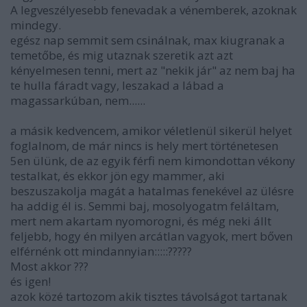
A legveszélyesebb fenevadak a vénemberek, azoknak
mindegy.
egész nap semmit sem csinálnak, max kiugranak a
temetőbe, és mig utaznak szeretik azt azt
kényelmesen tenni, mert az "nekik jár" az nem baj ha
te hulla fáradt vagy, leszakad a lábad a
magassarkúban, nem......
a másik kedvencem, amikor véletlenül sikerül helyet
foglalnom, de már nincs is hely mert történetesen
5en ülünk, de az egyik férfi nem kimondottan vékony
testalkat, és ekkor jön egy mammer, aki
beszuszakolja magát a hatalmas fenekével az ülésre
ha addig él is. Semmi baj, mosolyogatm feláltam,
mert nem akartam nyomorogni, és még neki állt
feljebb, hogy én milyen arcátlan vagyok, mert bőven
elférnénk ott mindannyian:::::?????
Most akkor ???
és igen!
azok közé tartozom akik tisztes távolságot tartanak