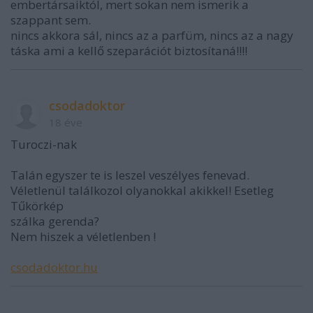
embertársaiktól, mert sokan nem ismerik a
szappant sem.
nincs akkora sál, nincs az a parfüm, nincs az a nagy
táska ami a kellő szeparációt biztosítaná!!!!
csodadoktor
18 éve
Turoczi-nak
Talán egyszer te is leszel veszélyes fenevad.
Véletlenül találkozol olyanokkal akikkel! Esetleg
Tűkörkép
szálka gerenda?
Nem hiszek a véletlenben !
csodadoktor.hu