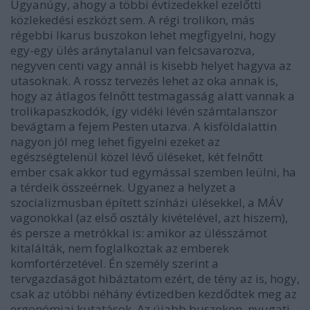
Ugyanúgy, ahogy a többi évtizedekkel ezelőtti
közlekedési eszközt sem. A régi trolikon, más
régebbi Ikarus buszokon lehet megfigyelni, hogy
egy-egy ülés aránytalanul van felcsavarozva,
negyven centi vagy annál is kisebb helyet hagyva az
utasoknak. A rossz tervezés lehet az oka annak is,
hogy az átlagos felnőtt testmagasság alatt vannak a
trolikapaszkodók, így vidéki lévén számtalanszor
bevágtam a fejem Pesten utazva. A kisföldalattin
nagyon jól meg lehet figyelni ezeket az
egészségtelenül közel lévő üléseket, két felnőtt
ember csak akkor tud egymással szemben leülni, ha
a térdeik összeérnek. Ugyanez a helyzet a
szocializmusban épített színházi ülésekkel, a MÁV
vagonokkal (az első osztály kivételével, azt hiszem),
és persze a metrókkal is: amikor az ülésszámot
kitalálták, nem foglalkoztak az emberek
komfortérzetével. Én személy szerint a
tervgazdaságot hibáztatom ezért, de tény az is, hogy,
csak az utóbbi néhány évtizedben kezdődtek meg az
ergonómiai kutatások. Az újabb buszokon, nyugati