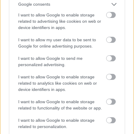
általában előszeretettel ülnek a dupla ülések
Google consents
folyosói oldalára - de nem csak az incifinci hellókitty
kákabélű kislányok, hanem ránézésre
I want to allow Google to enable storage
gyerekszobával rendelkező értelmiségi emberek is,
related to advertising like cookies on web or
akiktől több empátiát várna el a zember lánya. De
device identifiers in apps.
hiába. És még akkor is csak néznek, amikor már
I want to allow my user data to be sent to
dugig tele a troli - nem csusszannának beljebb, de
Google for online advertising purposes.
nem ám. Jó a belső ülés a kis retikülnek. Oszt még a
térdüket is kifele lógatják, hogy aki ott áll és próbál
I want to allow Google to send me
kapaszkodni minimum egy gerincferdülést kapjon a
personalized advertising.
féllábon álldogálástól.
I want to allow Google to enable storage
related to analytics like cookies on web or
device identifiers in apps.
kisa
18 éve
I want to allow Google to enable storage
Namármost, ha valaki a közlekedő melletti ülésen ül,
related to functionality of the website or app.
akkor én szépen odamegyek hozzá, és
megkérdezem, meddig utazik. Ha ő száll le előbb,
I want to allow Google to enable storage
akkor beszuszakolom magam. Ha viszont én, akkor
related to personalization.
megkérem, hogy üljön be. (mosolyogva) Ez