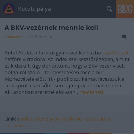
Kötött pálya
A BKV-vezérnek mennie kell
erminavet
•
2008. február 18.
3
Antal Attilát infarktusgyanúval kórházba
szállították
hétfőre virradóra. Az Index szerkesztőségében, amint
ez kiderült, úgy döntöttünk, hogy a BKV-vezér viselt
dolgairól szóló – természetesen még a hír
kézhezvétele előtt írt - publicisztikámat levesszük a
címlapról, és később sem ajánljuk ott más módon.
Aki azonban szeretné elolvasni,
megteheti
.
Címkék:
index
vélemény
politika
karrier
közút
városi
közlekedés