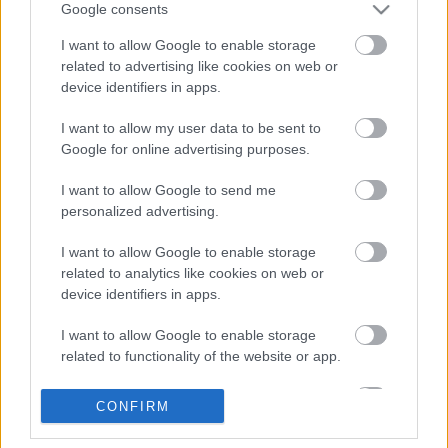
Google consents
VAGY
I want to allow Google to enable storage
related to advertising like cookies on web or
device identifiers in apps.
I want to allow my user data to be sent to
Google for online advertising purposes.
Comandante en Jefe
18 éve
I want to allow Google to send me
personalized advertising.
Nagyon jó. Tényleg a címlapon lett volna a helye, de
persze megértem a döntést.
I want to allow Google to enable storage
related to analytics like cookies on web or
(Azért a 48millió akkor is aránytalanul soknak
device identifiers in apps.
tűnik...)
I want to allow Google to enable storage
related to functionality of the website or app.
Perillustris
I want to allow Google to enable storage
CONFIRM
18 éve
related to personalization.
Én kifejezetten szeretném, ha néhány nap múlva ez a