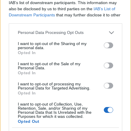
IAB’s list of downstream participants. This information may
Hatvanéves a gyermekvasút
also be disclosed by us to third parties on the
IAB’s List of
Downstream Participants
that may further disclose it to other
third parties.
Nekünk miért nincs olyan jó interaktív
Please note that this website/app uses one or more Google
Personal Data Processing Opt Outs
térképecskénk, mint a cseheknek?
services and may gather and store information including but
not limited to your visit or usage behaviour. You may click to
I want to opt-out of the Sharing of my
personal data.
grant or deny consent to Google and its third-party tags to
Opted In
use your data for below specified purposes in below Google
consent section.
I want to opt-out of the Sale of my
Szólj hozzá!
Personal Data.
Opted In
A hozzászóláshoz be kell lépned!
I want to opt-out of processing my
Personal Data for Targeted Advertising.
Opted In
I want to opt-out of Collection, Use,
Retention, Sale, and/or Sharing of my
Personal Data that Is Unrelated with the
Purposes for which it was collected.
Opted Out