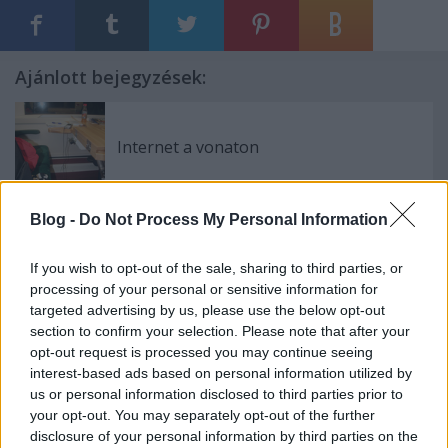
Ajánlott bejegyzések:
Internet a vonaton
Blog -
Do Not Process My Personal Information
Nemzetközi menetrend és jegyvásárlás
az Elvirában
If you wish to opt-out of the sale, sharing to third parties, or
processing of your personal or sensitive information for
targeted advertising by us, please use the below opt-out
section to confirm your selection. Please note that after your
opt-out request is processed you may continue seeing
Na, itt biztos nem járt az útikönyvszerző
interest-based ads based on personal information utilized by
us or personal information disclosed to third parties prior to
your opt-out. You may separately opt-out of the further
disclosure of your personal information by third parties on the