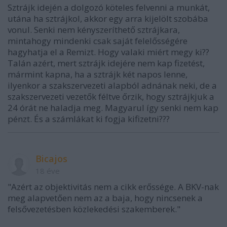
Sztrájk idején a dolgozó köteles felvenni a munkát,
utána ha sztrájkol, akkor egy arra kijelölt szobába
vonul. Senki nem kényszeríthető sztrájkara,
mintahogy mindenki csak saját felelősségére
hagyhatja el a Remizt. Hogy valaki miért megy ki??
Talán azért, mert sztrájk idejére nem kap fizetést,
mármint kapna, ha a sztrájk két napos lenne,
ilyenkor a szakszervezeti alapból adnának neki, de a
szakszervezeti vezetők féltve őrzik, hogy sztrájkjuk a
24 órát ne haladja meg. Magyarul így senki nem kap
pénzt. És a számlákat ki fogja kifizetni???
Bicajos
18 éve
"Azért az objektivitás nem a cikk erőssége. A BKV-nak
meg alapvetően nem az a baja, hogy nincsenek a
felsővezetésben közlekedési szakemberek."