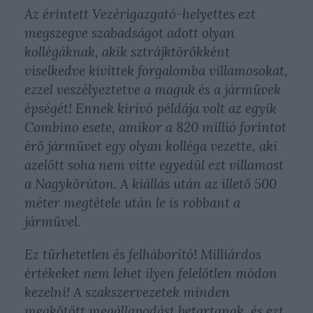
Az érintett Vezérigazgató-helyettes ezt
megszegve szabadságot adott olyan
kollégáknak, akik sztrájktörőkként
viselkedve kivittek forgalomba villamosokat,
ezzel veszélyeztetve a maguk és a járművek
épségét! Ennek kirívó példája volt az egyik
Combino esete, amikor a 820 millió forintot
érő járművet egy olyan kolléga vezette, aki
azelőtt soha nem vitte egyedül ezt villamost
a Nagykörúton. A kiállás után az illető 500
méter megtétele után le is robbant a
járművel.
Ez tűrhetetlen és felháborító! Milliárdos
értékeket nem lehet ilyen felelőtlen módon
kezelni! A szakszervezetek minden
megkötött megállapodást betartanak, és ezt