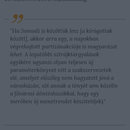
"Ha Somodi is közöttük lesz [a kirúgottak
között], akkor arra egy, a napokban
végrehajtott partizánakciója is magyarázat
lehet. A legutóbbi sztrájktárgyalások
egyikére ugyanis olyan teljesen új
paraméterkönyvet vitt a szakszervezetek
elé, amelyet előzőleg nem hagyatott jóvá a
városházán, sőt annak a tényét sem közölte
a fővárosi döntéshozókkal, hogy egy
merőben új menetrendet készített(ek)."