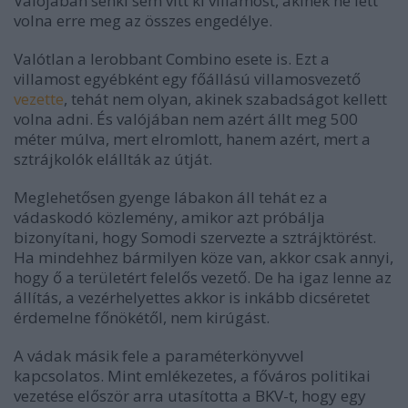
Valójában senki sem vitt ki villamost, akinek ne lett
volna erre meg az összes engedélye.
Valótlan a lerobbant Combino esete is. Ezt a
villamost egyébként egy főállású villamosvezető
vezette
, tehát nem olyan, akinek szabadságot kellett
volna adni. És valójában nem azért állt meg 500
méter múlva, mert elromlott, hanem azért, mert a
sztrájkolók elállták az útját.
Meglehetősen gyenge lábakon áll tehát ez a
vádaskodó közlemény, amikor azt próbálja
bizonyítani, hogy Somodi szervezte a sztrájktörést.
Ha mindehhez bármilyen köze van, akkor csak annyi,
hogy ő a területért felelős vezető. De ha igaz lenne az
állítás, a vezérhelyettes akkor is inkább dicséretet
érdemelne főnökétől, nem kirúgást.
A vádak másik fele a paraméterkönyvvel
kapcsolatos. Mint emlékezetes, a főváros politikai
vezetése először arra utasította a BKV-t, hogy egy