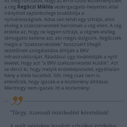
Az még furcsább, hogy az erről szóló közleményüket
a cég
Regőczi
Miklós
vezérigazgató-helyettes által
irányított sajtórészlege továbbítja a
nyilvánosságnak. Adva van tehát egy sztrájk, ahol
elvileg a szakszervezetek harcolnak a cég ellen. A cég
érdeke az, hogy ne legyen sztrájk, a cégnek elvileg
támogatni kellene azt, aki mégis dolgozik. Regőcziék
mégis a "szakszervezetek" bosszúért lihegő
vezetőinek szolgálatába állítják a BKV
infrastruktúráját. Ráadásul úgy továbbítják a nyílt
levelet, hogy azt "a BKV szakszervezetei küldik". Azt
se derül ki, hogy melyik érdekképviselet, egyáltalán
hány a több tucatból. Sőt, még csak nem is
ellenőrzik, hogy igazak-e a közlemény állításai.
Merthogy nem igazak. Itt a közlemény:
"Tárgy: Azonnali intézkedést követelünk!
A múlt pénteken lezajlott sztrájkot értékelve