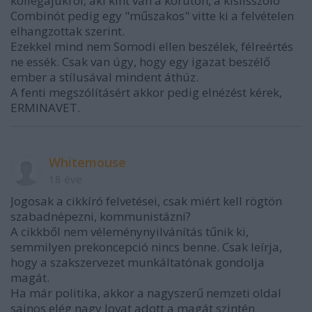
kollegájukról, aki kint van a körúton, a kislisszoló
Combinót pedig egy "műszakos" vitte ki a felvételen
elhangzottak szerint.
Ezekkel mind nem Somodi ellen beszélek, félreértés
ne essék. Csak van úgy, hogy egy igazat beszélő
ember a stílusával mindent áthúz.
A fenti megszólításért akkor pedig elnézést kérek,
ERMINAVET.
Whitemouse
18 éve
Jogosak a cikkíró felvetései, csak miért kell rögtön
szabadnépezni, kommunistázni?
A cikkből nem véleménynyilvánítás tűnik ki,
semmilyen prekoncepció nincs benne. Csak leírja,
hogy a szakszervezet munkáltatónak gondolja
magát.
Ha már politika, akkor a nagyszerű nemzeti oldal
sajnos elég nagy lovat adott a magát szintén