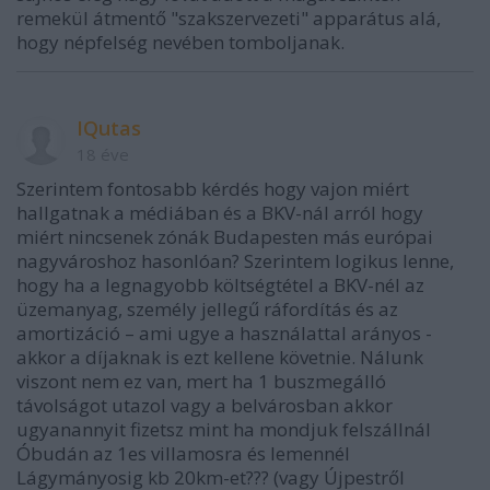
remekül átmentő "szakszervezeti" apparátus alá,
hogy népfelség nevében tomboljanak.
IQutas
18 éve
Szerintem fontosabb kérdés hogy vajon miért
hallgatnak a médiában és a BKV-nál arról hogy
miért nincsenek zónák Budapesten más európai
nagyvároshoz hasonlóan? Szerintem logikus lenne,
hogy ha a legnagyobb költségtétel a BKV-nél az
üzemanyag, személy jellegű ráfordítás és az
amortizáció – ami ugye a használattal arányos -
akkor a díjaknak is ezt kellene követnie. Nálunk
viszont nem ez van, mert ha 1 buszmegálló
távolságot utazol vagy a belvárosban akkor
ugyanannyit fizetsz mint ha mondjuk felszállnál
Óbudán az 1es villamosra és lemennél
Lágymányosig kb 20km-et??? (vagy Újpestről