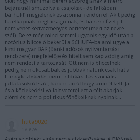
őket hogy minimál bérért ácsorogjanak a metró
bejáratnál smuzolva a csajokat - de falkában
bárhol(!) megjelenek és azonnal rendőrrel. Akit pedig
ha elkapnak megbírságolnak, és ha nem fizet pl.
nem vehet kedvezményes bérletet (mert az névre
szól). De ez még mind semmi ugyanis egy idő után a
notórius bliccelő bekerül a SCHUFA-ba ami ugye a
kinti magyar BAR (Banki adósok nyilvántartási
rendszere) megfelelője és hitelt sem kap addig amíg
nem rendezi a tartozását! Ott nem is bliccelnek
pedig nem okosabbak és jobbak nálunk csak hát a
tömegközlekedés nem politikáról és szociális
juttatásokról szól, hanem arról hogy amiről kell. Ja
és a közlekedési vállalt vezetői ezt a célt akarják
elérni és nem a politikus főnökeiknek nyalnak...
huta9020
18 éve
Azért az objektivitás nem a cikk erőssége. A BKV-nak