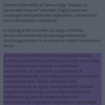
Somodi bűne tehát az lenne, hogy "teljesen új
paraméterkönyvet" készített. Vagyis nemcsak
szükséges adatpótlásokat végezték el, hanem ezen
túl is változtattak csapatával.
A valóság ezzel szemben az, hogy a főváros
városüzemeltetési és környezetgazdálkodási
bizottsága április 16-ai ülésén az alábbi határozatot
hozta:
„A Városüzemeltetési és Környezetgazdálkodási
Bizottság [Vübi] felkéri a főpolgármester urat, hogy
a Paraméterkönyv szakmai tartalmának
pontosítását, az üzemidők, az útvonalak, a
megállókiosztások, a járműtípusok és a fordulóidő
szerepeltetésével, illetve a követési idők
pontosításával, az egyes viszonylatokhoz rendelt
forgalmi teljesítmény, a társaság bevételeire és
költségeire gyakorolt hatások teljes körű
bemutatásával végezze el, folytassa le a szükséges