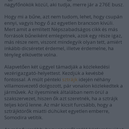
nagyfőnökök közül, aki tudja, merre jár a 276E busz.
Hogy mi a bűne, azt nem tudom, lehet, hogy csupán
ennyi, vagyis hogy ő az egyetlen brancson kívüli.
Mert amit a említett Népszabadságos cikk és más
források bűneiként emlegetnek, azok egy része igaz,
más része nem, viszont mindegyik olyan tett, amiért
inkább dicséretet érdemel, illetve érdemelne, ha
tényleg elkövette volna.
Alapvetően két üggyel támadják a közlekedési
vezérigazgató-helyettest. Kezdjük a kevésbé
fontossal. A múlt pénteki
sztrájk
idején néhány
villamosvezető dolgozott, pár vonalon közlekedtek a
járművek. Az ilyesminek általában nem örül a
szakszervezet, hiszen ők azt szeretnék, ha a sztrájk
teljes körű lenne. Az már kicsit furcsább, hogy a
sztrájktörők miatti dühüket egyetlen emberre,
Somodira vetítik.