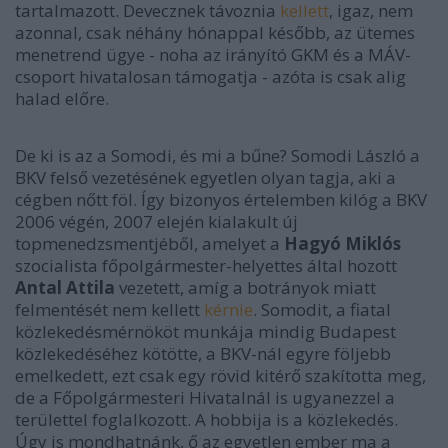
tartalmazott. Devecznek távoznia
kellett
, igaz, nem
azonnal, csak néhány hónappal később, az ütemes
menetrend ügye - noha az irányító GKM és a MÁV-
csoport hivatalosan támogatja - azóta is csak alig
halad előre.
De ki is az a Somodi, és mi a bűne? Somodi László a
BKV felső vezetésének egyetlen olyan tagja, aki a
cégben nőtt föl. Így bizonyos értelemben kilóg a BKV
2006 végén, 2007 elején kialakult új
topmenedzsmentjéből, amelyet a
Hagyó
Miklós
szocialista főpolgármester-helyettes által hozott
Antal
Attila
vezetett, amíg a botrányok miatt
felmentését nem kellett
kérnie
. Somodit, a fiatal
közlekedésmérnököt munkája mindig Budapest
közlekedéséhez kötötte, a BKV-nál egyre följebb
emelkedett, ezt csak egy rövid kitérő szakította meg,
de a Főpolgármesteri Hivatalnál is ugyanezzel a
területtel foglalkozott. A hobbija is a közlekedés.
Úgy is mondhatnánk, ő az egyetlen ember ma a