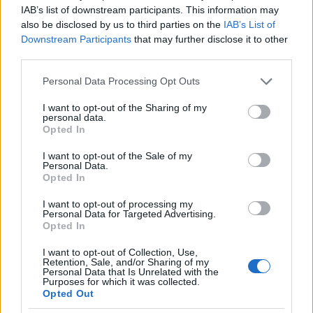
csak a járatcsökkentési tervek illetve a jelenlegi
IAB’s list of downstream participants. This information may
hálózat megoldatlan finanszírózása miatt
also be disclosed by us to third parties on the
IAB’s List of
sztrájkolnak?
Downstream Participants
that may further disclose it to other
third parties.
(Érdemes azt is megfigyelni, hogy Somodin hol van
sapka, hol nincs. A leváltását követelő szakszervezeti
Please note that this website/app uses one or more Google
Personal Data Processing Opt Outs
közlemény utolsó bekezdése azzal vádolja, hogy
services and may gather and store information including but
korábban nem egyeztette velük a paraméterkönyvet,
not limited to your visit or usage behaviour. You may click to
I want to opt-out of the Sharing of my
personal data.
a Népszabadság szerint meg az a baj vele, hogy
grant or deny consent to Google and its third-party tags to
Opted In
use your data for below specified purposes in below Google
most a szakszervezeteknek tetsző paraméterkönyvet
consent section.
csinált.)
I want to opt-out of the Sale of my
Personal Data.
Opted In
De miért fájna a Népszabadságnak, ha
megegyeznek a paraméterkönyvről, ha esetleg nem
I want to opt-out of processing my
lesz több sztrájk? Vagy nem is a lapnak fájna ez,
Personal Data for Targeted Advertising.
Opted In
hanem annak, aki a lap újságíróját "informálta"?
I want to opt-out of Collection, Use,
Ezen a ponton érdemes lenne olyan forrást keresni,
Retention, Sale, and/or Sharing of my
Personal Data that Is Unrelated with the
amely a szocialista lap gondolatmenetéhez
Purposes for which it was collected.
hasonlóan érvel. Nézzük meg, mit tartalmaz a
Opted Out
Regőcziék által szombaton (tehát az ominózus cikk