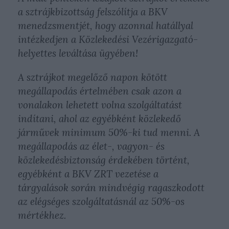
a sztrájkbizottság felszólítja a BKV
menedzsmentjét, hogy azonnal hatállyal
intézkedjen a Közlekedési Vezérigazgató-
helyettes leváltása ügyében!
A sztrájkot megelőző napon kötött
megállapodás értelmében csak azon a
vonalakon lehetett volna szolgáltatást
indítani, ahol az egyébként közlekedő
járművek minimum 50%-ki tud menni. A
megállapodás az élet-, vagyon- és
közlekedésbiztonság érdekében történt,
egyébként a BKV ZRT vezetése a
tárgyalások során mindvégig ragaszkodott
az elégséges szolgáltatásnál az 50%-os
mértékhez.