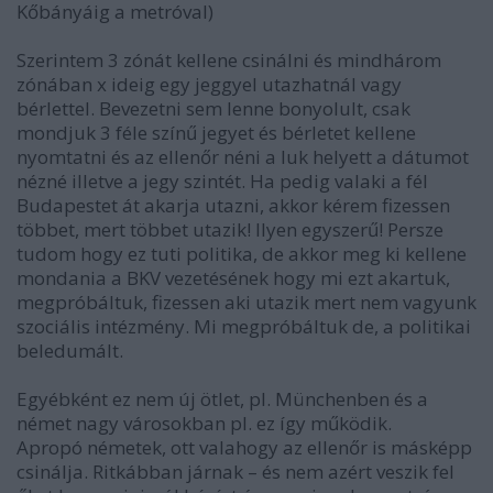
Kőbányáig a metróval)
Szerintem 3 zónát kellene csinálni és mindhárom
zónában x ideig egy jeggyel utazhatnál vagy
bérlettel. Bevezetni sem lenne bonyolult, csak
mondjuk 3 féle színű jegyet és bérletet kellene
nyomtatni és az ellenőr néni a luk helyett a dátumot
nézné illetve a jegy szintét. Ha pedig valaki a fél
Budapestet át akarja utazni, akkor kérem fizessen
többet, mert többet utazik! Ilyen egyszerű! Persze
tudom hogy ez tuti politika, de akkor meg ki kellene
mondania a BKV vezetésének hogy mi ezt akartuk,
megpróbáltuk, fizessen aki utazik mert nem vagyunk
szociális intézmény. Mi megpróbáltuk de, a politikai
beledumált.
Egyébként ez nem új ötlet, pl. Münchenben és a
német nagy városokban pl. ez így működik.
Apropó németek, ott valahogy az ellenőr is másképp
csinálja. Ritkábban járnak – és nem azért veszik fel