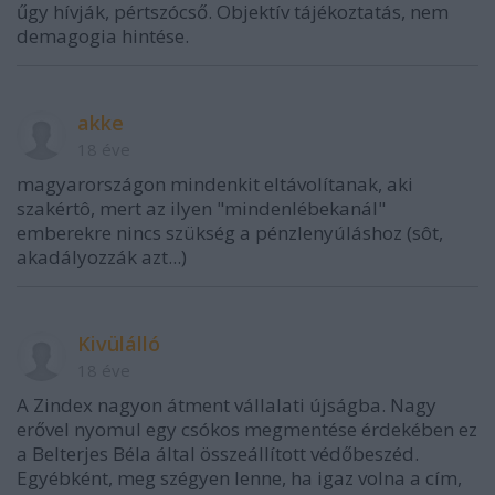
űgy hívják, pértszócső. Objektív tájékoztatás, nem
demagogia hintése.
akke
18 éve
magyarországon mindenkit eltávolítanak, aki
szakértô, mert az ilyen "mindenlébekanál"
emberekre nincs szükség a pénzlenyúláshoz (sôt,
akadályozzák azt...)
Kivülálló
18 éve
A Zindex nagyon átment vállalati újságba. Nagy
erővel nyomul egy csókos megmentése érdekében ez
a Belterjes Béla által összeállított védőbeszéd.
Egyébként, meg szégyen lenne, ha igaz volna a cím,