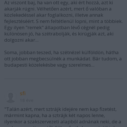
Az viszont baj, ha van ott egy, aki ért hozzá, azt ki
akarják rúgni. Vélhetően azért, mert ő valóban a
közlekedéssel akar foglalkozni, illetve annak
fejlesztéséért. S nem feltétlenül lopni, mint a többiek.
Egy ilyen "remek" állapotban lévő cégnél pedig
különösen jó, ha szétrabolják, és kirúgják azt, aki
dolgozni akar...
Soma, jobban teszed, ha szétnézel külföldön, hátha
ott jobban megbecsülnék a munkádat. Bár tudom, a
budapesti közelekésbe vagy szerelmes...
sfi
18 éve
"Talán azért, mert sztrájk idejére nem kap fizetést,
mármint kapna, ha a sztrájk két napos lenne,
ilyenkor a szakszervezeti alapból adnának neki, de a