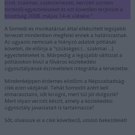
(civil, szakmai, szakszervezeti, kerületi szinten
történő) egyeztetéseket és ezt követően terjessze a
bizottság 2008. május 14-ei ülésére.”
A Somodi és munkatársai által elkészített legújabb
tervezet mindenben megfelel ennek a határozatnak.
Az ugyanis nemcsak a hiányzó adatok pótlását
követeli, de előírja a "szükséges (... szakmai ...)
egyeztetéseket is. Márpedig a legújabb változat a
pótlásokon kívül a főváros közlekedési
ügyosztályának észrevételeit integrálta a tervezetbe.
Mindenképpen érdemes elidőzni a Népszabadság-
cikk ezen vádjánál. Tehát Somodit azért kell
elmarasztalni, sőt kirúgni, mert túl jól dolgozik?
Mert olyan verziót készít, amely a közlekedési
ügyosztály javaslatait is tartalmazza?
Sőt, olvassuk el a cikk következő, utolsó bekezdését!