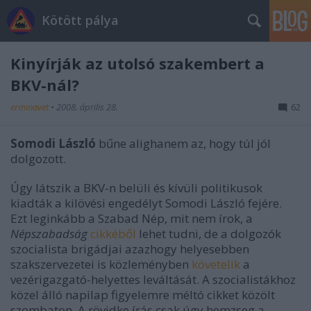
Kötött pálya
Kinyírják az utolsó szakembert a
BKV-nál?
erminavet
•
2008. április 28.
62
Somodi
László
bűne alighanem az, hogy túl jól
dolgozott.
Úgy látszik a BKV-n belüli és kívüli politikusok
kiadták a kilövési engedélyt Somodi László fejére.
Ezt leginkább a Szabad Nép, mit nem írok, a
Népszabadság
cikkéből
lehet tudni, de a dolgozók
szocialista brigádjai azazhogy helyesebben
szakszervezetei is közleményben
követelik
a
vezérigazgató-helyettes leváltását. A szocialistákhoz
közel álló napilap figyelemre méltó cikket közölt
szombaton. A rövidke írás csak úgy hemzseg a