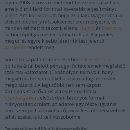
olyan 2008-as összmenetrend-tervezetet készítsen,
amely 6 milliárd forinttal kevesebb teljesítményt
jelent. Amikor kiderült, hogy ez a lakosság számára
elviselhetetlen járatcsökkenést eredményezne, és
minden érintett tiltakozik ellene,
Hagyó
és
Demszky
Gábor főpolgármester is kihátrált az elképzelés
mögül, és egyre kisebb járatritkítást jelentő
verziókat
rendelt meg.
Somodi csapata minden esetben
elkészítette
a
politika által belőtt pénzügyi feltételeknek megfelelő
szakmai változatot. (Tehát olyan nem volt, hogy
megkérdezték volna őket a szakmailag optimális
megoldásról.) A legutóbbi terv sem kapott
támogatást a főváros városüzemeltetési
bizottságában
, elsősorban bizonyos formai
hiányosságok miatt, az adatok egy része ugyanis
nem szerepelt. A következő, most készülő tervezetnek
tehát ezeket is ki kell küszöbölnie.
De nézzük mit állít a Népszabadság!