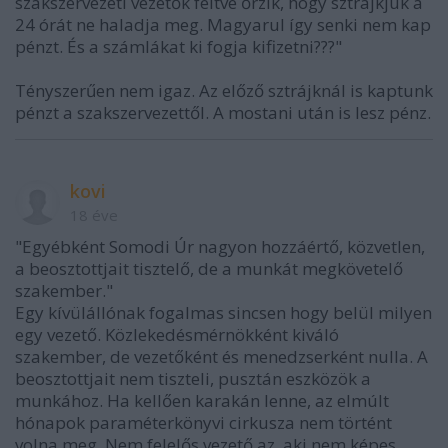
szakszervezeti vezetők féltve őrzik, hogy sztrájkjuk a
24 órát ne haladja meg. Magyarul így senki nem kap
pénzt. És a számlákat ki fogja kifizetni???"
Tényszerűen nem igaz. Az előző sztrájknál is kaptunk
pénzt a szakszervezettől. A mostani után is lesz pénz.
kovi
18 éve
"Egyébként Somodi Úr nagyon hozzáértő, közvetlen,
a beosztottjait tisztelő, de a munkát megkövetelő
szakember."
Egy kívülállónak fogalmas sincsen hogy belül milyen
egy vezető. Közlekedésmérnökként kiváló
szakember, de vezetőként és menedzserként nulla. A
beosztottjait nem tiszteli, pusztán eszközök a
munkához. Ha kellően karakán lenne, az elmúlt
hónapok paraméterkönyvi cirkusza nem történt
volna meg. Nem felelős vezető az, aki nem képes