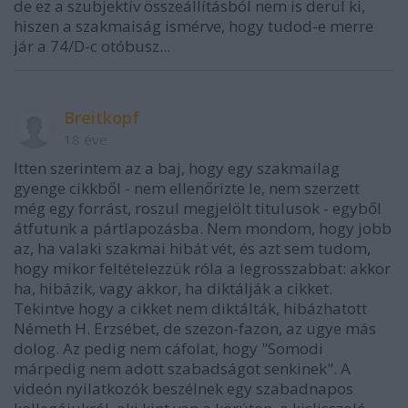
de ez a szubjektív összeállításból nem is derül ki,
hiszen a szakmaiság ismérve, hogy tudod-e merre
jár a 74/D-c otóbusz...
Breitkopf
18 éve
Itten szerintem az a baj, hogy egy szakmailag
gyenge cikkből - nem ellenőrizte le, nem szerzett
még egy forrást, roszul megjelölt titulusok - egyből
átfutunk a pártlapozásba. Nem mondom, hogy jobb
az, ha valaki szakmai hibát vét, és azt sem tudom,
hogy mikor feltételezzük róla a legrosszabbat: akkor
ha, hibázik, vagy akkor, ha diktálják a cikket.
Tekintve hogy a cikket nem diktálták, hibázhatott
Németh H. Erzsébet, de szezon-fazon, az ugye más
dolog. Az pedig nem cáfolat, hogy "Somodi
márpedig nem adott szabadságot senkinek". A
videón nyilatkozók beszélnek egy szabadnapos