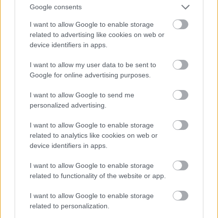
megírása után) kiadott egyik közlemény, amely a
Google consents
Vübi fent már idézett paraméterkönyv-határozatát
I want to allow Google to enable storage
citálja, majd ezt írja:
related to advertising like cookies on web or
device identifiers in apps.
I want to allow my user data to be sent to
Google for online advertising purposes.
"A BKV Zrt. a határozatban foglaltakat
I want to allow Google to send me
végrehajtja, mivel a döntéshozók szerint az
personalized advertising.
addig elkészült anyag szakmailag
I want to allow Google to enable storage
alkalmatlan volt az elfogadásra. Tehát nincs
related to analytics like cookies on web or
új Paraméterkönyv, hanem folyik a szakmai
device identifiers in apps.
hiányosságok pótlása és az egyeztetés a
I want to allow Google to enable storage
határozatban megfogalmazottak szerint."
related to functionality of the website or app.
I want to allow Google to enable storage
related to personalization.