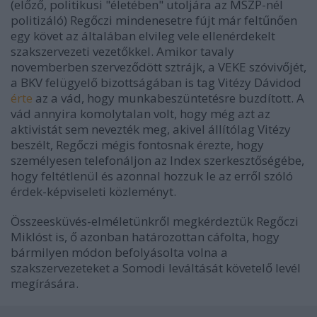
(előző, politikusi "életében" utoljára az MSZP-nél
politizáló) Regőczi mindenesetre fújt már feltűnően
egy követ az általában elvileg vele ellenérdekelt
szakszervezeti vezetőkkel. Amikor tavaly
novemberben szerveződött sztrájk, a VEKE szóvivőjét,
a BKV felügyelő bizottságában is tag Vitézy Dávidod
érte
az a vád, hogy munkabeszüntetésre buzdított. A
vád annyira komolytalan volt, hogy még azt az
aktivistát sem nevezték meg, akivel állítólag Vitézy
beszélt, Regőczi mégis fontosnak érezte, hogy
személyesen telefonáljon az Index szerkesztőségébe,
hogy feltétlenül és azonnal hozzuk le az erről szóló
érdek-képviseleti közleményt.
Összeesküvés-elméletünkről megkérdeztük Regőczi
Miklóst is, ő azonban határozottan cáfolta, hogy
bármilyen módon befolyásolta volna a
szakszervezeteket a Somodi leváltását követelő levél
megírására.