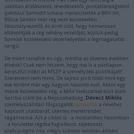
valótlan állításoktól, tévedésektől, pontatlanságoktól
(például Somodit sohase menesztették a BKV-tól,
Bősze Sándor már rég nem közlekedési
főosztályvezető), és arról szól, hogy hamarosan
eltávolítják a cég néhány vezetőjét, köztük pedig
Somodi közlekedési vezérhelyettes a legmagasabb
rangú.
De miért csinálok én úgy, mintha az ötvenes években
élnénk? Csak nem hiszem, hogy ma is a pártlapon
keresztül intézi az MSZP a személyzeti politikáját?
Szeretném nem hinni. De sajnos picit több mint egy
éve történt már egy nagyon hasonló eset. Akkor egy
másik közlekedési cég, a MÁV lövészárkai közt dúló
harcba szállt be a Népszabadság.
Devecz
Miklós
személyszállítási főigazgatót
támadták
a nevéhez
kapcsolt utasbarát, ütemes menetrendet
rágalmazva. Azt a cikket is - a mostanihoz hasonlóan
- a területtel régóta foglalkozó, tájékozott
szakújságíró írta, mégis számos valótlan állítást