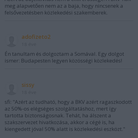
meg alapvetően nem az a baja, hogy nincsenek a
felsővezetésben közlekedési szakemberek.
adofizeto2
18 éve
Én tanultam és dolgoztam a Somával. Egy dolgot
ismer: Budapesten legyen közösségi közlekedés!
sissy
18 éve
sfi: "Azért az tudható, hogy a BKV azért ragaszkodott
az 50%-os elégséges szolgáltatáshoz, mert így
tartotta biztonságosnak. Tehát, ha álszent a
szakszervezet hivatkozása, akkor a cégé is, ha
kiengedett jóval 50% alatt is közlekedési eszközt."