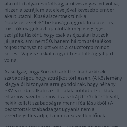
alakult ki olyan zsúfoltság, ami veszélyes lett volna,
hiszen a sztrájk miatt eleve jóval kevesebb ember
akart utazni. Kissé álszentnek tűnik a
"szakszervezetek" biztonsági aggodalma azért is,
mert ők maguk azt ajánlották még elégséges
szolgáltatásként, hogy csak az éjszakai buszok
járjanak, ami nem 50, hanem három százalékos
teljesítményszint lett volna a csúcsforgalmihoz
képest. Vagyis sokkal nagyobb zsúfoltsággal járt
volna.
Az se igaz, hogy Somodi adott volna bárkinek
szabadságot, hogy sztrájkot törhessen. (A közlemény
kiagyalói bizonyára arra gondolnak, hogy néhány
BKV-s irodai alkalmazott - akik hobbiból szoktak
villamost vezetni - most is a sztrájktörők között volt,
nekik kellett szabadságra menni főállásukból.) A
beosztottak szabadságát ugyanis nem a
vezérhelyettes adja, hanem a közvetlen főnök.