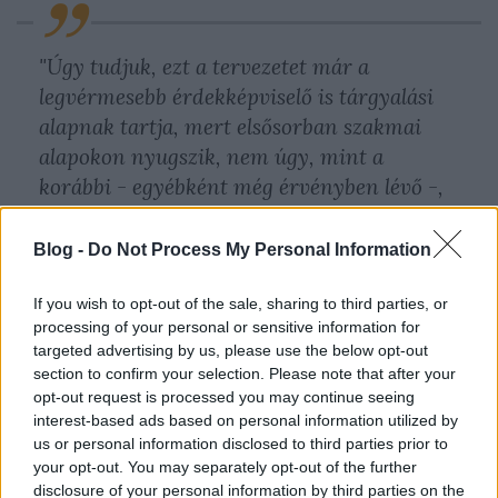
"Úgy tudjuk, ezt a tervezetet már a
legvérmesebb érdekképviselő is tárgyalási
alapnak tartja, mert elsősorban szakmai
alapokon nyugszik, nem úgy, mint a
korábbi - egyébként még érvényben lévő -,
amelyet főként a pénzügyi megtakarítás
elve, s a városvezetés diktált."
Blog -
Do Not Process My Personal Information
If you wish to opt-out of the sale, sharing to third parties, or
processing of your personal or sensitive information for
targeted advertising by us, please use the below opt-out
section to confirm your selection. Please note that after your
Nahát, tehát az a baj a tervezettel, hogy a
opt-out request is processed you may continue seeing
szakszervezetek sem utasítják el azonnal, mint az
interest-based ads based on personal information utilized by
összes eddigit? Talán az a baj ezzel az utolsó
us or personal information disclosed to third parties prior to
verzióval, hogy ennek alapján már meg lehet egyezni
your opt-out. You may separately opt-out of the further
a szakszervezetekkel, amelyek mára már jóformán
disclosure of your personal information by third parties on the