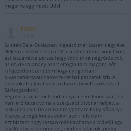
megérne egy misét.Üdv!
P3000
17 éve
Szintén Baja-Budapest ingaázó már lassan négy éve.
Nekem a kedvencem a 18 óra után induló vonat volt,
azt leszámítva persze hogy több mint négyórás volt
az út, de valahogy azért elfoglaltam magam, sőt
kifejezetten szerettem hogy nyugodtan
olvashatok/tanulhatok/zenét hallgathatok stb. A
benzinkútra kirohanás nálam is bevett szokás volt
Sárbogárdon:)
Végülis az új menetrend annyira nem lenne szar, ha
nem erőltették volna a szekszádi útvonal helyett a
kiskunhalasit. De amikor megláttam hogy Kőbánya-
Kispest a végállomás akkor azért felsírtam.
Azt hiszem hogy lassan már kaphatok a Mávtól egy
kiváló utas érdemrendet, mert én kitartok, pedig