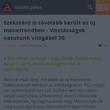
Kötött pálya
Szekszárd is távolabb került az új
menetrendben - Visszásságok
vasutunk világából 30.
erminavet
•
2008. december 30.
24
A közvetlen vonatok megszűntek Szekszárdról,
Bajáról, az IC-khez sincs egész nap jó
csatlakozás.
Nézzük most meg, mit adott az új menetrend
Szekszárdnak! Kezdjük az adottságokkal. Pici megye
pici székhelyéről van szó, nyilván nem lesz olyan
vasúti kapcsolata a fővárossal, mint Szolnoknak,
Debrecennek, Nyíregyházának vagy Miskolcnak. De
mégiscsak egy fontos fővonalból kiágazó fontos