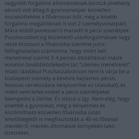
nagyobb forgalmú állomásoknak (köztük jónéhány
város!) volt átlag 6 gyorsvonatpár közvetlen
összeköttetése a fővárossal (sőt, még a kisebb
forgalmú megállóknak is volt 2 személyvonatpár).
Mára ebből pontosan 0 maradt! A pécsi személyek
Pusztaszabolcsig közlekedő utasforgalmának nagy
része biztosan a fővárosba szeretne jutni;
felfoghatatlan számomra, hogy miért kell
menetrend szerint 3-4 perces átszállással másik
vonaton továbbközlekedni (az "ütemes menetrend"
miatt ráadásul Pusztaszabolcson nem is várja be a
budapesti személy a késésre hajlamos pécsit,
hosszas várakozásra kényszerítve az utasokat), és
miért nem lehet ezeket a pécsi személyeket
beengedni a Délibe. És vissza u.így. Nem elég, hogy
elvették a gyorsokat, még a kényelmes és
kiszámítható közvetlen fővárosba jutás
lehetőségétől is megfosztották a 40-es fővonal
mentén IC-mentes állomások környékén lakó
tízezreket...