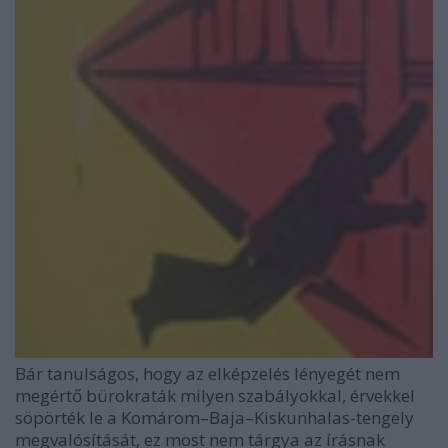
Bár tanulságos, hogy az elképzelés lényegét nem
megértő bürokraták milyen szabályokkal, érvekkel
söpörték le a Komárom–Baja–Kiskunhalas-tengely
megvalósítását, ez most nem tárgya az írásnak