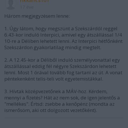
17 éve
Három megjegyzésem lenne:
1. Úgy látom, hogy megszünt a Szekszárdól reggel
6.43-kor induló Interpici, amivel egy átszállással 1/4
10-re a Déliben lehetett lenni. Az Interpici hétfőnként
Szekszárdon gyakorlatilag mindig megtelt.
2. A 12.45-kor a Déliből induló személyvonattal egy
átszállással eddig fél négyre Szekszárdon lehetett
lenni. Most 1 órával tovább fog tartani az út. A vonat
péntekenként telis-teli volt egyetemistákkal.
3. Hívtak középvezetőnek a MÁV-hoz. Kérdem,
mennyi a fizetés? Hát az nem sok, de igen jelentős a
"mellékes". Értsd: zsebbe a kenőpénz (mondta az
ismerősöm, aki ott dolgozott vezetőként).