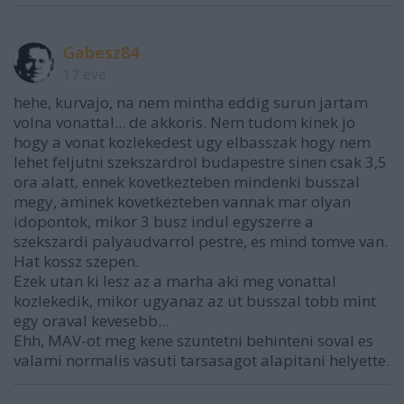
Gabesz84
17 éve
hehe, kurvajo, na nem mintha eddig surun jartam
volna vonattal... de akkoris. Nem tudom kinek jo
hogy a vonat kozlekedest ugy elbasszak hogy nem
lehet feljutni szekszardrol budapestre sinen csak 3,5
ora alatt, ennek kovetkezteben mindenki busszal
megy, aminek kovetkezteben vannak mar olyan
idopontok, mikor 3 busz indul egyszerre a
szekszardi palyaudvarrol pestre, es mind tomve van.
Hat kossz szepen.
Ezek utan ki lesz az a marha aki meg vonattal
kozlekedik, mikor ugyanaz az ut busszal tobb mint
egy oraval kevesebb...
Ehh, MAV-ot meg kene szuntetni behinteni soval es
valami normalis vasuti tarsasagot alapitani helyette.