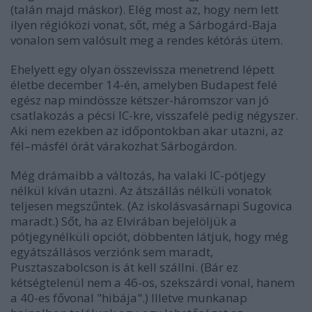
(talán majd máskor). Elég most az, hogy nem lett
ilyen régióközi vonat, sőt, még a Sárbogárd-Baja
vonalon sem valósult meg a rendes kétórás ütem.
Ehelyett egy olyan összevissza menetrend lépett
életbe december 14-én, amelyben Budapest felé
egész nap mindössze kétszer-háromszor van jó
csatlakozás a pécsi IC-kre, visszafelé pedig négyszer.
Aki nem ezekben az időpontokban akar utazni, az
fél–másfél órát várakozhat Sárbogárdon.
Még drámaibb a változás, ha valaki IC-pótjegy
nélkül kíván utazni. Az átszállás nélküli vonatok
teljesen megszűntek. (Az iskolásvasárnapi Sugovica
maradt.) Sőt, ha az Elvirában bejelöljük a
pótjegynélküli opciót, döbbenten látjuk, hogy még
egyátszállásos verziónk sem maradt,
Pusztaszabolcson is át kell szállni. (Bár ez
kétségtelenül nem a 46-os, szekszárdi vonal, hanem
a 40-es fővonal "hibája".) Illetve munkanap