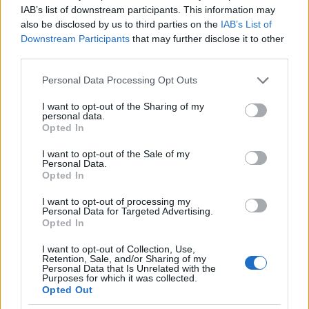
Ezzel szoktam hazajönni, ha Pesten van programom,
IAB’s list of downstream participants. This information may
többnyire szombati napokon. Most maradt (csak
also be disclosed by us to third parties on the
IAB’s List of
vasárnaponként!) a busz, indulhatok 5 előtt (még
Downstream Participants
that may further disclose it to other
talán a 17:45-ös IC a legnormálisabb választás), vagy
third parties.
alhatok ott. :((( Pedig nem volt ez egy kihasználatlan
Please note that this website/app uses one or more Google
vonat, igaz, Szekszárdig vagy Bajáig általában már
Personal Data Processing Opt Outs
services and may gather and store information including but
elég kevesen utaztak, és sokszor késett/nem volt
not limited to your visit or usage behaviour. You may click to
I want to opt-out of the Sharing of my
világítás/nem volt fűtés, de legalább a lehetőség
personal data.
grant or deny consent to Google and its third-party tags to
megvolt. :(
Opted In
use your data for below specified purposes in below Google
És nem maradt közvetlen vonat, ahogy írtátok, van
consent section.
I want to opt-out of the Sale of my
napi pár IC/IP (sárbogárdi átszállással), a többi meg
Personal Data.
Kiskunfélegyháza(!) felé megy, minimum 1
Opted In
átszállással. És 188 km helyett 210-253 km, ami
azért pénzben sem mindegy. :/ Komolyan,
I want to opt-out of processing my
Personal Data for Targeted Advertising.
megláttam az új menetrendet, és elkeseredtem.
Opted In
Gondolom, nem vagyok ezzel egyedül. :(
I want to opt-out of Collection, Use,
Retention, Sale, and/or Sharing of my
Personal Data that Is Unrelated with the
Purposes for which it was collected.
Seth_
Opted Out
17 éve