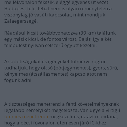
mellékvonalon fekszik, eléggé egyenes út vezet
Budapest felé, tehát nem is olyan reménytelen a
viszonylag jó vasúti kapcsolat, mint mondjuk
Zalaegerszegé.
Ráadásul kicsit továbbvonatozva (39 km) találunk
egy másik kicsi, de fontos várost, Baját, így a két
települést nyilván célszerű együtt kezelni.
Az adottságokat és igényeket fölmérve rögtön
tudhatjuk, hogy olcsó (pótjegymentes), gyors, sűrű,
kényelmes (átszállásmentes) kapcsolatot nem
fogunk adni.
A tisztességes menetrend a fenti követelményeknek
legalább némelyikét megcélozza. Van ugye a virtigli
ütemes menetrendi
megközelítés, ez azt mondaná,
hogy a pécsi fővonalon ütemesen járó IC-khez