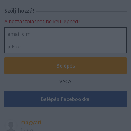
Szólj hozzá!
A hozzászóláshoz be kell lépned!
VAGY
magyari
17 éve