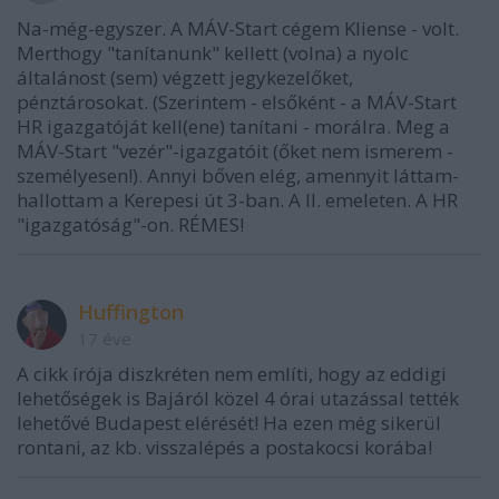
Na-még-egyszer. A MÁV-Start cégem Kliense - volt.
Merthogy "tanítanunk" kellett (volna) a nyolc
általánost (sem) végzett jegykezelőket,
pénztárosokat. (Szerintem - elsőként - a MÁV-Start
HR igazgatóját kell(ene) tanítani - morálra. Meg a
MÁV-Start "vezér"-igazgatóit (őket nem ismerem -
személyesen!). Annyi bőven elég, amennyit láttam-
hallottam a Kerepesi út 3-ban. A II. emeleten. A HR
"igazgatóság"-on. RÉMES!
Huffington
17 éve
A cikk írója diszkréten nem említi, hogy az eddigi
lehetőségek is Bajáról közel 4 órai utazással tették
lehetővé Budapest elérését! Ha ezen még sikerül
rontani, az kb. visszalépés a postakocsi korába!