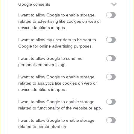
Google consents
Üdv!
Szintén bajai. Majdnem sírógörcsöt kaptam az új
I want to allow Google to enable storage
menetrendtől. Kb. 11 éve vonatozom heti
related to advertising like cookies on web or
rendszerességgel a Baja-Budapest vonalon. Az 1997-
device identifiers in apps.
es kezdeti 3,5 órás menetidőből 4 óra lett, majd 4
:15, végül a cikkben leírt. Kiegészíteném azal, hogy a
I want to allow my user data to be sent to
vonatok eddig mindig a Délibe érkeztek, onnan is
Google for online advertising purposes.
indultak, most a normálisabb járatok Kőbánya-
I want to allow Google to send me
Kispest (!), illetve Keleti, Nyugati pályaudvarból és -
personalized advertising.
ba közlekednek. Szintén nagyon fáj a 19:10-es Déli-
Baja vonat megszüntetése. Értelmesen az IC
I want to allow Google to enable storage
kivételével már nem is lehet eljutni Bajára. Marad a
related to analytics like cookies on web or
(kényelmetlen) busz, pénteken van egy tök jó
device identifiers in apps.
gyorsjárat, ha sikerül feljutni rá. 17:15-kor indul...
Baja-Budapest, vasárnap: még fájóbb a 18:09-es
I want to allow Google to enable storage
(korábban 18:12-es, 18:30-as, minden volt már)
related to functionality of the website or app.
""sebes" vonat tönkretétele. Sárbogárd helyett
Kiskunhalas felé, átszállással. Pedig 11 éven át ezzel
I want to allow Google to enable storage
utaztam, tele volt, még a ha a fűtés és a világítás
related to personalization.
egyre gyatrább is volt. Sikerült ezt is tönkretenni.