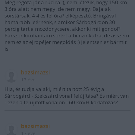
Meg régóta jár a rúd rá :), nem létezik, hogy 150 km
3 óra alatt nem megy, de nem megy. Bajaiak
sorstársak, 4 4 és fél óra? elképesztő. Bringával
hamarabb leérnénk, s amikor Sárbogárdon 30
percig tart a mozdonycsere, akkor ki mit gondol?
Párszor kirohantam sörért a benzinkútra, de asszem
nem ez az ejropéjer megoldás :) jelentsen ez bármit
is
bazsimazsi
17 éve
Hja, és tudja valaki, miért tartott 25 évig a
Sárbogárd - Szekszárd vonal felújítása? És miért van
- ezen a felújított vonalon - 60 km/H korlátozás?
bazsimazsi
17 éve