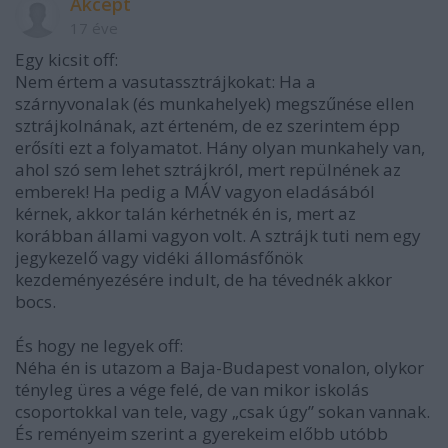
Akcept
17 éve
Egy kicsit off:
Nem értem a vasutassztrájkokat: Ha a
szárnyvonalak (és munkahelyek) megszűnése ellen
sztrájkolnának, azt érteném, de ez szerintem épp
erősíti ezt a folyamatot. Hány olyan munkahely van,
ahol szó sem lehet sztrájkról, mert repülnének az
emberek! Ha pedig a MÁV vagyon eladásából
kérnek, akkor talán kérhetnék én is, mert az
korábban állami vagyon volt. A sztrájk tuti nem egy
jegykezelő vagy vidéki állomásfőnök
kezdeményezésére indult, de ha tévednék akkor
bocs.
És hogy ne legyek off:
Néha én is utazom a Baja-Budapest vonalon, olykor
tényleg üres a vége felé, de van mikor iskolás
csoportokkal van tele, vagy „csak úgy” sokan vannak.
És reményeim szerint a gyerekeim előbb utóbb