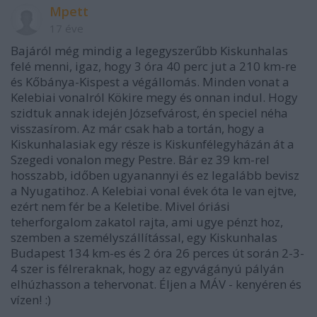
Mpett
17 éve
Bajáról még mindig a legegyszerűbb Kiskunhalas
felé menni, igaz, hogy 3 óra 40 perc jut a 210 km-re
és Kőbánya-Kispest a végállomás. Minden vonat a
Kelebiai vonalról Kökire megy és onnan indul. Hogy
szidtuk annak idején Józsefvárost, én speciel néha
visszasírom. Az már csak hab a tortán, hogy a
Kiskunhalasiak egy része is Kiskunfélegyházán át a
Szegedi vonalon megy Pestre. Bár ez 39 km-rel
hosszabb, időben ugyanannyi és ez legalább bevisz
a Nyugatihoz. A Kelebiai vonal évek óta le van ejtve,
ezért nem fér be a Keletibe. Mivel óriási
teherforgalom zakatol rajta, ami ugye pénzt hoz,
szemben a személyszállítással, egy Kiskunhalas
Budapest 134 km-es és 2 óra 26 perces út során 2-3-
4 szer is félreraknak, hogy az egyvágányú pályán
elhúzhasson a tehervonat. Éljen a MÁV - kenyéren és
vízen! :)