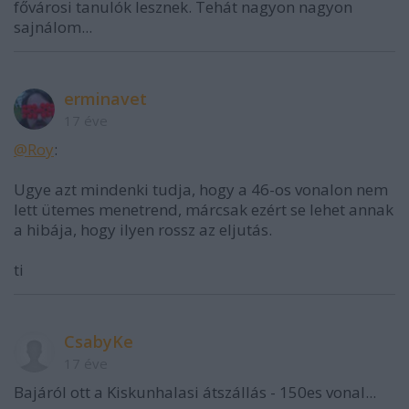
fővárosi tanulók lesznek. Tehát nagyon nagyon
sajnálom...
erminavet
17 éve
@Roy
:
Ugye azt mindenki tudja, hogy a 46-os vonalon nem
lett ütemes menetrend, márcsak ezért se lehet annak
a hibája, hogy ilyen rossz az eljutás.
ti
CsabyKe
17 éve
Bajáról ott a Kiskunhalasi átszállás - 150es vonal...