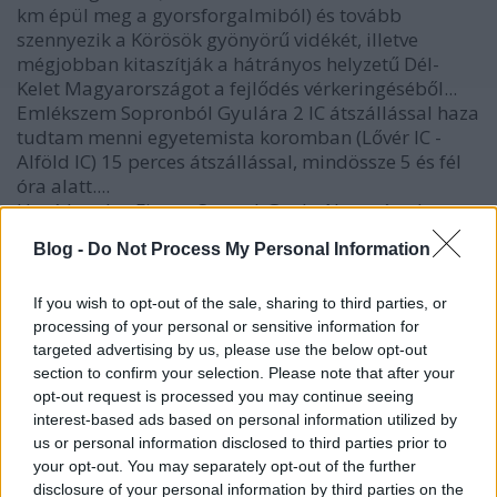
km épül meg a gyorsforgalmiból) és tovább
szennyezik a Körösök gyönyörű vidékét, illetve
mégjobban kitaszítják a hátrányos helyzetű Dél-
Kelet Magyarországot a fejlődés vérkeringéséből...
Emlékszem Sopronból Gyulára 2 IC átszállással haza
tudtam menni egyetemista koromban (Lővér IC -
Alföld IC) 15 perces átszállással, mindössze 5 és fél
óra alatt....
Hová lettek a Fiume-Szeged-Gyula-Nagyvárad
vasútvonal újjáélesztéséről szóló álmok????
Blog -
Do Not Process My Personal Information
Üdvözlettel
If you wish to opt-out of the sale, sharing to third parties, or
Sáfi
processing of your personal or sensitive information for
targeted advertising by us, please use the below opt-out
section to confirm your selection. Please note that after your
Sil
opt-out request is processed you may continue seeing
interest-based ads based on personal information utilized by
17 éve
us or personal information disclosed to third parties prior to
Én bajai vagyok, és különösen a 19:10-kor a Déliből
your opt-out. You may separately opt-out of the further
visszafelé induló, közvetlen vonat megszüntetése fáj.
disclosure of your personal information by third parties on the