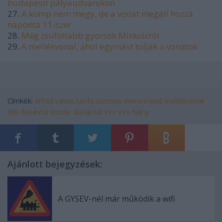
budapesti pályaudvarokon
27.
A komp nem megy, de a vonat megáll hozzá
naponta 11-szer
28.
Még zsúfoltabb gyorsok Miskolcról
29.
A mellékvonal, ahol egymást tolják a vonatok
Címkék:
alföld
vasút
tarifa
ütemes menetrend
mellékvonal
dél dunántúl
közép dunántúl
vvv
vvv hiány
Ajánlott bejegyzések:
A GYSEV-nél már működik a wifi