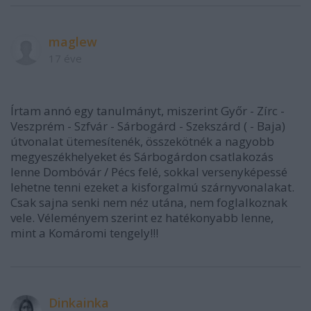
maglew
17 éve
Írtam annó egy tanulmányt, miszerint Győr - Zírc -
Veszprém - Szfvár - Sárbogárd - Szekszárd ( - Baja)
útvonalat ütemesítenék, összekötnék a nagyobb
megyeszékhelyeket és Sárbogárdon csatlakozás
lenne Dombóvár / Pécs felé, sokkal versenyképessé
lehetne tenni ezeket a kisforgalmú szárnyvonalakat.
Csak sajna senki nem néz utána, nem foglalkoznak
vele. Véleményem szerint ez hatékonyabb lenne,
mint a Komáromi tengely!!!
Dinkainka