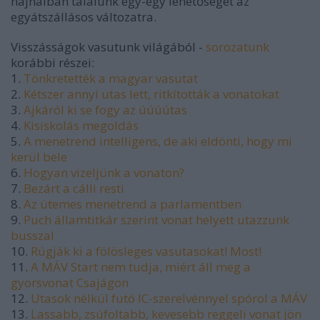
hajnalban találunk egy-egy lehetőséget az
egyátszállásos változatra.
Visszásságok vasutunk világából -
sorozatunk
korábbi részei:
1.
Tönkretették a magyar vasutat
2.
Kétszer annyi utas lett, ritkították a vonatokat
3.
Ajkáról ki se fogy az úúúútas
4.
Kisiskolás megoldás
5.
A menetrend intelligens, de aki eldönti, hogy mi
kerül bele
6.
Hogyan vizeljünk a vonaton?
7.
Bezárt a cálli resti
8.
Az ütemes menetrend a parlamentben
9.
Puch államtitkár szerint vonat helyett utazzunk
busszal
10.
Rúgják ki a fölösleges vasutasokat! Most!
11.
A MÁV Start nem tudja, miért áll meg a
gyorsvonat Csajágon
12.
Utasok nélkül futó IC-szerelvénnyel spórol a MÁV
13.
Lassabb, zsúfoltabb, kevesebb reggeli vonat jön