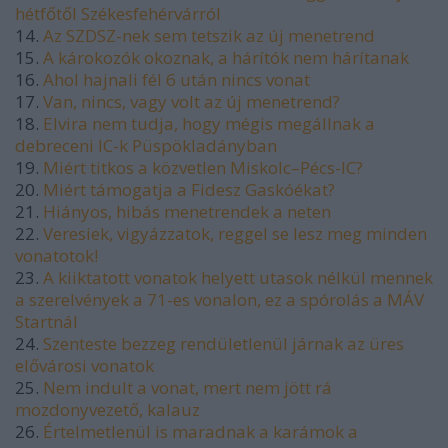
hétfőtől Székesfehérvárról
14.
Az SZDSZ-nek sem tetszik az új menetrend
15.
A károkozók okoznak, a hárítók nem hárítanak
16.
Ahol hajnali fél 6 után nincs vonat
17.
Van, nincs, vagy volt az új menetrend?
18.
Elvira nem tudja, hogy mégis megállnak a
debreceni IC-k Püspökladányban
19.
Miért titkos a közvetlen Miskolc–Pécs-IC?
20.
Miért támogatja a Fidesz Gaskóékat?
21.
Hiányos, hibás menetrendek a neten
22.
Veresiek, vigyázzatok, reggel se lesz meg minden
vonatotok!
23.
A kiiktatott vonatok helyett utasok nélkül mennek
a szerelvények a 71-es vonalon, ez a spórolás a MÁV
Startnál
24.
Szenteste bezzeg rendületlenül járnak az üres
elővárosi vonatok
25.
Nem indult a vonat, mert nem jött rá
mozdonyvezető, kalauz
26.
Értelmetlenül is maradnak a karámok a