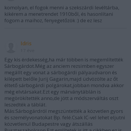
komolyan, el fogok menni a szekszárdi levéltárba,
kikérem a menetrendet 1910ből, és hasonlítani
fogom a maihoz, fenyegetőzök :) de ez lesz
Idris
17 éve
Egy kis érdekesség,ha már többen is megemlítették
Sárbogárdot.Még az anciem rezsimben egyszer
megállt egy vonat a sárbogárdi pályaudvaron és
kilépett belőle Jurij Gagarin,majd üdvözölte az őt
éltető sárbogárdi polgárokat,jobban mondva akkor
még elvtársakat.Ezt egy márványtáblán is
megörökítették anno,de jött a módszerváltás oszt
leszedték a táblát.
Más:Sárbogárdról megszüntették a közvetlen gyors
és személyvonatokat Bp. felé.Csak IC-vel lehet eljutni
közvetlenül Budapestre vagy átszállás
Pusztaszabolcson.Ezt említetek is itt a cikkben,ez is