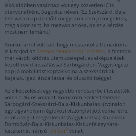
iskolaidőben vasárnap volt egy közvetlen IC is
diákvonatként, Sugovica néven. (Ez Szekszárd, Baja
felé vasárnap délelőtt megy, ami nem jó megoldás,
még akkor sem, ha megvan az oka, de ez a kérdés
most nem témánk.)
Amikor arról volt szó, hogy mostantól a Dunántúlra
is kiterjed az
ütemes menetrendi rendszer
, a fentebb
már vázolt kétórás ütem szerepelt az elképzelések
között rövid átszállással Sárbogárdon. Vagyis egész
nap jó mobilitást kaptak volna a szekszárdiak,
bajaiak, igaz, átszállással és pluszköltséggel.
Az elképzelések egy nagyobb rendszerbe illesztették
volna a 46-os vonalat, Komárom-Székesfehérvár-
Sárbogárd-Szekszárd-Baja-Kiskunhalas útvonalon
egy ugyanolyan régióközi viszonylat jött volna létre,
mint a végül megvalósult (Nagykanizsa)-Kaposvár-
Dombóvár-Baja-Kiskunhalas-Kiskunfélegyháza-
Kecskemét irányú
"délkör"
vonat.