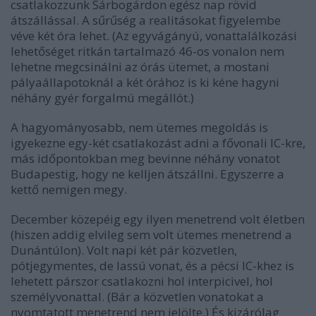
csatlakozzunk Sárbogárdon egész nap rövid
átszállással. A sűrűség a realitásokat figyelembe
véve két óra lehet. (Az egyvágányú, vonattalálkozási
lehetőséget ritkán tartalmazó 46-os vonalon nem
lehetne megcsinálni az órás ütemet, a mostani
pályaállapotoknál a két órához is ki kéne hagyni
néhány gyér forgalmú megállót.)
A hagyományosabb, nem ütemes megoldás is
igyekezne egy-két csatlakozást adni a fővonali IC-kre,
más időpontokban meg bevinne néhány vonatot
Budapestig, hogy ne kelljen átszállni. Egyszerre a
kettő nemigen megy.
December közepéig egy ilyen menetrend volt életben
(hiszen addig elvileg sem volt ütemes menetrend a
Dunántúlon). Volt napi két pár közvetlen,
pótjegymentes, de lassú vonat, és a pécsi IC-khez is
lehetett párszor csatlakozni hol interpicivel, hol
személyvonattal. (Bár a közvetlen vonatokat a
nyomtatott menetrend nem jelölte.) És kizárólag