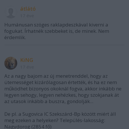
átlátó
17 éve
Humánusan szöges raklapdeszkával kiverni a
fogukat. Írhatnék szebbeket is, de minek. Nem
érdemlik.
KiNG
17 éve
Az a nagy bajom az új menetrenddel, hogy az
ütemességet kizárólagosan értették, és ha ez nem
működhet bizonyos okoknál fogva, akkor inkább ne
legyen sehogy, legyen nehézkes, hogy szokjanak át
az utasok inkább a buszra, gondolják...
De pl. a Sugovica IC Szekszárd-Bp között miért áll
meg ezeken a helyeken? Település-lakosság:
Nagydorog (2854 fő)