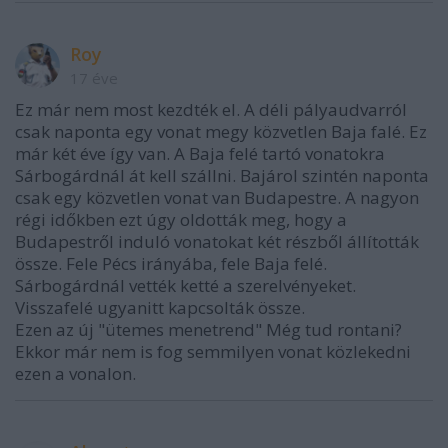
Roy
17 éve
Ez már nem most kezdték el. A déli pályaudvarról
csak naponta egy vonat megy közvetlen Baja falé. Ez
már két éve így van. A Baja felé tartó vonatokra
Sárbogárdnál át kell szállni. Bajárol szintén naponta
csak egy közvetlen vonat van Budapestre. A nagyon
régi időkben ezt úgy oldották meg, hogy a
Budapestről induló vonatokat két részből állították
össze. Fele Pécs irányába, fele Baja felé.
Sárbogárdnál vették ketté a szerelvényeket.
Visszafelé ugyanitt kapcsolták össze.
Ezen az új "ütemes menetrend" Még tud rontani?
Ekkor már nem is fog semmilyen vonat közlekedni
ezen a vonalon.