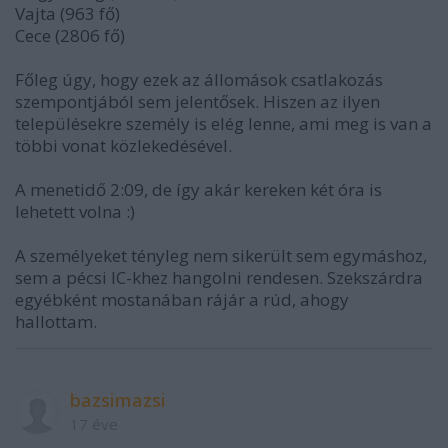
Vajta (963 fő)
Cece (2806 fő)
Főleg úgy, hogy ezek az állomások csatlakozás
szempontjából sem jelentősek. Hiszen az ilyen
településekre személy is elég lenne, ami meg is van a
többi vonat közlekedésével.
A menetidő 2:09, de így akár kereken két óra is
lehetett volna :)
A személyeket tényleg nem sikerült sem egymáshoz,
sem a pécsi IC-khez hangolni rendesen. Szekszárdra
egyébként mostanában rájár a rúd, ahogy
hallottam.
bazsimazsi
17 éve