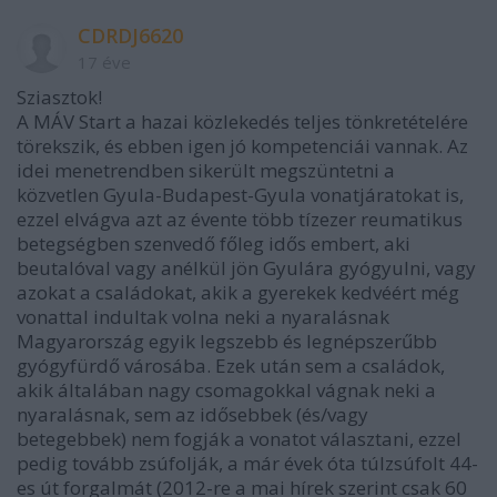
CDRDJ6620
17 éve
Sziasztok!
A MÁV Start a hazai közlekedés teljes tönkretételére
törekszik, és ebben igen jó kompetenciái vannak. Az
idei menetrendben sikerült megszüntetni a
közvetlen Gyula-Budapest-Gyula vonatjáratokat is,
ezzel elvágva azt az évente több tízezer reumatikus
betegségben szenvedő főleg idős embert, aki
beutalóval vagy anélkül jön Gyulára gyógyulni, vagy
azokat a családokat, akik a gyerekek kedvéért még
vonattal indultak volna neki a nyaralásnak
Magyarország egyik legszebb és legnépszerűbb
gyógyfürdő városába. Ezek után sem a családok,
akik általában nagy csomagokkal vágnak neki a
nyaralásnak, sem az idősebbek (és/vagy
betegebbek) nem fogják a vonatot választani, ezzel
pedig tovább zsúfolják, a már évek óta túlzsúfolt 44-
es út forgalmát (2012-re a mai hírek szerint csak 60