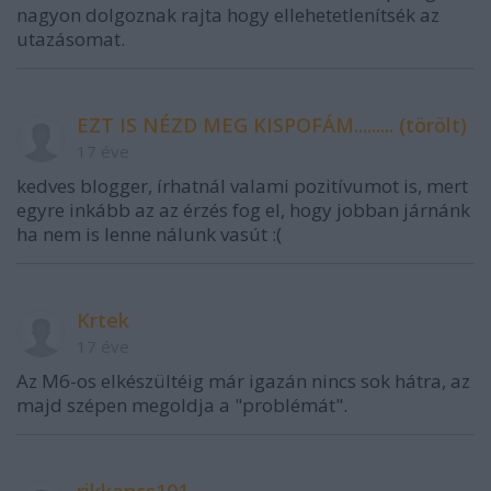
nagyon dolgoznak rajta hogy ellehetetlenítsék az
utazásomat.
EZT IS NÉZD MEG KISPOFÁM......... (törölt)
17 éve
kedves blogger, írhatnál valami pozitívumot is, mert
egyre inkább az az érzés fog el, hogy jobban járnánk
ha nem is lenne nálunk vasút :(
Krtek
17 éve
Az M6-os elkészültéig már igazán nincs sok hátra, az
majd szépen megoldja a "problémát".
rikkancs101