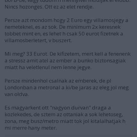
Nincs hozonges. Ott ez az elet rendje.
Persze azt mondom hogy 2 Euro egy villamosjegy a
nemeteknel, es az sok. De minimum 2x keresnek
tobbet mint en, es lehet h csak 50 eurot fizetnek a
villamosberletert, v buszert.
Mi meg? 33 Eurot. De kifizetem, mert kell a fenenenk
a stressz amit atel az ember a bunko biztonsagiak
miatt ha veletlenul nem lenne jegye.
Persze mindenhol csalnak az emberek, de pl
Londonban a metronal a ki/be jaras az eleg jol meg
van oldva.
Es magyarkent ott "nagyon durvan" draga a
kozlekedes, de sztem az ottaniak a sok lehetoseg,
zona, meg busz/metro miatt tok jol kitalalhatjak h
mi merre hany meter.