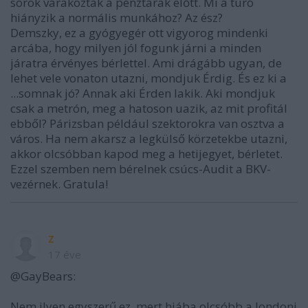
sorok várakoztak a pénztárak előtt. Mi a túró
hiányzik a normális munkához? Az ész?
Demszky, ez a gyógyegér ott vigyorog mindenki
arcába, hogy milyen jól fogunk járni a minden
járatra érvényes bérlettel. Ami drágább ugyan, de
lehet vele vonaton utazni, mondjuk Érdig. És ez ki a
...somnak jó? Annak aki Érden lakik. Aki mondjuk
csak a metrón, meg a hatoson uazik, az mit profitál
ebből? Párizsban például szektorokra van osztva a
város. Ha nem akarsz a legkülső körzetekbe utazni,
akkor olcsóbban kapod meg a hetijegyet, bérletet.
Ezzel szemben nem bérelnek csúcs-Audit a BKV-
vezérnek. Gratula!
z
17 éve
@GayBears:
Nem ilyen egyszerű ez, mert hiába olcsóbb a londoni