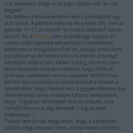
Hát sajnálom, hogy ez itt jegy ügyben off, de mit
tegyek?
Ma délben a Moszkva téren lévő 5 pénztárból egy
volt nyitva. A pénztár előtt kb 40 ember állt, mert a
pénztár 11-11.20 között "technikai okokból" zárva
tartott. Mi a
f@szért
nem tudnak egy nappal az
ünnep előtt legalább két pénztárt üzemeltetni?
Miközben a mozgólépcsőnél öt, amúgy ambuláns
pszichiuátriai kezelésre szoruló ellenőr ácsorog?
Mondjuk nekem nem kellett sokáig várnom, mert
kicsit közelebb érve észrevettem, hogy 2009-re
érvényes bérleteket nem árusítanak. Miért? Csak!
Két hét óta nyomatja az idióta békávé a híreket a
híradókban, hogy mennyi lesz a jegyek-bérletek ára.
Nem lehetett volna összesen kétszer bemondani,
hogy "Vigyázat! Bérleteket nem árusítunk, csak
újévtől! Viszont a régi bérletek 7-éig lesznek
érvényesek."
Tavaly sem bírták megoldani, hogy a bérleteket
időben meg lehessen venni, embertelenül hosszú