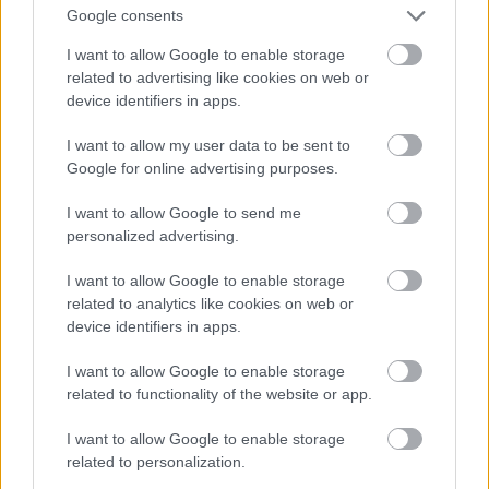
Utasbarátabb megoldás, de ki kell termelni a
Google consents
szolgálati Audik árát valahogy... :)
I want to allow Google to enable storage
related to advertising like cookies on web or
device identifiers in apps.
GayBears
17 éve
I want to allow my user data to be sent to
Google for online advertising purposes.
@geotravel
: kérdéseidre a blog gazdájának posztjai
adják a választ. de kiindulásnak, az ár a gdphez és a
I want to allow Google to send me
szolgáltatáshoz viszonyítandó. pl ahol drágább a
personalized advertising.
jegy, ott többnyire azon túl hogy nem 60ezer a
minimálbér hanem mondjuk 400, még időalapú az
I want to allow Google to enable storage
érvényesség, tehát nem kell minden átszállásnál
related to analytics like cookies on web or
érvényesíteni.
device identifiers in apps.
De az összehasonlítás atekintetben is lehetséges
I want to allow Google to enable storage
lenne hogy arrafelé létezik a közlekedési szövetség
related to functionality of the website or app.
és az intercity vonatjegy tartalmazza a városi
tömegközlekedés árát is aznapra... szóval kb az ilyen
I want to allow Google to enable storage
dolgok az összehasonlítás alapjai.
related to personalization.