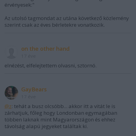
érvényesek:"
Az utolsó tagmondat az utána következő közlemény
szerint csak az éves bérletekre vonatkozik.
on the other hand
17 éve
elnézést, elfelejtettem olvasni, sztornó.
GayBears
17 éve
@z
: tehát a busz olcsóbb... akkor itt a vitát le is
zárhatjuk, főleg hogy Londonban egymagában
többen laknak mint Magyarországon és ehhez
távolság alapú jegyeket találtak ki.