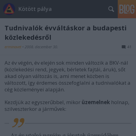
Kötött pálya
Tudnivalók évváltáskor a budapesti
közlekedésről
erminavet
•
2008. december 30.
41
Az év végén, év elején sok minden változik a BKV-nál
(közlekedési rend, jegyek, bérletek fajtái, áruk), sőt
akad olyan változás is, ami menet közben is
változott, így érdemes összefoglalni a tudnivalókat a
cég közleményei alapján.
Kezdjük az egyszerűbbel, mikor
üzemelnek
holnap,
szilveszterkor a járművek:
Az év utolsó napján a járatok üzemidőben,