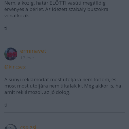
Nem, a közig. határ ELŐTTI vasúti megállóig
érvényes a bérlet. Az idézett szabály buszokra
vonatkozik.
ti
erminavet
17 éve
@kincses
:
A sunyi reklámodat most utoljára nem törlöm, és
most most utoljára nem tiltalak ki. Még akkor is, ha
amit reklámozol, az jó dolog.
ti
cso zsi