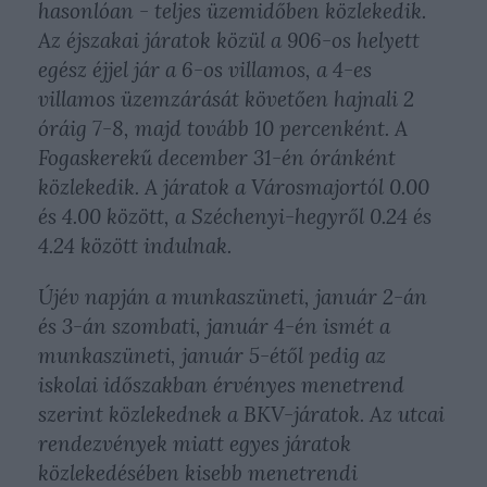
hasonlóan - teljes üzemidőben közlekedik.
Az éjszakai járatok közül a 906-os helyett
egész éjjel jár a 6-os villamos, a 4-es
villamos üzemzárását követően hajnali 2
óráig 7-8, majd tovább 10 percenként. A
Fogaskerekű december 31-én óránként
közlekedik. A járatok a Városmajortól 0.00
és 4.00 között, a Széchenyi-hegyről 0.24 és
4.24 között indulnak.
Újév napján a munkaszüneti, január 2-án
és 3-án szombati, január 4-én ismét a
munkaszüneti, január 5-étől pedig az
iskolai időszakban érvényes menetrend
szerint közlekednek a BKV-járatok. Az utcai
rendezvények miatt egyes járatok
közlekedésében kisebb menetrendi