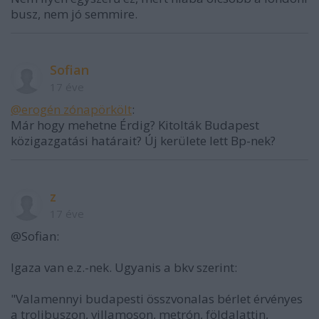
busz, nem jó semmire.
Sofian
17 éve
@erogén zónapörkölt
:
Már hogy mehetne Érdig? Kitolták Budapest
közigazgatási határait? Új kerülete lett Bp-nek?
z
17 éve
@Sofian:
Igaza van e.z.-nek. Ugyanis a bkv szerint:
"Valamennyi budapesti összvonalas bérlet érvényes
a trolibuszon, villamoson, metrón, földalattin,