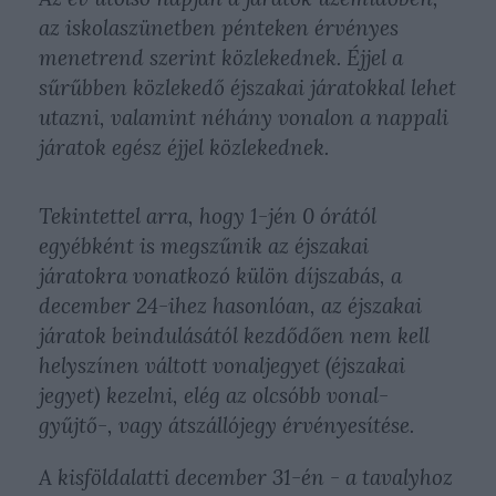
az iskolaszünetben pénteken érvényes
menetrend szerint közlekednek. Éjjel a
sűrűbben közlekedő éjszakai járatokkal lehet
utazni, valamint néhány vonalon a nappali
járatok egész éjjel közlekednek.
Tekintettel arra, hogy 1-jén 0 órától
egyébként is megszűnik az éjszakai
járatokra vonatkozó külön díjszabás, a
december 24-ihez hasonlóan, az éjszakai
járatok beindulásától kezdődően nem kell
helyszínen váltott vonaljegyet (éjszakai
jegyet) kezelni, elég az olcsóbb vonal-
gyűjtő-, vagy átszállójegy érvényesítése.
A kisföldalatti december 31-én - a tavalyhoz