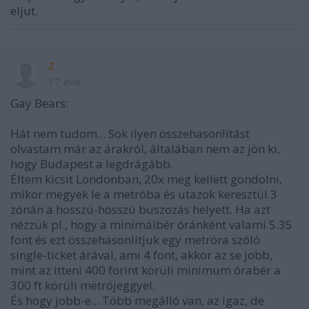
eljut.
z
17 éve
Gay Bears:
Hát nem tudom... Sok ilyen összehasonlítást
olvastam már az árakról, általában nem az jön ki,
hogy Budapest a legdrágább.
Éltem kicsit Londonban, 20x meg kellett gondolni,
mikor megyek le a metróba és utazok keresztül 3
zónán a hosszú-hosszú buszozás helyett. Ha azt
nézzük pl., hogy a minimálbér óránként valami 5.35
font és ezt összehasonlítjuk egy metróra szóló
single-ticket árával, ami 4 font, akkor az se jobb,
mint az itteni 400 forint körüli minimum órabér a
300 ft körüli metrójeggyel.
És hogy jobb-e... Több megálló van, az igaz, de