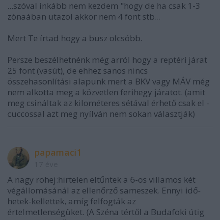
...szóval inkább nem kezdem "hogy de ha csak 1-3
zónaában utazol akkor nem 4 font stb...
Mert Te írtad hogy a busz olcsóbb.
Persze beszélhetnénk még arról hogy a reptéri járat
25 font (vasút), de ehhez sanos nincs
összehasonlítási alapunk mert a BKV vagy MÁV még
nem alkotta meg a közvetlen ferihegy járatot. (amit
meg csináltak az kilométeres sétával érhető csak el -
cuccossal azt meg nyílván nem sokan választják)
papamaci1
17 éve
A nagy röhej:hirtelen eltűntek a 6-os villamos két
végállomásánál az ellenőrző sameszek. Ennyi idő-
hetek-kellettek, amíg felfogták az
értelmetlenségüket. (A Széna tértől a Budafoki útig