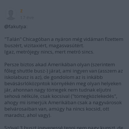
z
17 éve
@fakutya:
"Talán" Chicagóban a nyáron még vidáman fizettem
buszért, vizitaxiért, magasvasútért.
Igaz, metrójegy nincs, mert metró sincs.
Persze biztos akad Amerikában olyan (szerintem
főleg shuttle busz-) járat, ami ingyen van (asszem az
iskolabusz is az), de gondolom az is inkább
bevásásrlóközpntok környékén meg olyan helyeken
jár, ahonnan nagy tömegek nem tudnak eljutni
sehová nélküle, csak kocsival ("tömegközlekedés",
ahogy mi ismerjük Amerikában csak a nagyvárosok
belvárosaiban van, amúgy ha nincs kocsid, ott
maradsz, ahol vagy).
Szóval 3 buszt ingyenessé tenni nem nagy kunszt, de