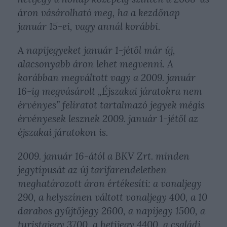
áron vásárolható meg, ha a kezdőnap
január 15-ei, vagy annál korábbi.
A napijegyeket január 1-jétől már új,
alacsonyabb áron lehet megvenni. A
korábban megváltott vagy a 2009. január
16-ig megvásárolt „Éjszakai járatokra nem
érvényes” feliratot tartalmazó jegyek mégis
érvényesek lesznek 2009. január 1-jétől az
éjszakai járatokon is.
2009. január 16-ától a BKV Zrt. minden
jegytípusát az új tarifarendeletben
meghatározott áron értékesíti: a vonaljegy
290, a helyszínen váltott vonaljegy 400, a 10
darabos gyűjtőjegy 2600, a napijegy 1500, a
turistajegy 3700, a hetijegy 4400, a családi