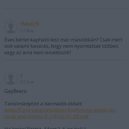
HavocS
17 éve
Éves bérlet kapható lesz már másodikán? Csak mert
volt valami kavarás, hogy nem nyomtattak időben,
vagy az arra nem vonatkozik?
z
17 éve
GayBears:
Tanulmányozd a harmadik oldalt:
www.tfl.gov.uk/assets/downloads/your-guide-to-
fares-and-tickets-Z-1-6-02-01-09.pdf
Ha kessel fizetsz, 4 font 1-6-on belül.