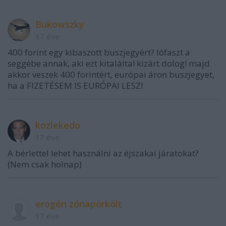
Bukowszky
17 éve
400 forint egy kibaszott buszjegyért? lófaszt a
seggébe annak, aki ezt kitalálta! kizárt dolog! majd
akkor veszek 400 forintért, európai áron buszjegyet,
ha a FIZETÉSEM IS EURÓPAI LESZ!
kozlekedo
17 éve
A bérlettel lehet használni az éjszakai járatokat?
(Nem csak holnap)
erogén zónapörkölt
17 éve