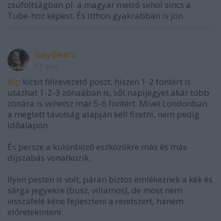
zsúfoltságban pl. a magyar metró sehol sincs a
Tube-hoz képest. És itthon gyakrabban is jön.
GayBears
17 éve
@z
: kicsit félrevezető poszt, hiszen 1-2 fontért is
utazhat 1-2-3 zónaában is, sőt napijegyet akár több
zónára is vehetsz már 5-6 fontért. Mivel Londonban
a megtett távolság alapján kell fizetni, nem pedig
időalapon.
És persze a különböző eszközökre más és más
díjszabás vonatkozik.
Ilyen pesten is volt, páran biztos emlékeznek a kék és
sárga jegyekre (busz, villamos), de most nem
visszafelé kéne fejleszteni a rendszert, hanem
előretekinteni.