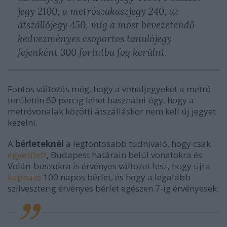
jegy 2100, a metrószakaszjegy 240, az
átszállójegy 450, míg a most bevezetendő
kedvezményes csoportos tanulójegy
fejenként 300 forintba fog kerülni.
Fontos változás még, hogy a vonaljegyeket a metró
területén 60 percig lehet használni úgy, hogy a
metróvonalak közötti átszálláskor nem kell új jegyet
kezelni.
A
bérleteknél
a legfontosabb tudnivaló, hogy csak
egyesített
, Budapest határain belül vonatokra és
Volán-buszokra is érvényes változat lesz, hogy újra
kapható
100 napos bérlet, és hogy a legalább
szilveszterig érvényes bérlet egészen 7-ig érvényesek: