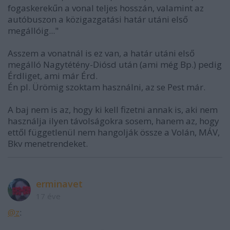
fogaskerekűn a vonal teljes hosszán, valamint az
autóbuszon a közigazgatási határ utáni első
megállóig..."
Asszem a vonatnál is ez van, a határ utáni első
megálló Nagytétény-Diósd után (ami még Bp.) pedig
Érdliget, ami már Érd.
Én pl. Ürömig szoktam használni, az se Pest már.
A baj nem is az, hogy ki kell fizetni annak is, aki nem
használja ilyen távolságokra sosem, hanem az, hogy
ettől függetlenül nem hangolják össze a Volán, MÁV,
Bkv menetrendeket.
erminavet
17 éve
@z
: