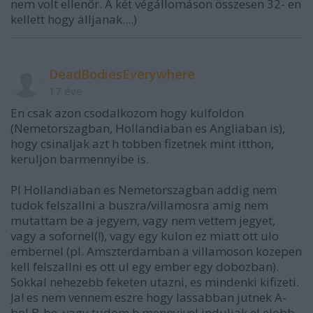
nem volt ellenőr. A két végállomáson összesen 32- en
kellett hogy álljanak....)
DeadBodiesEverywhere
17 éve
En csak azon csodalkozom hogy kulfoldon
(Nemetorszagban, Hollandiaban es Angliaban is),
hogy csinaljak azt h tobben fizetnek mint itthon,
keruljon barmennyibe is.
Pl Hollandiaban es Nemetorszagban addig nem
tudok felszallni a buszra/villamosra amig nem
mutattam be a jegyem, vagy nem vettem jegyet,
vagy a sofornel(!), vagy egy kulon ez miatt ott ulo
embernel (pl. Amszterdamban a villamoson kozepen
kell felszallni es ott ul egy ember egy dobozban).
Sokkal nehezebb feketen utazni, es mindenki kifizeti.
Ja! es nem vennem eszre hogy lassabban jutnek A-
bol B-be, vagy tudom h mennyivel induljak el elobb.