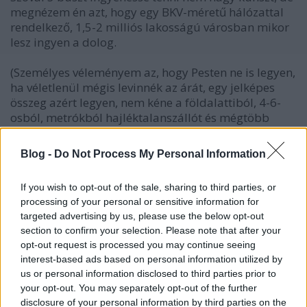
megnézem én azt, hogy egy BKV-méretű hálózattal
rendelkező, 1,5-2 milliós lakosságú városban mikor
lesz ingyen a dolog.
(Személyes véleményem az, hogy Pesten ne is legyen,
ha véletlenül mégis levinnék az árát, egy jelképes
összeg azért legyen, nem kéne a földalattiból, 4-6-
osból, metrókból hajléktalanszállót és mégtöbb
mobil piacot csinálni, márpedig Pesten ez történne).
Blog -
Do Not Process My Personal Information
Más: hogy az sms-jegy (ami végre időalapú, nem
megálló, meg átszállás-) miért lesz 500 pénz, azt
If you wish to opt-out of the sale, sharing to third parties, or
nem tudom felfogni. Lehet, hogy később
processing of your personal or sensitive information for
belátják,hogy hiba ez is, mint az éjszakai jegy, de
targeted advertising by us, please use the below opt-out
sajnos nem tartom valószínűnek. Pedig az ötlet jó.
section to confirm your selection. Please note that after your
opt-out request is processed you may continue seeing
interest-based ads based on personal information utilized by
us or personal information disclosed to third parties prior to
BKV figyelő.hu
your opt-out. You may separately opt-out of the further
17 éve
disclosure of your personal information by third parties on the