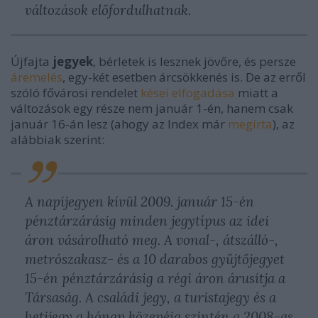
változások előfordulhatnak.
Újfajta
jegyek
, bérletek is lesznek jövőre, és persze
áremelés
, egy-két esetben árcsökkenés is. De az erről
szóló fővárosi rendelet
kései elfogadása
miatt a
változások egy része nem január 1-én, hanem csak
január 16-án lesz (ahogy az Index már
megírta
), az
alábbiak szerint:
A napijegyen kívül 2009. január 15-én
pénztárzárásig minden jegytípus az idei
áron vásárolható meg. A vonal-, átszálló-,
metrószakasz- és a 10 darabos gyűjtőjegyet
15-én pénztárzárásig a régi áron árusítja a
Társaság. A családi jegy, a turistajegy és a
hetijegy a hónap közepéig szintén a 2008-as