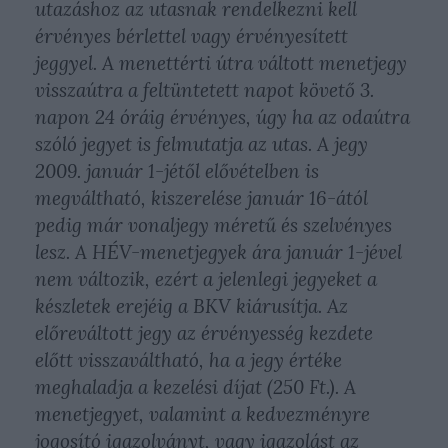
utazáshoz az utasnak rendelkezni kell
érvényes bérlettel vagy érvényesített
jeggyel. A menettérti útra váltott menetjegy
visszaútra a feltüntetett napot követő 3.
napon 24 óráig érvényes, úgy ha az odaútra
szóló jegyet is felmutatja az utas. A jegy
2009. január 1-jétől elővételben is
megváltható, kiszerelése január 16-ától
pedig már vonaljegy méretű és szelvényes
lesz. A HÉV-menetjegyek ára január 1-jével
nem változik, ezért a jelenlegi jegyeket a
készletek erejéig a BKV kiárusítja. Az
előreváltott jegy az érvényesség kezdete
előtt visszaváltható, ha a jegy értéke
meghaladja a kezelési díjat (250 Ft.). A
menetjegyet, valamint a kedvezményre
jogosító igazolványt, vagy igazolást az