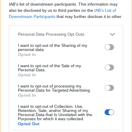
@GayBears
:
IAB’s list of downstream participants. This information may
also be disclosed by us to third parties on the
IAB’s List of
Ha nagyon akarná a BKV, akkor a vonaljeggyel 1
Downstream Participants
that may further disclose it to other
átszállást simán engedhetne felszínen is, mert az
third parties.
ellenőr látja, hogy tényleg azon a buszon
Please note that this website/app uses one or more Google
Personal Data Processing Opt Outs
lyukasztottál-e, és hogy a metrón lyukasztás óta
services and may gather and store information including but
mennyi idő telt el. Megoldható lenne.
not limited to your visit or usage behaviour. You may click to
I want to opt-out of the Sharing of my
personal data.
grant or deny consent to Google and its third-party tags to
Ott lenne szívás az idő alap, amikor buszról-buszra
Opted In
use your data for below specified purposes in below Google
szállsz át, és mind2 járművön csak harapós
consent section.
I want to opt-out of the Sale of my
lyukasztó van.
Personal Data.
Opted In
Bár ha a jegy két végét kezeled, ott is meg lehet
I want to opt-out of processing my
nézni, hogy tényleg azon a buszon lyukasztottál-e,
Personal Data for Targeted Advertising.
amin vagy. (Ez az átszállójegy alapja).
Opted In
De az átszálló jegy drágább (két utazás esetén
I want to opt-out of Collection, Use,
Retention, Sale, and/or Sharing of my
olcsóbb) így hülye lenne a BKV 1 vonaljegy árán két
Personal Data that Is Unrelated with the
Purposes for which it was collected.
utazást engedni.
Opted Out