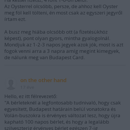
Az Oysterrel olcsóbb, persze, de ahhoz kell Oyster
meg föl kell tölteni, én most csak az egyszeri jegyről
írtam ezt.
A busz meg hiába olcsóbb ott (a fizetésükhöz
képest), pont olyan gyors, mintha gyalogolnál.
Mondjuk az 1-2-3 napos jegyek azok jók, most is azt
fogok venni arra a 3 napra amíg megint kimegyek,
de nálunk meg van Budapest Card.
on the other hand
17 éve
Hello, ez itt félrevezető:
"A bérleteknél a legfontosabb tudnivaló, hogy csak
egyesített, Budapest határain belül vonatokra és
Volán-buszokra is érvényes változat lesz, hogy újra
kapható 100 napos bérlet, és hogy a legalább
szilveszterig érvényes bérlet egészen 7-ig