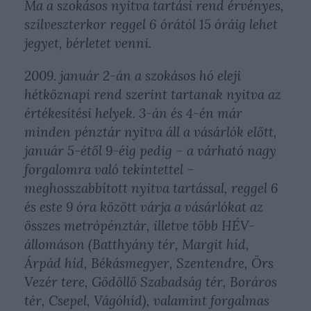
Ma a szokásos nyitva tartási rend érvényes,
szilveszterkor reggel 6 órától 15 óráig lehet
jegyet, bérletet venni.
2009. január 2-án a szokásos hó eleji
hétköznapi rend szerint tartanak nyitva az
értékesítési helyek. 3-án és 4-én már
minden pénztár nyitva áll a vásárlók előtt,
január 5-étől 9-éig pedig – a várható nagy
forgalomra való tekintettel –
meghosszabbított nyitva tartással, reggel 6
és este 9 óra között várja a vásárlókat az
összes metrópénztár, illetve több HÉV-
állomáson (Batthyány tér, Margit híd,
Árpád híd, Békásmegyer, Szentendre, Örs
Vezér tere, Gödöllő Szabadság tér, Boráros
tér, Csepel, Vágóhíd), valamint forgalmas