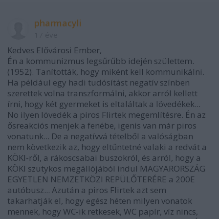
pharmacyli
17 éve
Kedves Elővárosi Ember,
Én a kommunizmus legsűrűbb idején születtem.
(1952). Tanították, hogy miként kell kommunikálni.
Ha például egy hadi tudósítást negatív színben
szerettek volna transzformálni, akkor arról kellett
írni, hogy két gyermeket is eltaláltak a lövedékek...
No ilyen lövedék a piros Flirtek megemlítésre. Én az
ősreakciós menjek a fenébe, igenis van már piros
vonatunk... De a negatívvá tételből a valóságban
nem következik az, hogy eltűntetné valaki a redvát a
KÖKI-ről, a rákoscsabai buszokról, és arról, hogy a
KÖKI szutykos megállójából indul MAGYARORSZÁG
EGYETLEN NEMZETKÖZI REPÜLŐTERÉRE a 200E
autóbusz... Azután a piros Flirtek azt sem
takarhatják el, hogy egész héten milyen vonatok
mennek, hogy WC-ik retkesek, WC papír, víz nincs,