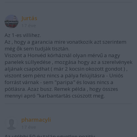
Jurtás
17 éve
Az 1-es villihez.
Az , hogy a garancia mire vonatkozik azt szerintem
még ők sem tudják tisztán.
Viszont a Honvéd kórháznál olyan mérvű a nagy
panelek süllyedése , mozgása hogy az a szerelvények
aljának csapódhat ( már 2 kocsin okozott gondot ) ,
viszont sem pénz nincs a pálya felújításra - Uniós
forrást várnak - sem "paripa" és lovas nincs a
pótlásra. Azaz busz. Remek példa , hogy összes
mennyi apró "karbantartás csúszott meg.
pharmacyli
17 éve
Az utóbbi 50 év talán egyetlen pozitív