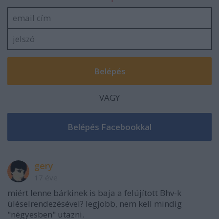
VAGY
gery
17 éve
miért lenne bárkinek is baja a felújított Bhv-k
üléselrendezésével? legjobb, nem kell mindig
"négyesben" utazni.