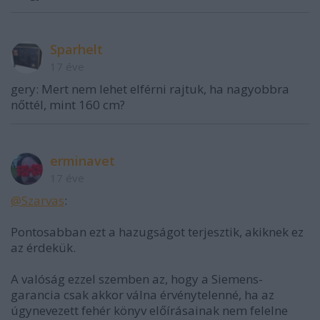
Sparhelt
17 éve
gery: Mert nem lehet elférni rajtuk, ha nagyobbra
nőttél, mint 160 cm?
erminavet
17 éve
@Szarvas
:
Pontosabban ezt a hazugságot terjesztik, akiknek ez
az érdekük.
A valóság ezzel szemben az, hogy a Siemens-
garancia csak akkor válna érvénytelenné, ha az
úgynevezett fehér könyv előírásainak nem felelne