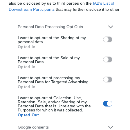
tanulmányozhatta.
also be disclosed by us to third parties on the
IAB’s List of
Várom vissza Giuseppét. Elképedne, hogy még
Downstream Participants
that may further disclose it to other
mindig van hová süllyedni és úgy hiszem, előre
third parties.
tovább a megkezdett úton....
Please note that this website/app uses one or more Google
Personal Data Processing Opt Outs
services and may gather and store information including but
not limited to your visit or usage behaviour. You may click to
I want to opt-out of the Sharing of my
personal data.
elővárosi ember
grant or deny consent to Google and its third-party tags to
Opted In
use your data for below specified purposes in below Google
17 éve
consent section.
I want to opt-out of the Sale of my
egy kis védelem a MÁV Startnak:
Personal Data.
én a Keletiből járok a Budapest-Gödöllő-Hatvan
Opted In
vonalon, és ott minden hétvégén az új szép, tiszta és
I want to opt-out of processing my
piros hi-tech vonatok járnak, frissen mosott és
Personal Data for Targeted Advertising.
fodrászolt hajú kalauzokkal, akik udvariasak is, és
Opted In
még a wc is remek. Szóval egy pirospont részemről a
saját szakaszomra.
I want to opt-out of Collection, Use,
Retention, Sale, and/or Sharing of my
és mi ez a sok off topic a buszokról meg a KÖKI-ről
Personal Data that Is Unrelated with the
Purposes for which it was collected.
hmm?
Opted Out
Google consents