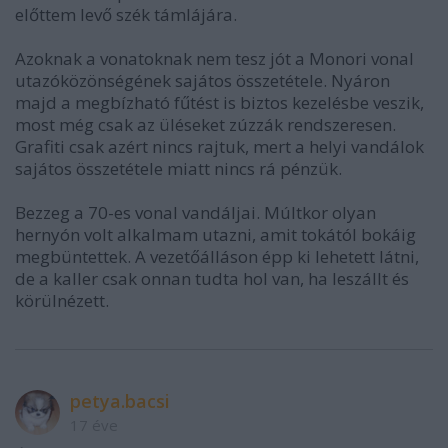
előttem levő szék támlájára.
Azoknak a vonatoknak nem tesz jót a Monori vonal
utazóközönségének sajátos összetétele. Nyáron
majd a megbízható fűtést is biztos kezelésbe veszik,
most még csak az üléseket zúzzák rendszeresen.
Grafiti csak azért nincs rajtuk, mert a helyi vandálok
sajátos összetétele miatt nincs rá pénzük.
Bezzeg a 70-es vonal vandáljai. Múltkor olyan
hernyón volt alkalmam utazni, amit tokától bokáig
megbüntettek. A vezetőálláson épp ki lehetett látni,
de a kaller csak onnan tudta hol van, ha leszállt és
körülnézett.
petya.bacsi
17 éve