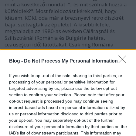
mint a következő mondat: ".. és mit szólnak hozzá a
külföldiek?". Most feloldozást kérek attól, hogy
idézem. KÖKI, oda már a brezsnyevi retro diszkrét
bája, szétvágták az épületet. A kisebbik fele,
meghaladja az 1980-as években Călăraşnál és
Szilisztránál (Románia és Bulgária határa,
ceauseşcui idő) látottakat. Csak míg Románia
fejlődik, mi oda csúszunk, ahol ők akkor voltak.
A szutyok, redva és kosz tengerében álló tépett
Blog -
Do Not Process My Personal Information
monstrumtól kb 200 méter az új "autóbusz-
megálló". Kb. 1,5 méter széles aszfaltcsik, itt
If you wish to opt-out of the sale, sharing to third parties, or
várakozik az egykori autóbuszpályaudvar teljes úri
processing of your personal or sensitive information for
közönsége. Egy-egy buszkimaradást követően a
targeted advertising by us, please use the below opt-out
tömeg saját hátsófertályát belöki az aszfaltcsik
section to confirm your selection. Please note that after your
mögötti sártengerbe, ezek sáros, mocskos lábaikat
opt-out request is processed you may continue seeing
ráhelyezik a buszok padlatjára, ha jönnek. Száll a
interest-based ads based on personal information utilized by
por, mocskos, rendezetlen minden, betegszik a nép.
us or personal information disclosed to third parties prior to
De az igazi a látvány. A KÖKI. Egyik
your opt-out. You may separately opt-out of the further
olvasmányélményem az idex cikke volt a KÖKIről,
disclosure of your personal information by third parties on the
ahol Giuseppe pár évvel ezelőtt a brezsnyevi pangást
IAB’s list of downstream participants. This information may