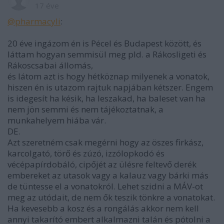
17 éve
@pharmacyli
:
20 éve ingázom én is Pécel és Budapest között, és
láttam hogyan semmisül meg pld. a Rákosligeti és
Rákoscsabai állomás,
és látom azt is hogy hétköznap milyenek a vonatok,
hiszen én is utazom rajtuk napjában kétszer. Engem
is idegesít ha késik, ha leszakad, ha baleset van ha
nem jön semmi és nem tájékoztatnak, a
munkahelyem hiába vár.
DE.
Azt szeretném csak megérni hogy az öszes firkász,
karcolgató, törő és zúzó, izzólopkodó és
vécépapírdobáló, cipőjét az ülésre feltevő derék
embereket az utasok vagy a kalauz vagy bárki más
de tüntesse el a vonatokról. Lehet szidni a MÁV-ot
meg az utódait, de nem ők teszik tönkre a vonatokat.
Ha kevesebb a kosz és a rongálás akkor nem kell
annyi takarító embert alkalmazni talán és pótolni a