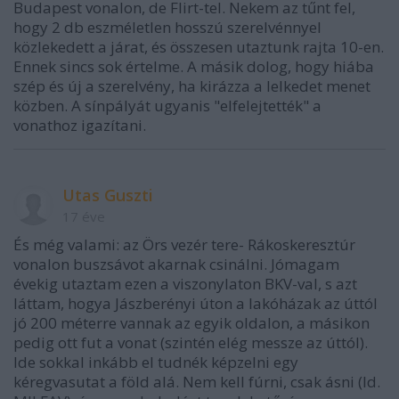
Budapest vonalon, de Flirt-tel. Nekem az tűnt fel,
hogy 2 db eszméletlen hosszú szerelvénnyel
közlekedett a járat, és összesen utaztunk rajta 10-en.
Ennek sincs sok értelme. A másik dolog, hogy hiába
szép és új a szerelvény, ha kirázza a lelkedet menet
közben. A sínpályát ugyanis "elfelejtették" a
vonathoz igazítani.
Utas Guszti
17 éve
És még valami: az Örs vezér tere- Rákoskeresztúr
vonalon buszsávot akarnak csinálni. Jómagam
évekig utaztam ezen a viszonylaton BKV-val, s azt
láttam, hogya Jászberényi úton a lakóházak az úttól
jó 200 méterre vannak az egyik oldalon, a másikon
pedig ott fut a vonat (szintén elég messze az úttól).
Ide sokkal inkább el tudnék képzelni egy
kéregvasutat a föld alá. Nem kell fúrni, csak ásni (ld.