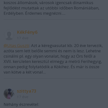
koszos állomások, városok igencsak dinamikus
fejlődést mutattak az utóbbi időben Romániában,
Erdélyben. Érdemes megnézni....
KékFény6
17 éve
@Utas Guszti
: Azt a kéregvasutat kb. 20 éve tervezik,
azóta sem lett belőle semmi és nem is lesz. Lehetne
csinálni pl. egy olyan vonalat, hogy az Örs felől a
XVII. kerületen keresztül elmegy a metró Ferihegyig,
onnan pedig folytatódik a Kökihez. És már is össze
van kötve a két vonal...
szittya73
17 éve
Néhány észrevétel: