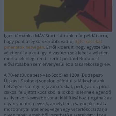
Igazi témánk a MÁV Start. Láttunk már példát arra,
hogy pont a legkorszerűbb, vadiúj
3gIC-kocsikat
pihentetik hétvégén
. Erről kiderült, hogy egyszerűen
véletlenül alakult így. A vasúton sok lehet a véletlen,
mert a jelenlegi rend szerint például Budapest
elővárosában sem érvényesül ez a takarékossági elv.
A 70-es (Budapest-Vác-Szob) és 120a (Budapest-
Újszász-Szolnok) vonalon például találkozhatunk
hétvégén is a régi ingavonatokkal, pedig az új, piros
csíkos, felújított kocsikból állókból is lenne elegendő
az ilyenkor kevesebb vonat kiállításához. (Ingának az
olyan vonatot nevezik, amelyben a vagonok sorát a
mozdonnyal átellenes végen egy vezérlőkocsi zárja,
olyan tehát, amelyből vezethető a szerelvény. Így a