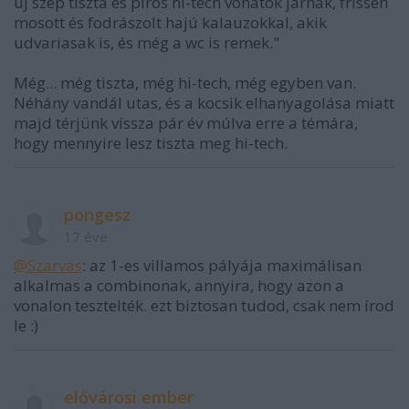
új szép tiszta és piros hi-tech vonatok járnak, frissen
mosott és fodrászolt hajú kalauzokkal, akik
udvariasak is, és még a wc is remek."
Még... még tiszta, még hi-tech, még egyben van.
Néhány vandál utas, és a kocsik elhanyagolása miatt
majd térjünk vissza pár év múlva erre a témára,
hogy mennyire lesz tiszta meg hi-tech.
pongesz
17 éve
@Szarvas
: az 1-es villamos pályája maximálisan
alkalmas a combinonak, annyira, hogy azon a
vonalon tesztelték. ezt biztosan tudod, csak nem írod
le :)
elővárosi ember