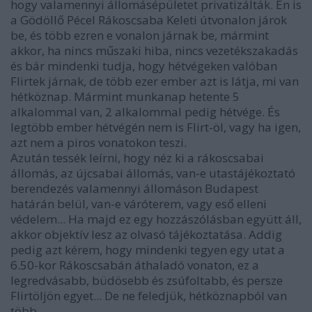
hogy valamennyi állomásépületet privatizálták. Én is
a Gödöllő Pécel Rákoscsaba Keleti útvonalon járok
be, és több ezren e vonalon járnak be, mármint
akkor, ha nincs műszaki hiba, nincs vezetékszakadás
és bár mindenki tudja, hogy hétvégeken valóban
Flirtek járnak, de több ezer ember azt is látja, mi van
hétköznap. Mármint munkanap hetente 5
alkalommal van, 2 alkalommal pedig hétvége. És
legtöbb ember hétvégén nem is Flirt-öl, vagy ha igen,
azt nem a piros vonatokon teszi.
Azután tessék leírni, hogy néz ki a rákoscsabai
állomás, az újcsabai állomás, van-e utastájékoztató
berendezés valamennyi állomáson Budapest
határán belül, van-e váróterem, vagy eső elleni
védelem... Ha majd ez egy hozzászólásban együtt áll,
akkor objektív lesz az olvasó tájékoztatása. Addig
pedig azt kérem, hogy mindenki tegyen egy utat a
6.50-kor Rákoscsabán áthaladó vonaton, ez a
legredvásabb, büdösebb és zsúfoltabb, és persze
Flirtöljön egyet... De ne feledjük, hétköznapból van
több