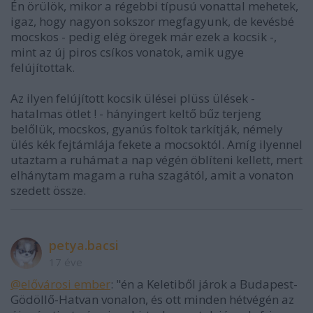
Én örülök, mikor a régebbi típusú vonattal mehetek,
igaz, hogy nagyon sokszor megfagyunk, de kevésbé
mocskos - pedig elég öregek már ezek a kocsik -,
mint az új piros csíkos vonatok, amik ugye
felújítottak.
Az ilyen felújított kocsik ülései plüss ülések -
hatalmas ötlet ! - hányingert keltő bűz terjeng
belőlük, mocskos, gyanús foltok tarkítják, némely
ülés kék fejtámlája fekete a mocsoktól. Amíg ilyennel
utaztam a ruhámat a nap végén öblíteni kellett, mert
elhánytam magam a ruha szagától, amit a vonaton
szedett össze.
petya.bacsi
17 éve
@elővárosi ember
: "én a Keletiből járok a Budapest-
Gödöllő-Hatvan vonalon, és ott minden hétvégén az