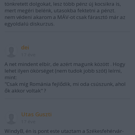
tönkretett dolgokat, lesz több pénz új kocsikra is,
mert megéri belénk, utasokba fektetni a pénzt.
nem védeni akarom a MÁV-ot csak fárasztó már az
egyoldalú diskurzus.
dei
17 éve
A net mindent elbír, de azért magunk között . Hogy
lehet ilyen ökörséget (nem tudok jobb szót) leírni,
mint:
"Csak míg Románia fejlődik, mi oda csúszunk, ahol
ők akkor voltak" ?
Utas Guszti
17 éve
WindyB, én is pont este utaztam a Székesfehérvár-