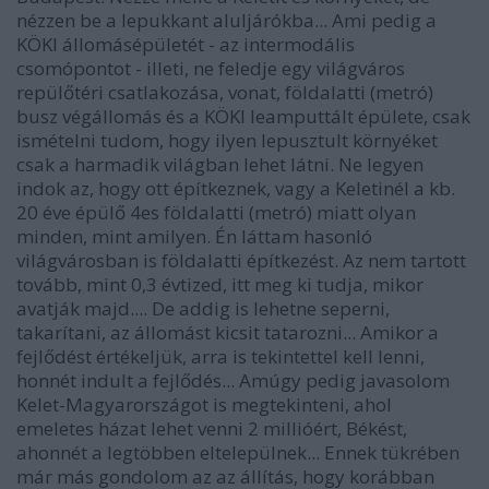
nézzen be a lepukkant aluljárókba... Ami pedig a
KÖKI állomásépületét - az intermodális
csomópontot - illeti, ne feledje egy világváros
repülőtéri csatlakozása, vonat, földalatti (metró)
busz végállomás és a KÖKI leamputtált épülete, csak
ismételni tudom, hogy ilyen lepusztult környéket
csak a harmadik világban lehet látni. Ne legyen
indok az, hogy ott építkeznek, vagy a Keletinél a kb.
20 éve épülő 4es földalatti (metró) miatt olyan
minden, mint amilyen. Én láttam hasonló
világvárosban is földalatti építkezést. Az nem tartott
tovább, mint 0,3 évtized, itt meg ki tudja, mikor
avatják majd.... De addig is lehetne seperni,
takarítani, az állomást kicsit tatarozni... Amikor a
fejlődést értékeljük, arra is tekintettel kell lenni,
honnét indult a fejlődés... Amúgy pedig javasolom
Kelet-Magyarországot is megtekinteni, ahol
emeletes házat lehet venni 2 millióért, Békést,
ahonnét a legtöbben eltelepülnek... Ennek tükrében
már más gondolom az az állítás, hogy korábban