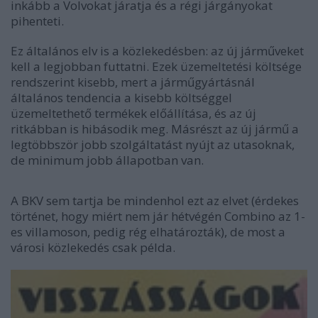
inkább a Volvokat járatja és a régi járgányokat
pihenteti.
Ez általános elv is a közlekedésben: az új járműveket
kell a legjobban futtatni. Ezek üzemeltetési költsége
rendszerint kisebb, mert a járműgyártásnál
általános tendencia a kisebb költséggel
üzemeltethető termékek előállítása, és az új
ritkábban is hibásodik meg. Másrészt az új jármű a
legtöbbször jobb szolgáltatást nyújt az utasoknak,
de minimum jobb állapotban van.
A BKV sem tartja be mindenhol ezt az elvet (érdekes
történet, hogy miért nem jár hétvégén Combino az 1-
es villamoson, pedig rég elhatározták), de most a
városi közlekedés csak példa.