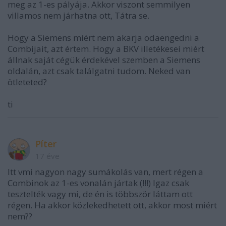
meg az 1-es pályája. Akkor viszont semmilyen
villamos nem járhatna ott, Tátra se.
Hogy a Siemens miért nem akarja odaengedni a
Combijait, azt értem. Hogy a BKV illetékesei miért
állnak saját cégük érdekével szemben a Siemens
oldalán, azt csak találgatni tudom. Neked van
ötleteted?
ti
Píter
17 éve
Itt vmi nagyon nagy sumákolás van, mert régen a
Combinok az 1-es vonalán jártak (!!!) Igaz csak
tesztelték vagy mi, de én is többször láttam ott
régen. Ha akkor közlekedhetett ott, akkor most miért
nem??