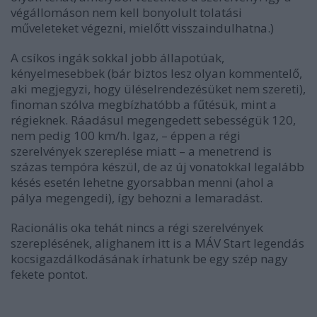
végállomáson nem kell bonyolult tolatási
műveleteket végezni, mielőtt visszaindulhatna.)
A csíkos ingák sokkal jobb állapotúak,
kényelmesebbek (bár biztos lesz olyan kommentelő,
aki megjegyzi, hogy üléselrendezésüket nem szereti),
finoman szólva megbízhatóbb a fűtésük, mint a
régieknek. Ráadásul megengedett sebességük 120,
nem pedig 100 km/h. Igaz, – éppen a régi
szerelvények szereplése miatt – a menetrend is
százas tempóra készül, de az új vonatokkal legalább
késés esetén lehetne gyorsabban menni (ahol a
pálya megengedi), így behozni a lemaradást.
Racionális oka tehát nincs a régi szerelvények
szereplésének, alighanem itt is a MÁV Start legendás
kocsigazdálkodásának írhatunk be egy szép nagy
fekete pontot.