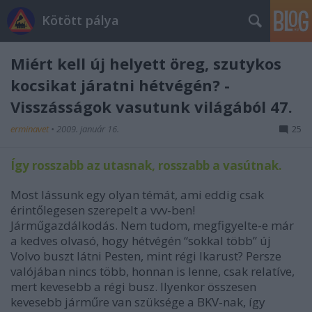
Kötött pálya
Miért kell új helyett öreg, szutykos
kocsikat járatni hétvégén? -
Visszásságok vasutunk világából 47.
erminavet
•
2009. január 16.
25
Így rosszabb az utasnak, rosszabb a vasútnak.
Most lássunk egy olyan témát, ami eddig csak
érintőlegesen szerepelt a vvv-ben!
Járműgazdálkodás. Nem tudom, megfigyelte-e már
a kedves olvasó, hogy hétvégén “sokkal több” új
Volvo buszt látni Pesten, mint régi Ikarust? Persze
valójában nincs több, honnan is lenne, csak relatíve,
mert kevesebb a régi busz. Ilyenkor összesen
kevesebb járműre van szüksége a BKV-nak, így