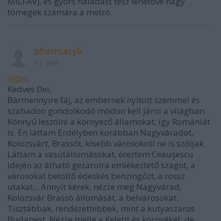
MILFAV), és gyors haladást tesz lehetővé nagy
tömegek számára a metró.
pharmacyli
17 éve
@dei
:
Kedves Dei,
Bármennyire fáj, az embernek nyitott szemmel és
szabadon gondolkodó módon kell járni a világban.
Könnyű leszólni a környező államokat, így Romániát
is. Én láttam Erdélyben korábban Nagyváradot,
Kolozsvárt, Brassót, kisebb városokról ne is szóljak.
Láttam a vasútállomásokat, éreztem Ceauşescu
idején az átható gezarolra emlékeztető szagot, a
városokat betöltő édeskés benzingőzt, a rossz
utakat... Annyit kérek, nézze meg Nagyvárad,
Kolozsvár Brassó állomását, a belvárosokat.
Tisztábbak, rendezettebbek, mint a kutyaszaros
Budapest. Nézze mellé a Keletit és környékét, de