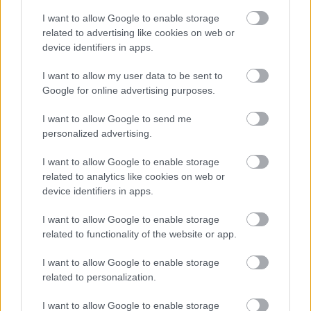
WindyB
I want to allow Google to enable storage
17 éve
related to advertising like cookies on web or
Tökéletesen egyetértek a cikkíróval. Január 10-én
device identifiers in apps.
szombaton BP-re mentem, gondoltam jó lesz az a
I want to allow my user data to be sent to
másfél óra a kellemesen temperált, tiszta és csöndes
Google for online advertising purposes.
Flirtön. Erre a régi szutyok kék termeskocsival kellett
zötyögnöm, hidegben, még az ablakon sem láttam
I want to allow Google to send me
ki. A Flirtöket kéne járatni szerintem is, olcsóbb,
personalized advertising.
jobb. De az a faszari MÁV-vezetőség biztos spórol
velük, nehogy kopjon (vagy esetleg jó legyen az
I want to allow Google to enable storage
utasnak).
related to analytics like cookies on web or
device identifiers in apps.
I want to allow Google to enable storage
WindyB
related to functionality of the website or app.
17 éve
Bocs, elfelejtettem az előbb, Székesfehérvárról
I want to allow Google to enable storage
utaztam Budapestre. Egyébként az is fáj, hogy pont
related to personalization.
a Balaton északi pártján járatják a legszutyokabb
I want to allow Google to enable storage
vagonokat. Tudja valaki, hogy miért?