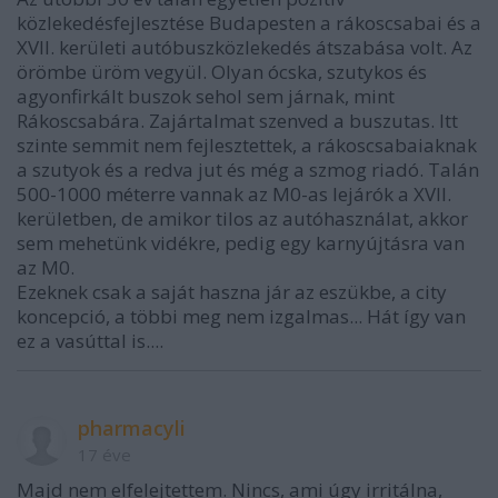
közlekedésfejlesztése Budapesten a rákoscsabai és a
XVII. kerületi autóbuszközlekedés átszabása volt. Az
örömbe üröm vegyül. Olyan ócska, szutykos és
agyonfirkált buszok sehol sem járnak, mint
Rákoscsabára. Zajártalmat szenved a buszutas. Itt
szinte semmit nem fejlesztettek, a rákoscsabaiaknak
a szutyok és a redva jut és még a szmog riadó. Talán
500-1000 méterre vannak az M0-as lejárók a XVII.
kerületben, de amikor tilos az autóhasználat, akkor
sem mehetünk vidékre, pedig egy karnyújtásra van
az M0.
Ezeknek csak a saját haszna jár az eszükbe, a city
koncepció, a többi meg nem izgalmas... Hát így van
ez a vasúttal is....
pharmacyli
17 éve
Majd nem elfelejtettem. Nincs, ami úgy irritálna,