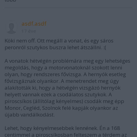
asdf.asdf
17 éve
Köki nem off. Ott megáll a vonat, és egy sáros
peronról szutykos buszra lehet átszállni. :(
A vonatok hétvégén problémára meg egy lehetséges
megoldás, hogy a motorvonatoknál szokott lenni
olyan, hogy rendszeres fővizsga. A hernyók esetleg
fővizsgáznak olyankor. A menetrendet meg úgy
alakították ki, hogy a hétvégén vizsgázó hernyók
helyett vannak ezek a csodálatos szutykok. A
piroscsíkos (állítólag kényelmes) csodák meg épp
Monor, Cegléd, Szolnok felé kapják olyankor az
újabb vandálkodást.
Lehet, hogy kényelmesebbek lennének. Én a 168
centimmel a piroscsíkosban felteszem a térdem az