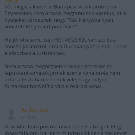
Sőt még csak nem is Budapest-vidék probléma.
Egyeseknek nem ártana megtanulni olvasniuk, akik
ilyeneket kérdeznek, hogy "Vác irányába ilyen
vonatot? Meg miért pont Vác?"
Ha jól olvasom, csak HÉTVÉGÉRŐL van szó és a
zónázó járatokról, ami a Dunakanyart jelenti. Tehát
elsősorban a turistáknak.
Nem ártana megnéznetek milyen mocskos és
lepukkant vonatok járnak ezen a vonalon és nem
ártana tisztában lennetek vele, hogy milyen
forgalmat bonyolít a váci elővárosi vonal.
Az Építész
17 éve
Üdv! Már hónapok óta olvasom ezt a blogot. Elég
jónak találom, bár nem minden cikkben értek egyet