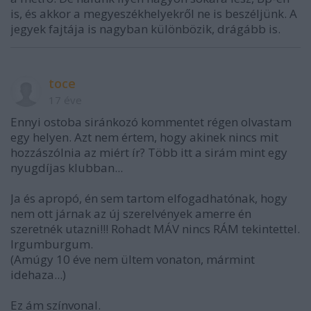
is, és akkor a megyeszékhelyekről ne is beszéljünk. A
jegyek fajtája is nagyban különbözik, drágább is.
toce
17 éve
Ennyi ostoba siránkozó kommentet régen olvastam
egy helyen. Azt nem értem, hogy akinek nincs mit
hozzászólnia az miért ír? Több itt a sirám mint egy
nyugdíjas klubban...
Ja és apropó, én sem tartom elfogadhatónak, hogy
nem ott járnak az új szerelvények amerre én
szeretnék utazni!!! Rohadt MÁV nincs RÁM tekintettel.
Irgumburgum.
(Amúgy 10 éve nem ültem vonaton, mármint
idehaza...)
Ez ám színvonal.