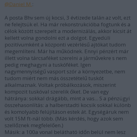
@Daniel M.
:
A posta Bhv sem új kocsi, 3 évtizede talán az volt, ezt
ne felejtsük el. Ha már rekonstrukcióba fogtunk és a
célok között szerepelt a modernizálás, akkor kicsit át
kellett volna gondolni ezt a dolgot. Egyedüli
pozitívumként a központi vezérlésű ajtókat tudom
megemlíteni. Már ha működnek. Ennyi pénzért már
illett volna tárcsaféket szerelni a járművekre s nem
pedig meghagyni a tuskóféket. Igen
nagymennyiségű vasport szór a környezetbe, nem
tudom miért nem más összetételű tuskót
alkalmaznak. Voltak próbálkozások, miszerint
kompozit tuskóval szerelik őket. De van egy
hátránya: sokkal drágább, mint a vas... S a pénzügyi
összehasonlítás: a halberstadti kocsik sokkal különb
és komolyabb felújításon estek át. Egységáruk nem
volt 15M ft-nál több. (Más kérdés, hogy azok sem
szellőznek megfelelően.)
Másik: a 100a vonal belátható időn belül nem lesz