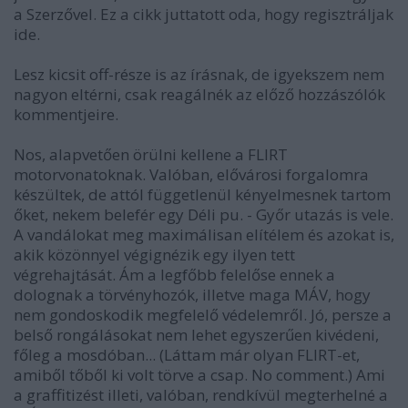
a Szerzővel. Ez a cikk juttatott oda, hogy regisztráljak
ide.
Lesz kicsit off-része is az írásnak, de igyekszem nem
nagyon eltérni, csak reagálnék az előző hozzászólók
kommentjeire.
Nos, alapvetően örülni kellene a FLIRT
motorvonatoknak. Valóban, elővárosi forgalomra
készültek, de attól függetlenül kényelmesnek tartom
őket, nekem belefér egy Déli pu. - Győr utazás is vele.
A vandálokat meg maximálisan elítélem és azokat is,
akik közönnyel végignézik egy ilyen tett
végrehajtását. Ám a legfőbb felelőse ennek a
dolognak a törvényhozók, illetve maga MÁV, hogy
nem gondoskodik megfelelő védelemről. Jó, persze a
belső rongálásokat nem lehet egyszerűen kivédeni,
főleg a mosdóban... (Láttam már olyan FLIRT-et,
amiből tőből ki volt törve a csap. No comment.) Ami
a graffitizést illeti, valóban, rendkívül megterhelné a