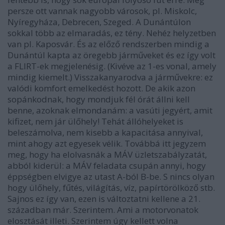
persze ott vannak nagyobb városok, pl. Miskolc,
Nyíregyháza, Debrecen, Szeged. A Dunántúlon
sokkal több az elmaradás, ez tény. Nehéz helyzetben
van pl. Kaposvár. És az előző rendszerben mindig a
Dunántúl kapta az öregebb járműveket és ez így volt
a FLIRT-ek megjelenésig. (Kivéve az 1-es vonal, amely
mindig kiemelt.) Visszakanyarodva a járművekre: ez
valódi komfort emelkedést hozott. De akik azon
sopánkodnak, hogy mondjuk fél órát állni kell
benne, azoknak elmondanám: a vasúti jegyért, amit
kifizet, nem jár ülőhely! Tehát állóhelyeket is
beleszámolva, nem kisebb a kapacitása annyival,
mint ahogy azt egyesek vélik. Továbbá itt jegyzem
meg, hogy ha elolvasnák a MÁV üzletszabályzatát,
abból kiderül: a MÁV feladata csupán annyi, hogy
éppségben elvigye az utast A-ból B-be. S nincs olyan
hogy ülőhely, fűtés, világítás, víz, papírtörölköző stb.
Sajnos ez így van, ezen is változtatni kellene a 21.
században már. Szerintem. Ami a motorvonatok
elosztását illeti. Szerintem úgy kellett volna