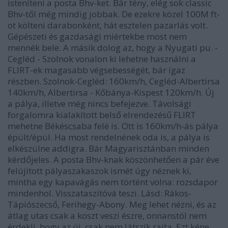
isteníteni a posta Bhv-ket. Bár tény, elég sok classic
Bhv-től még mindig jobbak. De ezekre közel 100M ft-
ot költeni darabonként, hát esztelen pazarlás volt.
Gépészeti és gazdasági miértekbe most nem
mennék bele. A másik dolog az, hogy a Nyugati pu. -
Cegléd - Szolnok vonalon ki lehetne használni a
FLIRT-ek magasabb végsebességét, bár igaz
részben. Szolnok-Cegléd: 160km/h, Cegléd-Albertirsa
140km/h, Albertirsa - Kőbánya-Kispest 120km/h. Új
a pálya, illetve még nincs befejezve. Távolsági
forgalomra kialakított belső elrendezésű FLIRT
mehetne Békéscsaba felé is. Ott is 160km/h-ás pálya
épült/épül. Ha most rendelnének oda is, a pálya is
elkészülne addigra. Bár Magyarisztánban minden
kérdőjeles. A posta Bhv-knak köszönhetően a pár éve
felújított pályaszakaszok ismét úgy néznek ki,
mintha egy kapavágás nem történt volna: rozsdapor
mindenhol. Visszataszítóvá teszi. Lásd: Rákos-
Tápiószecső, Ferihegy-Abony. Meg lehet nézni, és az
átlag utas csak a koszt veszi észre, onnanstól nem
érdekli, hogy az új, csak nem látszik rajta. Ezt kéne