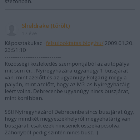
szezonban.
Sheldrake (törölt)
17 éve
Káposztakukac ·
felsulooktatas.blog.hu/
2009.01.20.
23:51:10
------------------------------
Közösségi közlekedés szempontjából az autópálya
mit sem ér... Nyíregyházára ugyanúgy 1 buszjárat
van, mint azelőtt és az ugyanúgy Polgárig megy a
pályán, mint azelőtt, hogy az M3-as Nyíregyházáig
leért volna. Debrecenbe ugyanúgy nincs buszjárat,
mint korábban.
Sőt! Nyíregyházáról Debrecenbe sincs buszjárat úgy,
hogy mindkét megyeszékhelyről megyehatárig van
buszjárat, csak ezek nincsenek összekapcsolva.
Záhonyból pedig szintén nincs busz. :)