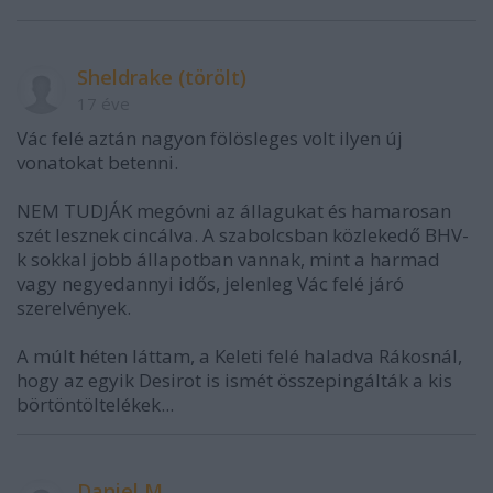
Sheldrake (törölt)
17 éve
Vác felé aztán nagyon fölösleges volt ilyen új
vonatokat betenni.
NEM TUDJÁK megóvni az állagukat és hamarosan
szét lesznek cincálva. A szabolcsban közlekedő BHV-
k sokkal jobb állapotban vannak, mint a harmad
vagy negyedannyi idős, jelenleg Vác felé járó
szerelvények.
A múlt héten láttam, a Keleti felé haladva Rákosnál,
hogy az egyik Desirot is ismét összepingálták a kis
börtöntöltelékek...
Daniel M.