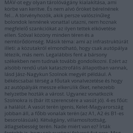
MÁV-ot egy olyan tárolóvágány kialakítása, ami
körbe van kerítve. És nem alvó őröket bérelnének
fel... A törvényhozók, akik persze valószínűleg
bolondok lennének vonattal utazni, nem hoznak
megfelelő szankciókat az ilyen tettek elkövetése
ellen. Szóval közöny minden téren és a
nemtörődömség. Másik téma: ami az infrastruktúrát
illeti: a közutakról elmondható, hogy csak autópálya
létezik, más nem. Legalábbis fent a bársony
székekben nem tudnak tovább gondolkozni. Ezért az
alsóbb rendű utak katasztrofális állapotban vannak,
lásd Jász-Nagykun Szolnok megyét például. A
békéscsabai térség a főutak vonalvezetése és hogy
az autópályák messze elkerülik őket, nehezebb
helyzetbe hozták a várost. Ugyanez vonatkozik
Szolnokra is (bár itt szerencsére a vasút jó). 4-es főút:
a halálút. A vasút terén igenis, Kelet-Magyarország
jobban áll, a főbb vonalak terén (az A1, A2 és B1-es
besorolásúak). Kétvágány, villamosítottság,
átlagsebesség terén. Nade miért van ez? Írták
fentebb is, hogy sok európai folyosó fut erre. Meg