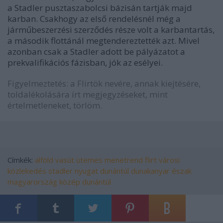
a Stadler pusztaszabolcsi bázisán tartják majd
karban. Csakhogy az első rendelésnél még a
járműbeszerzési szerződés része volt a karbantartás,
a második flottánál megtendereztették azt. Mivel
azonban csak a Stadler adott be pályázatot a
prekvalifikációs fázisban, jók az esélyei.
Figyelmeztetés: a Flirtök nevére, annak kiejtésére,
toldalékolására írt megjegyzéseket, mint
értelmetleneket, törlöm.
Címkék:
alföld
vasút
ütemes menetrend
flirt
városi
közlekedés
stadler
nyugat dunántúl
dunakanyar
észak
magyarország
közép dunántúl