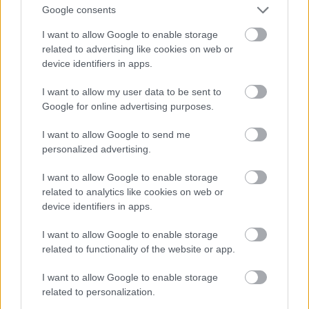
@Daniel M.
: Tudom, persze, de ha egyszer, de
Google consents
tényleg CSAK EGYSZER logikusan elmagyaráznák,
I want to allow Google to enable storage
hogy miért szarják le a vidéket, akkor elfogadnám.
related to advertising like cookies on web or
Szerintem ebből az új 30 darabból remek
device identifiers in apps.
eredményeket lehetne elérni a Balaton déli partján
(is).
I want to allow my user data to be sent to
Google for online advertising purposes.
tompysoft
I want to allow Google to send me
personalized advertising.
17 éve
@tompysoft
: mármint nem csak siófokig, hanem
I want to allow Google to enable storage
akász Bsztgyörgyig, neadjisten Keszthelyig.
related to analytics like cookies on web or
device identifiers in apps.
I want to allow Google to enable storage
Az Építész
related to functionality of the website or app.
17 éve
I want to allow Google to enable storage
@dontals
:
related to personalization.