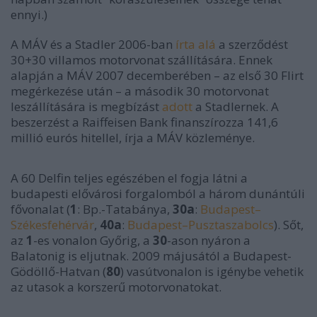
ennyi.)
A MÁV és a Stadler 2006-ban
írta alá
a szerződést
30+30 villamos motorvonat szállítására. Ennek
alapján a MÁV 2007 decemberében – az első 30 Flirt
megérkezése után – a második 30 motorvonat
leszállítására is megbízást
adott
a Stadlernek. A
beszerzést a Raiffeisen Bank finanszírozza 141,6
millió eurós hitellel, írja a MÁV közleménye.
A 60 Delfin teljes egészében el fogja látni a
budapesti elővárosi forgalomból a három dunántúli
fővonalat (
1
: Bp.-Tatabánya,
30a
:
Budapest–
Székesfehérvár
,
40a
:
Budapest–Pusztaszabolcs
). Sőt,
az
1
-es vonalon Győrig, a
30
-ason nyáron a
Balatonig is eljutnak. 2009 májusától a Budapest-
Gödöllő-Hatvan (
80
) vasútvonalon is igénybe vehetik
az utasok a korszerű motorvonatokat.