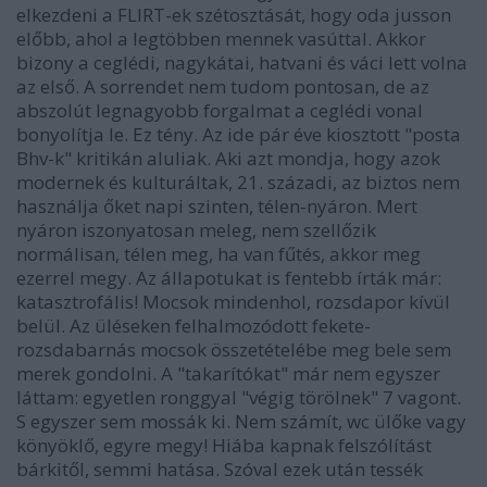
elkezdeni a FLIRT-ek szétosztását, hogy oda jusson
előbb, ahol a legtöbben mennek vasúttal. Akkor
bizony a ceglédi, nagykátai, hatvani és váci lett volna
az első. A sorrendet nem tudom pontosan, de az
abszolút legnagyobb forgalmat a ceglédi vonal
bonyolítja le. Ez tény. Az ide pár éve kiosztott "posta
Bhv-k" kritikán aluliak. Aki azt mondja, hogy azok
modernek és kulturáltak, 21. századi, az biztos nem
használja őket napi szinten, télen-nyáron. Mert
nyáron iszonyatosan meleg, nem szellőzik
normálisan, télen meg, ha van fűtés, akkor meg
ezerrel megy. Az állapotukat is fentebb írták már:
katasztrofális! Mocsok mindenhol, rozsdapor kívül
belül. Az üléseken felhalmozódott fekete-
rozsdabarnás mocsok összetételébe meg bele sem
merek gondolni. A "takarítókat" már nem egyszer
láttam: egyetlen ronggyal "végig törölnek" 7 vagont.
S egyszer sem mossák ki. Nem számít, wc ülőke vagy
könyöklő, egyre megy! Hiába kapnak felszólítást
bárkitől, semmi hatása. Szóval ezek után tessék