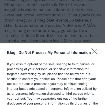
felfogniuk a döntéshozóknak. De az 1-es vonal
megállói is valami balkáni állapotúak, tisztelet a
kivételnek. Szóval azt mondom: FLIRT-et gyártassunk
itthon, s vegyük is meg őket, évente 30 kellene, s
akkor látszódna valami javulás. Vidékre is. A MÁV,
még mindig nem tudom, hogy gondolja, de a
személyszállítási liberalizáció után nem marad neki
semmi a mellékvonalakon kívül. Mert az utasok
döntenek majd, mit válsztanak. Fogja már fel, hogy
nemsokára vége a kényelmes monopolhelyzetnek! És
Blog -
Do Not Process My Personal Information
vonatkozik ez a volán társaságokra is. Remélem
azért nekünk utasoknak jobb lesz a piacnyitás, csak
If you wish to opt-out of the sale, sharing to third parties, or
győzzük kivárni... Azért remélem csak, mert nem
processing of your personal or sensitive information for
lehet előre tudni, jobb lesz-e az új szolgáltató...
targeted advertising by us, please use the below opt-out
Hacsak nem az ÖBB vagy DB lenne az... Végezetül
section to confirm your selection. Please note that after your
megköszönöm azoknak, akik elolvasták ezt a hosszú
opt-out request is processed you may continue seeing
kommentet! :) Sok FLIRT-öt mindenhová!
interest-based ads based on personal information utilized by
us or personal information disclosed to third parties prior to
your opt-out. You may separately opt-out of the further
disclosure of your personal information by third parties on the