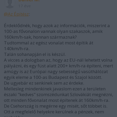
17 éve
@Az Építész
:
Érdeklődnék, hogy azok az információk, miszerint a
100-as fővonalon vannak olyan szakaszok, amik
160km/h-sak, honnan származnak?
Tudtommal az egész vonalat most építik át
140km/h-ra.
Talán sohanapján el is készül.
A vicces a dologban az, hogy az EU-nál lehetett volna
pályázni, és egy füst alatt 200+ km/h-ra építeni, mert
amúgy is az Európai nagy sebességű vasúthálózat
egyik eleme a 100-as Budapest és Szajol között.
De ugyebár ez senkinek sem az érdeke.
Mellesleg mindenkinek javaslom ezen a területen
északi "kedves" szomszédunkat Szlovákiát megnézni,
ott minden fővonalat most építenek át 160km/h-ra.
De Csehország is megérne egy misét, sőt többet is.
Ott a megfelelő helyekre kerülnek a pénzek, nem