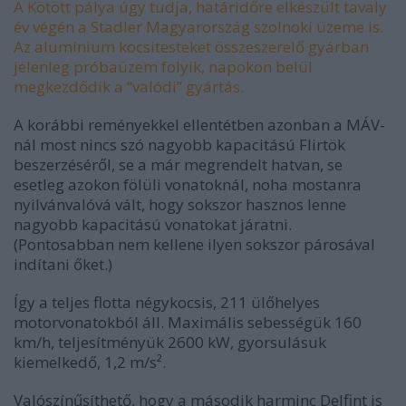
A Kötött pálya úgy tudja, határidőre elkészült tavaly
év végén a Stadler Magyarország szolnoki üzeme is.
Az alumínium kocsitesteket összeszerelő gyárban
jelenleg próbaüzem folyik, napokon belül
megkezdődik a “valódi” gyártás.
A korábbi reményekkel ellentétben azonban a MÁV-
nál most nincs szó nagyobb kapacitású Flirtök
beszerzéséről, se a már megrendelt hatvan, se
esetleg azokon fölüli vonatoknál, noha mostanra
nyilvánvalóvá vált, hogy sokszor hasznos lenne
nagyobb kapacitású vonatokat járatni.
(Pontosabban nem kellene ilyen sokszor párosával
indítani őket.)
Így a teljes flotta négykocsis, 211 ülőhelyes
motorvonatokból áll. Maximális sebességük 160
km/h, teljesítményük 2600 kW, gyorsulásuk
kiemelkedő, 1,2 m/s².
Valószínűsíthető, hogy a második harminc Delfint is