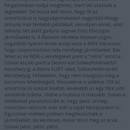
forgalomban tudja megtenni, mert ott utaznak a
legtöbbet. De hozzá kell tenni, hogy itt az
amortizáció is nagyságrendekkel nagyobb! Ahogy
láttunk már fentebb példákat, van olyan vonal, ahol
néhány hét alatt gallyra vágnak friss fővizsgás
járműveket is. A Balaton kérdése teljesen jogos.
Legalább nyáron lenne annyi esze a MÁV bácsinak,
hogy csoportosítson oda minőségi járműveket. Bár
lehet az ex NDK-s vendégeket pont a "retro" vonzza...
Szóval északi partra Desiro-kat Székesfehérvártól
Keszthelyig, a délire FLIRT-eket, Székesfehérvártól
Keszthelyig. Hihetetlen, hogy nem lovagolja meg a
turizmus lehetőségeit. Visszatérve a vidékre. Ott az
amortizáció sokkal kisebb, kevesebb az egy főre jutó
vandálok száma, illetve a kultúra is másabb. Sokan a
vidékieket parasztozzák le, nagy pesti úrinép,
miközben nézzünk már szét a saját háztájunkon is...
Egyszóval vidéken jobban megbecsülnék a
járműveket, de kérdéses, mikor térül meg az áruk...
Szóval pénz, pénz, pénz.