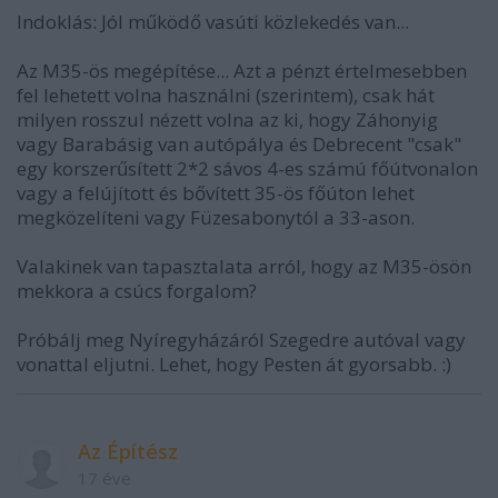
Indoklás: Jól működő vasúti közlekedés van...
Az M35-ös megépítése... Azt a pénzt értelmesebben
fel lehetett volna használni (szerintem), csak hát
milyen rosszul nézett volna az ki, hogy Záhonyig
vagy Barabásig van autópálya és Debrecent "csak"
egy korszerűsített 2*2 sávos 4-es számú főútvonalon
vagy a felújított és bővített 35-ös főúton lehet
megközelíteni vagy Füzesabonytól a 33-ason.
Valakinek van tapasztalata arról, hogy az M35-ösön
mekkora a csúcs forgalom?
Próbálj meg Nyíregyházáról Szegedre autóval vagy
vonattal eljutni. Lehet, hogy Pesten át gyorsabb. :)
Az Építész
17 éve