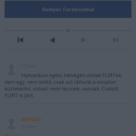
17 éve
Hatvanban egész hétvégén voltak FLIRTek,
nem egy, nem kettő, csak azt láttunk a vonalon
közlekedni, szóval: nem lesznek, vannak. Csatolt
FLIRT is járt.
dontals
17 éve
@Ape
: