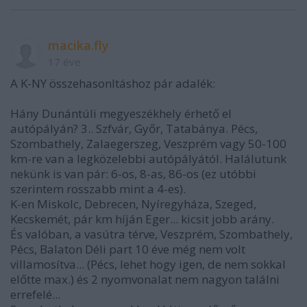
macika.fly
17 éve
A K-NY összehasonltáshoz pár adalék:
Hány Dunántúli megyeszékhely érhető el
autópályán? 3.. Szfvár, Győr, Tatabánya. Pécs,
Szombathely, Zalaegerszeg, Veszprém vagy 50-100
km-re van a legközelebbi autópályától. Halálutunk
nekünk is van pár: 6-os, 8-as, 86-os (ez utóbbi
szerintem rosszabb mint a 4-es).
K-en Miskolc, Debrecen, Nyíregyháza, Szeged,
Kecskemét, pár km híján Eger... kicsit jobb arány.
És valóban, a vasútra térve, Veszprém, Szombathely,
Pécs, Balaton Déli part 10 éve még nem volt
villamosítva... (Pécs, lehet hogy igen, de nem sokkal
előtte max.) és 2 nyomvonalat nem nagyon találni
errefelé...