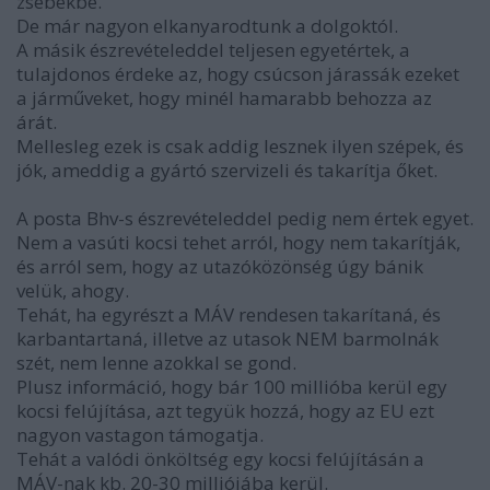
zsebekbe.
De már nagyon elkanyarodtunk a dolgoktól.
A másik észrevételeddel teljesen egyetértek, a
tulajdonos érdeke az, hogy csúcson járassák ezeket
a járműveket, hogy minél hamarabb behozza az
árát.
Mellesleg ezek is csak addig lesznek ilyen szépek, és
jók, ameddig a gyártó szervizeli és takarítja őket.
A posta Bhv-s észrevételeddel pedig nem értek egyet.
Nem a vasúti kocsi tehet arról, hogy nem takarítják,
és arról sem, hogy az utazóközönség úgy bánik
velük, ahogy.
Tehát, ha egyrészt a MÁV rendesen takarítaná, és
karbantartaná, illetve az utasok NEM barmolnák
szét, nem lenne azokkal se gond.
Plusz információ, hogy bár 100 millióba kerül egy
kocsi felújítása, azt tegyük hozzá, hogy az EU ezt
nagyon vastagon támogatja.
Tehát a valódi önköltség egy kocsi felújításán a
MÁV-nak kb. 20-30 milliójába kerül.