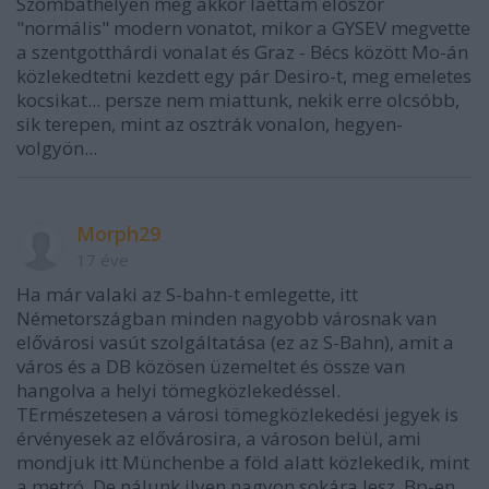
Szombathelyen meg akkor láéttam előszőr
"normális" modern vonatot, mikor a GYSEV megvette
a szentgotthárdi vonalat és Graz - Bécs között Mo-án
közlekedtetni kezdett egy pár Desiro-t, meg emeletes
kocsikat... persze nem miattunk, nekik erre olcsóbb,
sik terepen, mint az osztrák vonalon, hegyen-
volgyön...
Morph29
17 éve
Ha már valaki az S-bahn-t emlegette, itt
Németországban minden nagyobb városnak van
elővárosi vasút szolgáltatása (ez az S-Bahn), amit a
város és a DB közösen üzemeltet és össze van
hangolva a helyi tömegközlekedéssel.
TErmészetesen a városi tömegközlekedési jegyek is
érvényesek az elővárosira, a városon belül, ami
mondjuk itt Münchenbe a föld alatt közlekedik, mint
a metró. De nálunk ilyen nagyon sokára lesz, Bp-en