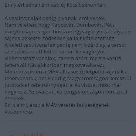
Ennyiért soha nem kap új kocsit sehonnan.
A vasútvonalak pedig olyanok, amilyenek.
Nem véletlen, hogy Kaposvár, Dombovár, Pécs
irányba sajnos igen hosszan egyvágányos a pálya, ez
sajnos békeszerződésben vállalt kötelezettség.
A keleti vasútvonalak pedig nem kizárólag a varsói
szerződés miatt lettek hamar kétvágányos
villamosított vonalak, hanem azért, mert a vasúti
teherszállítás akkoriban megkövetelte ezt.
Ma már szintén a MÁV áldásos üzletpolitikájának a
tehervonatok, amik eddig Magyarországon keresztül
jutottak el keletről-nyugatra, és vissza, most már
nagyrészt Szlovákián, és Lengyelországon keresztül
mennek.
Ez is a mi, azaz a MÁV vezetés hülyeségének
köszönhető.
Daniel M.