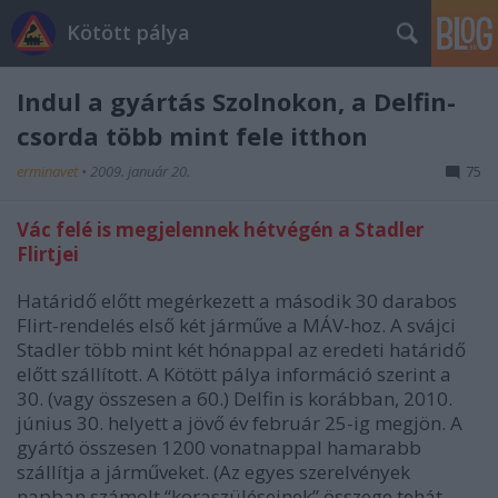
Kötött pálya
Indul a gyártás Szolnokon, a Delfin-
csorda több mint fele itthon
erminavet
•
2009. január 20.
75
Vác felé is megjelennek hétvégén a Stadler
Flirtjei
Határidő előtt megérkezett a második 30 darabos
Flirt-rendelés első két járműve a MÁV-hoz. A svájci
Stadler több mint két hónappal az eredeti határidő
előtt szállított. A Kötött pálya információ szerint a
30. (vagy összesen a 60.) Delfin is korábban, 2010.
június 30. helyett a jövő év február 25-ig megjön. A
gyártó összesen 1200 vonatnappal hamarabb
szállítja a járműveket. (Az egyes szerelvények
napban számolt “koraszüléseinek” összege tehát