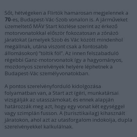
Sőt, hétvégeken a Flirtök hamarosan megjelennek a
70
-es, Budapest-Vác-Szob vonalon is. A járműveket
üzemeltető MÁV Start közlése szerint az érkező
motorvonatokkal először fokozatosan a zónázó
járatokat (amelyek Szob és Vác között mindenhol
megállnak, utána viszont csak a fontosabb
állomásokon) “töltik föl”. Az innen felszabaduló
régebbi Ganz-motorvonatok így a hagyományos,
mozdonyos szerelvények helyére léphetnek a
Budapest-Vác személyvonatokban.
A pontos szerelvényforduló kidolgozása
folyamatban van, a Start azt ígéri, munkatársai
vizsgálják az utasszámokat, és ennek alapján
határozzák meg azt, hogy egy vonat két egységgel
vagy szimplán fusson. A (turisztikailag) kihasznált
járatokon, ahol azt az utasforgalom indokolja, dupla
szerelvényekkel kalkulálnak.