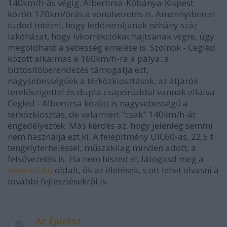
140km/h-ás végig. Albertirsa-Kőbánya-Kispest
között 120km/órás a vonalvezetés is. Amennyiben el
tudod intézni, hogy ledózeroljanak néhány száz
lakóházat, hogy ívkorrekciókat hajtsanak végre, úgy
megoldható a sebesség emelése is. Szolnok - Cegléd
között alkalmas a 160km/h-ra a pálya: a
biztosítóberendezés támogatja ezt,
nagysebességűek a térközkiosztások, az átjárók
terelőszigettel és dupla csapórúddal vannak ellátva.
Cegléd - Albertirsa között is nagysebességű a
térközkiosztás, de valamiért "csak" 140km/h-át
engedélyeztek. Más kérdés az, hogy jelenleg semmi
nem használja ezt ki. A felépítmény UIC60-as, 22,5 t
tengelyterheléssel, műszakilag minden adott, a
felsővezeték is. Ha nem hiszed el, látogasd meg a
www.nif.hu
oldalt, ők az illetések, s ott lehet olvasni a
további fejlesztésekről is.
Az Építész