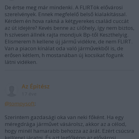
De értse meg már mindenki. A FLIRTök elővárosi
szerelvények. Ennek megfelelő belső kialakítással.
Kérdem én hova rakná a kétgyerekes család cuccát
az út idejére? Kevés benne az ülőhely, így nem biztos,
h szívesen állnék rajta mondjuk Bp-től Keszthelyig.
Elismerem h kellene új jármű vidékre, de nem FLIRT.
Van a piacon kínálat oda való járművekből is, de
erősen kétlem, h mostanában új kocsikat fogunk
látni vidéken.
Az Építész
17 éve
@tompysoft
:
Szerintem gazdasági oka van neki főként. Ha egy
méregdrága járművet vásárolsz, akkor az a célod,
hogy minél hamarabb behozza az árát. Ezért csúcsra
kell(ene) járatni. És azt legfőképp az elővárosi