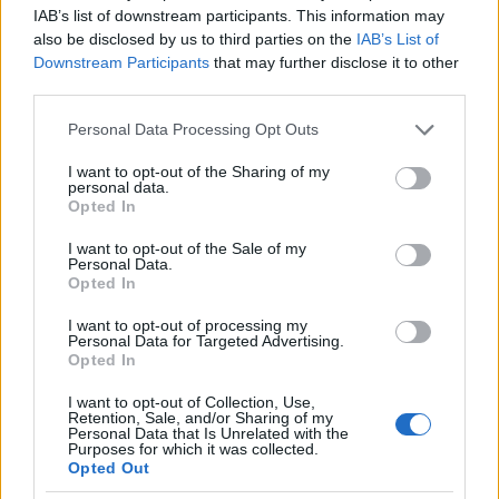
dontals
IAB’s list of downstream participants. This information may
17 éve
also be disclosed by us to third parties on the
IAB’s List of
@Az Építész
:
Downstream Participants
that may further disclose it to other
Egyetértek mindennel, amit írtál!
third parties.
Nem akarsz véletlenül máv vezető lenni? :)
Please note that this website/app uses one or more Google
Personal Data Processing Opt Outs
services and may gather and store information including but
not limited to your visit or usage behaviour. You may click to
I want to opt-out of the Sharing of my
personal data.
grant or deny consent to Google and its third-party tags to
avogadro00
Opted In
use your data for below specified purposes in below Google
17 éve
consent section.
I want to opt-out of the Sale of my
Nyugati-Vác vonalon miért van az hogy egyes
Personal Data.
Opted In
szerelvény 8 kocsiból áll, mig a többi csak 3-4
kocsiból. Tudom, hogy másfajta vonatok, de mégis
I want to opt-out of processing my
szerintem meg lehetne oldani, hogy mindig
Personal Data for Targeted Advertising.
megfelelő kocsi legyen.
Opted In
I want to opt-out of Collection, Use,
Retention, Sale, and/or Sharing of my
Personal Data that Is Unrelated with the
tompysoft
Purposes for which it was collected.
Opted Out
17 éve