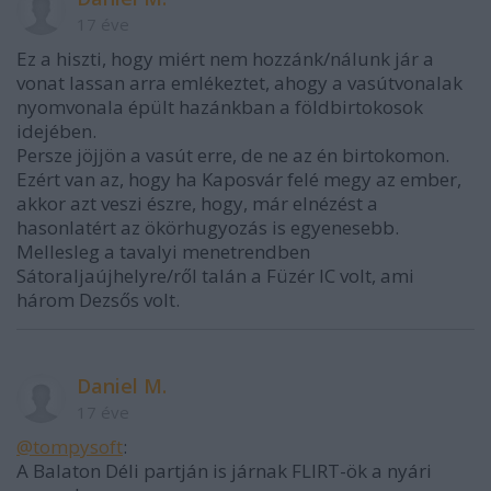
17 éve
Ez a hiszti, hogy miért nem hozzánk/nálunk jár a
vonat lassan arra emlékeztet, ahogy a vasútvonalak
nyomvonala épült hazánkban a földbirtokosok
idejében.
Persze jöjjön a vasút erre, de ne az én birtokomon.
Ezért van az, hogy ha Kaposvár felé megy az ember,
akkor azt veszi észre, hogy, már elnézést a
hasonlatért az ökörhugyozás is egyenesebb.
Mellesleg a tavalyi menetrendben
Sátoraljaújhelyre/ről talán a Füzér IC volt, ami
három Dezsős volt.
Daniel M.
17 éve
@tompysoft
:
A Balaton Déli partján is járnak FLIRT-ök a nyári