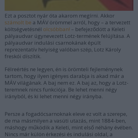
Ezt a posztot nyár óta akarom megírni. Akkor
számolt be
a MÁV örömmel arról, hogy – a tervezett
költségvetésnél
olcsóbban!
– befejeződött a Keleti
pályaudvar úgynevezett Lotz-termének felújítása. A
pályaudvar indulási csarnokának épült
reprezentatív helyiség valóban szép, Lotz Károly
freskói díszítik.
Félreértés ne legyen, én is örömteli fejleménynek
tartom, hogy ilyen igényes darabja is akad már a
MÁV világának. A baj nem ez. A baj az, hogy a Lotz-
teremnek nincs funkciója. Be lehet menni négy
irányból, és ki lehet menni négy irányba.
Persze a fogadócsarnoknak eleve ez volt a szerepe,
de ma másmilyen a vasúti utazás, mint 1884-ben,
máshogy működik a Keleti, mint első néhány évében.
Nincs már külön érkezési és indulási oldal, a