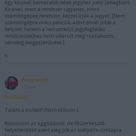
egy kicsivel hamarabb lehet jegyhez jutni (átlagban).
Kicsivel, mert a rendszer ugyanaz, nincs
számítógépes rendszer, kézzel írják a jegyet. [Nem
számítógépre nincs pénzük, azért ennél jobb a
helyzet, hanem a nemzetközi jegyfoglalási
rendszer(ek)hez nem sikerült még csatlakozni,
némileg leegyszerűsítve.]
ti
erminavet
17 éve
@pitiáner
:
Találó a nicked! (Nem először.)
Köszönöm az aggódásod, de főszerkesztő-
helyettesként azért elég jók az esélyeim címlapra