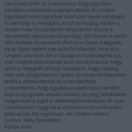
vasút helyzetét. Az is evidencia, hogy egy ilyen
páratlan műemléket meg kell védeni. Ez történt.
Egyszóval rossz logikával kapcsolsz össze két dolgot
és hát hogy is mondjam, kicsit demagóg módon a
szépen sikerült Lotzterem felújításból eljutsz a
nemzetközi pénztárak állapotáig. Azt hiszem a kettőt
nem kellene összemosni. Persze az lenne a legjobb,
ha az Egész keletit cak-pakk felújítanák, mint pl.a
szegedi állomást. De az újságírói tisztességhez (jaj,
már megint moralizálok) az is hozzátartozna, hogy
arról is rebegnél néhány mondatot, hogy meddig
nem volt látogatható a Terem, és milyen erőfeszítést
tettek a restaurátorok és a vasútépítész
szakemberek, hogy egyátalán elkészüljön mindez.
Szóval nyugottan anyázz tovább, én meg fenntartom
magamnak a jogot a véleményformálására, és csak
csodálkozom, hogy ha a stílusom kicsit cinikusabb
pont annak fáj legjobban, aki szintén sokszor
cinikus. Mély tisztelettel:
Forrás Imre