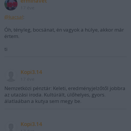
erminavet
17 éve
@kacsa!
:
Óh, tényleg, bocsánat, én vagyok a hülye, akkor már
értem.
ti
Kopi3.14
17 éve
Nemzetközi pénztár: Keleti, eredményjelzőtől jobbra
az utazási iroda. Kultúrált, ülőhelyes, gyors.
álatlaában a kutya sem megy be.
Kopi3.14