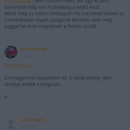
@erminavet
: nem tudom miért, de úgy érzem,
szerinted még van különbség a kettő közt.
Nézd meg az index címlapját! Ha szerinted ezeket az
irományokat olyan újságírók készítik, akik még
joggal kérik ki maguknak a firkász jelzőt...
erminavet
17 éve
@szilárdan...
:
Én magamról beszéltem itt. A többi pedig nem
témája ennek a blognak.
ti
szilárdan...
17 éve