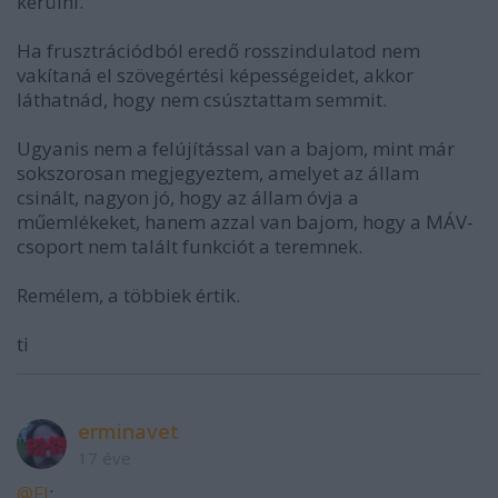
kerülni.
Ha frusztrációdból eredő rosszindulatod nem
vakítaná el szövegértési képességeidet, akkor
láthatnád, hogy nem csúsztattam semmit.
Ugyanis nem a felújítással van a bajom, mint már
sokszorosan megjegyeztem, amelyet az állam
csinált, nagyon jó, hogy az állam óvja a
műemlékeket, hanem azzal van bajom, hogy a MÁV-
csoport nem talált funkciót a teremnek.
Remélem, a többiek értik.
ti
erminavet
17 éve
@FI
: