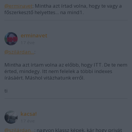
@erminavet
: Mintha azt írtad volna, hogy te vagy a
főszerkesztő helyettes... na mind1.
erminavet
17 éve
@szilárdan...
:
Mintha azt írtam volna az előbb, hogy ITT. De te nem
érted, mindegy. Itt nem felelek a többi indexes
írásáért. Máshol vitázhatunk erről.
ti
kacsa!
17 éve
@szilárdan...
: nagyon klassz képek, kár hogy privát