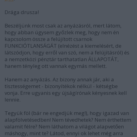
Drága drusza!
Beszéljünk most csak az anyázásról, mert látom,
hogy abban úgysem győzlek meg, hogy nem én
kapcsolom össze a felújított csarnok
FUNKCIÓTLANSÁGÁT (elnézést a kiemelésért, de
látszódjon, hogy erről van szó, nem a felújításról) és
a nemzetközi pénztár tarthatatlan ÁLLAPOTÁT,
hanem tényleg ott vannak egymás mellett.
Hanem az anyázás. Az bizony annak jár, aki a
tisztességemet - bizonyítékok nélkül - kétségbe
vonja. Erre ugyanis egy újságírónak kényesnek kell
lennie.
Tegyük föl (bár ne engedjük meg!), hogy igazad van
alapfölvetésedben! Nem tévedhetek? Nem érthettem
valamit félre? Nem láthatom a világot alapvetően
máshogy, mint te? Látod, ennyi ok lehet még arra