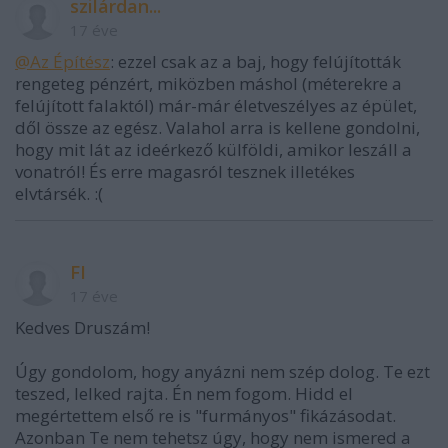
szilárdan...
17 éve
@Az Építész
: ezzel csak az a baj, hogy felújították
rengeteg pénzért, miközben máshol (méterekre a
felújított falaktól) már-már életveszélyes az épület,
dől össze az egész. Valahol arra is kellene gondolni,
hogy mit lát az ideérkező külföldi, amikor leszáll a
vonatról! És erre magasról tesznek illetékes
elvtársék. :(
FI
17 éve
Kedves Druszám!
Úgy gondolom, hogy anyázni nem szép dolog. Te ezt
teszed, lelked rajta. Én nem fogom. Hidd el
megértettem első re is "furmányos" fikázásodat.
Azonban Te nem tehetsz úgy, hogy nem ismered a