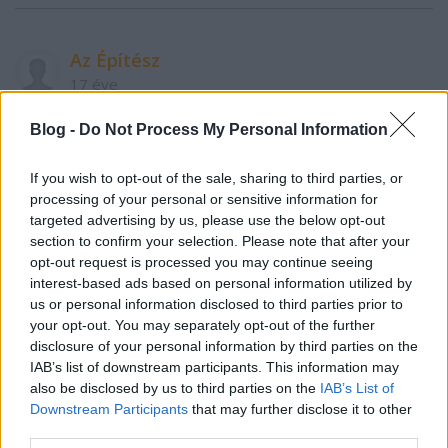
Az Építész
17 éve
@szilárdan...
:
Blog -
Do Not Process My Personal Information
Például az az oldala, ahonnan a 80-as troli indul.
If you wish to opt-out of the sale, sharing to third parties, or
Igen láttam sajnos. :(
processing of your personal or sensitive information for
targeted advertising by us, please use the below opt-out
section to confirm your selection. Please note that after your
Mnofőnix
opt-out request is processed you may continue seeing
17 éve
interest-based ads based on personal information utilized by
us or personal information disclosed to third parties prior to
Ha a közeljövőben külföldre szeretnék menni
your opt-out. You may separately opt-out of the further
vonnattal, akkor van Budapesten valahol kultúrált
disclosure of your personal information by third parties on the
színvonalú nemzetközi jegypénztár?
IAB’s list of downstream participants. This information may
also be disclosed by us to third parties on the
IAB’s List of
Mert ezek szerint a Keleti jegypénztárba nem
Downstream Participants
that may further disclose it to other
érdemes menni.
third parties.