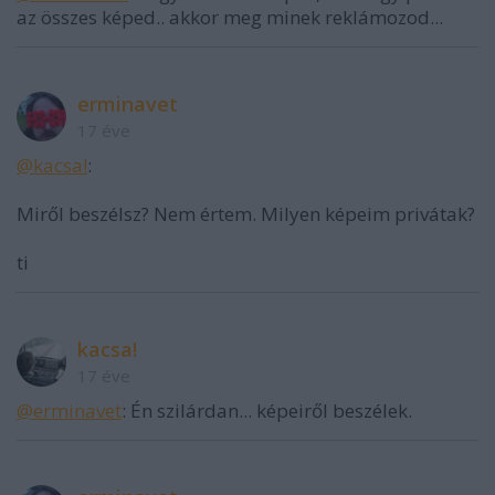
az összes képed.. akkor meg minek reklámozod...
erminavet
17 éve
@kacsa!
:
Miről beszélsz? Nem értem. Milyen képeim privátak?
ti
kacsa!
17 éve
@erminavet
: Én szilárdan... képeiről beszélek.