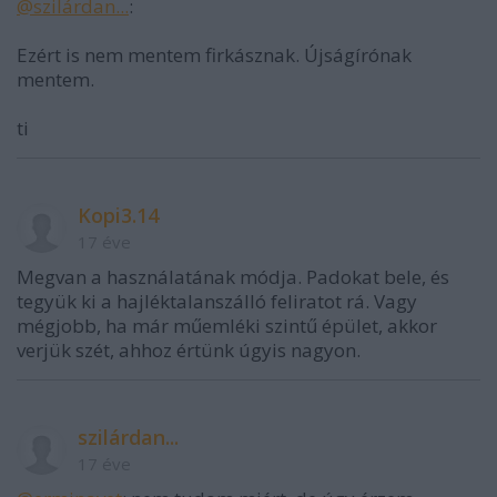
@szilárdan...
:
Ezért is nem mentem firkásznak. Újságírónak
mentem.
ti
Kopi3.14
17 éve
Megvan a használatának módja. Padokat bele, és
tegyük ki a hajléktalanszálló feliratot rá. Vagy
mégjobb, ha már műemléki szintű épület, akkor
verjük szét, ahhoz értünk úgyis nagyon.
szilárdan...
17 éve