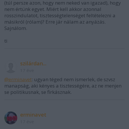
(túl persze azon, hogy nem neked van igazad), hogy
nem értünk egyet. Miért kell akkor azonnal
rosszindulatot, tisztességtelenséget feltételezni a
másikról (rólam)? Erre jár nálam az anyázás.
Sajnálom.
ti
szilárdan...
17 éve
@erminavet
: ugyan téged nem ismerlek, de szvsz
manapság, aki kényes a tisztességére, az ne menjen
se politikusnak, se firkásznak.
erminavet
17 éve