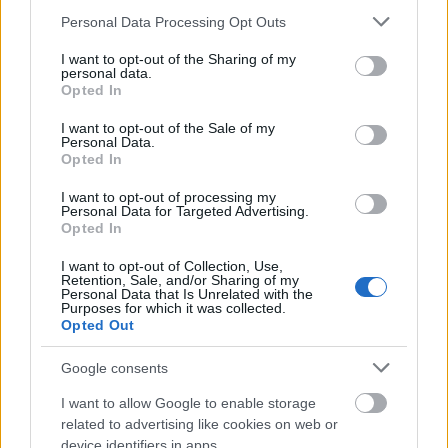
Please note that this website/app uses one or more Google
Personal Data Processing Opt Outs
services and may gather and store information including but
pitiáner
not limited to your visit or usage behaviour. You may click to
I want to opt-out of the Sharing of my
personal data.
17 éve
grant or deny consent to Google and its third-party tags to
Opted In
use your data for below specified purposes in below Google
Bár a cikk nem említi, de nem is emeli ki, hogy ez a
consent section.
I want to opt-out of the Sale of my
felújítás nem MÁV forrásból történt, mivel a
Personal Data.
főpályaudvar állami tulajdonban van. A cím ("A MÁV
Opted In
múzeumot játszik szolgáltatás helyett") viszont azt
sugallja, hogy a MÁV inkább látványos felújításokra
I want to opt-out of processing my
Personal Data for Targeted Advertising.
szórja a pénzt a kiszolgáló létesítmények fejlesztése
Opted In
helyett. Ez erős csúsztatás ebben az esetben. De
nyilván így lehet címlapra kerülni.
I want to opt-out of Collection, Use,
Retention, Sale, and/or Sharing of my
Personal Data that Is Unrelated with the
Purposes for which it was collected.
Opted Out
szilárdan...
17 éve
Google consents
@Mnofőnix
: kulturált rövid úval és nincs. Egyik
I want to allow Google to enable storage
gusztustalanabb, mint a másik. :(
related to advertising like cookies on web or
device identifiers in apps.