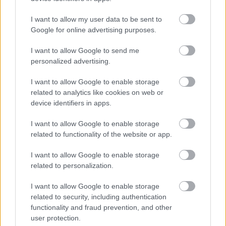
I want to allow my user data to be sent to
KiNG
Google for online advertising purposes.
17 éve
I want to allow Google to send me
Eszembe jutott a madridi Atocha pályaudvar (ahol a
personalized advertising.
robbantás volt). Ott a jó nagy területen, ami a pu.
régi része volt, trópusi növénykertet hoztak létre.
I want to allow Google to enable storage
Talán ide is az kellene, azok termelnék a zoxigént.
related to analytics like cookies on web or
device identifiers in apps.
De ha lenne annyi agya a MÁV-nak, amennyit
elvárhatnánk tőle, akkor már régen elválaszthatta
I want to allow Google to enable storage
volna az IC-vágányokat, és ezt a termet kényelmes
related to functionality of the website or app.
váróteremmé alakíthatta volna, padokkal,
idegenforgalmi irodával, európai színvonalú
I want to allow Google to enable storage
mosdókkal, kis büfével. Mert szerintem a magasabb
related to personalization.
komfortfokozaton utazóknak simán lehetne ezzel a
kedvében járni.
I want to allow Google to enable storage
related to security, including authentication
functionality and fraud prevention, and other
user protection.