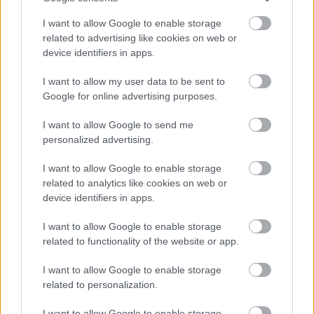
17 éve
@pietreg
: Oké, azt hiszem igazából itt csak velem
I want to allow Google to enable storage
van a baj, hogy utálok a mobillal szütyögni.
related to advertising like cookies on web or
device identifiers in apps.
I want to allow my user data to be sent to
tsimora
Google for online advertising purposes.
17 éve
I want to allow Google to send me
És akinek nem Java-s a telefonja, az most lemaradt
personalized advertising.
erről. Ez kétféle ember lehet: az egyik, akinek túl
olcsó/régi a telefonja, a másik akinek iPhone-ja van.
I want to allow Google to enable storage
related to analytics like cookies on web or
device identifiers in apps.
Manyizga (törölt)
I want to allow Google to enable storage
17 éve
related to functionality of the website or app.
A képernyőt mutatom meg az ellenőrnek? :)
I want to allow Google to enable storage
related to personalization.
Screenshot+photoshop? LOL.
I want to allow Google to enable storage