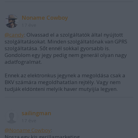
Noname Cowboy
17 éve
@candy
: Olvassad el a szolgáltatók által nyújtott
szolgáltatásokat. Minden szolgáltatónak van GPRS
szolgáltatása. Sőt ennél sokkal gyorsabb is.
Gondolom egy jegy pedig nem generál olyan nagy
adatfogralmat.
Ennek az elektronkus jegynek a megoldása csak a
BKV számára megoldhatatlan rejtély. Vagy nem
tudják eldönteni melyik haver mutyijía legyen.
sailingman
17 éve
@Noname Cowboy
:
Nosza egy kis gerillamarketing.