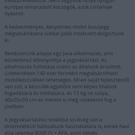
inkább elvetettük. Nem vagyunk hülye nyugat-
európai elmaradott köcsögök, azok csinálnak
ilyesmit.
A kedvezményes, kényelmes mobil buszjegy
megvásárlására sokkal jobb módszert dolgoztunk
ki.
Rendszerünk alapja egy Java alkalmazás, ami
közvetlenül lebonyolítja a jegyvásárlást. Az
alkalmazás futtatása csakis az általunk árusított,
üzleteinkben 140 ezer forintért megvásárolható
mobilkészüléken lehetséges. Mivel saját fejlesztésről
van szó, a készülék egyelőre nem képes hívások
fogadására és indítására, és 13 kg-os súlya,
40x20x30 cm-es mérete is még csökkenni fog a
jövőben.
A jegyvásárláshoz továbbá szükség van a
drótmnélküli hálózatunk használatára is, ennek havi
díja jelenleg 8000 Ft + ÁFA, amit ötéves