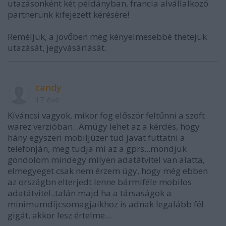
utazásonként két példányban, francia alvállalkozó
partnerünk kifejezett kérésére!
Reméljük, a jövőben még kényelmesebbé thetejük
utazását, jegyvásárlását.
candy
17 éve
Kíváncsi vagyok, mikor fog először feltűnni a szoft
warez verzióban...Amúgy lehet az a kérdés, hogy
hány egyszeri mobiljúzer tud javat futtatni a
telefonján, meg tudja mi az a gprs...mondjuk
gondolom mindegy milyen adatátvitel van alatta,
elmegyeget csak nem érzem úgy, hogy még ebben
az országbn elterjedt lenne bármiféle mobilos
adatátvitel..talán majd ha a társaságok a
minimumdíjcsomagjaikhoz is adnak legalább fél
gigát, akkor lesz értelme...