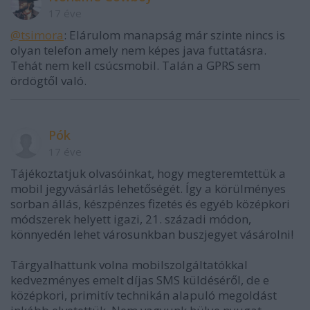
17 éve
@tsimora
: Elárulom manapság már szinte nincs is
olyan telefon amely nem képes java futtatásra.
Tehát nem kell csúcsmobil. Talán a GPRS sem
ördögtől való.
Pók
17 éve
Tájékoztatjuk olvasóinkat, hogy megteremtettük a
mobil jegyvásárlás lehetőségét. Így a körülményes
sorban állás, készpénzes fizetés és egyéb középkori
módszerek helyett igazi, 21. századi módon,
könnyedén lehet városunkban buszjegyet vásárolni!
Tárgyalhattunk volna mobilszolgáltatókkal
kedvezményes emelt díjas SMS küldéséről, de e
középkori, primitív technikán alapuló megoldást