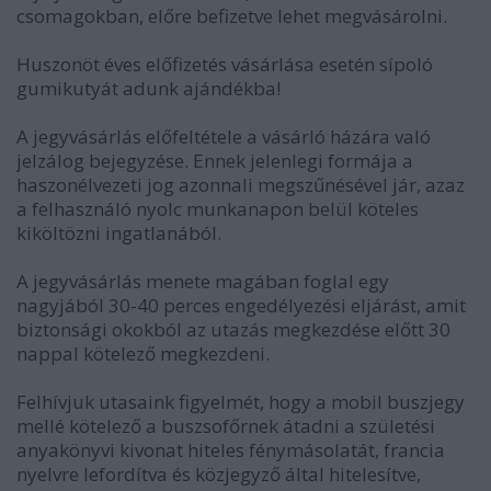
csomagokban, előre befizetve lehet megvásárolni.
Huszonöt éves előfizetés vásárlása esetén sípoló
gumikutyát adunk ajándékba!
A jegyvásárlás előfeltétele a vásárló házára való
jelzálog bejegyzése. Ennek jelenlegi formája a
haszonélvezeti jog azonnali megszűnésével jár, azaz
a felhasználó nyolc munkanapon belül köteles
kiköltözni ingatlanából.
A jegyvásárlás menete magában foglal egy
nagyjából 30-40 perces engedélyezési eljárást, amit
biztonsági okokból az utazás megkezdése előtt 30
nappal kötelező megkezdeni.
Felhívjuk utasaink figyelmét, hogy a mobil buszjegy
mellé kötelező a buszsofőrnek átadni a születési
anyakönyvi kivonat hiteles fénymásolatát, francia
nyelvre lefordítva és közjegyző által hitelesítve,