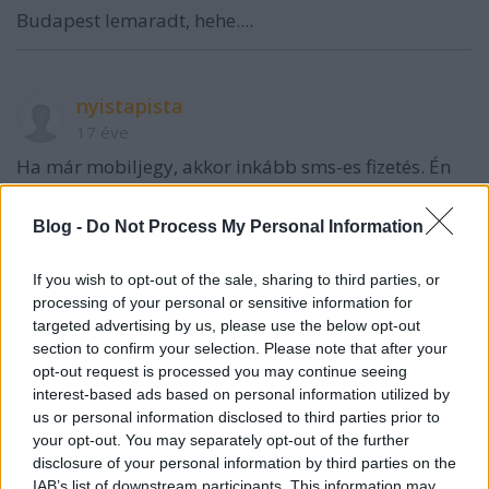
Budapest lemaradt, hehe....
nyistapista
17 éve
Ha már mobiljegy, akkor inkább sms-es fizetés. Én
biztos nem tökölnék azzal, hogy a megállóban
nekiálljak bepötyögni a bankkártyám számát. De
Blog -
Do Not Process My Personal Information
legalább van, ahol fejlesztenek.
If you wish to opt-out of the sale, sharing to third parties, or
processing of your personal or sensitive information for
RMP
targeted advertising by us, please use the below opt-out
section to confirm your selection. Please note that after your
17 éve
opt-out request is processed you may continue seeing
A bankkártya számát elég egyszer elmenteni a
interest-based ads based on personal information utilized by
mobilodon lévő szoftverbe, el tudja menteni.
us or personal information disclosed to third parties prior to
your opt-out. You may separately opt-out of the further
disclosure of your personal information by third parties on the
IAB’s list of downstream participants. This information may