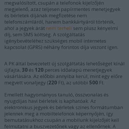
megvalósított, csupán a telefonok kijelzőjén
megjelenő, azaz teljesen papírmentes menetjegyek
és bérletek díjának megfizetése nem
telefonszámláról, hanem bankkártyáról történik,
ahol a jegyek árát
nem terheli
sem plusz kényelmi
díj, sem SMS költség. A szolgáltatás
igénybevételéhez szükséges mobil internetes
kapcsolat (GPRS) néhány forintos díja viszont igen.
A PK által bevezetett új szolgáltatás lehetőséget kínál
újfajta,
30
és
120
perces időalapú menetjegyek
vásárlására. Az előbbi annyiba kerül, mint egy előre
megvett vonaljegy (
220
Ft), az utóbbi
500
Ft.
Emellett hagyományos tanuló, összvonalas és
nyugdíjas havi bérletek is kaphatóak. Az
elektronikus jegyek és bérletek színes formátumban
jelennek meg a mobiltelefonok képernyőjén, így
bemutatásukhoz csupán a mobilunk kijelzőjét kell
felmutatni a buszvezetőnek vagy az ellenőrnek. A