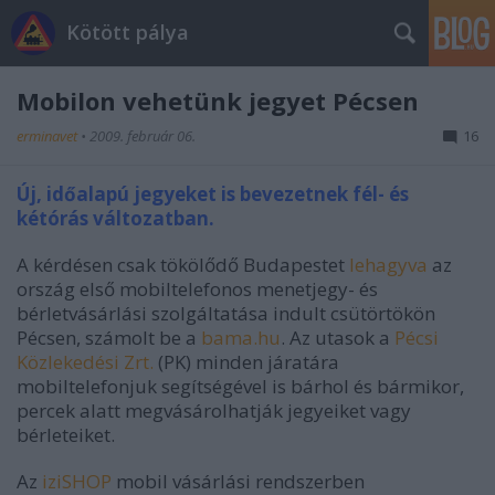
Kötött pálya
Mobilon vehetünk jegyet Pécsen
erminavet
•
2009. február 06.
16
Új, időalapú jegyeket is bevezetnek fél- és
kétórás változatban.
A kérdésen csak tökölődő Budapestet
lehagyva
az
ország első mobiltelefonos menetjegy- és
bérletvásárlási szolgáltatása indult csütörtökön
Pécsen, számolt be a
bama.hu
. Az utasok a
Pécsi
Közlekedési Zrt.
(PK) minden járatára
mobiltelefonjuk segítségével is bárhol és bármikor,
percek alatt megvásárolhatják jegyeiket vagy
bérleteiket.
Az
iziSHOP
mobil vásárlási rendszerben