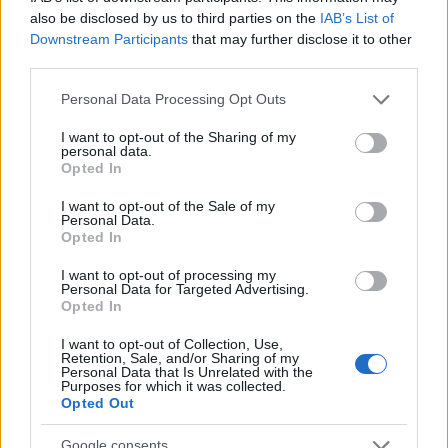
mesz86
also be disclosed by us to third parties on the
IAB’s List of
17 éve
Downstream Participants
that may further disclose it to other
Ebből is látszik, hogy az elektronikus jegy nem egy
third parties.
utópisztikus, távoli jövőbe mutató dolog, ami csak a
Please note that this website/app uses one or more Google
Personal Data Processing Opt Outs
burzsuj nyugatiaknak áll rendelkezésre. Talán
services and may gather and store information including but
ébresztő lesz a BKV-nak. Hajrá Pécs!
not limited to your visit or usage behaviour. You may click to
I want to opt-out of the Sharing of my
personal data.
grant or deny consent to Google and its third-party tags to
Opted In
use your data for below specified purposes in below Google
consent section.
pro_
I want to opt-out of the Sale of my
Personal Data.
17 éve
Opted In
@nyistapista
: Ha emeltdíjas SMS-sel fizetnél, akkor
I want to opt-out of processing my
nem 220 Ft, hanem 440 Ft lenne egy jegy. A
Personal Data for Targeted Advertising.
bankkártya számát el tudod menteni a telefonra
Opted In
telepített szoftverrel, így csak egy ötjegyű kódot kell
I want to opt-out of Collection, Use,
megadnod a vásárláshoz.
Retention, Sale, and/or Sharing of my
Personal Data that Is Unrelated with the
Purposes for which it was collected.
Opted Out
nyistapista
Google consents