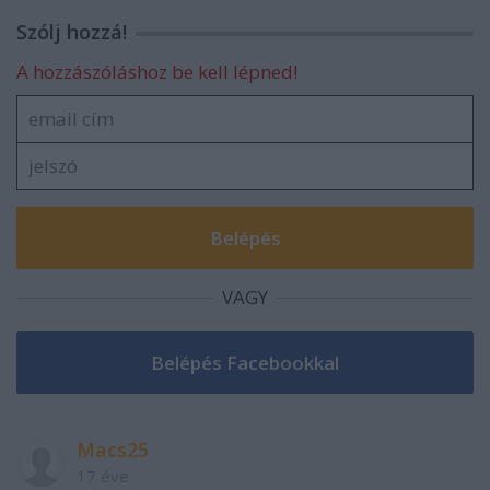
Szólj hozzá!
A hozzászóláshoz be kell lépned!
VAGY
Macs25
17 éve