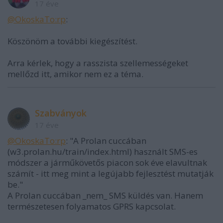
17 éve
@OkoskaTo:rp
:
Köszönöm a további kiegészítést.
Arra kérlek, hogy a rasszista szellemességeket
mellőzd itt, amikor nem ez a téma.
Szabványok
17 éve
@OkoskaTo:rp
: "A Prolan cuccában
(w3.prolan.hu/train/index.html) használt SMS-es
módszer a járműkövetős piacon sok éve elavultnak
számít - itt meg mint a legújabb fejlesztést mutatják
be."
A Prolan cuccában _nem_ SMS küldés van. Hanem
természetesen folyamatos GPRS kapcsolat.