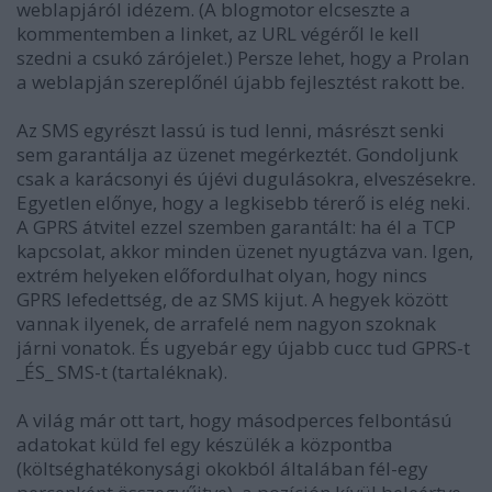
weblapjáról idézem. (A blogmotor elcseszte a
kommentemben a linket, az URL végéről le kell
szedni a csukó zárójelet.) Persze lehet, hogy a Prolan
a weblapján szereplőnél újabb fejlesztést rakott be.
Az SMS egyrészt lassú is tud lenni, másrészt senki
sem garantálja az üzenet megérkeztét. Gondoljunk
csak a karácsonyi és újévi dugulásokra, elveszésekre.
Egyetlen előnye, hogy a legkisebb térerő is elég neki.
A GPRS átvitel ezzel szemben garantált: ha él a TCP
kapcsolat, akkor minden üzenet nyugtázva van. Igen,
extrém helyeken előfordulhat olyan, hogy nincs
GPRS lefedettség, de az SMS kijut. A hegyek között
vannak ilyenek, de arrafelé nem nagyon szoknak
járni vonatok. És ugyebár egy újabb cucc tud GPRS-t
_ÉS_ SMS-t (tartaléknak).
A világ már ott tart, hogy másodperces felbontású
adatokat küld fel egy készülék a központba
(költséghatékonysági okokból általában fél-egy