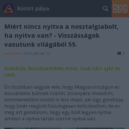
Kötött pálya
Miért nincs nyitva a nosztalgiabolt,
ha nyitva van? - Visszásságok
vasutunk világából 55.
erminavet
•
2009. február 23.
5
Indoklás, bocsánatkérés nincs, csak zárt ajtó és
cetli.
Én tisztában vagyok vele, hogy Magyarországon ez
bocsánatos bűnnek számít, bizonyára olvasóim,
kommentelőim között is lesz majd, aki úgy gondolja,
hogy (már megint) fölöslegesen kötözködöm, de én
meg azt gondolom, hogy egy bolt legyen nyitva,
amikor a nyitva tartás szerint nyitva van.