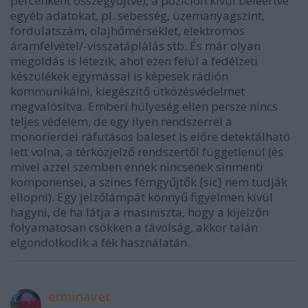
percenként összegyűjtve), a pozíción kívül beleértve
egyéb adatokat, pl. sebesség, üzemanyagszint,
fordulatszám, olajhőmérséklet, elektromos
áramfelvétel/-visszatáplálás stb. És már olyan
megoldás is létezik, ahol ezen felül a fedélzeti
készülékek egymással is képesek rádión
kommunikálni, kiegészítő ütközésvédelmet
megvalósítva. Emberi hülyeség ellen persze nincs
teljes védelem, de egy ilyen rendszerrel a
monorierdei ráfutásos baleset is előre detektálható
lett volna, a térközjelző rendszertől függetlenül (és
mivel azzel szemben ennek nincsenek sínmenti
komponensei, a színes fémgyűjtők [sic] nem tudják
ellopni). Egy jelzőlámpát könnyű figyelmen kívül
hagyni, de ha látja a masiniszta, hogy a kijelzőn
folyamatosan csökken a távolság, akkor talán
elgondolkodik a fék használatán.
erminavet