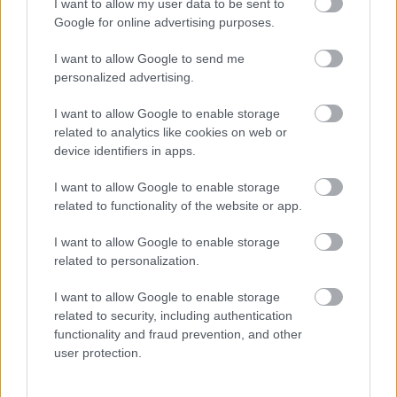
I want to allow my user data to be sent to
Google for online advertising purposes.
VAGY
I want to allow Google to send me
personalized advertising.
I want to allow Google to enable storage
related to analytics like cookies on web or
device identifiers in apps.
OkoskaTo:rp
17 éve
I want to allow Google to enable storage
Kedves erminavet! Az Index címlapra kikerült videód
related to functionality of the website or app.
ide nem postoltad, ezért kénytelen vagyok itt
I want to allow Google to enable storage
kommentálni.
related to personalization.
A Prolan cuccában
I want to allow Google to enable storage
(
w3.prolan.hu/train/index.html)
használt SMS-es
related to security, including authentication
módszer a járműkövetős piacon sok éve elavultnak
functionality and fraud prevention, and other
számít - itt meg mint a legújabb fejlesztést mutatják
user protection.
be. Az árát nem tudom, de GPRS kapcsolatos (tehát
nem csak körzethatárokon értesítést küldő, hanem