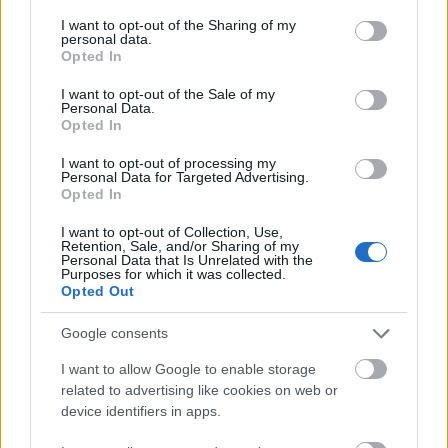
services and may gather and store information including but
not limited to your visit or usage behaviour. You may click to
I want to opt-out of the Sharing of my
Tömpe jelent a vasútról
personal data.
grant or deny consent to Google and its third-party tags to
Opted In
use your data for below specified purposes in below Google
consent section.
I want to opt-out of the Sale of my
Personal Data.
Nosztalgiavonat a bezárt vasúton –
Opted In
NKPK 83.
I want to opt-out of processing my
Personal Data for Targeted Advertising.
Opted In
I want to opt-out of Collection, Use,
Szólj hozzá!
Retention, Sale, and/or Sharing of my
Personal Data that Is Unrelated with the
Purposes for which it was collected.
A hozzászóláshoz be kell lépned!
Opted Out
Google consents
I want to allow Google to enable storage
related to advertising like cookies on web or
device identifiers in apps.