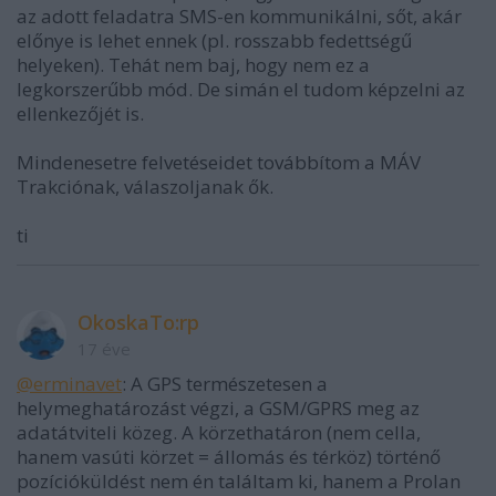
az adott feladatra SMS-en kommunikálni, sőt, akár
előnye is lehet ennek (pl. rosszabb fedettségű
helyeken). Tehát nem baj, hogy nem ez a
legkorszerűbb mód. De simán el tudom képzelni az
ellenkezőjét is.
Mindenesetre felvetéseidet továbbítom a MÁV
Trakciónak, válaszoljanak ők.
ti
OkoskaTo:rp
17 éve
@erminavet
: A GPS természetesen a
helymeghatározást végzi, a GSM/GPRS meg az
adatátviteli közeg. A körzethatáron (nem cella,
hanem vasúti körzet = állomás és térköz) történő
pozícióküldést nem én találtam ki, hanem a Prolan