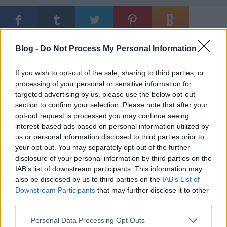
Ajánlott bejegyzések:
Blog -
Do Not Process My Personal Information
If you wish to opt-out of the sale, sharing to third parties, or
Hagyományos menetrendváltás,
processing of your personal or sensitive information for
hagyományos problémák
targeted advertising by us, please use the below opt-out
section to confirm your selection. Please note that after your
opt-out request is processed you may continue seeing
X. mozdony grand prix, VI. étkezőkocsi-
interest-based ads based on personal information utilized by
találkozó és I. krampácsverseny a tízéves
us or personal information disclosed to third parties prior to
vasúttörténeti parkban
your opt-out. You may separately opt-out of the further
disclosure of your personal information by third parties on the
IAB’s list of downstream participants. This information may
also be disclosed by us to third parties on the
IAB’s List of
Nekünk miért nincs olyan jó interaktív
Downstream Participants
that may further disclose it to other
térképecskénk, mint a cseheknek?
third parties.
Please note that this website/app uses one or more Google
Personal Data Processing Opt Outs