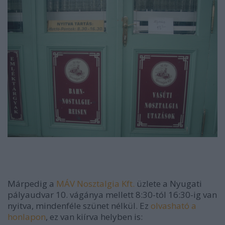
Márpedig a
MÁV Nosztalgia Kft.
üzlete a Nyugati
pályaudvar 10. vágánya mellett 8:30-tól 16:30-ig van
nyitva, mindenféle szünet nélkül. Ez
olvasható a
honlapon
, ez van kiírva helyben is: