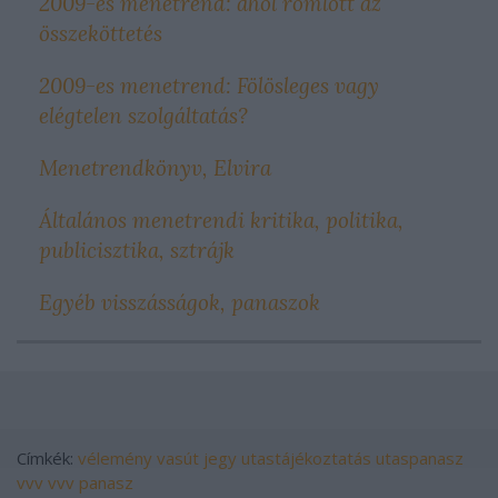
2009-es menetrend: ahol romlott az
összeköttetés
2009-es menetrend: Fölösleges vagy
elégtelen szolgáltatás?
Menetrendkönyv, Elvira
Általános menetrendi kritika, politika,
publicisztika, sztrájk
Egyéb visszásságok, panaszok
Címkék:
vélemény
vasút
jegy
utastájékoztatás
utaspanasz
vvv
vvv panasz