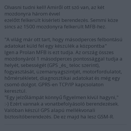
Olvasni tudni kell! Amiről ott szó van, az két
mozdonyra három évvel
ezelőtt felkerült kisérleti berendezés. Semmi köze
sincs az 1500 mozdonyra felkerült MFB-hez.
"A világ már ott tart, hogy másodperces felbontású
adatokat küld fel egy készülék a központba"
Igen a Prolan MFB is ezt tudja. Az ország összes
mozdonyáról 1 másodperces pontossággal tudja a
helyét, sebességét (GPS _és_ teloc szerint),
fogyasztását, üzemanyagszintjét, motorfordulatot,
hőmérsékletet, diagnosztikai adatokat és még egy
csomó dolgot. GPRS-en TCP/IP kapcsolaton
keresztül.
"Egy jelzőlámpát könnyű figyelmen kívül hagyni,"
:-) Ezért vannak a vonatbefolyásoló berendezések.
Valóban készül GPS alapú mellékvonali
biztosítóberendezés. De ez majd ha lesz GSM-R.