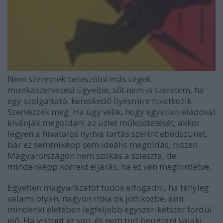
Nem szeretnék beleszólni más cégek
munkaszervezési ügyeibe, sőt nem is szeretem, ha
egy szolgáltató, kereskedő ilyesmire hivatkozik.
Szervezzék meg. Ha úgy vélik, hogy egyetlen eladóval
kívánják megoldani az üzlet működtetését, akkor
legyen a hivatalos nyitva tartás szerint ebédszünet,
bár ez semmiképp sem ideális megoldás, hiszen
Magyarországon nem szokás a szieszta, de
mindenképp korrekt eljárás, ha ez van meghirdetve.
Egyetlen magyarázatot tudok elfogadni, ha tényleg
valami olyan, nagyon ritka ok jött közbe, ami
mindenki életében legfeljebb egyszer-kétszer fordul
elő. Ha viszont ez van, és nem tud beugrani valaki