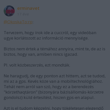
erminavet
17 éve
@OkoskaTo:rp
:
Tervezem, hogy írok ide a cuccról, egy videóban
ugye korlátozott az információ mennyisége.
Biztos nem értek a témához annyira, mint te, de az is
biztos, hogy van, amiben nincs igazad.
Pl. volt közbeszerzés, ezt mondták.
Ne haragudj, de egy ponton azt hittem, azt se tudod,
mi az a gps. Kevés köze van a mobiltechnológiához.
Tehát nem arról van szó, hogy ez a berendezés
"körzethaqtáron" (bizonyára bázisállomás-körzetre
gondolsz) küld értesítést, hiszen gps-en alapul.
Azt is el tudom képzelni, hogy tökéletesen elegendő