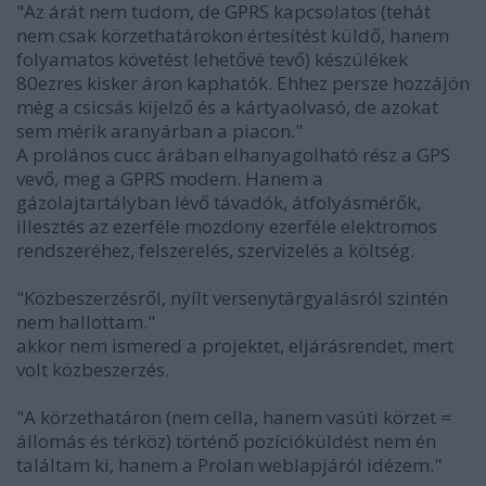
"Az árát nem tudom, de GPRS kapcsolatos (tehát
nem csak körzethatárokon értesítést küldő, hanem
folyamatos követést lehetővé tevő) készülékek
80ezres kisker áron kaphatók. Ehhez persze hozzájön
még a csicsás kijelző és a kártyaolvasó, de azokat
sem mérik aranyárban a piacon."
A prolános cucc árában elhanyagolható rész a GPS
vevő, meg a GPRS modem. Hanem a
gázolajtartályban lévő távadók, átfolyásmérők,
illesztés az ezerféle mozdony ezerféle elektromos
rendszeréhez, felszerelés, szervizelés a költség.
"Közbeszerzésről, nyílt versenytárgyalásról szintén
nem hallottam."
akkor nem ismered a projektet, eljárásrendet, mert
volt közbeszerzés.
"A körzethatáron (nem cella, hanem vasúti körzet =
állomás és térköz) történő pozícióküldést nem én
találtam ki, hanem a Prolan weblapjáról idézem."