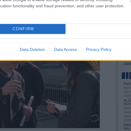
BKV-f
nsnek, több árkategóriában, több célcsoportnak szervezünk utakat.
cation functionality and fraud prevention, and other user protection.
Busz
k jönnek el a tipikusan fél-másfélmillió forintos díjú, 3-10 napos
Útel
Tóta
CONFIRM
VASÚ
Ütem
Flirt
Város
Data Deletion
Data Access
Privacy Policy
Hogya
Sínd
Kisv
Útépí
Papp
egy 
egy t
senk
az 'Ü
M@s
jobb
számo
irrac
(
2016
Kant
ikke 