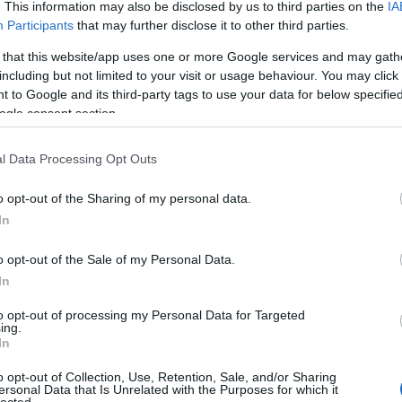
szánt, Budapestre is átjáró RailJetjében például nem különösebben
» A 
. This information may also be disclosed by us to third parties on the
IA
» Ind
Participants
that may further disclose it to other third parties.
mozg
» Zö
» De 
 that this website/app uses one or more Google services and may gath
lassú
eresi is a fejlesztési lehetőséget, be is akarnak lépni az IRCG-be,
including but not limited to your visit or usage behaviour. You may click 
» A 
 gyűjteni. Egyébként az oroszok is tagjelöltek, de az Amtrak is
refo
 to Google and its third-party tags to use your data for below specifi
lük egyelőre együttműködésről van szó, nem belépésről, annyira más az
» El 
ogle consent section.
inkább egy gyorsétkezdére hasonlít egy étkezőkocsi, az európai
Közö
endéglőhöz áll közel. A svájci vasútnál például most az a jelszó: vissza
közl
» Kin
ton készül egyfajta attrakcióként. A Nosztalgia, a Start, vagy a szlovák
mene
l Data Processing Opt Outs
zülő ételeket preferálja.
» Mi
Gábo
 szolgáltatásnak?
utál
o opt-out of the Sharing of my personal data.
» Me
csi-használat Európában a válság ellenére növekszik, igaz, az ott elköltött
ki a 
In
őségű távolsági közlekedésben (ezt többnyire IC-nek nevezik) általában
hetőség, az adott vasút legmagasabb kategóriájú vonataiba mindenképp be
Ahol nagyobb távolságú gyorsvonatok közlekednek (Lengyelország,
o opt-out of the Sale of my Personal Data.
rvégia, Oroszország), a távolsági gyorsvonatokon sem maradhat éhes,
In
¤ Még
ikban is egyre fontosabb, hogy szolgáljanak föl reggelit.
án?
¤ Me
to opt-out of processing my Personal Data for Targeted
hófrá
ing.
¤ Vas
In
Boto
¤ Fa
miért
o opt-out of Collection, Use, Retention, Sale, and/or Sharing
¤ Ké
ersonal Data that Is Unrelated with the Purposes for which it
csopo
lected.