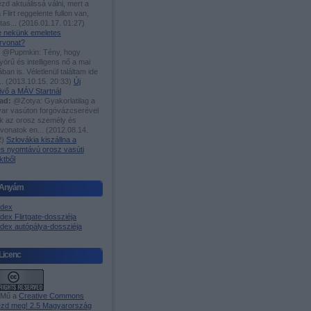
zd aktuálissá válni, mert a
 Flirt reggelente fullon van,
utas...
(
2016.01.17. 01:27
)
-e nekünk emeletes
rvonat?
@Pupmkin: Tény, hogy
örű és intelligens nő a mai
ában is. Véletlenül találtam ide
..
(
2013.10.15. 20:33
)
Új
ivő a MÁV Startnál
ad:
@Zotya: Gyakorlatilag a
ar vasúton forgóvázcserével
ak az orosz személy és
rvonatok en...
(
2012.08.14.
2
)
Szlovákia kiszállna a
es nyomtávú orosz vasúti
ktből
Anyám
ndex
dex Flirtgate-dossziéja
ndex autópálya-dossziéja
Licenc
 Mű a
Creative Commons
zd meg! 2.5 Magyarország