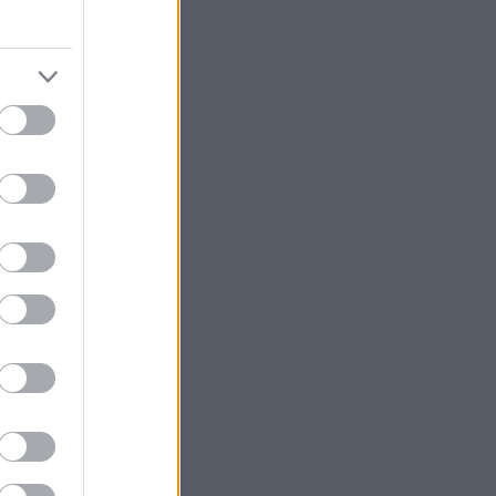
sem találják a felelősöket a
nál
fő délutánig zárul le a
zsgálat a hófrászról
ÁV-nál nincs felelős
asúti hivatal bele akar szólni a
Start új igazgatóságának
élyi összetételébe
 a hófrász igazi felelősei a
csoportnál?
MÁV évek óta vakon repül
ÁV Start visszatéríti a jegyek
a hómizériában pórul
knak
úgják a MÁV-Start
gatóságát
EKE miniszteri intézkedést
t a január 2-i MÁV-os
rány miatt
MÁV-csoport az év első
anapján teljes csődöt
ott
Vasutasok dolgoznak
Hasonló témák
fo - Mestska
sköz - Hamster+NZA
- Megint Állunk Vazze