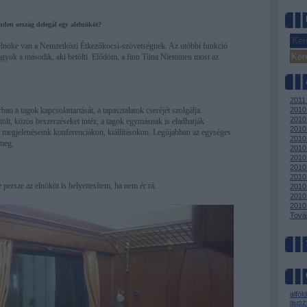
inden ország delegál egy alelnököt?
elnöke van a Nemzetközi Étkezőkocsi-szövetségnek. Az utóbbi funkció
vagyok a második, aki betölti. Elődöm, a finn Tiina Nieminen most az
2011
an a tagok kapcsolattartását, a tapasztalatok cseréjét szolgálja.
2010
2010
tölt, közös beszerzéseket intéz, a tagok egymásnak is eladhatják
2010
 megjelenéseink konferenciákon, kiállításokon. Legújabban az egységes
2010
 meg.
2010
2010 
2010 
2010
 persze az elnököt is helyettesítem, ha nem ér rá.
2010 
2010
2010
Tová
alföld
auszt