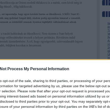
kezőkocsija az Orient-eredetű tikfakocsi is a miénk, ezen kívül még öt
ig étkező-, félig hálókocsik.
 azt tapasztalja, hogy egyre kevésbé fontos az étkezőkocsi. A MÁV Start IC-
tik meg (például Szeged felé), részben pedig egyszerűen lemarad a vonatról,
asutasok az érdeklődő utasnak ilyenkor legfeljebb vállrándítással adnak
N
je
T
 a vasúti kultúrának az étkezőkocsi. Nem tisztem a Start helyett
V
I
 hogy erőfeszítéseket tesznek a helyzet javítására. Rövidesen indul
A
termek üzemeltetésére. A cél, hogy egységesebb, színvonalasabb legyen
v
abb, felújított kocsikat is beszerezni.
24
p
Ú
In
m
Az
metországban például kimutathatóan veszteséges ez a szolgáltatás, de
M
Not Process My Personal Information
atokon automaták vannak, de azokat elővárosi járatokra is fölszerelik.
ént terjed a repüléshez hasonló vendéglátás. A földön készül az étel,
csak felszolgálják.
to opt-out of the sale, sharing to third parties, or processing of your per
formation for targeted advertising by us, please use the below opt-out s
píteni a vonatra?
r selection. Please note that after your opt-out request is processed y
 sokkal jobb az üzem méretgazdaságossága, és leszorítható a munkaerő-
eing interest-based ads based on personal information utilized by us or
» Az 
ét ember. Sőt, az északi országokban egyetlen ember szolgál ki egy-egy
» Me
disclosed to third parties prior to your opt-out. You may separately opt-
» Kin
losure of your personal information by third parties on the IAB’s list of
BKV-