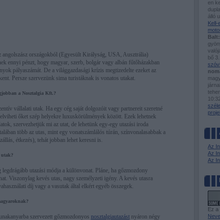
en ke
dupla
álló 
Kell
moto
Balt:
gyöny
valój
angolszász országokból (Egyesült Királyság, USA, Ausztrália)
bő 3.
tnek ennyi pénzt, hogy magyar, szerb, bolgár vagy albán fűtőházakban
szóv
nyok pályaszámát. De a világgazdasági krízis megtizedelte ezeket az
nom
kent. Persze szervezünk sima turistáknak is vonatos utakat.
magy
járn
tehe
gjobban a Nosztalgia Kft.?
10:3
szél
ntív vállalati utak. Ha egy cég saját dolgozóit vagy partnereit szeretné
proje
s elviheti őket szép helyekre luxuskörülmények között. Ezek lehetnek
atok, szervezhetjük mi az utat, de lehetünk egy-egy utazási iroda
általában több az utas, mint egy vonatszámlálós túrán, színvonalasabbak a
zállás, étkezés), tehát jobban lehet keresni is.
Az I
Az In
z utak?
Az I
ág legdrágább utazási módja a különvonat. Pláne, ha gőzmozdony
nat. Viszonylag kevés utas, nagy személyzeti igény. A kevés utasra
ahasználati díj vagy a vasutak által elkért egyéb összegek.
 magyaroknak?
Ez a
Dunakanyarba szervezett gőzmozdonyos
nosztalgiautazást
nyáron négy
Neve