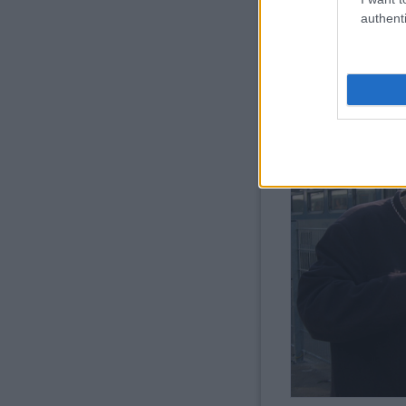
Utazhat. Több piaci szegme
authenti
Főképp külföldi vasútbaráto
útjainkra.