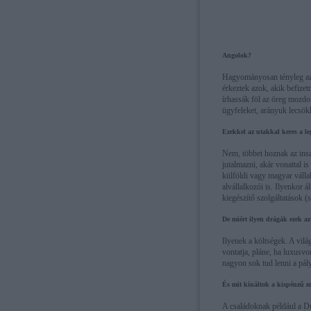
Angolok?
Hagyományosan tényleg az 
érkeztek azok, akik befize
írhassák föl az öreg mozdo
ügyfeleket, arányuk lecsök
Ezekkel az utakkal keres a le
Nem, többet hoznak az insze
jutalmazni, akár vonattal i
külföldi vagy magyar vállal
alvállalkozói is. Ilyenkor 
kiegészítő szolgáltatások (s
De miért ilyen drágák ezek a
Ilyenek a költségek. A vil
vontatja, pláne, ha luxusvo
nagyon sok tud lenni a pály
És mit kínáltok a kispénzű
A családoknak például a 