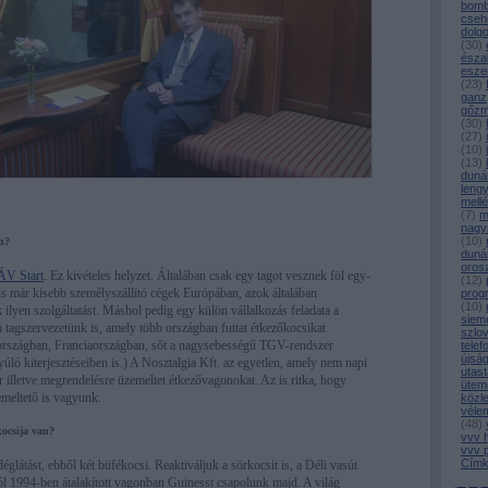
bomb
cseh
dolg
(
30
)
észa
esze
(
23
)
ganz
gőz
(
30
)
(
27
)
(
10
)
(
13
)
duná
leng
mell
(
7
)
m
nagy
(
10
)
n?
duná
oros
V Start
. Ez kivételes helyzet. Általában csak egy tagot vesznek föl egy-
(
12
)
s már kisebb személyszállító cégek Európában, azok általában
prog
(
10
)
ilyen szolgáltatást. Máshol pedig egy külön vállalkozás feladata a
siem
n tagszervezetünk is, amely több országban futtat étkezőkocsikat
szlo
rszágban, Franciaországban, sőt a nagysebességű TGV-rendszer
telef
újsá
úló kiterjesztéseiben is.) A Nosztalgia Kft. az egyetlen, amely nem napi
utast
 illetve megrendelésre üzemeltet étkezővagonokat. Az is ritka, hogy
ütem
emeltető is vagyunk.
közl
véle
(
48
)
ocsija van?
vvv 
vvv 
Címk
látást, ebből két büfékocsi. Reaktiváljuk a sörkocsit is, a Déli vasút
l 1994-ben átalakított vagonban Guinesst csapolunk majd. A világ