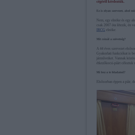
cégéről kérdeztük.
Ez is olyan szervezet, ahol m
Nem, egy elnöke és egy al
csak 2007 óta létezik, én 
IRCG
elnöke.
Mit csinál a szövetség?
A 44 éves szervezet elsősorb
Gyakorlati funkciókat is be
járműveiket. Vannak közös
étkezőkocsi-píárt céloztuk
Mi lesz a te feladatod?
Elsősorban éppen a píár, de