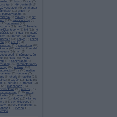
ardier
(
11
)
busz
(
25
)
caf
(
7
)
ország
(
14
)
dél dunántúl
(
18
)
ozó vasutasok
(
5
)
dunakanyar
építészet
(
11
)
erdély
(
14
)
k magyarország
(
18
)
miszom
(
9
)
fedvény
(
14
)
flirt
fotó
(
149
)
franciaország
(
6
)
(
17
)
gépmenet
(
29
)
mozdony
(
13
)
hajó
(
8
)
havaria
hellókarácsony
(
8
)
híd
(
12
)
hó
időjárás
(
24
)
index
(
59
)
interjú
jegy
(
55
)
karrier
(
53
)
kártya
kisvasút
(
31
)
könyv
(
5
)
közép
ntúl
(
24
)
közút
(
34
)
yelország
(
10
)
másodrész
(
61
)
ékvonal
(
81
)
metró
(
19
)
modell
úzeum
(
34
)
mvh
(
5
)
sebességű
(
8
)
németország
net
(
6
)
nkpk
(
85
)
nyugat
ntúl
(
12
)
olaszország
(
6
)
zország
(
34
)
paraméterkönyv
peage
(
87
)
politika
(
110
)
ramajánló
(
65
)
r
(
50
)
reklám
románia
(
17
)
rongálás
(
7
)
ens
(
8
)
skoda
(
8
)
stadler
(
29
)
vákia
(
8
)
sztrájk
(
13
)
tarifa
(
51
)
on
(
11
)
térkép
(
15
)
transib
(
23
)
g
(
20
)
utaspanasz
(
56
)
ájékoztatás
(
96
)
utazás
(
51
)
es menetrend
(
100
)
városi
ekedés
(
222
)
vasút
(
372
)
mény
(
41
)
videó
(
13
)
villamos
vvv
(
66
)
vvv fölösleges
(
7
)
hiány
(
15
)
vvv menetrend
(
13
)
panasz
(
19
)
vvv pol
(
10
)
efelhő