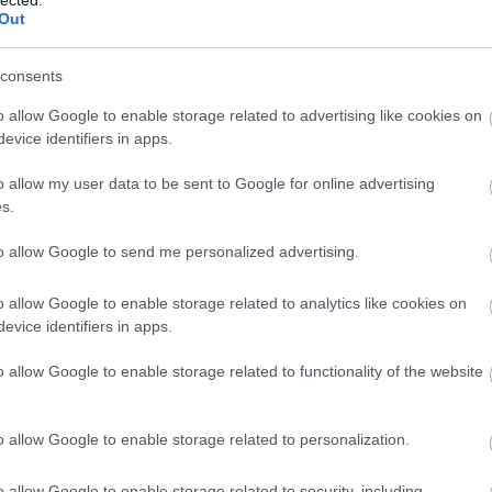
¤ Még
Out
MÁV-
¤ Hét
pótvi
¤ A M
consents
¤ A v
MÁV 
szem
o allow Google to enable storage related to advertising like cookies on
¤ Kik
evice identifiers in apps.
MÁV-
¤ A 
¤ A M
o allow my user data to be sent to Google for online advertising
árát 
járta
s.
¤ Kir
igaz
to allow Google to send me personalized advertising.
¤ A V
sürge
hóbot
ének persze csak egy szűk szelete az étkezőkocsik működtetése. A magyar
¤ A 
o allow Google to enable storage related to analytics like cookies on
lenül drágának tartják az általatok kínált utakat.
munk
evice identifiers in apps.
mond
nélkül szervezzük, vagyis se a költségvetéstől, se a többségi
ól nem kapunk ilyesmire pénzt. Tegyük hozzá, a
Vasúttörténeti park
o allow Google to enable storage related to functionality of the website
zzájárul a MÁV, igaz ennek mértéke egy nagyságrenddel elmarad a
úti múzeumban bemutatott járművek, egyéb emlékek karbantartását is
iből fedezzük. A saját rendezvényeknél, amilyen mondjuk egy
llszaldó a cél, az általános működtetés fedezetét inkább azzal keressük
o allow Google to enable storage related to personalization.
arkot különféle rendezvényekre.
PTin
Váro
 a szegény magyar vasútbarát miért nem utazhat olcsón a régi járművekkel.
MÁV 
o allow Google to enable storage related to security, including