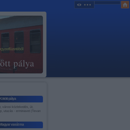
egyzetfüzetéből
ött pálya
Kötött pálya
, városi közlekedés, út,
p, utazás - erminavet (Tevan
)
Magyar vasút ma