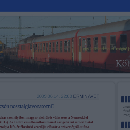
egy közlekedésbuzi újságíró j
Köt
2009.06.14. 22:00
ERMINAVET
csón nosztalgiavonatozni?
vasút
térké
Imre
ndrás
személyében magyar alelnököt választott a Nemzetközi
RCG). Az Index vasútbarátfórumairól aszigetiként ismert fiatal
gia Kft. értékesítési vezetőjét először a szövetségről, utána