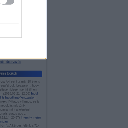
igyelő
os blog
ágazódás
 W. Árpád-sáv
Fórumok
TMÁNIÁSOK IDE,...
es menetrend
 motorvonat fanok ide!
i és elővárosi közl.
n javítanál Bp. közl.?
öcögények
asutak
tés, úttervezés
Friss topikok
cs:
Aki ezt irta már 10 ève is
seggfej volt! Leszarom, hogy
eljesen idegen senki áll, èn
...
(
2018.03.21. 12:06
)
Indul
lj le hatodiknak'-mozgalom
nev:
@Hatos villamos: ez is
 megoldásnak tűnik
mra, mint a jelenlegi,
ionális status quo ...
.12.14. 20:57
)
Intercity metró
onban
i drift:
A kérdés felénk a 71-