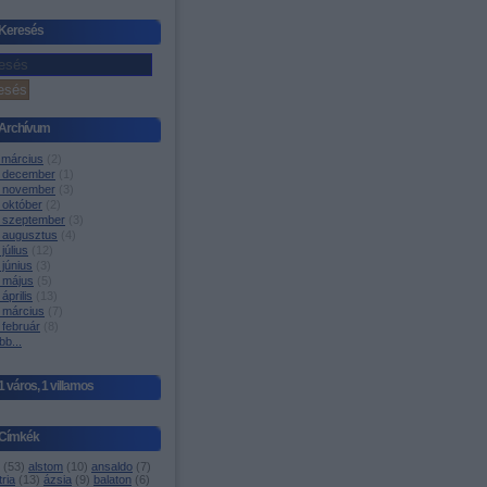
Keresés
Archívum
 március
(
2
)
 december
(
1
)
 november
(
3
)
 október
(
2
)
 szeptember
(
3
)
 augusztus
(
4
)
július
(
12
)
június
(
3
)
 május
(
5
)
április
(
13
)
 március
(
7
)
 február
(
8
)
bb
...
1 város, 1 villamos
Címkék
(
53
)
alstom
(
10
)
ansaldo
(
7
)
ria
(
13
)
ázsia
(
9
)
balaton
(
6
)