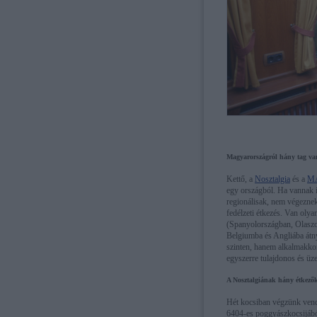
Magyarországról hány tag va
Kettő, a
Nosztalgia
és a
MÁ
egy országból. Ha vannak i
regionálisak, nem végeznek 
fedélzeti étkezés. Van olya
(Spanyolországban, Olaszo
Belgiumba és Angliába átny
szinten, hanem alkalmakkor
egyszerre tulajdonos és üz
A Nosztalgiának hány étkezők
Hét kocsiban végzünk vendég
6404-es poggyászkocsijábó