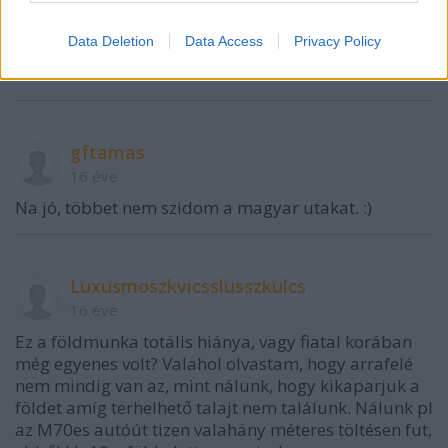
mire gondolsz. Nézd meg majd a holnapi posztot,
ott lesz szó erről a szakaszról!
Data Deletion
Data Access
Privacy Policy
ti
gftamas
16 éve
Na jó, többet nem szidom a magyar utakat. :)
Luxusmoszkvicsslusszkulcs
16 éve
Ez a földmunka totális hiánya, vagy fiatal korában
még egyenes volt? Valahol olvastam, hogy arrafelé
nem mindig van az, mint nálunk, hogy kikaparjuk a
földet amíg terhelhető talajt nem találunk. Nálunk pl
az M70es autóút tizen valahány méteres töltésen fut,