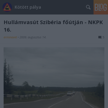
Kötött pálya
Hullámvasút Szibéria főútján - NKPK
16.
erminavet
•
2009. augusztus 14.
5