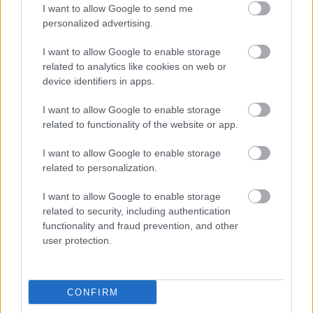
I want to allow Google to send me
VAGY
personalized advertising.
I want to allow Google to enable storage
related to analytics like cookies on web or
device identifiers in apps.
blogja
I want to allow Google to enable storage
related to functionality of the website or app.
16 éve
Láttam régebben képeket szíbériai autópályára, ott
I want to allow Google to enable storage
nem volt aszfalt, csak iszonyatos sár. Lehet hogy ez
related to personalization.
ugyanaz, csak már infrastruktúrafejlesztés után? :)
I want to allow Google to enable storage
related to security, including authentication
functionality and fraud prevention, and other
erminavet
user protection.
16 éve
@blogja
:
CONFIRM
Autópálya nincs Szibériában, de azt hiszem, tudom,