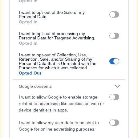
Opted In
Körüljár a gőzös Krupában - NKPK 87.
use your data for below specified purposes in below Google
consent section.
I want to opt-out of the Sale of my
Personal Data.
Opted In
Nosztalgia-motorvonat a bezárt cseh
I want to opt-out of processing my
vonalon – NKPK 85.
Personal Data for Targeted Advertising.
Opted In
I want to opt-out of Collection, Use,
Retention, Sale, and/or Sharing of my
Personal Data that Is Unrelated with the
Szólj hozzá!
Purposes for which it was collected.
Opted Out
A hozzászóláshoz be kell lépned!
Google consents
I want to allow Google to enable storage
related to advertising like cookies on web or
device identifiers in apps.
I want to allow my user data to be sent to
Google for online advertising purposes.