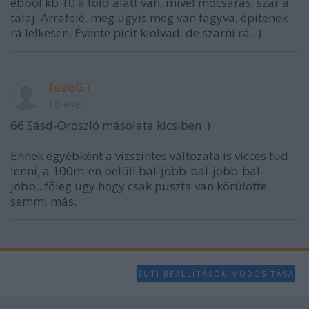
ebből kb 10 a föld alatt van, mivel mocsaras, szar a
talaj. Arrafelé, meg úgyis meg van fagyva, építenek
rá lelkesen. Évente picit kiolvad, de szarni rá. :)
fezoGT
16 éve
66 Sásd-Oroszló másolata kicsiben :)
Ennek egyébként a vízszintes változata is vicces tud
lenni, a 100m-en belüli bal-jobb-bal-jobb-bal-
jobb...főleg úgy hogy csak puszta van körülötte
semmi más.
SÜTI BEÁLLÍTÁSOK MÓDOSÍTÁSA