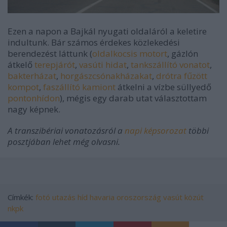
Ezen a napon a Bajkál nyugati oldaláról a keletire
indultunk. Bár számos érdekes közlekedési
berendezést láttunk (
oldalkocsis motort
, gázlón
átkelő
terepjárót
,
vasúti hidat
,
tankszállító vonatot
,
bakterházat
,
horgászcsónakházakat
,
drótra fűzött
kompot
,
faszállító kamiont
átkelni a vízbe süllyedő
pontonhídon
), mégis egy darab utat választottam
nagy képnek.
A transzibériai vonatozásról a
napi képsorozat
többi
posztjában lehet még olvasni.
Címkék:
fotó
utazás
híd
havaria
oroszország
vasút
közút
nkpk