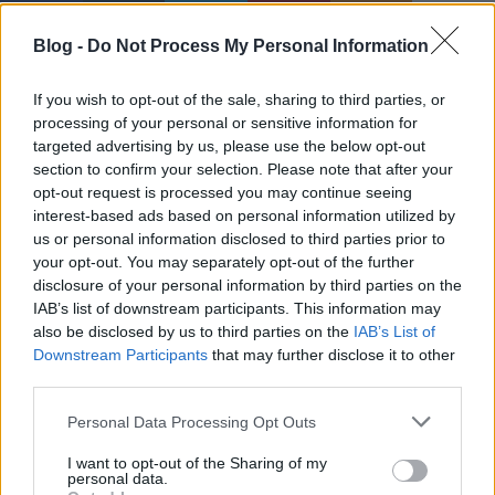
Blog -
Do Not Process My Personal Information
Ajánlott bejegyzések:
If you wish to opt-out of the sale, sharing to third parties, or
processing of your personal or sensitive information for
Nemzetközi menetrend és jegyvásárlás
targeted advertising by us, please use the below opt-out
az Elvirában
section to confirm your selection. Please note that after your
opt-out request is processed you may continue seeing
interest-based ads based on personal information utilized by
us or personal information disclosed to third parties prior to
your opt-out. You may separately opt-out of the further
Na, itt biztos nem járt az útikönyvszerző
disclosure of your personal information by third parties on the
IAB’s list of downstream participants. This information may
also be disclosed by us to third parties on the
IAB’s List of
Downstream Participants
that may further disclose it to other
third parties.
Hatvanéves a gyermekvasút
Please note that this website/app uses one or more Google
Personal Data Processing Opt Outs
services and may gather and store information including but
not limited to your visit or usage behaviour. You may click to
I want to opt-out of the Sharing of my
personal data.
grant or deny consent to Google and its third-party tags to