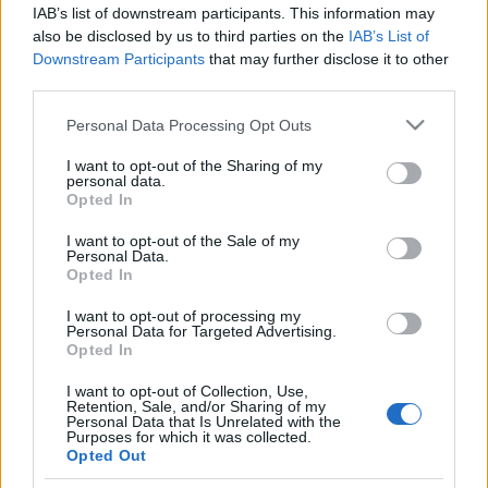
IAB’s list of downstream participants. This information may
épült, amikor ott jártunk. Mindenesetre meglepő,
also be disclosed by us to third parties on the
IAB’s List of
hogy egy ilyen jó minőségű, széles, sima, kemény,
Downstream Participants
that may further disclose it to other
éles kanyarokat nem tartalmazó (de mégis csak)
third parties.
földúton milyen gyorsan, akár 80-90-nel lehet
biztonságosan haladni. Persze nem tudom, milyen,
Please note that this website/app uses one or more Google
Personal Data Processing Opt Outs
ha sok eső esik.
services and may gather and store information including but
not limited to your visit or usage behaviour. You may click to
I want to opt-out of the Sharing of my
A transzibériai vonatozásról a
napi képsorozat
többi
personal data.
grant or deny consent to Google and its third-party tags to
Opted In
posztjában lehet még olvasni.
use your data for below specified purposes in below Google
consent section.
I want to opt-out of the Sale of my
Personal Data.
Opted In
I want to opt-out of processing my
Címkék:
fotó
utazás
oroszország
közút
nkpk
Personal Data for Targeted Advertising.
Opted In
I want to opt-out of Collection, Use,
Retention, Sale, and/or Sharing of my
Personal Data that Is Unrelated with the
Purposes for which it was collected.
Ajánlott bejegyzések:
Opted Out