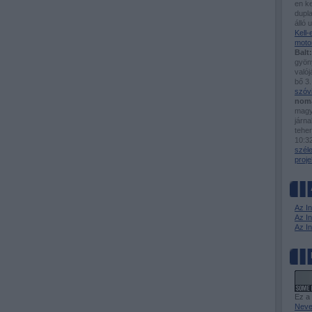
en ke
dupla
álló 
Kell
moto
Balt:
gyöny
valój
bő 3.
szóv
nom
magy
járn
tehe
10:3
szél
proje
Az I
Az In
Az I
Ez a
Neve