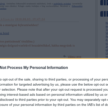
bályok
értelmében felhasználói tartalomnak minősülnek, értük a
szolgáltatás technikai
üzemeltetője
azokat nem ellenőrzi. Kifogás esetén forduljon a blog szerkesztőjéhez. Részletek a
Felhasználási
ztatóban
.
ut.kTeam.hu
2010.08.03. 19:47:24
N
 a stratégiai fejlesztésekhez!
je
T
sz.html
V
I
A
tos partizánnak' titulálna.)
v
 mégis dolgozó-cselekvő hozzáértőkkel, hátha megyünk is
24
p
Ú
Válasz erre
In
m
Az
vagy
regisztrálj
! ‐
Belépés Facebookkal
M
Not Process My Personal Information
to opt-out of the sale, sharing to third parties, or processing of your per
formation for targeted advertising by us, please use the below opt-out s
r selection. Please note that after your opt-out request is processed y
eing interest-based ads based on personal information utilized by us or
» Az 
» Me
disclosed to third parties prior to your opt-out. You may separately opt-
» Kin
losure of your personal information by third parties on the IAB’s list of
BKV-