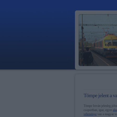
Tömpe jelent a va
Tömpe István jelenleg jófo
csoportban, igaz, egyre
ala
véleménye
van a magyar vas