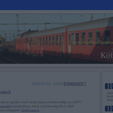
egy közlekedésbuzi újságíró j
Köt
2010.07.31. 10:00
ERMINAVET
sútról
vasút
térké
Imre
rmán az egyetlen vezető vasutas (hiszen évtizedes múltja van a MÁV-
csonyabb
beosztásokban), akinek a nyilvánosság előtt is vállalt
út stratégiájáról.
Erről ír most is
.