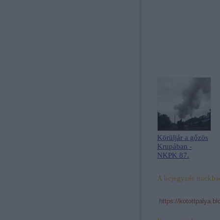
Körüljár a gőzös
Krupában -
NKPK 87.
A bejegyzés trackba
https://kotottpalya.b