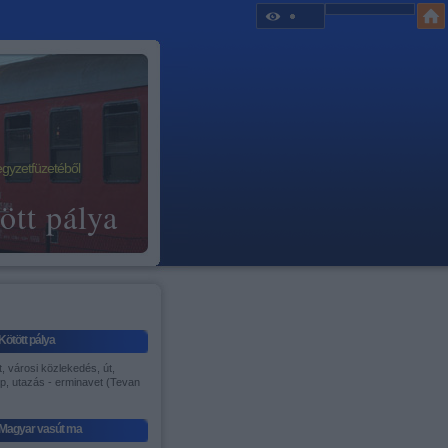
egyzetfüzetéből
ött pálya
Kötött pálya
, városi közlekedés, út,
p, utazás - erminavet (Tevan
)
Magyar vasút ma