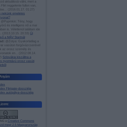
zd aktuálissá válni, mert a
 Flirt reggelente fullon van,
utas...
(
2016.01.17. 01:27
)
-e nekünk emeletes
rvonat?
@Pupmkin: Tény, hogy
örű és intelligens nő a mai
ában is. Véletlenül találtam ide
..
(
2013.10.15. 20:33
)
Új
ivő a MÁV Startnál
ad:
@Zotya: Gyakorlatilag a
ar vasúton forgóvázcserével
ak az orosz személy és
rvonatok en...
(
2012.08.14.
2
)
Szlovákia kiszállna a
es nyomtávú orosz vasúti
ktből
Anyám
ndex
dex Flirtgate-dossziéja
ndex autópálya-dossziéja
Licenc
 Mű a
Creative Commons
zd meg! 2.5 Magyarország