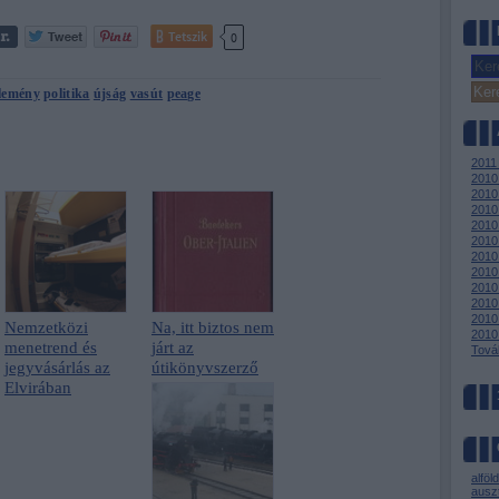
Tetszik
0
lemény
politika
újság
vasút
peage
2011
2010
2010
2010
2010
2010
2010 
2010 
2010
2010 
2010
Nemzetközi
Na, itt biztos nem
2010
menetrend és
járt az
Tová
jegyvásárlás az
útikönyvszerző
Elvirában
alföld
auszt