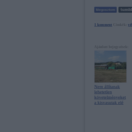
1
komment
Címkék:
vé
Ajánlott bejegyzések:
Nem állítanak
lehetetlen
követelményeket
a kisvasutak elé