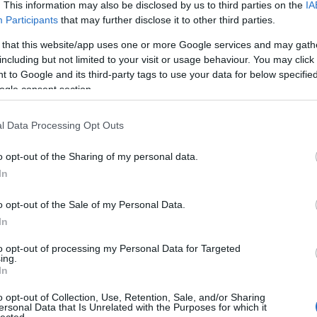
» A 
. This information may also be disclosed by us to third parties on the
IA
» Ind
Participants
that may further disclose it to other third parties.
mozg
» Zö
» De 
 that this website/app uses one or more Google services and may gath
lassú
including but not limited to your visit or usage behaviour. You may click 
» A 
refo
 to Google and its third-party tags to use your data for below specifi
» El 
ogle consent section.
Közö
közl
» Kin
mene
l Data Processing Opt Outs
» Mi
Gábo
utál
o opt-out of the Sharing of my personal data.
» Me
ki a 
In
o opt-out of the Sale of my Personal Data.
In
¤ Még
án?
¤ Me
to opt-out of processing my Personal Data for Targeted
hófrá
ing.
¤ Vas
In
Boto
¤ Fa
miért
o opt-out of Collection, Use, Retention, Sale, and/or Sharing
¤ Ké
ersonal Data that Is Unrelated with the Purposes for which it
csopo
lected.