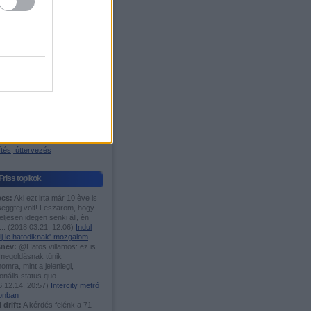
igyelő
os blog
ágazódás
 W. Árpád-sáv
Fórumok
TMÁNIÁSOK IDE,...
es menetrend
 motorvonat fanok ide!
i és elővárosi közl.
n javítanál Bp. közl.?
öcögények
asutak
tés, úttervezés
Friss topikok
cs:
Aki ezt irta már 10 ève is
seggfej volt! Leszarom, hogy
eljesen idegen senki áll, èn
...
(
2018.03.21. 12:06
)
Indul
lj le hatodiknak'-mozgalom
nev:
@Hatos villamos: ez is
 megoldásnak tűnik
mra, mint a jelenlegi,
ionális status quo ...
.12.14. 20:57
)
Intercity metró
onban
i drift:
A kérdés felénk a 71-