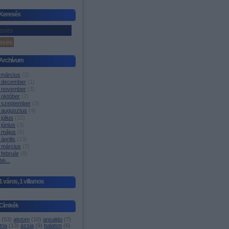
Keresés
Archívum
 március
(
2
)
 december
(
1
)
 november
(
3
)
 október
(
2
)
 szeptember
(
3
)
 augusztus
(
4
)
július
(
12
)
június
(
3
)
 május
(
5
)
április
(
13
)
 március
(
7
)
 február
(
8
)
bb
...
1 város, 1 villamos
Címkék
(
53
)
alstom
(
10
)
ansaldo
(
7
)
ria
(
13
)
ázsia
(
9
)
balaton
(
6
)