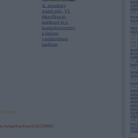
bomb
X. mozdony
cseh
dolg
grand prix, VI.
(
30
)
étkezőkocsi-
észa
esze
találkozó és I.
(
23
)
krampácsverseny
ganz
gőz
a tízéves
(
30
)
vasúttörténeti
(
27
)
(
10
)
parkban
(
13
)
duná
leng
mell
(
7
)
m
nagy
(
10
)
duná
oros
(
12
)
prog
(
10
)
siem
szlo
telef
újsá
utast
ütem
ck címe:
közl
véle
(
48
)
vvv 
log.hu/api/trackback/id/2188807
vvv 
Címk