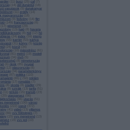
ardier
(
11
)
busz
(
25
)
caf
(
7
)
ország
(
14
)
dél dunántúl
(
18
)
ozó vasutasok
(
5
)
dunakanyar
építészet
(
11
)
erdély
(
14
)
k magyarország
(
18
)
miszom
(
9
)
fedvény
(
14
)
flirt
fotó
(
149
)
franciaország
(
6
)
(
17
)
gépmenet
(
29
)
mozdony
(
13
)
hajó
(
8
)
havaria
hellókarácsony
(
8
)
híd
(
12
)
hó
időjárás
(
24
)
index
(
59
)
interjú
jegy
(
55
)
karrier
(
53
)
kártya
kisvasút
(
31
)
könyv
(
5
)
közép
ntúl
(
24
)
közút
(
34
)
yelország
(
10
)
másodrész
(
61
)
ékvonal
(
81
)
metró
(
19
)
modell
úzeum
(
34
)
mvh
(
5
)
sebességű
(
8
)
németország
net
(
6
)
nkpk
(
85
)
nyugat
ntúl
(
12
)
olaszország
(
6
)
zország
(
34
)
paraméterkönyv
peage
(
87
)
politika
(
110
)
ramajánló
(
65
)
r
(
50
)
reklám
románia
(
17
)
rongálás
(
7
)
ens
(
8
)
skoda
(
8
)
stadler
(
29
)
vákia
(
8
)
sztrájk
(
13
)
tarifa
(
51
)
on
(
11
)
térkép
(
15
)
transib
(
23
)
g
(
20
)
utaspanasz
(
56
)
ájékoztatás
(
96
)
utazás
(
51
)
es menetrend
(
100
)
városi
ekedés
(
222
)
vasút
(
372
)
mény
(
41
)
videó
(
13
)
villamos
vvv
(
66
)
vvv fölösleges
(
7
)
hiány
(
15
)
vvv menetrend
(
13
)
panasz
(
19
)
vvv pol
(
10
)
efelhő