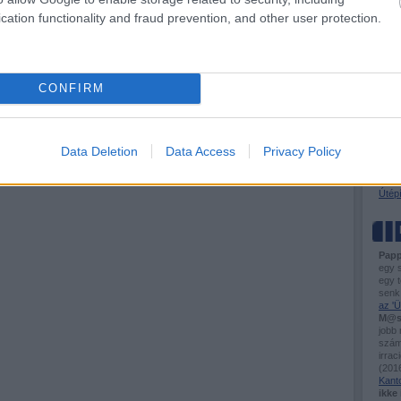
BKV-f
cation functionality and fraud prevention, and other user protection.
Busz
Útel
Tóta
CONFIRM
VASÚ
Ütem
Flirt
Város
Data Deletion
Data Access
Privacy Policy
Hogya
Sínd
Kisv
Útépí
Papp
egy 
egy t
senk
az 'Ü
M@s
jobb
számo
irrac
(
2016
Kant
ikke 