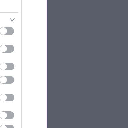
sem találják a felelősöket a
nál
fő délutánig zárul le a
zsgálat a hófrászról
ÁV-nál nincs felelős
asúti hivatal bele akar szólni a
Start új igazgatóságának
élyi összetételébe
 a hófrász igazi felelősei a
csoportnál?
MÁV évek óta vakon repül
ÁV Start visszatéríti a jegyek
a hómizériában pórul
knak
úgják a MÁV-Start
gatóságát
EKE miniszteri intézkedést
t a január 2-i MÁV-os
rány miatt
MÁV-csoport az év első
anapján teljes csődöt
ott
Vasutasok dolgoznak
Hasonló témák
fo - Mestska
sköz - Hamster+NZA
- Megint Állunk Vazze