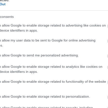
¤ Még
Out
MÁV-
¤ Hét
pótvi
¤ A M
consents
¤ A v
MÁV 
szem
o allow Google to enable storage related to advertising like cookies on
¤ Kik
evice identifiers in apps.
MÁV-
¤ A 
¤ A M
o allow my user data to be sent to Google for online advertising
árát 
járta
s.
¤ Kir
igaz
to allow Google to send me personalized advertising.
¤ A V
sürge
hóbot
¤ A 
o allow Google to enable storage related to analytics like cookies on
munk
evice identifiers in apps.
mond
o allow Google to enable storage related to functionality of the website
o allow Google to enable storage related to personalization.
PTin
Váro
MÁV 
o allow Google to enable storage related to security, including