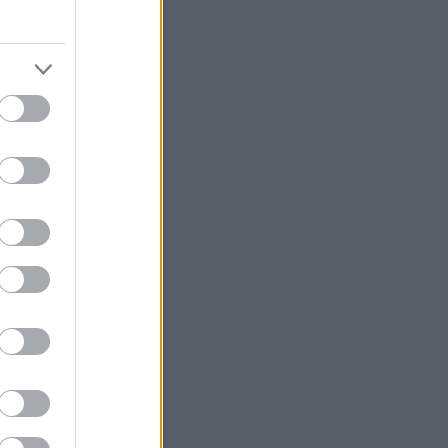
sem találják a felelősöket a
nál
fő délutánig zárul le a
zsgálat a hófrászról
ÁV-nál nincs felelős
asúti hivatal bele akar szólni a
Start új igazgatóságának
élyi összetételébe
 a hófrász igazi felelősei a
csoportnál?
MÁV évek óta vakon repül
ÁV Start visszatéríti a jegyek
a hómizériában pórul
knak
úgják a MÁV-Start
gatóságát
EKE miniszteri intézkedést
t a január 2-i MÁV-os
rány miatt
MÁV-csoport az év első
anapján teljes csődöt
ott
Vasutasok dolgoznak
Hasonló témák
fo - Mestska
sköz - Hamster+NZA
- Megint Állunk Vazze