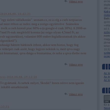
en ke
Válasz erre
dupla
álló 
Kell
2010.08.08. 18:42:33
moto
Balt:
 "egy üzleti vállalkozás": seznam.cz, ez a cég a cseh netpiacon
gyöny
al mint itthon az index meg a zorigo együttvéve. Számokra
valój
: övék a cseh kereső piac 60%-a (a google-é csak 30%). A 2008-as
bő 3.
7mrd Ft-nak megfelelő korona (az origo olyan 4,5mrd Ft, az
szóv
nom
olt ugyanekkor), valamint 600 ember foglalkoztatnak (és akkor
magy
olgozókról").
járn
azdasági háttere bárkinek itthon, akkor sem biztos, hogy fog
tehe
ív térképet csak azért, hogy legyen nekünk is, mert qrva nagy
10:3
zzá fenntartani, qrva drága a fenntartása, és soha a qrva életbe nem
szél
proje
Válasz erre
Az I
rcos
2010.08.08. 19:12:10
Az In
Az I
T-t gyártunk. A csehek milyet, Skodát? Innen nézve nem igazán
 inkább antarktisziak.
Válasz erre
Ez a
9:33:51
Neve