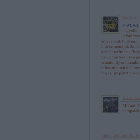
Eastbay1
@WLAB
:
nagyobb h
lefordítva
árbevételük több mint 
indexé mondjuk 2mrd v
nem beszéltünk a "bed
Szóval ha lesz ilyen g
csinálni ilyen interakt
infrastruktúrát kell ho
fog ez így pénzt hozni.
Kicsit Ka
Mi Audi T
európaiak,
adört
2010.08.08. 1