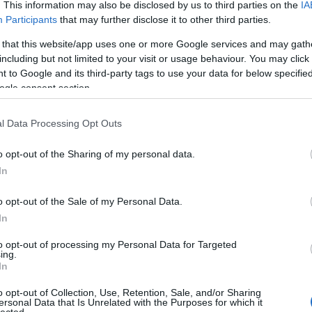
» A 
. This information may also be disclosed by us to third parties on the
IA
 Prágát és környékét.
» Ind
Participants
that may further disclose it to other third parties.
mozg
» Zö
bbnyire fenn vannak az aktuális budapesti lezárások, de hogy
» De 
 that this website/app uses one or more Google services and may gath
lön térképet csinálni, nem tudom. Ugyanúgy rá lehetne gyógítani a
lassú
 egy helyen lenne.
including but not limited to your visit or usage behaviour. You may click 
» A 
refo
 to Google and its third-party tags to use your data for below specifi
lyen lenne:
» El 
ogle consent section.
Közö
közl
» Kin
mene
l Data Processing Opt Outs
d, hol megy épp a vonat...
» Mi
Gábo
Válasz erre
utál
o opt-out of the Sharing of my personal data.
» Me
ki a 
In
:42:32
o opt-out of the Sale of my Personal Data.
TtTcPA@x=139079424@y=131013888@z=12
In
¤ Még
án?
¤ Me
to opt-out of processing my Personal Data for Targeted
Válasz erre
hófrá
ing.
¤ Vas
In
Boto
¤ Fa
. 15:59:42
miért
o opt-out of Collection, Use, Retention, Sale, and/or Sharing
¤ Ké
ersonal Data that Is Unrelated with the Purposes for which it
csopo
-)
lected.