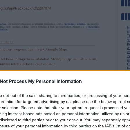
log.hu/api/trackback/id/2207074
bályok
értelmében felhasználói tartalomnak minősülnek, értük a
szolgáltatás technikai
üzemeltetője
azokat nem ellenőrzi. Kifogás esetén forduljon a blog szerkesztőjéhez. Részletek a
Felhasználási
N
ztatóban
.
je
T
V
15:30:57
I
A
lni, mert megvan, úgy hívják, Google Maps.
v
24
fel kéne töltögetni az adatokat. Mondjuk Bp. nem áll rosszul,
p
nnyira tetszik neked a cseh oldalon.
Ú
In
m
Válasz erre
Az
M
Not Process My Personal Information
010.08.08. 15:37:19
k.hu
to opt-out of the sale, sharing to third parties, or processing of your per
t van ami kell
formation for targeted advertising by us, please use the below opt-out s
r selection. Please note that after your opt-out request is processed y
Válasz erre
eing interest-based ads based on personal information utilized by us or
» Az 
» Me
disclosed to third parties prior to your opt-out. You may separately opt-
. 15:40:34
» Kin
losure of your personal information by third parties on the IAB’s list of
BKV-
utatja a gugli a lezárt utakat, útjavításokat? Sehol. A mapy.cz