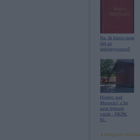
Na, itt biztos nem
járt az
útikönyvszerző
Hradec nad
Moravicí, a be
nem fejezett
vasút - NKPK
81.
A bejegyzés trackba