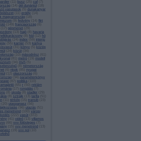
ardier
(
11
)
busz
(
25
)
caf
(
7
)
ország
(
14
)
dél dunántúl
(
18
)
ozó vasutasok
(
5
)
dunakanyar
építészet
(
11
)
erdély
(
14
)
k magyarország
(
18
)
miszom
(
9
)
fedvény
(
14
)
flirt
fotó
(
149
)
franciaország
(
6
)
(
17
)
gépmenet
(
29
)
mozdony
(
13
)
hajó
(
8
)
havaria
hellókarácsony
(
8
)
híd
(
12
)
hó
időjárás
(
24
)
index
(
59
)
interjú
jegy
(
55
)
karrier
(
53
)
kártya
kisvasút
(
31
)
könyv
(
5
)
közép
ntúl
(
24
)
közút
(
34
)
yelország
(
10
)
másodrész
(
61
)
ékvonal
(
81
)
metró
(
19
)
modell
úzeum
(
34
)
mvh
(
5
)
sebességű
(
8
)
németország
net
(
6
)
nkpk
(
85
)
nyugat
ntúl
(
12
)
olaszország
(
6
)
zország
(
34
)
paraméterkönyv
peage
(
87
)
politika
(
110
)
ramajánló
(
65
)
r
(
50
)
reklám
románia
(
17
)
rongálás
(
7
)
ens
(
8
)
skoda
(
8
)
stadler
(
29
)
vákia
(
8
)
sztrájk
(
13
)
tarifa
(
51
)
on
(
11
)
térkép
(
15
)
transib
(
23
)
g
(
20
)
utaspanasz
(
56
)
ájékoztatás
(
96
)
utazás
(
51
)
es menetrend
(
100
)
városi
ekedés
(
222
)
vasút
(
372
)
mény
(
41
)
videó
(
13
)
villamos
vvv
(
66
)
vvv fölösleges
(
7
)
hiány
(
15
)
vvv menetrend
(
13
)
panasz
(
19
)
vvv pol
(
10
)
efelhő