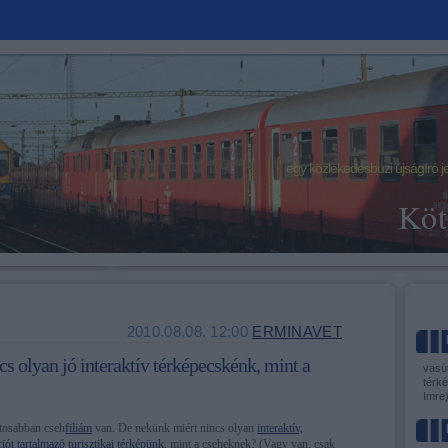
egy közlekedésbuzi újságíró j
Köt
2010.08.08. 12:00
ERMINAVET
s olyan jó interaktív térképecskénk, mint a
vasút
térké
Imre
tosabban cseh
filiám
van. De nekünk miért nincs olyan
interaktív,
ót tartalmazó turisztikai térképünk
, mint a cseheknek? (Vagy van, csak