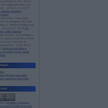
zd aktuálissá válni, mert a
 Flirt reggelente fullon van,
utas...
(
2016.01.17. 01:27
)
-e nekünk emeletes
rvonat?
@Pupmkin: Tény, hogy
örű és intelligens nő a mai
ában is. Véletlenül találtam ide
..
(
2013.10.15. 20:33
)
Új
ivő a MÁV Startnál
ad:
@Zotya: Gyakorlatilag a
ar vasúton forgóvázcserével
ak az orosz személy és
rvonatok en...
(
2012.08.14.
2
)
Szlovákia kiszállna a
es nyomtávú orosz vasúti
ktből
Anyám
ndex
dex Flirtgate-dossziéja
ndex autópálya-dossziéja
Licenc
 Mű a
Creative Commons
zd meg! 2.5 Magyarország