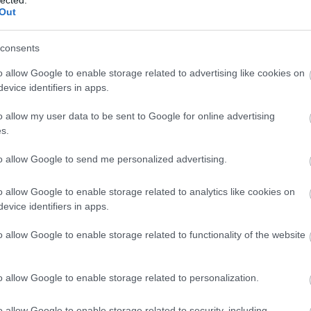
¤ Még
Out
MÁV-
Válasz erre
¤ Hét
pótvi
¤ A M
consents
6:03:50
¤ A v
MÁV 
 hogy hol az igazi határunk ;)
szem
o allow Google to enable storage related to advertising like cookies on
¤ Kik
evice identifiers in apps.
Válasz erre
MÁV-
¤ A 
¤ A M
o allow my user data to be sent to Google for online advertising
árát 
. 16:43:28
járta
s.
¤ Kir
igaz
ni.
to allow Google to send me personalized advertising.
¤ A V
 3 km hosszú utcának 10 éve nem az a neve.
sürge
hóbot
¤ A 
...
o allow Google to enable storage related to analytics like cookies on
munk
neve...
evice identifiers in apps.
mond
 térkép még azt a 300m-t sem javította át...
o allow Google to enable storage related to functionality of the website
Válasz erre
o allow Google to enable storage related to personalization.
. 17:34:15
PTin
Váro
MÁV 
 a friss autópályák, a vasútvonalak és vasúti megállók, de ha
o allow Google to enable storage related to security, including