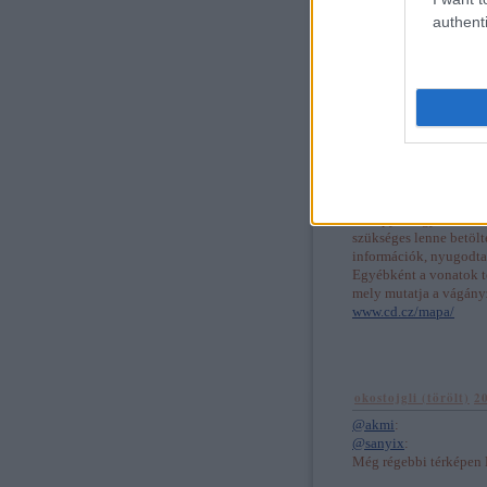
belenagyítunk egy-egy 
authenti
közlekedési megállók,
mindenről részletes in
egy sor hasznos funkció
Ezt az oldalt az
www.ut
WLAB
2010.08.08. 1
A mapy.cz egy üzleti vá
szükséges lenne betölt
információk, nyugodtan
Egyébként a vonatok t
mely mutatja a vágányz
www.cd.cz/mapa/
okostojgli (törölt)
2
@akmi
:
@sanyix
:
Még régebbi térképen 