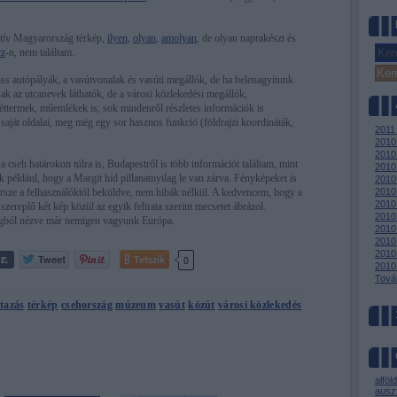
ktív Magyarország térkép,
ilyen
,
olyan
,
amolyan
, de olyan naprakészt és
cz
-n, nem találtam.
iss autópályák, a vasútvonalak és vasúti megállók, de ha belenagyítunk
ak az utcanevek láthatók, de a városi közlekedési megállók,
éttermek, műemlékek is, sok mindenről részletes információk is
saját oldalai, meg még egy sor hasznos funkció (földrajzi koordináták,
2011
2010
2010
 a cseh határokon túlra is, Budapestről is több információt találtam, mint
2010
k például, hogy a Margit híd pillanatnyilag le van zárva. Fényképeket is
2010
persze a felhasználóktól beküldve, nem hibák nélkül. A kedvencem, hogy a
2010
2010 
zereplő két kép közül az egyik felirata szerint mecsetet ábrázol.
2010 
ból nézve már nemigen vagyunk Európa.
2010
2010 
2010
Tetszik
0
2010
Tová
tazás
térkép
csehország
múzeum
vasút
közút
városi közlekedés
alföld
auszt