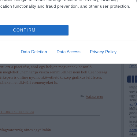
BKV-f
településbe, nemcsak az utcanevek láthatók, de a városi
cation functionality and fraud prevention, and other user protection.
Busz
 bankautomaták, szállodák, éttermek, műemlékek is, sok
Útel
formációk is elérhetőek, az intézmények saját oldalai, meg még
Tóta
 (földrajzi koordináták, távolságmérés)..."
vonalterv.hu/
címen találod meg.
CONFIRM
VASÚ
Válasz erre
Ütem
Flirt
Város
Data Deletion
Data Access
Privacy Policy
Hogya
8:07:09
Sínd
llalkozás által üzemeltett oldal. ha bárki úgy érzi, nálunk is
Kisv
Útépí
eni ezt a piaci rést, ahol egy helyen megvannak hasonló
 megteheti, nem tartja vissza semmi, ehhez nem kell Csehország.
érképen is online nyomonkövethetők, szép grafikus felületen,
árakat, rendkívüli eseményeket is:
Papp
egy 
egy t
Válasz erre
senk
az 'Ü
M@s
010.08.08. 18:15:24
jobb
számo
irrac
(
2016
Magyarország nincs egyáltalán.
Kant
ikke 