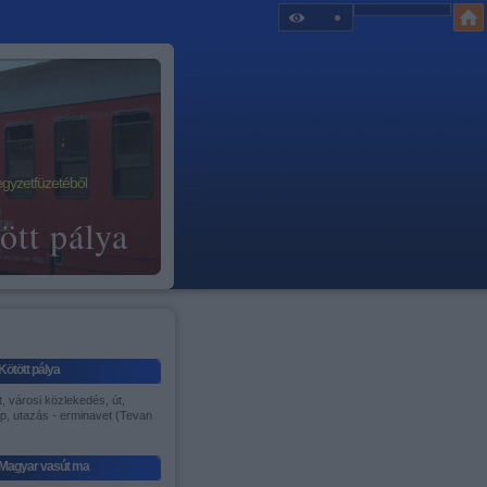
egyzetfüzetéből
ött pálya
Kötött pálya
, városi közlekedés, út,
p, utazás - erminavet (Tevan
)
Magyar vasút ma