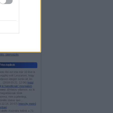
igyelő
os blog
ágazódás
 W. Árpád-sáv
Fórumok
TMÁNIÁSOK IDE,...
es menetrend
 motorvonat fanok ide!
i és elővárosi közl.
n javítanál Bp. közl.?
öcögények
asutak
tés, úttervezés
Friss topikok
cs:
Aki ezt irta már 10 ève is
seggfej volt! Leszarom, hogy
eljesen idegen senki áll, èn
...
(
2018.03.21. 12:06
)
Indul
lj le hatodiknak'-mozgalom
nev:
@Hatos villamos: ez is
 megoldásnak tűnik
mra, mint a jelenlegi,
ionális status quo ...
.12.14. 20:57
)
Intercity metró
onban
i drift:
A kérdés felénk a 71-