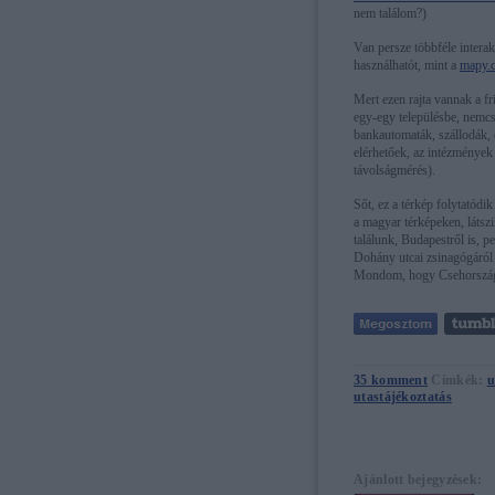
nem találom?)
Van persze többféle intera
használhatót, mint a
mapy.
Mert ezen rajta vannak a fr
egy-egy településbe, nemcs
bankautomaták, szállodák, 
elérhetőek, az intézmények 
távolságmérés).
Sőt, ez a térkép folytatódik
a magyar térképeken, látszi
találunk, Budapestről is, 
Dohány utcai zsinagógáról s
Mondom, hogy Csehország
35
komment
Címkék:
u
utastájékoztatás
Ajánlott bejegyzések: