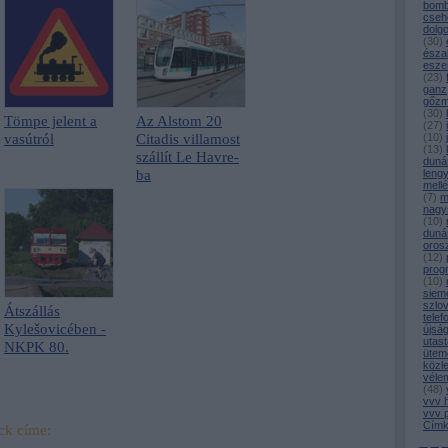
bomb
cseh
dolg
(
30
)
észa
esze
(
23
)
ganz
gőz
(
30
)
Tömpe jelent a
Az Alstom 20
(
27
)
vasútról
Citadis villamost
(
10
)
(
13
)
szállít Le Havre-
duná
ba
leng
mell
(
7
)
m
nagy
(
10
)
duná
oros
(
12
)
prog
(
10
)
siem
szlo
Átszállás
telef
Kylešovicében -
újsá
utast
NKPK 80.
ütem
közl
véle
(
48
)
vvv 
vvv 
Címk
ck címe: