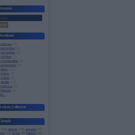
Keresés
Archívum
 március
(
2
)
 december
(
1
)
 november
(
3
)
 október
(
2
)
 szeptember
(
3
)
 augusztus
(
4
)
július
(
12
)
június
(
3
)
 május
(
5
)
április
(
13
)
 március
(
7
)
 február
(
8
)
bb
...
1 város, 1 villamos
Címkék
(
53
)
alstom
(
10
)
ansaldo
(
7
)
ria
(
13
)
ázsia
(
9
)
balaton
(
6
)