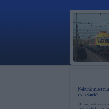
Nekünk miért ninc
cseheknek?
Oké, oké, csehfóbiám, pon
mindenféle fontos informáci