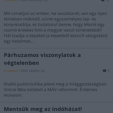
erminavet
•
2009. december 22.
12
Mit csináljon az ember, ha vasútbarát, van egy ilyen
témában működő, szinte egyszemélyes lap- és
könyvkiadója, és tudatosul benne, hogy létezik egy
csomó érdekes fotó a magyar vasút történetéből?
Hát kiadja a képeket (a képekből készült válogatást)
egy hatalmas…
Párhuzamos viszonylatok a
végtelenben
erminavet
•
2009. október 28.
7
Kiváló publicisztika jelent meg a Világgazdaságban
Vincze Béla tollából a MÁV-reformról. Érdemes
elolvasni.
Mentsük meg az Indóházat!