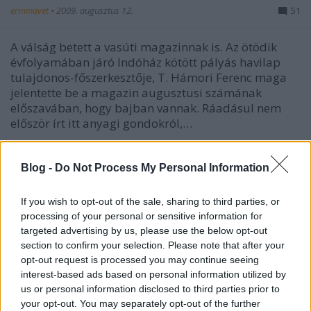
erminavet
•
2009. augusztus 12.
51
A válság betett a vasúti magazinnak is. Az ötödik
évfolyamában járó Indóház kötött pályás havilap
tulajdonos-főszerkesztője, T. Hámori Ferenc maga
jelentette be a magazin augusztusi számának
előszavában, hogy bajban vannak. Ráadásul nem
először írt itt anyagi gondokról,…
Blog -
Do Not Process My Personal Information
If you wish to opt-out of the sale, sharing to third parties, or
processing of your personal or sensitive information for
targeted advertising by us, please use the below opt-out
section to confirm your selection. Please note that after your
opt-out request is processed you may continue seeing
interest-based ads based on personal information utilized by
us or personal information disclosed to third parties prior to
your opt-out. You may separately opt-out of the further