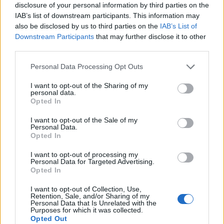
disclosure of your personal information by third parties on the
IAB’s list of downstream participants. This information may
also be disclosed by us to third parties on the
IAB’s List of
Downstream Participants
that may further disclose it to other
Tömpe-interjú
third parties.
erminavet
•
2009. február 01.
4
Please note that this website/app uses one or more Google
Personal Data Processing Opt Outs
services and may gather and store information including but
Szokatlanul őszinte hangvételű interjút adott A vasút
not limited to your visit or usage behaviour. You may click to
I want to opt-out of the Sharing of my
personal data.
így totál reménytelen címmel a Zoom.hu-nak Tömpe
grant or deny consent to Google and its third-party tags to
Opted In
István, a MÁV-Start üzleti vezérigazgató-helyettese.
use your data for below specified purposes in below Google
Mindenkinek érdemes elolvasni, én csupán egyetlen
consent section.
I want to opt-out of the Sale of my
témát emelnék itt most ki. Feltehetően a legkevésbé
Personal Data.
Opted In
fontosat. De engem azért megnyugtat, a…
I want to opt-out of processing my
Personal Data for Targeted Advertising.
Hogyan segítette Pullman
Opted In
luxusexpresszeinek születését
I want to opt-out of Collection, Use,
halálával Lincoln elnök?
Retention, Sale, and/or Sharing of my
Personal Data that Is Unrelated with the
Purposes for which it was collected.
erminavet
•
2008. november 16.
6
Opted Out