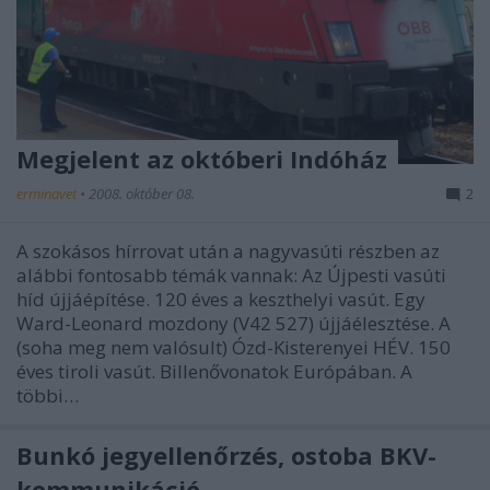
Megjelent az októberi Indóház
erminavet
•
2008. október 08.
2
A szokásos hírrovat után a nagyvasúti részben az
alábbi fontosabb témák vannak: Az Újpesti vasúti
híd újjáépítése. 120 éves a keszthelyi vasút. Egy
Ward-Leonard mozdony (V42 527) újjáélesztése. A
(soha meg nem valósult) Ózd-Kisterenyei HÉV. 150
éves tiroli vasút. Billenővonatok Európában. A
többi…
Bunkó jegyellenőrzés, ostoba BKV-
kommunikáció