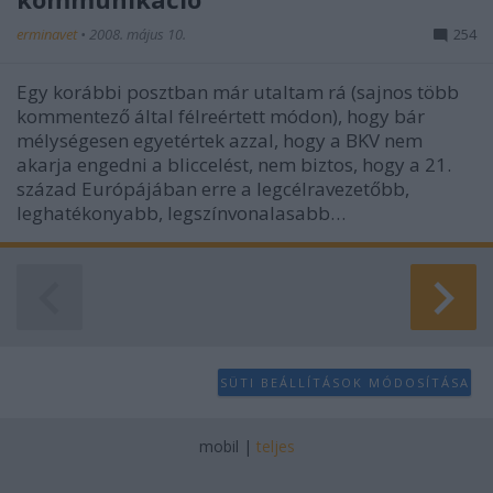
erminavet
•
2008. május 10.
254
Egy korábbi posztban már utaltam rá (sajnos több
kommentező által félreértett módon), hogy bár
mélységesen egyetértek azzal, hogy a BKV nem
akarja engedni a bliccelést, nem biztos, hogy a 21.
század Európájában erre a legcélravezetőbb,
leghatékonyabb, legszínvonalasabb…
SÜTI BEÁLLÍTÁSOK MÓDOSÍTÁSA
mobil
|
teljes