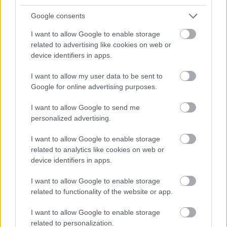
Persze a választ nem mondom meg, kiderül az
Google consents
Indóház novemberi számából, amely már napok óta
I want to allow Google to enable storage
kapható (úgyhogy ki is olvastam). Annyit elárulok
related to advertising like cookies on web or
azonban, hogy a bátor vállalkozót, akit azzal tisztelt
device identifiers in apps.
meg a történelem, hogy családneve köznevesült,
miért kellett megmenteni. Ne…
I want to allow my user data to be sent to
Google for online advertising purposes.
Indóház Extra az MD-ről
I want to allow Google to send me
personalized advertising.
erminavet
•
2008. november 02.
6
I want to allow Google to enable storage
Az Indóháznak a havonta megjelenő magazinon (és a
related to analytics like cookies on web or
portálon, a tévéműsoron valamint az eddig egy
device identifiers in apps.
kiadvánnyal büszkélkedő "könyvkiadási üzletágon")
I want to allow Google to enable storage
kívül létezik egy negyedévente megjelenő
related to functionality of the website or app.
különszámsorozata is Extra címmel. A sokszor
sajnos egyenetlen szerkesztési…
I want to allow Google to enable storage
related to personalization.