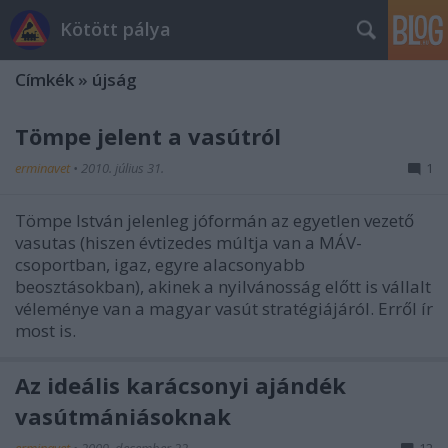
Kötött pálya
Címkék
»
újság
Tömpe jelent a vasútról
erminavet
•
2010. július 31.
1
Tömpe István jelenleg jóformán az egyetlen vezető
vasutas (hiszen évtizedes múltja van a MÁV-
csoportban, igaz, egyre alacsonyabb
beosztásokban), akinek a nyilvánosság előtt is vállalt
véleménye van a magyar vasút stratégiájáról. Erről ír
most is.
Az ideális karácsonyi ajándék
vasútmániásoknak