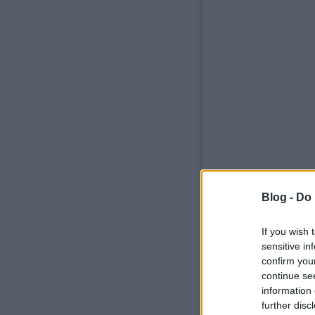
Blog -
Do 
If you wish 
sensitive in
confirm you
continue se
information 
further disc