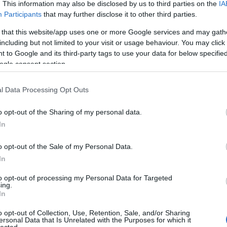
» A 
. This information may also be disclosed by us to third parties on the
IA
» Ind
Participants
that may further disclose it to other third parties.
mozg
» Zö
» De 
 that this website/app uses one or more Google services and may gath
lassú
including but not limited to your visit or usage behaviour. You may click 
» A 
refo
 to Google and its third-party tags to use your data for below specifi
» El 
ogle consent section.
Közö
közl
» Kin
mene
l Data Processing Opt Outs
» Mi
Gábo
utál
o opt-out of the Sharing of my personal data.
» Me
ki a 
In
o opt-out of the Sale of my Personal Data.
In
¤ Még
án?
¤ Me
to opt-out of processing my Personal Data for Targeted
hófrá
ing.
¤ Vas
In
Boto
¤ Fa
miért
o opt-out of Collection, Use, Retention, Sale, and/or Sharing
¤ Ké
ersonal Data that Is Unrelated with the Purposes for which it
csopo
lected.