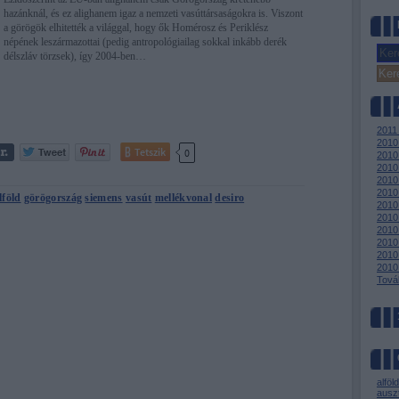
hazánknál, és ez alighanem igaz a nemzeti vasúttársaságokra is. Viszont
a görögök elhitették a világgal, hogy ők Homérosz és Periklész
népének leszármazottai (pedig antropológiailag sokkal inkább derék
délszláv törzsek), így 2004-ben…
2011
2010
Tetszik
0
2010
2010
2010
2010
lföld
görögország
siemens
vasút
mellékvonal
desiro
2010 
2010 
2010
2010 
2010
2010
Tová
alföld
auszt