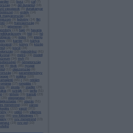
ardier
(
11
)
busz
(
25
)
caf
(
7
)
ország
(
14
)
dél dunántúl
(
18
)
ozó vasutasok
(
5
)
dunakanyar
építészet
(
11
)
erdély
(
14
)
k magyarország
(
18
)
miszom
(
9
)
fedvény
(
14
)
flirt
fotó
(
149
)
franciaország
(
6
)
(
17
)
gépmenet
(
29
)
mozdony
(
13
)
hajó
(
8
)
havaria
hellókarácsony
(
8
)
híd
(
12
)
hó
időjárás
(
24
)
index
(
59
)
interjú
jegy
(
55
)
karrier
(
53
)
kártya
kisvasút
(
31
)
könyv
(
5
)
közép
ntúl
(
24
)
közút
(
34
)
yelország
(
10
)
másodrész
(
61
)
ékvonal
(
81
)
metró
(
19
)
modell
úzeum
(
34
)
mvh
(
5
)
sebességű
(
8
)
németország
net
(
6
)
nkpk
(
85
)
nyugat
ntúl
(
12
)
olaszország
(
6
)
zország
(
34
)
paraméterkönyv
peage
(
87
)
politika
(
110
)
ramajánló
(
65
)
r
(
50
)
reklám
románia
(
17
)
rongálás
(
7
)
ens
(
8
)
skoda
(
8
)
stadler
(
29
)
vákia
(
8
)
sztrájk
(
13
)
tarifa
(
51
)
on
(
11
)
térkép
(
15
)
transib
(
23
)
g
(
20
)
utaspanasz
(
56
)
ájékoztatás
(
96
)
utazás
(
51
)
es menetrend
(
100
)
városi
ekedés
(
222
)
vasút
(
372
)
mény
(
41
)
videó
(
13
)
villamos
vvv
(
66
)
vvv fölösleges
(
7
)
hiány
(
15
)
vvv menetrend
(
13
)
panasz
(
19
)
vvv pol
(
10
)
efelhő