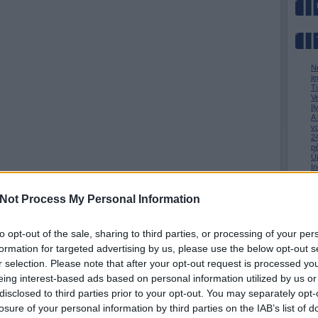
N
je
T
V
I
A
v
24
p
Ú
In
m
Az
M
Not Process My Personal Information
to opt-out of the sale, sharing to third parties, or processing of your per
formation for targeted advertising by us, please use the below opt-out s
r selection. Please note that after your opt-out request is processed y
eing interest-based ads based on personal information utilized by us or
» Az 
» Me
disclosed to third parties prior to your opt-out. You may separately opt-
» Kin
losure of your personal information by third parties on the IAB’s list of
BKV-