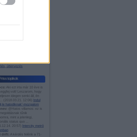
igyelő
os blog
ágazódás
 W. Árpád-sáv
Fórumok
TMÁNIÁSOK IDE,...
es menetrend
 motorvonat fanok ide!
i és elővárosi közl.
n javítanál Bp. közl.?
öcögények
asutak
tés, úttervezés
Friss topikok
cs:
Aki ezt irta már 10 ève is
seggfej volt! Leszarom, hogy
eljesen idegen senki áll, èn
...
(
2018.03.21. 12:06
)
Indul
lj le hatodiknak'-mozgalom
nev:
@Hatos villamos: ez is
 megoldásnak tűnik
mra, mint a jelenlegi,
ionális status quo ...
.12.14. 20:57
)
Intercity metró
onban
i drift:
A kérdés felénk a 71-