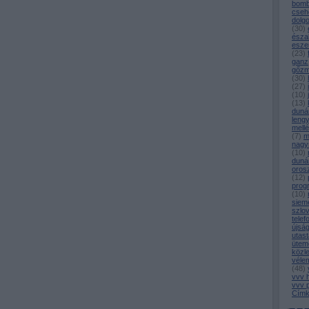
bomb
cseh
dolg
(
30
)
észa
esze
(
23
)
ganz
gőz
(
30
)
(
27
)
(
10
)
(
13
)
duná
leng
mell
(
7
)
m
nagy
(
10
)
duná
oros
(
12
)
prog
(
10
)
siem
szlo
telef
újsá
utast
ütem
közl
véle
(
48
)
vvv 
vvv 
Címk