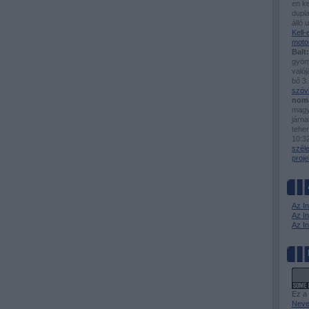
en ke
dupla
álló 
Kell
moto
Balt:
gyöny
valój
bő 3.
szóv
nom
magy
járn
tehe
10:3
szél
proje
Az I
Az In
Az I
Ez a
Neve