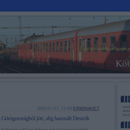
egy közlekedésbuzi újságíró j
Köt
vasút
2009.07.07. 21:00
ERMINAVET
térké
Imre
Görögországból jött, alig használt Desirók
Ezidőszerint az EU-ban alighanem csak Görögország kreténebb