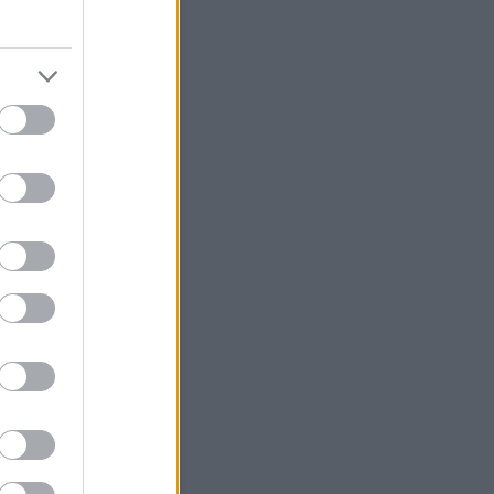
sem találják a felelősöket a
nál
fő délutánig zárul le a
zsgálat a hófrászról
ÁV-nál nincs felelős
asúti hivatal bele akar szólni a
Start új igazgatóságának
élyi összetételébe
 a hófrász igazi felelősei a
csoportnál?
MÁV évek óta vakon repül
ÁV Start visszatéríti a jegyek
a hómizériában pórul
knak
úgják a MÁV-Start
gatóságát
EKE miniszteri intézkedést
t a január 2-i MÁV-os
rány miatt
MÁV-csoport az év első
anapján teljes csődöt
ott
Vasutasok dolgoznak
Hasonló témák
fo - Mestska
sköz - Hamster+NZA
- Megint Állunk Vazze