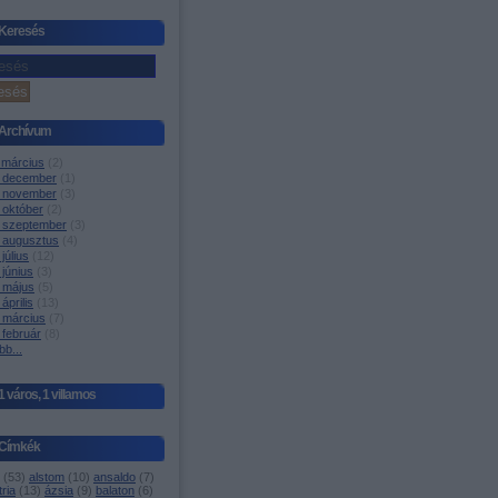
Keresés
Archívum
 március
(
2
)
 december
(
1
)
 november
(
3
)
 október
(
2
)
 szeptember
(
3
)
 augusztus
(
4
)
július
(
12
)
június
(
3
)
 május
(
5
)
április
(
13
)
 március
(
7
)
 február
(
8
)
bb
...
1 város, 1 villamos
Címkék
(
53
)
alstom
(
10
)
ansaldo
(
7
)
ria
(
13
)
ázsia
(
9
)
balaton
(
6
)