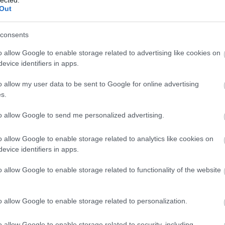
¤ Még
Out
MÁV-
¤ Hét
pótvi
¤ A M
consents
¤ A v
MÁV 
szem
o allow Google to enable storage related to advertising like cookies on
¤ Kik
evice identifiers in apps.
MÁV-
¤ A 
¤ A M
o allow my user data to be sent to Google for online advertising
árát 
járta
s.
¤ Kir
igaz
to allow Google to send me personalized advertising.
¤ A V
sürge
hóbot
¤ A 
o allow Google to enable storage related to analytics like cookies on
munk
evice identifiers in apps.
mond
o allow Google to enable storage related to functionality of the website
o allow Google to enable storage related to personalization.
PTin
Váro
MÁV 
o allow Google to enable storage related to security, including