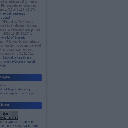
zd aktuálissá válni, mert a
 Flirt reggelente fullon van,
utas...
(
2016.01.17. 01:27
)
-e nekünk emeletes
rvonat?
@Pupmkin: Tény, hogy
örű és intelligens nő a mai
ában is. Véletlenül találtam ide
..
(
2013.10.15. 20:33
)
Új
ivő a MÁV Startnál
ad:
@Zotya: Gyakorlatilag a
ar vasúton forgóvázcserével
ak az orosz személy és
rvonatok en...
(
2012.08.14.
2
)
Szlovákia kiszállna a
es nyomtávú orosz vasúti
ktből
Anyám
ndex
dex Flirtgate-dossziéja
ndex autópálya-dossziéja
Licenc
 Mű a
Creative Commons
zd meg! 2.5 Magyarország