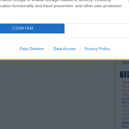
BKV-f
cation functionality and fraud prevention, and other user protection.
Busz
Útel
Tóta
CONFIRM
VASÚ
Ütem
Flirt
Város
Data Deletion
Data Access
Privacy Policy
Hogya
Sínd
Kisv
Útépí
Papp
egy 
egy t
senk
az 'Ü
M@s
jobb
számo
irrac
(
2016
Kant
ikke 