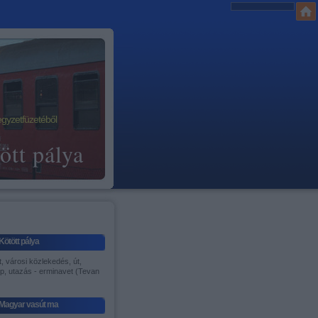
egyzetfüzetéből
ött pálya
Kötött pálya
, városi közlekedés, út,
p, utazás - erminavet (Tevan
)
Magyar vasút ma