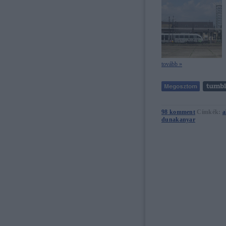
tovább »
98
komment
Címkék:
a
dunakanyar