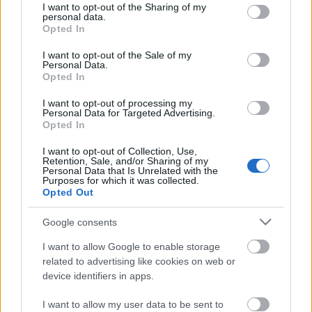
Bankot beolvasztják a Pénzügyminisztériumba vagy
not limited to your visit or usage behaviour. You may click to
I want to opt-out of the Sharing of my
valamelyik alá sorolt intézménybe, a
personal data.
grant or deny consent to Google and its third-party tags to
Opted In
jegybankelnököt pedig egyszerűen kirúgja a…
use your data for below specified purposes in below Google
consent section.
I want to opt-out of the Sale of my
Personal Data.
Antal Dániel szerint nem kevés a
Opted In
vasút pénze, csak rosszul költi
I want to opt-out of processing my
Personal Data for Targeted Advertising.
erminavet
•
2008. január 23.
37
Opted In
Nagyszabású interjút adott a Magyar Narancsnak
I want to opt-out of Collection, Use,
Retention, Sale, and/or Sharing of my
Antal Dániel, a Magyar Vasúti Hivatal elnöke. A
Personal Data that Is Unrelated with the
beszélgetés tartalmi ismertetésének nem volna itt
Purposes for which it was collected.
Opted Out
értelme. A korábban liberális köz(gazdasági)
gondolkodóként ismert "főfelügyelő" számos
Google consents
sokkoló adatot, tényt sorol föl…
I want to allow Google to enable storage
A vasúti hivatal bele akar szólni a
related to advertising like cookies on web or
device identifiers in apps.
MÁV Start új igazgatóságának
személyi összetételébe
I want to allow my user data to be sent to