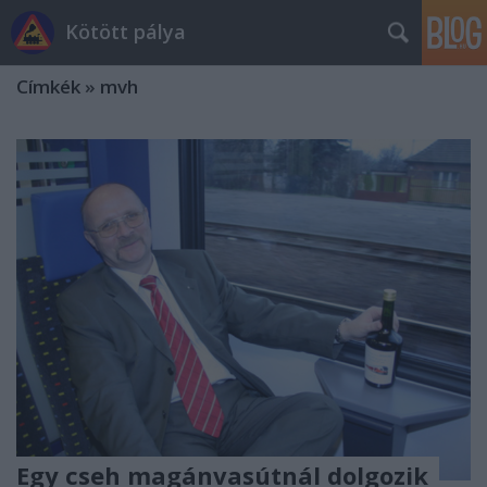
Kötött pálya
Címkék
»
mvh
Egy cseh magánvasútnál dolgozik