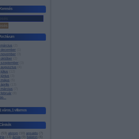
Keresés
Archívum
 március
(
2
)
 december
(
1
)
 november
(
3
)
 október
(
2
)
 szeptember
(
3
)
 augusztus
(
4
)
július
(
12
)
június
(
3
)
 május
(
5
)
április
(
13
)
 március
(
7
)
 február
(
8
)
bb
...
1 város, 1 villamos
Címkék
(
53
)
alstom
(
10
)
ansaldo
(
7
)
ria
(
13
)
ázsia
(
9
)
balaton
(
6
)