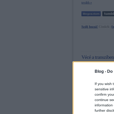
tovább »
Szólj hozzá!
Címkék:
f
Vécé a transzibe
Blog -
Do 
If you wish 
sensitive in
confirm you
continue se
tovább »
information 
further disc