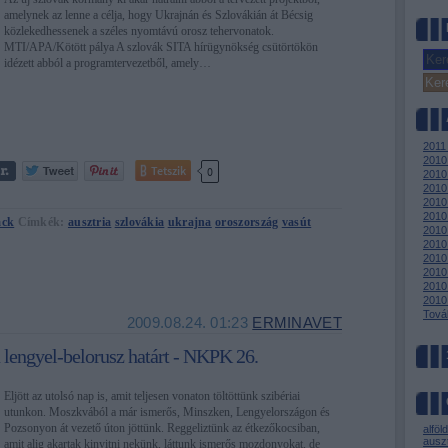
amelynek az lenne a célja, hogy Ukrajnán és Szlovákián át Bécsig
közlekedhessenek a széles nyomtávú orosz tehervonatok.
MTI/APA/Kötött pálya A szlovák SITA hírügynökség csütörtökön
idézett abból a programtervezetből, amely…
2011
2010
Tetszik
0
2010
2010
2010
2010
ack
Címkék:
ausztria
szlovákia
ukrajna
oroszország
vasút
2010 
2010 
2010
2010 
2010
2010
Tová
2009.08.24. 01:23
ERMINAVET
a lengyel-belorusz határt - NKPK 26.
Eljött az utolsó nap is, amit teljesen vonaton töltöttünk szibériai
utunkon. Moszkvából a már ismerős, Minszken, Lengyelországon és
Pozsonyon át vezető úton jöttünk. Reggeliztünk az étkezőkocsiban,
alföld
auszt
amit alig akartak kinyitni nekünk, láttunk ismerős mozdonyokat, de