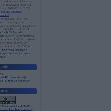
zd aktuálissá válni, mert a
 Flirt reggelente fullon van,
utas...
(
2016.01.17. 01:27
)
-e nekünk emeletes
rvonat?
@Pupmkin: Tény, hogy
örű és intelligens nő a mai
ában is. Véletlenül találtam ide
..
(
2013.10.15. 20:33
)
Új
ivő a MÁV Startnál
ad:
@Zotya: Gyakorlatilag a
ar vasúton forgóvázcserével
ak az orosz személy és
rvonatok en...
(
2012.08.14.
2
)
Szlovákia kiszállna a
es nyomtávú orosz vasúti
ktből
Anyám
ndex
dex Flirtgate-dossziéja
ndex autópálya-dossziéja
Licenc
 Mű a
Creative Commons
zd meg! 2.5 Magyarország