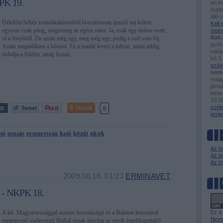
KPK 19.
en ke
dupla
álló 
Délelőtti békés szundikálásomból borzalmasan ijesztő zaj keltett:
Kell
egyszer csak páng, megremeg az egész sátor. Ja, csak egy doboz esett
moto
Balt:
rá a fenyőről. De aztán még egy, meg még egy, pedig a szél sem fúj.
gyöny
Aztán megtaláltam a bűnöst. Ez a madár leveri a tobozt, aztán addig
valój
dobálja a földön, amíg hozzá…
bő 3.
szóv
nom
magy
járn
tehe
10:3
Tetszik
szél
0
proje
otó
utazás
oroszország
hajó
közút
nkpk
Az I
Az In
Az I
2009.08.16. 01:23
ERMINAVET
 - NKPK 18.
A kb. Magyarországgal azonos hosszúságú és a Balaton hosszával
Ez a
Neve
megegyező szélességű Bajkál tónak tényleg az egyik legeldugottabb