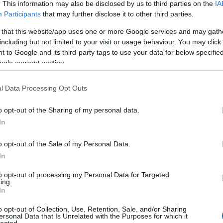
» A 
. This information may also be disclosed by us to third parties on the
IA
» Ind
Participants
that may further disclose it to other third parties.
mozg
otó
dizájn
programajánló
oroszország
vasút
eszemiszom
tarifa
» Zö
» De 
 that this website/app uses one or more Google services and may gath
lassú
including but not limited to your visit or usage behaviour. You may click 
» A 
refo
 to Google and its third-party tags to use your data for below specifi
» El 
ogle consent section.
Közö
2009.08.21. 01:23
ERMINAVET
közl
» Kin
rszkben - NKPK 23.
mene
l Data Processing Opt Outs
» Mi
Gábo
Szibériai utazásunk 21. napját Novoszibirszkben töltöttük, miután
utál
o opt-out of the Sharing of my personal data.
persze az állomáson leszálltunk a vonatról. Szibéria nem hivatalos
» Me
ki a 
In
fővárosában van villamos, troli, elővárosi elektricska is, de ezúttal egy
metrós képet választottam.Talán azért, mert az apró, mindössze két
rövid vonalból álló…
o opt-out of the Sale of my Personal Data.
In
¤ Még
án?
¤ Me
to opt-out of processing my Personal Data for Targeted
hófrá
ing.
¤ Vas
In
Boto
Tetszik
0
¤ Fa
miért
o opt-out of Collection, Use, Retention, Sale, and/or Sharing
¤ Ké
ersonal Data that Is Unrelated with the Purposes for which it
tó
utazás
metró
oroszország
vasút
villamos
troli
városi
csopo
lected.