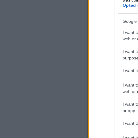
közlekedés
transib
nkp
Opted 
Google 
I want t
Tehervonatot rak
web or d
I want t
purpose
I want 
I want t
tovább »
web or d
I want t
or app.
Szólj hozzá!
Címkék:
f
I want t
I want t