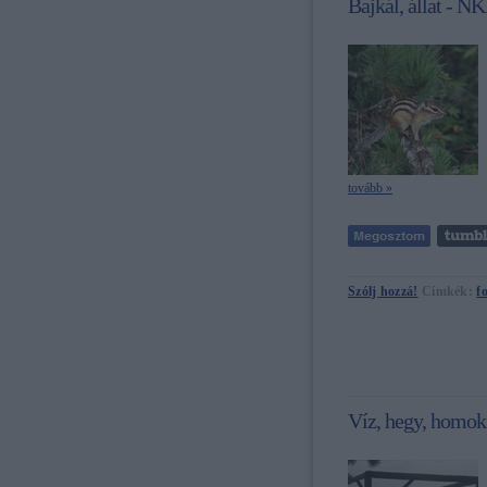
Bajkál, állat - N
tovább »
Szólj hozzá!
Címkék:
f
Víz, hegy, homok