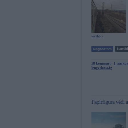
tovább »
58
komment
·
1
trackb
lengyelország
Papírfigura védi 