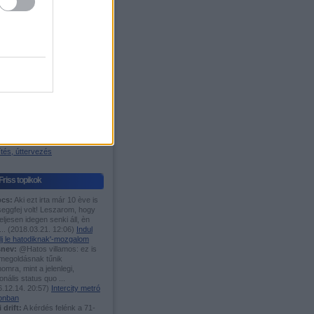
igyelő
os blog
ágazódás
 W. Árpád-sáv
Fórumok
TMÁNIÁSOK IDE,...
es menetrend
 motorvonat fanok ide!
i és elővárosi közl.
n javítanál Bp. közl.?
öcögények
asutak
tés, úttervezés
Friss topikok
cs:
Aki ezt irta már 10 ève is
seggfej volt! Leszarom, hogy
eljesen idegen senki áll, èn
...
(
2018.03.21. 12:06
)
Indul
lj le hatodiknak'-mozgalom
nev:
@Hatos villamos: ez is
 megoldásnak tűnik
mra, mint a jelenlegi,
ionális status quo ...
.12.14. 20:57
)
Intercity metró
onban
i drift:
A kérdés felénk a 71-