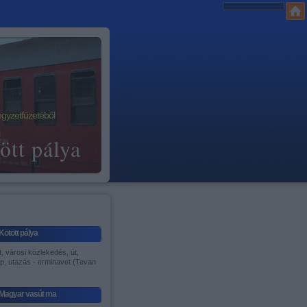
egyzetfüzetéből
ött pálya
Kötött pálya
, városi közlekedés, út,
p, utazás - erminavet (Tevan
)
Magyar vasút ma