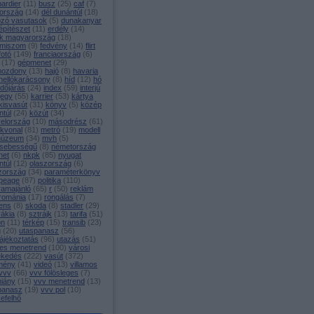
ardier
(
11
)
busz
(
25
)
caf
(
7
)
ország
(
14
)
dél dunántúl
(
18
)
ozó vasutasok
(
5
)
dunakanyar
építészet
(
11
)
erdély
(
14
)
k magyarország
(
18
)
miszom
(
9
)
fedvény
(
14
)
flirt
fotó
(
149
)
franciaország
(
6
)
(
17
)
gépmenet
(
29
)
mozdony
(
13
)
hajó
(
8
)
havaria
hellókarácsony
(
8
)
híd
(
12
)
hó
időjárás
(
24
)
index
(
59
)
interjú
jegy
(
55
)
karrier
(
53
)
kártya
kisvasút
(
31
)
könyv
(
5
)
közép
ntúl
(
24
)
közút
(
34
)
yelország
(
10
)
másodrész
(
61
)
ékvonal
(
81
)
metró
(
19
)
modell
úzeum
(
34
)
mvh
(
5
)
sebességű
(
8
)
németország
net
(
6
)
nkpk
(
85
)
nyugat
ntúl
(
12
)
olaszország
(
6
)
zország
(
34
)
paraméterkönyv
peage
(
87
)
politika
(
110
)
ramajánló
(
65
)
r
(
50
)
reklám
románia
(
17
)
rongálás
(
7
)
ens
(
8
)
skoda
(
8
)
stadler
(
29
)
vákia
(
8
)
sztrájk
(
13
)
tarifa
(
51
)
on
(
11
)
térkép
(
15
)
transib
(
23
)
g
(
20
)
utaspanasz
(
56
)
ájékoztatás
(
96
)
utazás
(
51
)
es menetrend
(
100
)
városi
ekedés
(
222
)
vasút
(
372
)
mény
(
41
)
videó
(
13
)
villamos
vvv
(
66
)
vvv fölösleges
(
7
)
hiány
(
15
)
vvv menetrend
(
13
)
panasz
(
19
)
vvv pol
(
10
)
efelhő