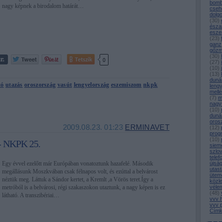
bomb
nagy képnek a birodalom határát…
cseh
dolg
(
30
)
észa
esze
(
23
)
ganz
gőz
(
30
)
Tetszik
0
(
27
)
(
10
)
(
13
)
duná
tó
utazás
oroszország
vasút
lengyelország
eszemiszom
nkpk
leng
mell
(
7
)
m
nagy
(
10
)
duná
oros
2009.08.23. 01:23
ERMINAVET
(
12
)
prog
(
10
)
- NKPK 25.
siem
szlo
telef
Egy évvel ezelőtt már Európában vonatoztunk hazafelé. Második
újsá
utast
megállásunk Moszkvában csak félnapos volt, és ezúttal a belvárost
ütem
néztük meg. Láttuk a Sándor kertet, a Kremlt ,a Vörös teret.Így a
közl
metróból is a belvárosi, régi szakaszokon utaztunk, a nagy képen is ez
véle
(
48
)
látható. A transzibériai…
vvv 
vvv 
Címk