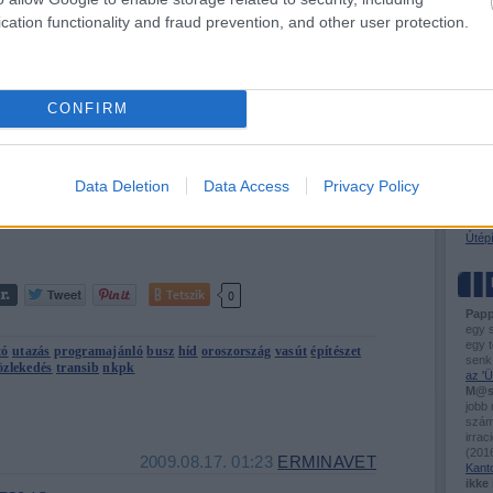
BKV-f
cation functionality and fraud prevention, and other user protection.
2009.08.18. 01:23
ERMINAVET
Busz
Útel
Tóta
bb Lenin-feje - NKPK 20.
Egy évvel ezelőtt az utolsó vadkemping után a nem mindenhol burkolt
CONFIRM
főúton egészen Ulan Udéig jutottunk. Burjátia fővárosa kedves hely,
VASÚ
régi faházakkal, sok karcsú burját és orosz jócsajjal. Akad közlekedési
Ütem
látnivaló is, villamoshálózat, öreg buszok, menetirány szerint osztott
Flirt
zebrák. De a város…
Város
Data Deletion
Data Access
Privacy Policy
Hogya
Sínd
Kisv
Útépí
Tetszik
0
Papp
egy 
egy t
tó
utazás
programajánló
busz
híd
oroszország
vasút
építészet
senk
özlekedés
transib
nkpk
az 'Ü
M@s
jobb
számo
irrac
(
2016
2009.08.17. 01:23
ERMINAVET
Kant
ikke 