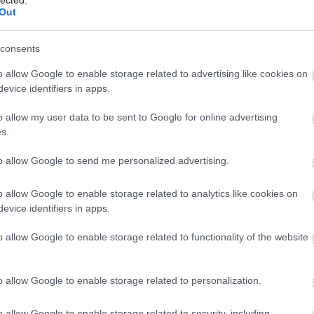
k
¤ Még
Out
MÁV-
¤ Hét
pótvi
¤ A M
consents
¤ A v
2009.08.20. 01:23
ERMINAVET
MÁV 
szem
o allow Google to enable storage related to advertising like cookies on
¤ Kik
odnak a krasznojarszki daruk - NKPK 22.
evice identifiers in apps.
MÁV-
¤ A 
¤ A M
Végre megint vonatozunk, visszaindultunk Irkutszkból a transziben. És
o allow my user data to be sent to Google for online advertising
árát 
a vonatról mindenféle érdekeset lát az ember, nemcsak a nagy képen
járta
s.
bemutatott színpompás darukat. Hanem cementes kocsit,
¤ Kir
tűzoltóvonatot, meg ezt a másik piros szerelvényt, amiről nem tudom,
igaz
mire való. Bakterházat, és vonat alatt…
to allow Google to send me personalized advertising.
¤ A V
sürge
hóbot
¤ A 
o allow Google to enable storage related to analytics like cookies on
munk
evice identifiers in apps.
mond
Tetszik
0
o allow Google to enable storage related to functionality of the website
otó
utazás
oroszország
vasút
transib
nkpk
o allow Google to enable storage related to personalization.
PTin
Váro
MÁV 
o allow Google to enable storage related to security, including