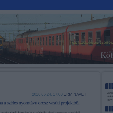
egy közlekedésbuzi újságíró j
Köt
vasút
2010.06.24. 17:00
ERMINAVET
térké
Imre
na a széles nyomtávú orosz vasúti projektből
Az új szlovák kormány ki akar hátrálni abból a tervezett projektből,