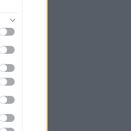
sem találják a felelősöket a
nál
fő délutánig zárul le a
zsgálat a hófrászról
ÁV-nál nincs felelős
asúti hivatal bele akar szólni a
Start új igazgatóságának
élyi összetételébe
 a hófrász igazi felelősei a
csoportnál?
MÁV évek óta vakon repül
ÁV Start visszatéríti a jegyek
a hómizériában pórul
knak
úgják a MÁV-Start
gatóságát
EKE miniszteri intézkedést
t a január 2-i MÁV-os
rány miatt
MÁV-csoport az év első
anapján teljes csődöt
ott
Vasutasok dolgoznak
Hasonló témák
fo - Mestska
sköz - Hamster+NZA
- Megint Állunk Vazze