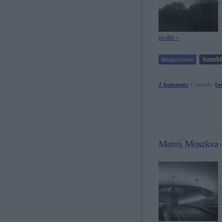
tovább »
2
komment
Címkék:
fo
Metró, Moszkva 