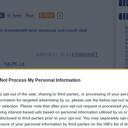
Tetszik
0
N
otó
programajánló
metró
oroszország
vasút
transib
nkpk
je
T
V
I
A
v
2009.08.22. 01:23
ERMINAVET
24
p
n - NKPK 24.
Ú
In
m
Huszonkettedik napunkat megint teljesen vonaton töltöttük
Az
M
Not Process My Personal Information
Novoszibirszk és Moszkva között. Ha a szerelvényen élünk, fontos az
infrastruktúra. Mivel amúgy is sokszor fotózom le a vonatok vécéit
(erre a címkére kattintva láthatók ilyen képek, ha nem is mind), naná,
to opt-out of the sale, sharing to third parties, or processing of your per
hogy ez lett a nagy kép. Nézzük meg…
formation for targeted advertising by us, please use the below opt-out s
r selection. Please note that after your opt-out request is processed y
eing interest-based ads based on personal information utilized by us or
» Az 
» Me
disclosed to third parties prior to your opt-out. You may separately opt-
» Kin
losure of your personal information by third parties on the IAB’s list of
Tetszik
0
BKV-