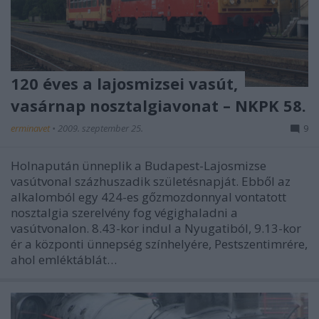
120 éves a lajosmizsei vasút,
vasárnap nosztalgiavonat – NKPK 58.
erminavet
•
2009. szeptember 25.
9
Holnapután ünneplik a Budapest-Lajosmizse
vasútvonal százhuszadik születésnapját. Ebből az
alkalomból egy 424-es gőzmozdonnyal vontatott
nosztalgia szerelvény fog végighaladni a
vasútvonalon. 8.43-kor indul a Nyugatiból, 9.13-kor
ér a központi ünnepség színhelyére, Pestszentimrére,
ahol emléktáblát…