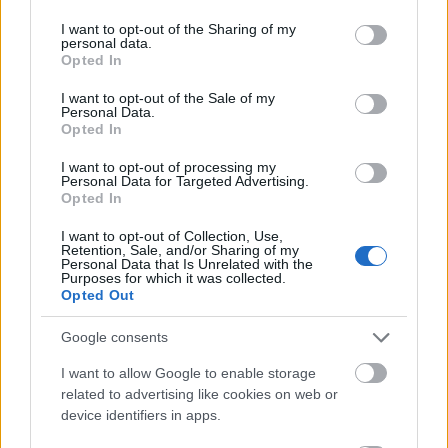
Mozdonyfesztivál és V. Nemzetközi Étkezőkocsi-
services and may gather and store information including but
találkozó. A részletek itt. Legfeljebb annyit tennék
not limited to your visit or usage behaviour. You may click to
I want to opt-out of the Sharing of my
personal data.
még hozzá, hogy én 2005-ben voltam a fesztiválon, a
grant or deny consent to Google and its third-party tags to
Opted In
képek is…
use your data for below specified purposes in below Google
consent section.
I want to opt-out of the Sale of my
Personal Data.
Opted In
I want to opt-out of processing my
Personal Data for Targeted Advertising.
Opted In
I want to opt-out of Collection, Use,
Retention, Sale, and/or Sharing of my
Personal Data that Is Unrelated with the
Purposes for which it was collected.
Opted Out
Google consents
I want to allow Google to enable storage
related to advertising like cookies on web or
device identifiers in apps.
Battonya állomás a halált várja -