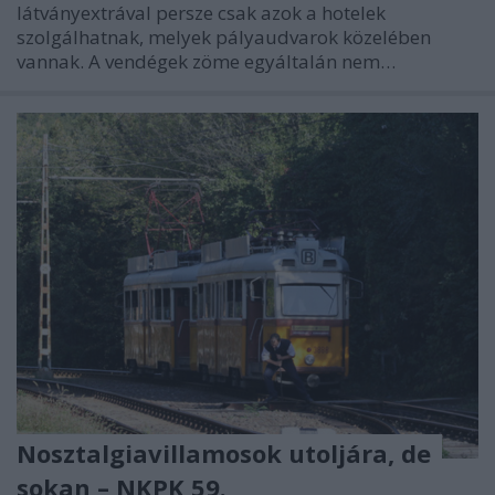
látványextrával persze csak azok a hotelek
szolgálhatnak, melyek pályaudvarok közelében
vannak. A vendégek zöme egyáltalán nem…
Nosztalgiavillamosok utoljára, de
sokan – NKPK 59.