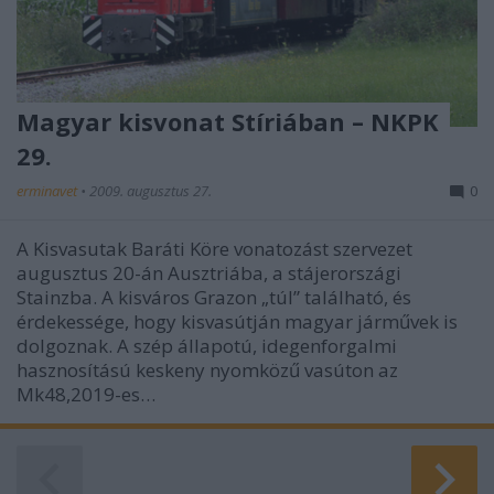
Magyar kisvonat Stíriában – NKPK
29.
erminavet
•
2009. augusztus 27.
0
A Kisvasutak Baráti Köre vonatozást szervezet
augusztus 20-án Ausztriába, a stájerországi
Stainzba. A kisváros Grazon „túl” található, és
érdekessége, hogy kisvasútján magyar járművek is
dolgoznak. A szép állapotú, idegenforgalmi
hasznosítású keskeny nyomközű vasúton az
Mk48,2019-es…