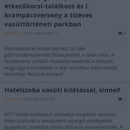
étkezőkocsi-találkozó és I.
krampácsverseny a tízéves
vasúttörténeti parkban
erminavet
•
2010. szeptember 17.
6
Szombaton és vasárnap lesz az idei
gőzmozdonyparádé Budapesten, a tatai úton. A
rendezvény címbéli hivatalos nevéből is látható,
hogy egyre szélesebb a régi vasúthoz kapcsolódó
tematika. Nézzük sorban!
Hotelszoba vasúti kilátással, sínnel!
erminavet
•
2009. december 07.
2
MTI Vasúti kilátással próbálja magához vonzani
több szálloda a vonatokért rajongó vendégeket
Japánban, továbbá síndarabbal és menetrenddel. A