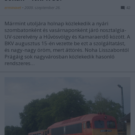
erminavet
•
2009. szeptember 26.
42
Mármint utoljára holnap közlekedik a nyári
szombatonként és vasárnaponként járó nosztalgia-
UV-szerelvény a Hűvösvölgy és Kamaraerdő között. A
BKV augusztus 15-én vezette be ezt a szolgáltatást,
és nagy-nagy öröm, mert áttörés. Noha Lisszabontól
Prágáig sok nagyvárosban közlekedik hasonló
rendszeres…