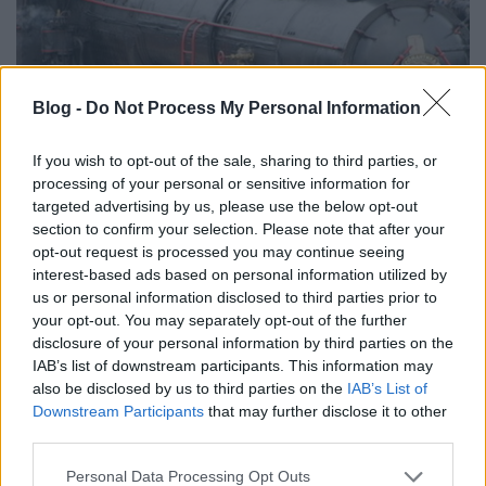
Blog -
Do Not Process My Personal Information
If you wish to opt-out of the sale, sharing to third parties, or
processing of your personal or sensitive information for
targeted advertising by us, please use the below opt-out
section to confirm your selection. Please note that after your
opt-out request is processed you may continue seeing
interest-based ads based on personal information utilized by
Hétvégén gőzmozdonyparádé – NKPK
us or personal information disclosed to third parties prior to
your opt-out. You may separately opt-out of the further
51.
disclosure of your personal information by third parties on the
erminavet
•
2009. szeptember 18.
0
IAB’s list of downstream participants. This information may
also be disclosed by us to third parties on the
IAB’s List of
Downstream Participants
that may further disclose it to other
A vasúttörténeti parkban szombaton és vasárnap
third parties.
sorra kerülő rendezvény neve olyan szép, hogy elég,
ha a címét idemásolom: IX. Közép-Európai
Please note that this website/app uses one or more Google
Personal Data Processing Opt Outs