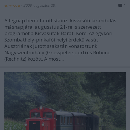
erminavet
•
2009. augusztus 28.
1
A tegnap bemutatott stainzi kisvasúti kirándulás
másnapjára, augusztus 21-re is szervezett
programot a Kisvasutak Baráti Köre. Az egykori
Szombathely-pinkafői helyi érdekű vasút
Ausztriának jutott szakszán vonatoztunk
Nagyszentmihály (Grosspetersdorf) és Rohonc
(Rechnitz) között. A most…