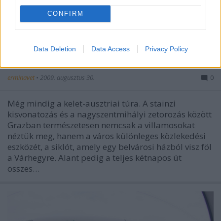
CONFIRM
Data Deletion
Data Access
Privacy Policy
Graz, sikló – NKPK 32.
erminavet
•
2009. augusztus 30.
0
Még mindig a kelet-ausztriai túra. A stainzi
kisvonatozás és a nagyszentmihályi zetorozás között
Grazban természetesen nemcsak a villamosokat
néztük meg, hanem a város különleges közlekedési
eszközét, a siklót, amely egy belvárosi házból visz föl
a Várhegyre. Alant pedig a teljes kétnapos út
összes…