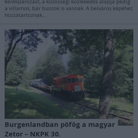
kerékpározást, a közösségi közlekedés alapja pedig
a villamos, bár buszok is vannak. A belváros képéhez
hozzátartoznak…
Burgenlandban pöfög a magyar
Zetor – NKPK 30.