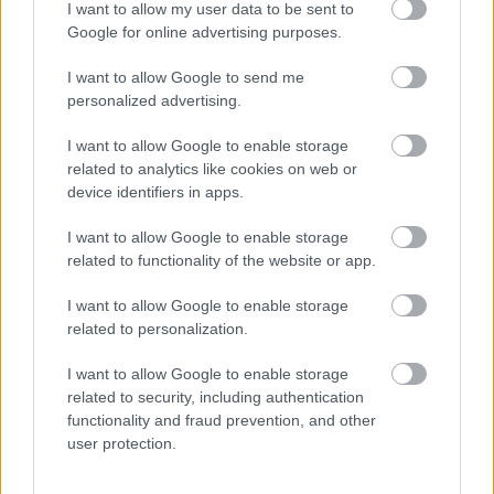
NKPK 46.
I want to allow my user data to be sent to
Google for online advertising purposes.
erminavet
•
2009. szeptember 13.
2
I want to allow Google to send me
A Battonyára vezető szárnyvonal is szerepel a
personalized advertising.
megszüntetendő vasútvonalak listáján. Hiába volt
I want to allow Google to enable storage
egykor fontos ez a „főmellékvonal”, Trianon miatt a
related to analytics like cookies on web or
patinás (1882-ben megnyílt) vonal már nem vezet
device identifiers in apps.
Aradra, csak a kisvárosba, annak is a szélére, így
tényleg nem bonyolít nagy…
I want to allow Google to enable storage
related to functionality of the website or app.
I want to allow Google to enable storage
related to personalization.
I want to allow Google to enable storage
related to security, including authentication
functionality and fraud prevention, and other
user protection.