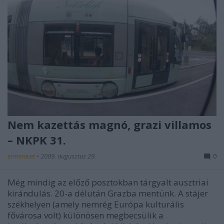
Nem kazettás magnó, grazi villamos
– NKPK 31.
erminavet
•
2009. augusztus 29.
0
Még mindig az előző posztokban tárgyalt ausztriai
kirándulás. 20-a délután Grazba mentünk. A stájer
székhelyen (amely nemrég Európa kulturális
fővárosa volt) különösen megbecsülik a