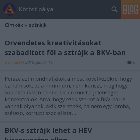
Kötött pálya
Címkék
»
sztrájk
Örvendetes kreativitásokat
szabadított föl a sztrájk a BKV-ban
erminavet
•
2010. január 16.
6
Persze azt mondhatjátok a most következőkre, hogy
ez nem sok, ez a minimum, nem kunszt, meg hogy
sok hiba is van benne. De én most a jelenségre
koncentrálok. Arra, hogy ezek szerint a BKV-nál is
vannak olyanok, akik szeretnék, ha nem egy lomha,
széteső, korrupt szocialista…
BKV-s sztrájk lehet a HÉV
kiszervezése ellen