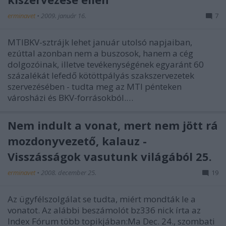
erminavet
•
2009. január 16.
7
MTIBKV-sztrájk lehet január utolsó napjaiban,
ezúttal azonban nem a buszosok, hanem a cég
dolgozóinak, illetve tevékenységének egyaránt 60
százalékát lefedő kötöttpályás szakszervezetek
szervezésében - tudta meg az MTI pénteken
városházi és BKV-forrásokból.…
Nem indult a vonat, mert nem jött rá
mozdonyvezető, kalauz -
Visszásságok vasutunk világából 25.
erminavet
•
2008. december 25.
19
Az ügyfélszolgálat se tudta, miért mondták le a
vonatot. Az alábbi beszámolót bz336 nick írta az
Index Fórum több topikjában:Ma Dec. 24., szombati