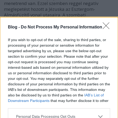
menetrend van. Ezzel szemben reggel negatív
meglepetést hozott a Jézuska az Esztergom-
Almásfüzítő vonal utasaira. A szombati…
Blog -
Do Not Process My Personal Information
Veresiek, vigyázzatok, reggel se lesz
meg minden vonatotok! -
If you wish to opt-out of the sale, sharing to third parties, or
Visszásságok vasutunk világából 22.
processing of your personal or sensitive information for
targeted advertising by us, please use the below opt-out
erminavet
•
2008. december 22.
28
section to confirm your selection. Please note that after your
opt-out request is processed you may continue seeing
Négy és fél éve megszokott, kihasznált vonatokat
interest-based ads based on personal information utilized by
húztak ki a 71-es vonal menetrendjéből.
us or personal information disclosed to third parties prior to
your opt-out. You may separately opt-out of the further
Sorozatunkban viszonylag régen foglalkoztunk
disclosure of your personal information by third parties on the
konkrét vonalak szolgáltatásának konkrét
IAB’s list of downstream participants. This information may
változásával a menetrendváltás miatt. Ez pedig most
also be disclosed by us to third parties on the
IAB’s List of
nagyon aktuális téma, hiszen az elvileg december…
Downstream Participants
that may further disclose it to other
third parties.
Start klubkártyával ingyen 22 Volán
Please note that this website/app uses one or more Google
Personal Data Processing Opt Outs