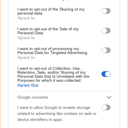
vasútpótló buszain
services and may gather and store information including but
not limited to your visit or usage behaviour. You may click to
I want to opt-out of the Sharing of my
erminavet
•
2008. december 21.
11
personal data.
grant or deny consent to Google and its third-party tags to
Opted In
use your data for below specified purposes in below Google
Egy jó hír a sok rossz között. A MÁV Start arról
consent section.
I want to opt-out of the Sale of my
tájékoztatott, hogy a sztrájk ideje alatt a Borsod
Personal Data.
Volán és a Szabolcs Volán kivételével a vasúttal
Opted In
megegyező járatokon (pontosabb infó itt) a kártya
I want to opt-out of processing my
felmutatásával ingyen lehet utazni.A békeidőben
Personal Data for Targeted Advertising.
korlátlan számú, 2.…
Opted In
I want to opt-out of Collection, Use,
Miért támogatja a Fidesz Gaskóékat?
Retention, Sale, and/or Sharing of my
Personal Data that Is Unrelated with the
- Visszásságok vasutunk világából
Purposes for which it was collected.
Opted Out
20.
Google consents
erminavet
•
2008. december 20.
299
I want to allow Google to enable storage
related to advertising like cookies on web or
Ezen gondolkozom. Persze van két könnyű válasz. Az
device identifiers in apps.
első az, hogy nem is a Fidesz támogatja Gaskóékat,
hanem Gaskó támogatja a Fideszt. Bár ezt a verziót