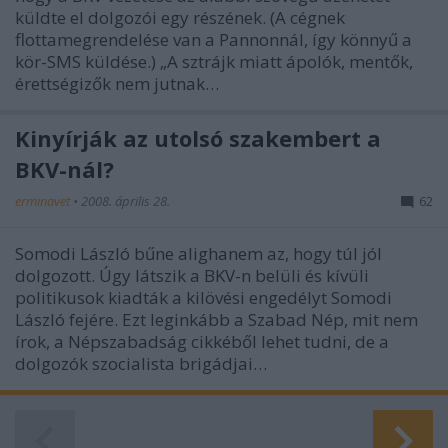
küldte el dolgozói egy részének. (A cégnek
flottamegrendelése van a Pannonnál, így könnyű a
kör-SMS küldése.) „A sztrájk miatt ápolók, mentők,
érettségizők nem jutnak…
Kinyírják az utolsó szakembert a
BKV-nál?
erminavet
•
2008. április 28.
62
Somodi László bűne alighanem az, hogy túl jól
dolgozott. Úgy látszik a BKV-n belüli és kívüli
politikusok kiadták a kilövési engedélyt Somodi
László fejére. Ezt leginkább a Szabad Nép, mit nem
írok, a Népszabadság cikkéből lehet tudni, de a
dolgozók szocialista brigádjai…