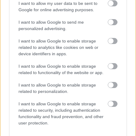
I want to allow my user data to be sent to
könnyű alátámasztani azzal, hogy az arrogáns
Google for online advertising purposes.
(vd)SS-vezér először azt mondta, hogy Karácsonykor
nem lesz sztrájk, aztán…
I want to allow Google to send me
personalized advertising.
A károkozók okoznak, a hárítók nem
I want to allow Google to enable storage
related to analytics like cookies on web or
hárítanak - Visszásságok vasutunk
device identifiers in apps.
világából 15.
I want to allow Google to enable storage
erminavet
•
2008. december 15.
228
related to functionality of the website or app.
Csak a gördülősztrájkkal, az elégséges
I want to allow Google to enable storage
szolgáltatással és a pótlással van baj a vasutasok
related to personalization.
munkabeszüntetésénél. Nemrég volt módomban
kifejteni, hogy nem vidáman, de elfogadom, hogy a
I want to allow Google to enable storage
related to security, including authentication
sztrájkjog velejárója egy kultúrdemokráciának.
functionality and fraud prevention, and other
Viszont a sztrájk csak akkor fogadható el,…
user protection.
Rúgják ki a fölösleges vasutasokat!