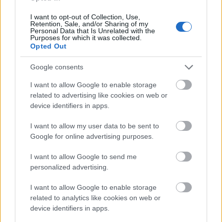
Idén is sajtótájékoztatót tartott a MÁV Start az
Utazás kiállításon. Kozák Tamás vezérigazgató az
I want to opt-out of Collection, Use,
Retention, Sale, and/or Sharing of my
elért eredményeket és a terveket vette sorba. Ezekről
Personal Data that Is Unrelated with the
a Kötött pálya olvasói általában már értesülhettek
Purposes for which it was collected.
Opted Out
(Az azért érdekes lehet, hogy a vezér a
járműfejlesztési tervekről igen óvatosan csak
Google consents
annyit…
I want to allow Google to enable storage
Mobilon is vehetünk vonatjegyet
related to advertising like cookies on web or
device identifiers in apps.
erminavet
•
2009. február 19.
17
I want to allow my user data to be sent to
Google for online advertising purposes.
A MÁV Start kiterjesztette internetes jegyvásárlási
rendszerét a mobiltelefonokra is. Nem valamilyen
I want to allow Google to send me
teljesen új szolgáltatásról van tehát szó, hanem
personalized advertising.
arról, hogy azokon a mobilokon, amelyeken lehet
interneten böngészni, mostantól használható a
I want to allow Google to enable storage
webes jegyvásárlás. Persze érdemes…
related to analytics like cookies on web or
device identifiers in apps.
Mobilon vehetünk jegyet Pécsen