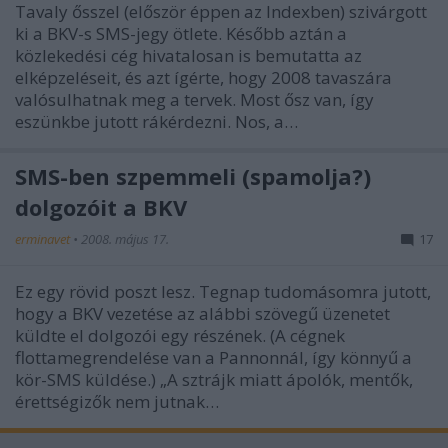
Tavaly ősszel (először éppen az Indexben) szivárgott
ki a BKV-s SMS-jegy ötlete. Később aztán a
közlekedési cég hivatalosan is bemutatta az
elképzeléseit, és azt ígérte, hogy 2008 tavaszára
valósulhatnak meg a tervek. Most ősz van, így
eszünkbe jutott rákérdezni. Nos, a…
SMS-ben szpemmeli (spamolja?)
dolgozóit a BKV
erminavet
•
2008. május 17.
17
Ez egy rövid poszt lesz. Tegnap tudomásomra jutott,
hogy a BKV vezetése az alábbi szövegű üzenetet
küldte el dolgozói egy részének. (A cégnek
flottamegrendelése van a Pannonnál, így könnyű a
kör-SMS küldése.) „A sztrájk miatt ápolók, mentők,
érettségizők nem jutnak…