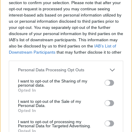
section to confirm your selection. Please note that after your
Elvira menetrendben kiválasztott útvonalra a…
opt-out request is processed you may continue seeing
interest-based ads based on personal information utilized by
us or personal information disclosed to third parties prior to
your opt-out. You may separately opt-out of the further
disclosure of your personal information by third parties on the
IAB’s list of downstream participants. This information may
also be disclosed by us to third parties on the
IAB’s List of
Downstream Participants
that may further disclose it to other
third parties.
Please note that this website/app uses one or more Google
Personal Data Processing Opt Outs
services and may gather and store information including but
not limited to your visit or usage behaviour. You may click to
I want to opt-out of the Sharing of my
personal data.
grant or deny consent to Google and its third-party tags to
Opted In
use your data for below specified purposes in below Google
consent section.
I want to opt-out of the Sale of my
Personal Data.
Jön az igazi mobiljegy a MÁV Startnál
Opted In
erminavet
•
2009. február 26.
10
I want to opt-out of processing my
Personal Data for Targeted Advertising.
Opted In