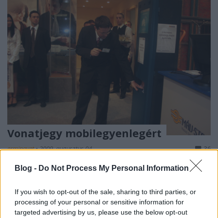
Vonatjegy mobilegyenlegért
erminavet
•
2009. augusztus 04.
36
Blog -
Do Not Process My Personal Information
A személyszállító MÁV Start tervei szerint az év
végétől mobiltelefonos egyenlegről is fizethetjük az
If you wish to opt-out of the sale, sharing to third parties, or
e-Ticket rendszerben megvett vonatjegyet. Jelenleg
processing of your personal or sensitive information for
egy jól használható, bár kissé fapados internetes
targeted advertising by us, please use the below opt-out
jegyértékesítés működik a Startnál: a régóta ismert