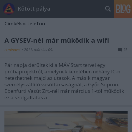
Kötött pálya
Címkék
»
telefon
A GYSEV-nél már működik a wifi
erminavet
•
2011. március 09.
15
Pár napja derültek ki a MÁV Start tervei egy
próbaprojektről, amelynek keretében néhány IC-n
netezhetnek majd az utasok. A másik magyar
személyszállító vasúttársaságnál, a Győr-Sopron-
Ebenfurti Vasút Zrt.-nél már március 1-től működik
ez a szolgáltatás a…