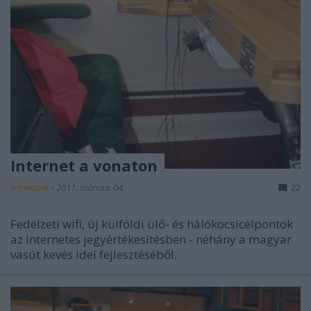
Internet a vonaton
erminavet
•
2011. március 04.
22
Fedélzeti wifi, új külföldi ülő- és hálókocsicélpontok
az internetes jegyértékesítésben - néhány a magyar
vasút kevés idei fejlesztéséből.