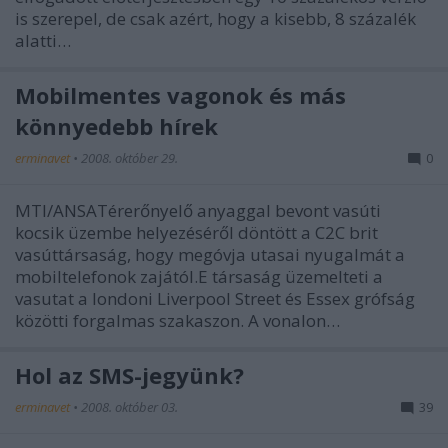
is szerepel, de csak azért, hogy a kisebb, 8 százalék
alatti…
Mobilmentes vagonok és más
könnyedebb hírek
erminavet
•
2008. október 29.
0
MTI/ANSATérerőnyelő anyaggal bevont vasúti
kocsik üzembe helyezéséről döntött a C2C brit
vasúttársaság, hogy megóvja utasai nyugalmát a
mobiltelefonok zajától.E társaság üzemelteti a
vasutat a londoni Liverpool Street és Essex grófság
közötti forgalmas szakaszon. A vonalon…
Hol az SMS-jegyünk?
erminavet
•
2008. október 03.
39