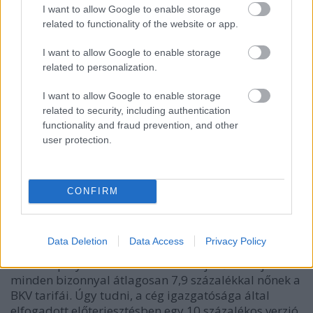
I want to allow Google to enable storage
erminavet
•
2009. február 06.
16
related to functionality of the website or app.
I want to allow Google to enable storage
Új, időalapú jegyeket is bevezetnek fél- és kétórás
related to personalization.
változatban. A kérdésen csak tökölődő Budapestet
lehagyva az ország első mobiltelefonos menetjegy-
I want to allow Google to enable storage
és bérletvásárlási szolgáltatása indult csütörtökön
related to security, including authentication
Pécsen, számolt be a bama.hu. Az utasok a Pécsi
functionality and fraud prevention, and other
Közlekedési…
user protection.
8900 forintos BKV-bérlet, 290 forintos
CONFIRM
jegy 2009-ben
erminavet
•
2008. november 03.
179
Data Deletion
Data Access
Privacy Policy
A Kötött pálya információ szerint a jövő év elején
minden bizonnyal átlagosan 7,9 százalékkal nőnek a
BKV tarifái. Úgy tudni, a cég igazgatósága által
elfogadott előterjesztésben egy 10 százalékos verzió