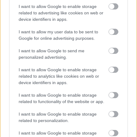
világából 14.
I want to allow Google to enable storage
related to advertising like cookies on web or
erminavet
•
2008. december 14.
13
device identifiers in apps.
I want to allow my user data to be sent to
Az Új generációs Léderer nyílt levélben vonja kérdőre
Google for online advertising purposes.
Molnár Csaba minisztert az ütemes menetrend
megnyirbálásáért. Úgy látszik, az SZDSZ
I want to allow Google to send me
próbálgatja a konstruktív ellenzékiség szerepét. Való
personalized advertising.
igaz, amíg övék volt a közlekedési tárca, az ember
számos ponton…
I want to allow Google to enable storage
related to analytics like cookies on web or
device identifiers in apps.
Rúgják ki a fölösleges vasutasokat!
I want to allow Google to enable storage
Most! - Visszásságok vasutunk
related to functionality of the website or app.
világából 10.
I want to allow Google to enable storage
erminavet
•
2008. december 10.
268
related to personalization.
Nem kell engedni a sztrájkfenyegetésnek, bért
I want to allow Google to enable storage