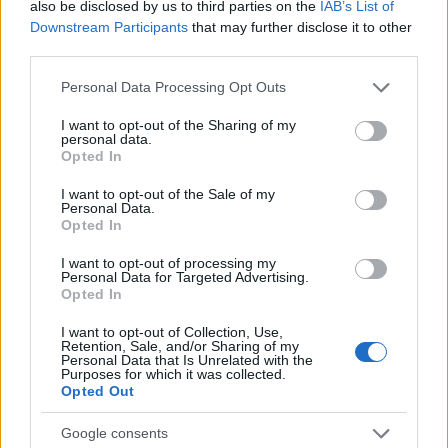
also be disclosed by us to third parties on the
IAB’s List of
(vd)SS-vezér először azt mondta, hogy Karácsonykor
Downstream Participants
that may further disclose it to other
nem lesz sztrájk, aztán…
third parties.
Please note that this website/app uses one or more Google
Personal Data Processing Opt Outs
A károkozók okoznak, a hárítók nem
services and may gather and store information including but
hárítanak - Visszásságok vasutunk
not limited to your visit or usage behaviour. You may click to
I want to opt-out of the Sharing of my
personal data.
grant or deny consent to Google and its third-party tags to
világából 15.
Opted In
use your data for below specified purposes in below Google
consent section.
erminavet
•
2008. december 15.
228
I want to opt-out of the Sale of my
Personal Data.
Opted In
Csak a gördülősztrájkkal, az elégséges
I want to opt-out of processing my
szolgáltatással és a pótlással van baj a vasutasok
Personal Data for Targeted Advertising.
munkabeszüntetésénél. Nemrég volt módomban
Opted In
kifejteni, hogy nem vidáman, de elfogadom, hogy a
sztrájkjog velejárója egy kultúrdemokráciának.
I want to opt-out of Collection, Use,
Retention, Sale, and/or Sharing of my
Viszont a sztrájk csak akkor fogadható el,…
Personal Data that Is Unrelated with the
Purposes for which it was collected.
Opted Out
Az SZDSZ-nek sem tetszik az új
menetrend - Visszásságok vasutunk
Google consents