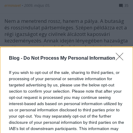
erminavet
•
2009. május 05.
35
Nem a menetrend rossz, hanem a pálya. A butaság
és rosszindulat pártsemleges. Szépen példázza ezt a
régi igazságot egy civilnek álcázott kaposvári
kezdeményezés. Annak idején lényegében hazavágta
az ütemes menetrendet Szabó egykori miniszter
(MSZP) ostoba rendelkezése a…
Blog -
Do Not Process My Personal Information
Miért támogatja a Fidesz Gaskóékat?
If you wish to opt-out of the sale, sharing to third parties, or
- Visszásságok vasutunk világából
processing of your personal or sensitive information for
targeted advertising by us, please use the below opt-out
20.
section to confirm your selection. Please note that after your
opt-out request is processed you may continue seeing
erminavet
•
2008. december 20.
299
interest-based ads based on personal information utilized by
us or personal information disclosed to third parties prior to
Ezen gondolkozom. Persze van két könnyű válasz. Az
your opt-out. You may separately opt-out of the further
első az, hogy nem is a Fidesz támogatja Gaskóékat,
disclosure of your personal information by third parties on the
hanem Gaskó támogatja a Fideszt. Bár ezt a verziót
IAB’s list of downstream participants. This information may
könnyű alátámasztani azzal, hogy az arrogáns