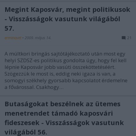
Megint Kaposvár, megint politikusok
- Visszásságok vasutunk világából
57.
erminavet
•
2009. május 14.
21
A múltkori bringás sajtótájékoztató után most egy
helyi SZDSZ-es politikus gondolta úgy, hogy fel kell
lépnie Kaposvár jobb vasúti összeköttetéséért.
Szögezzük le most is, eddig neki igaza is van, a
somogyi székhely gyorsabb kapcsolatot érdemelne
a fővárossal. Csakhogy…
Butaságokat beszélnek az ütemes
menetrendet támadó kaposvári
fideszesek - Visszásságok vasutunk
világából 56.