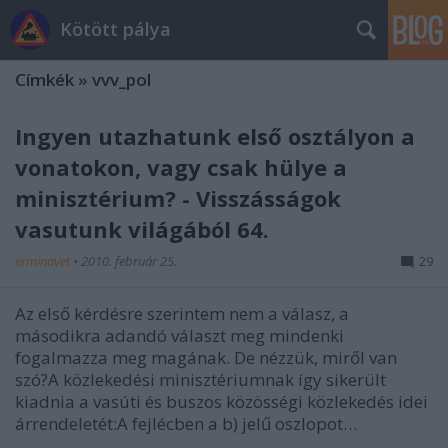
Kötött pálya
Címkék
»
vvv_pol
Ingyen utazhatunk első osztályon a
vonatokon, vagy csak hülye a
minisztérium? - Visszásságok
vasutunk világából 64.
erminavet
•
2010. február 25.
29
Az első kérdésre szerintem nem a válasz, a
másodikra adandó választ meg mindenki
fogalmazza meg magának. De nézzük, miről van
szó?A közlekedési minisztériumnak így sikerült
kiadnia a vasúti és buszos közösségi közlekedés idei
árrendeletét:A fejlécben a b) jelű oszlopot…