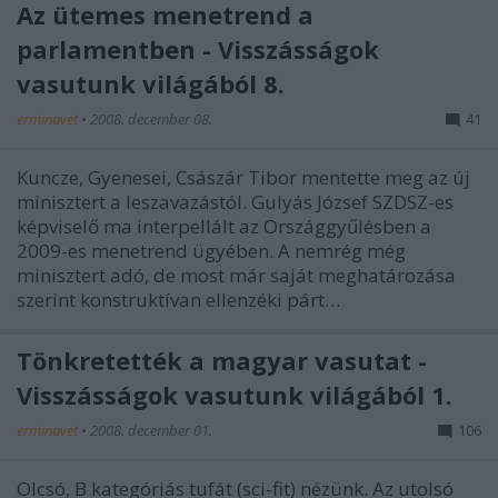
Az ütemes menetrend a
parlamentben - Visszásságok
vasutunk világából 8.
erminavet
•
2008. december 08.
41
Kuncze, Gyenesei, Császár Tibor mentette meg az új
minisztert a leszavazástól. Gulyás József SZDSZ-es
képviselő ma interpellált az Országgyűlésben a
2009-es menetrend ügyében. A nemrég még
minisztert adó, de most már saját meghatározása
szerint konstruktívan ellenzéki párt…
Tönkretették a magyar vasutat -
Visszásságok vasutunk világából 1.
erminavet
•
2008. december 01.
106
Olcsó, B kategóriás tufát (sci-fit) nézünk. Az utolsó